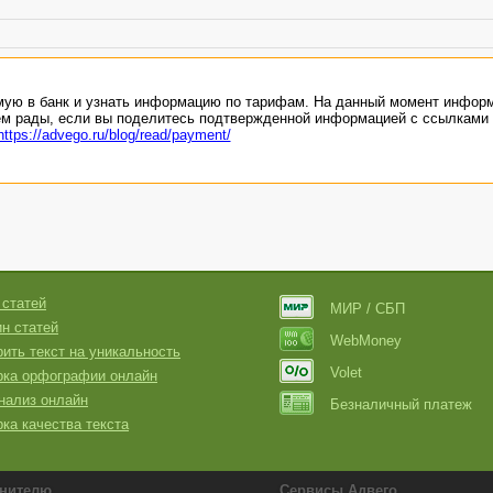
мую в банк и узнать информацию по тарифам. На данный момент инфор
ем рады, если вы поделитесь подтвержденной информацией с ссылками 
https://advego.ru/blog/read/payment/
 статей
МИР / СБП
н статей
WebMoney
ить текст на уникальность
Volet
рка орфографии онлайн
нализ онлайн
Безналичный платеж
ка качества текста
нителю
Сервисы Адвего