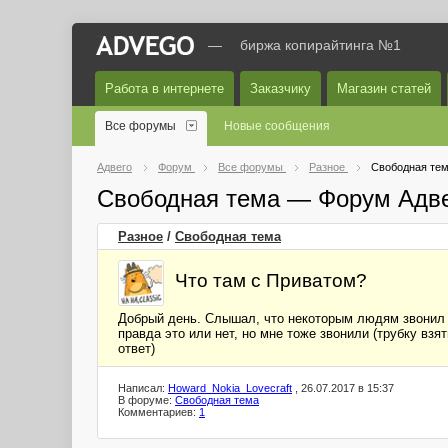
—
биржа копирайтинга №1
Работа в интернете
Заказчику
Магазин статей
Все форумы
Новые сообщения
Адвего
Форум
Все форумы
Разное
Свободная те
Свободная тема — Форум Адв
Разное
/
Свободная тема
Что там с Приватом?
Добрый день. Слышал, что некоторым людям звонил п
правда это или нет, но мне тоже звонили (трубку в
ответ)
Написал:
Howard_Nokia_Lovecraft
, 26.07.2017 в 15:37
В форуме:
Свободная тема
Комментариев:
1