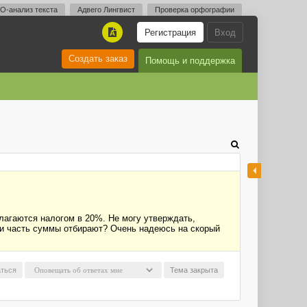
O-анализ текста
Адвего Лингвист
Проверка орфографии
Регистрация
Вход
A
Создать заказ
Помощь и поддержка
лагаются налогом в 20%. Не могу утверждать,
 ли часть суммы отбирают? Очень надеюсь на скорый
ться
Тема закрыта