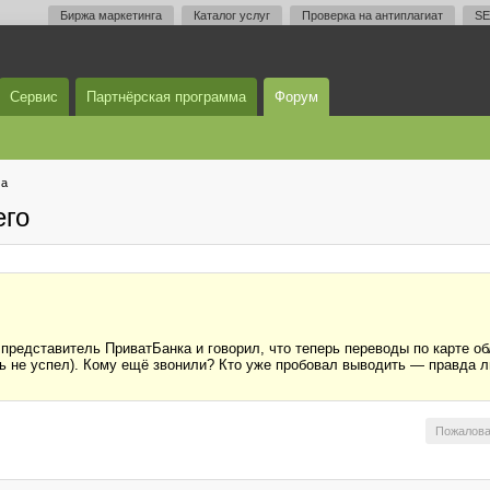
Биржа маркетинга
Каталог услуг
Проверка на антиплагиат
SE
Сервис
Партнёрская программа
Форум
ма
его
редставитель ПриватБанка и говорил, что теперь переводы по карте об
зять не успел). Кому ещё звонили? Кто уже пробовал выводить — правда
Пожалова