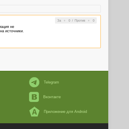
За
0
/
Против
0
мация не
на источники.
Telegram
Вконтакте
Приложение для Android