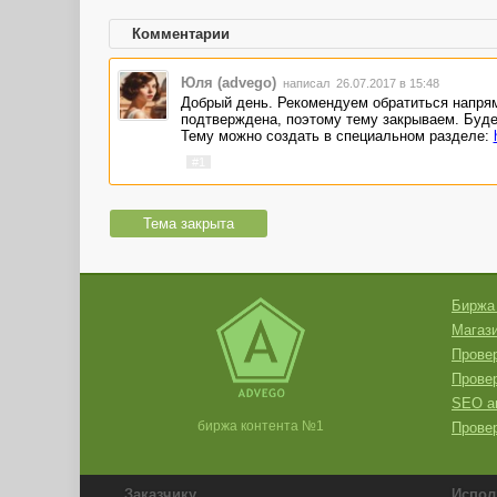
Комментарии
Юля (advego)
написал 26.07.2017 в 15:48
Добрый день. Рекомендуем обратиться напря
подтверждена, поэтому тему закрываем. Буд
Тему можно создать в специальном разделе:
#1
Тема закрыта
Биржа
Магази
Провер
Прове
SEO а
биржа контента №1
Провер
Заказчику
Испол