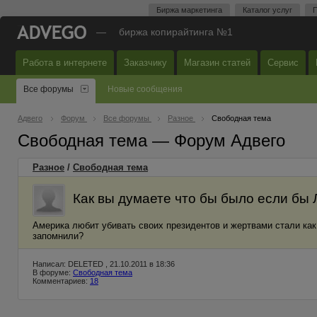
Биржа маркетинга
Каталог услуг
П
—
биржа копирайтинга №1
Работа в интернете
Заказчику
Магазин статей
Сервис
Все форумы
Новые сообщения
Адвего
Форум
Все форумы
Разное
Свободная тема
Свободная тема — Форум Адвего
Разное
/
Свободная тема
Как вы думаете что бы было если бы 
Америка любит убивать своих президентов и жертвами стали как 
запомнили?
Написал: DELETED , 21.10.2011 в 18:36
В форуме:
Свободная тема
Комментариев:
18