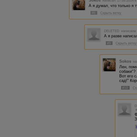
Sokos
написал 17.05.2014 в
А я думал, что только я т
#8
Скрыть ветку
DELETED
написала 
А я разве написа
#9
Скрыть ветку
Sokos
на
Лен, пом
собаки"?
Вот его с
сад!" Кор
#10
Ск
Ф
З