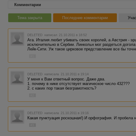
Комментарии
Тема закрыта
Последние комментарии
Учас
DELETED
написал 21.10.2011 в 18:52
Ага. Италия любит убивать своих королей, а Австрия - э
исключительно в Сербии. Линкольн мог раздеться догола 
Лейк-Сити. Уж такое цирковое представление все бы точн
#1
DELETED
написала 21.10.2011 в 19:14
У меня к Вам ответный вопрос. Даже два.
1. почему в нике отсутствует магическое число 432???
2. с каких пор такая безграмотность?
#2
DELETED
написала 21.10.2011 в 19:16
Какая пунктуация роскошная!) И орфография. И пробела 
#3