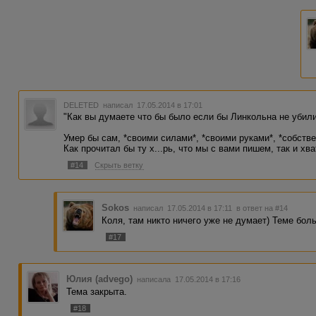
DELETED
написал 17.05.2014 в 17:01
"Как вы думаете что бы было если бы Линкольна не убил
Умер бы сам, *своими силами*, *своими руками*, *собств
Как прочитал бы ту х...рь, что мы с вами пишем, так и хв
#14
Скрыть ветку
Sokos
написал 17.05.2014 в 17:11
в ответ на #14
Коля, там никто ничего уже не думает) Теме боль
#17
Юлия (advego)
написала 17.05.2014 в 17:16
Тема закрыта.
#18