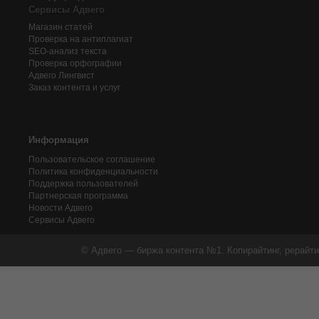
Сервисы Адвего
Магазин статей
Проверка на антиплагиат
SEO-анализ текста
Проверка орфографии
Адвего
Лингвист
Заказ контента и услуг
Информация
Пользовательское соглашение
Политика конфиденциальности
Поддержка пользователей
Партнерская программа
Новости Адвего
Сервисы Адвего
© Адвего — биржа контента №1. Копирайтинг, рерайти