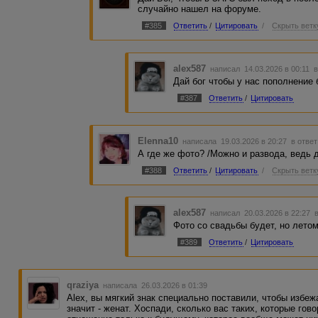
случайно нашел на форуме.
#385
Ответить
/
Цитировать
/
Скрыть ветк
alex587
написал 14.03.2026 в 00:11
в
Дай бог чтобы у нас пополнение
#387
Ответить
/
Цитировать
Elenna10
написала 19.03.2026 в 20:27
в ответ
А где же фото? /Можно и развода, ведь 
#388
Ответить
/
Цитировать
/
Скрыть ветк
alex587
написал 20.03.2026 в 22:27
Фото со свадьбы будет, но летом
#389
Ответить
/
Цитировать
qraziya
написала 26.03.2026 в 01:39
Alex, вы мягкий знак специально поставили, чтобы избеж
значит - женат. Хоспади, сколько вас таких, которые гов