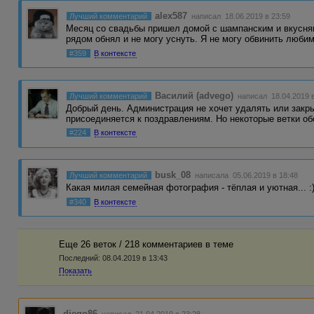
alex587
Лучший комментарий
написал 18.06.2019 в 23:59
Месяц со свадьбы пришел домой с шампанским и вкусняш
рядом обнял и не могу уснуть. Я не могу обвинить люби
#359
В контексте
Василий (advego)
Лучший комментарий
написал 18.04.2019 в
Добрый день. Администрация не хочет удалять или закр
присоединяется к поздравлениям. Но некоторые ветки 
#224
В контексте
busk_08
Лучший комментарий
написала 05.06.2019 в 18:48
Какая милая семейная фотография - тёплая и уютная... :
#340
В контексте
Еще 26 веток / 218 комментариев в темe
Последний:
08.04.2019 в 13:43
Показать
diego86
написал 21.04.2019 в 23:28