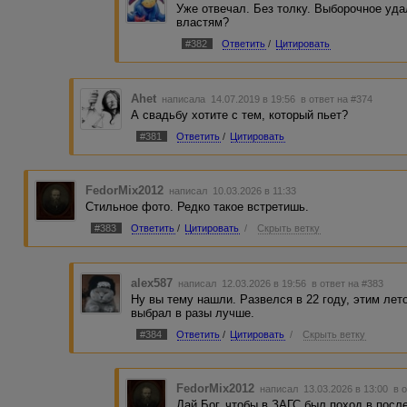
Уже отвечал. Без толку. Выборочное уда
властям?
#382
Ответить
/
Цитировать
Ahet
написала 14.07.2019 в 19:56
в ответ на #374
А свадьбу хотите с тем, который пьет?
#381
Ответить
/
Цитировать
FedorMix2012
написал 10.03.2026 в 11:33
Стильное фото. Редко такое встретишь.
#383
Ответить
/
Цитировать
/
Скрыть ветку
alex587
написал 12.03.2026 в 19:56
в ответ на #383
Ну вы тему нашли. Развелся в 22 году, этим лет
выбрал в разы лучше.
#384
Ответить
/
Цитировать
/
Скрыть ветку
FedorMix2012
написал 13.03.2026 в 13:00
в 
Дай Бог, чтобы в ЗАГС был поход в посл