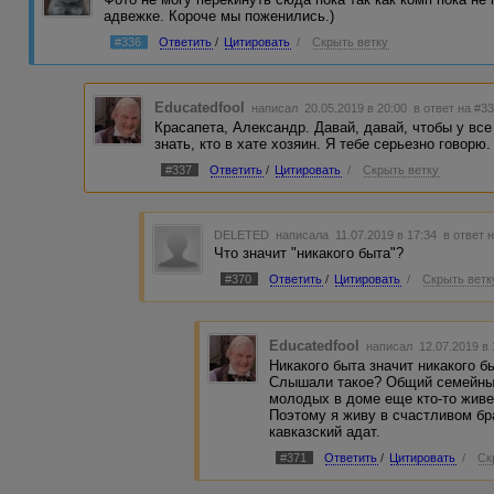
адвежке. Короче мы поженились.)
#336
Ответить
/
Цитировать
/
Скрыть ветку
Educatedfool
написал 20.05.2019 в 20:00
в ответ на #3
Красапета, Александр. Давай, давай, чтобы у все
знать, кто в хате хозяин. Я тебе серьезно говорю.
#337
Ответить
/
Цитировать
/
Скрыть ветку
DELETED
написала 11.07.2019 в 17:34
в ответ 
Что значит "никакого быта"?
#370
Ответить
/
Цитировать
/
Скрыть ветк
Educatedfool
написал 12.07.2019 в
Никакого быта значит никакого б
Слышали такое? Общий семейный
молодых в доме еще кто-то живет
Поэтому я живу в счастливом бр
кавказский адат.
#371
Ответить
/
Цитировать
/
Ск