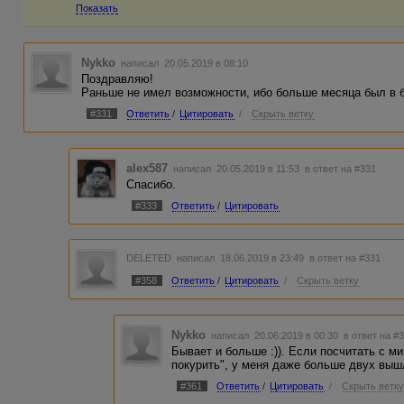
Показать
Nykko
написал 20.05.2019 в 08:10
Поздравляю!
Раньше не имел возможности, ибо больше месяца был в ба
#331
Ответить
/
Цитировать
/
Скрыть ветку
alex587
написал 20.05.2019 в 11:53
в ответ на #331
Спасибо.
#333
Ответить
/
Цитировать
DELETED
написал 18.06.2019 в 23:49
в ответ на #331
#358
Ответить
/
Цитировать
/
Скрыть ветку
Nykko
написал 20.06.2019 в 00:30
в ответ на #
Бывает и больше :)). Если посчитать с 
покурить", у меня даже больше двух вышл
#361
Ответить
/
Цитировать
/
Скрыть ветк