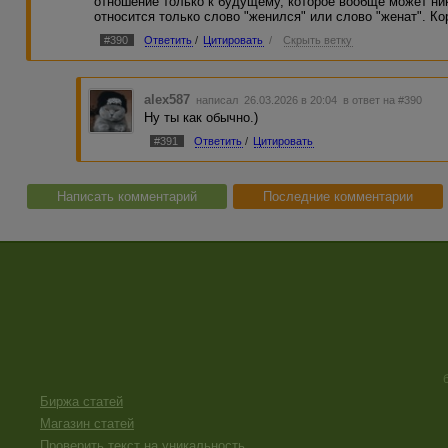
отношение только к будущему, которое вообще может ник
относится только слово "женился" или слово "женат". Ко
#390
Ответить
/
Цитировать
/
Скрыть ветку
alex587
написал 26.03.2026 в 20:04
в ответ на #390
Ну ты как обычно.)
#391
Ответить
/
Цитировать
Написать комментарий
Последние комментарии
Биржа статей
Магазин статей
Проверить текст на уникальность