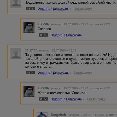
Поздравляю, желаю долгой счастливой семейной жизни, е
#373
Ответить
/
Цитировать
/
Скрыть ветку
alex587
написал 13.07.2019 в 12:42
в ответ на #373
Спасибо
#376
Ответить
/
Цитировать
DELETED
написал 13.07.2019 в 12:33
Поздравляю искренне и желаю во всем понимания! И дене
пожелайте и мне счастья в душе - может кусочек и переп
маюсь, живу в гражданском браке с парнем, а он пьет не
женского счастья!
#374
Ответить
/
Цитировать
/
Скрыть ветку
alex587
написал 13.07.2019 в 12:43
в ответ на #374
Желаю вам счастья. Спасибо.
#377
Ответить
/
Цитировать
/
Скрыть ветку
Sergeitch
написал 15.07.2019 в 16:04
в ответ