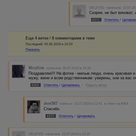
DELETED
написала 12.07.20
Скорее, не быт виноват, 
#372
Ответить
/
Цитиров
Еще 4 ветки / 8 комментариев в темe
Последний:
05.06.2019 в 14:20
Показать
MiraSim
написала 05.07.2019 в 16:35
Поздравляю!!! На фотке - милые люди, очень красивая
мужу, жене и всем родственникам: уверены, они за вас о
#364
Ответить
/
Цитировать
/
Скрыть ветку
alex587
написал 13.07.2019 в 12:41
в ответ на #364
Спасибо.
#375
Ответить
/
Цитировать
DELETED
написала 12.07.2019 в 22:26