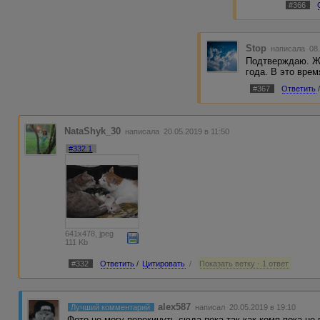
#366
Stop
написала 08.
Подтверждаю. Жи
года. В это вре
#367
Ответить
NataShyk_30
написала 20.05.2019 в 11:50
#332.1
641x478, jpeg
111 Kb
#332
Ответить
/
Цитировать
/
Показать ветку - 1 ответ
alex587
Лучший комментарий
написал 20.05.2019 в 19:10
Фото не могу перекинуть сюда пока так как комп пока не 