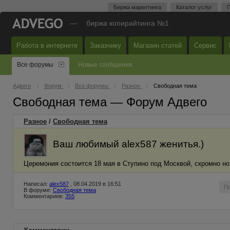
Биржа маркетинга
Каталог услуг
П
—
биржа копирайтинга №1
Работа в интернете
Заказчику
Магазин статей
Сервис
Все форумы
Новые сообщения
Адвего
Форум
Все форумы
Разное
Свободная тема
Свободная тема — Форум Адвего
Разное
/
Свободная тема
Ваш любимый alex587 женитья.)
Церемония состоится 18 мая в Ступино под Москвой, скромно но
Написал:
alex587
, 08.04.2019 в 16:51
П
В форуме:
Свободная тема
Комментариев:
355