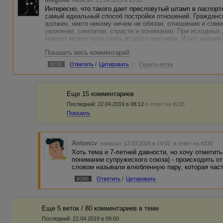
Интересно, что такого дает пресловутый штамп в паспорте
самый идеальный способ постройки отношений. Граждански
должен, никто никому ничем не обязан, отношения и сов
уважении, симпатии, страсти и понимании. При исходных
момент может тупо слить второго партнера. И вот именно
партнером и отношениями в целом.
Показать весь комментарий
Что такое брак - ну само слово "брак", оно уже само себе
#238
Ответить
/
Цитировать
/
Скрыть ветку
некачественное. А по сути, ну поставят тот штамп в паспо
ты должен, ты обязана, это твоя функция, а не моя, в об
спустя время и приводит к разрыву отношений.
Еще 15 комментариев
Тс, я тебя поздравляю, но, на мой взгляд, гордиться тут 
Последний:
22.04.2019 в 08:12
в ответ на #238
Показать
Antoncv
написал 13.03.2026 в 14:02
в ответ на #238
Хоть тема и 7-летней давности, но хочу отметить,
понимании супружеского союза) - происходить от 
словом называли влюбленную пару, которая част
#386
Ответить
/
Цитировать
Еще 5 веток / 80 комментариев в темe
Последний:
22.04.2019 в 09:00