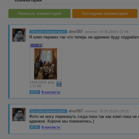
Комментарии
Написать комментарий
Последние комментарии
alex587
Лучший комментарий
написал 05.06.2019 в 17:46
Я комп перевез так что теперь на адвежке буду подрабат
#338.1
2448x3264, jpeg
1.71 Mb
#338
В контексте
alex587
Лучший комментарий
написал 20.05.2019 в 19:10
Фото не могу перекинуть сюда пока так как комп пока не 
адвежке. Короче мы поженились.)
#336
В контексте