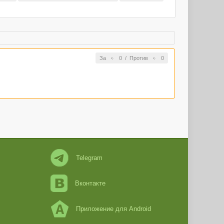
За
0
/
Против
0
Telegram
Вконтакте
Приложение для Android