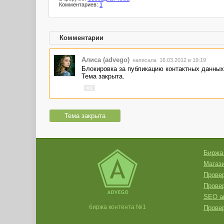
Комментариев:
1
Комментарии
Алиса (advego)
написала 16.03.2012 в 19:19
Блокировка за публикацию контактных данных
Тема закрыта.
#1
Тема закрыта
Биржа
Магази
Провер
Прове
SEO а
биржа контента №1
Провер