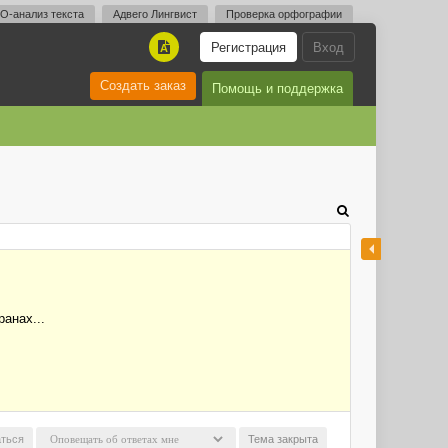
O-анализ текста
Адвего Лингвист
Проверка орфографии
Регистрация
Вход
A
Создать заказ
Помощь и поддержка
анах...
ться
Тема закрыта