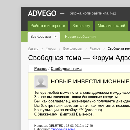
—
биржа копирайтинга №1
Работа в интернете
Заказчику
Магазин статей
Все форумы
Новые сообщения
Адвего
Форум
Все форумы
Разное
Свободная те
Свободная тема — Форум Адв
Разное
/
Свободная тема
НОВЫЕ ИНВЕСТИЦИОННЫЕ
Теперь любой может стать совладельцем международ
За вас выплачивают ваши банковские кредиты...
Вы, как совладелец, еженедельно получаете дивиден
Вы быстро начинаете жить так, как мечтаете, незави
Консультации по скайпу: *** (удалено)
С Уважением, Дмитрий Ваченков.
Написал: DELETED , 16.03.2012 в 17:49
В форуме:
Свободная тема