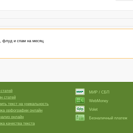
, флуд и спам на месяц.
 статей
МИР / СБП
н статей
WebMoney
ить текст на уникальность
Volet
рка орфографии онлайн
нализ онлайн
Безналичный платеж
ка качества текста