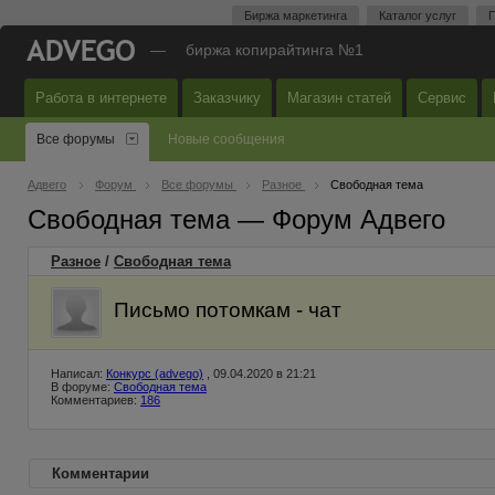
Биржа маркетинга
Каталог услуг
П
—
биржа копирайтинга №1
Работа в интернете
Заказчику
Магазин статей
Сервис
Все форумы
Новые сообщения
Адвего
Форум
Все форумы
Разное
Свободная тема
Свободная тема — Форум Адвего
Разное
/
Свободная тема
Письмо потомкам - чат
Написал:
Конкурс (advego)
, 09.04.2020 в 21:21
В форуме:
Свободная тема
Комментариев:
186
Комментарии