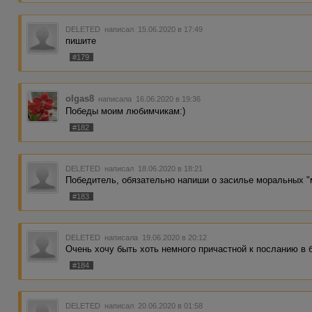
DELETED
написал 15.06.2020 в 17:49
пишите
#179
olgas8
написала 16.06.2020 в 19:36
Победы моим любимчикам:)
#182
DELETED
написал 18.06.2020 в 18:21
Победитель, обязательно напиши о засилье моральных "
#183
DELETED
написала 19.06.2020 в 20:12
Очень хочу быть хоть немного причастной к посланию в 
#184
DELETED
написал 20.06.2020 в 01:58