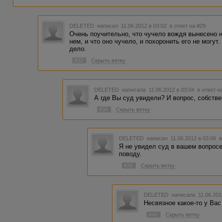
DELETED
написал 11.06.2012 в 03:02
в ответ на #29
Очень поучительно, что чучело вождя вынесено н
нем, и что оно чучело, и похоронить его не могут
дело.
#32
Скрыть ветку
DELETED
написала 11.06.2012 в 03:04
в ответ н
А где Вы суд увидели? И вопрос, собстве
#34
Скрыть ветку
DELETED
написал 11.06.2012 в 03:06
в
Я не увидел суд в вашем вопросе
поводу.
#36
Скрыть ветку
DELETED
написала 11.06.201
Несвязное какое-то у Вас
#40
Скрыть ветку