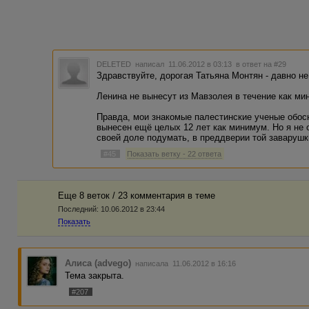
DELETED
написал 11.06.2012 в 03:13
в ответ на #29
Здравствуйте, дорогая Татьяна Монтян - давно н
Ленина не вынесут из Мавзолея в течение как ми
Правда, мои знакомые палестинские ученые обос
вынесен ещё целых 12 лет как минимум. Но я не 
своей доле подумать, в преддверии той заварушки
#45
Показать ветку - 22 ответа
Еще 8 веток / 23 комментария в темe
Последний:
10.06.2012 в 23:44
Показать
Алиса (advego)
написала 11.06.2012 в 16:16
Тема закрыта.
#207