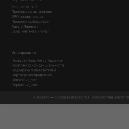
Магазин статей
Проверка на антиплагиат
SEO-анализ текста
Проверка орфографии
Адвего
Лингвист
Заказ контента и услуг
Информация
Пользовательское соглашение
Политика конфиденциальности
Поддержка пользователей
Партнерская программа
Новости Адвего
Сервисы Адвего
© Адвего — биржа контента №1. Копирайтинг, рерайти