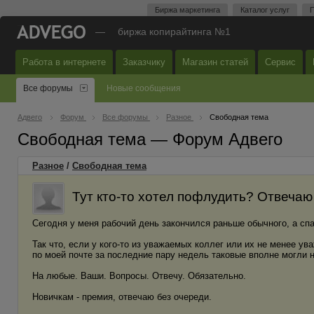
Биржа маркетинга
Каталог услуг
П
—
биржа копирайтинга №1
Работа в интернете
Заказчику
Магазин статей
Сервис
Все форумы
Новые сообщения
Адвего
Форум
Все форумы
Разное
Свободная тема
Свободная тема — Форум Адвего
Разное
/
Свободная тема
Тут кто-то хотел пофлудить? Отвечаю
Сегодня у меня рабочий день закончился раньше обычного, а спа
Так что, если у кого-то из уважаемых коллег или их не менее ув
по моей почте за последние пару недель таковые вполне могли н
На любые. Ваши. Вопросы. Отвечу. Обязательно.
Новичкам - премия, отвечаю без очереди.