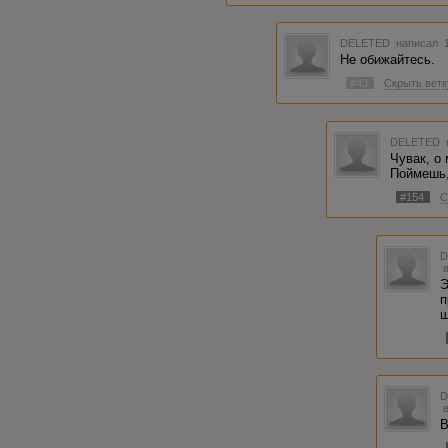
DELETED
написал 1
Не обижайтесь.
#43
Скрыть ветк
DELETED
Чувак, о
Поймешь,
#154
С
Э
п
ш
В