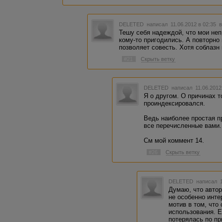
DELETED
написал 11.06.2012 в 02:35
в
Тешу себя надеждой, что мои не
кому-то пригодились. А повторно
позволяет совесть. Хотя соблазн 
#21
Скрыть ветку
DELETED
написал 11.06.2012
Я о другом. О причинах т
проиндексировался.
Ведь наиболее простая п
все перечисленные вами.
См мой коммент 14.
#26
Скрыть ветку
DELETED
написал 1
Думаю, что автор
не особенно инте
мотив в том, что
использования. Е
потерялась по пр