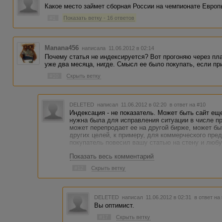
Какое место займет сборная России на чемпионате Евро
#1
Показать ветку - 16 ответов
Manana456
написала 11.06.2012 в 02:14
Почему статья не индексируется? Вот прогоняю через пла
уже два месяца, нигде. Смысл ее было покупать, если п
#10
Скрыть ветку
DELETED
написал 11.06.2012 в 02:20
в ответ на #10
Индексация - не показатель. Может быть сайт еще
нужна была для исправления ситуации в числе п
может перепродает ее на другой бирже, может быт
других целей, к примеру, для коммерческого пре
покупатель повесил вашу статью на стену и любуе
Показать весь комментарий
#12
Скрыть ветку
DELETED
написал 11.06.2012 в 02:31
в ответ на
Вы оптимист.
#17
Скрыть ветку