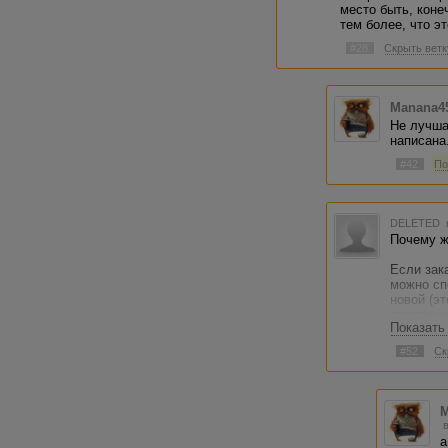
место быть, коне
тем более, что эт
#28
Скрыть ветк
Manana4
Не лучша
написана
#42
По
DELETED
Почему ж
Если зак
можно сп
новой (эт
просто мы
Показать
Я свою д
#52
Ск
написал 
уже боле
опублико
Писать ж
безымянн
а