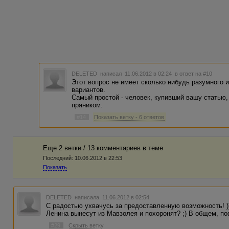
DELETED
написал 11.06.2012 в 02:24
в ответ на #10
Этот вопрос не имеет сколько нибудь разумного 
вариантов.
Самый простой - человек, купивший вашу статью,
пряником.
#14
Показать ветку - 6 ответов
Еще 2 ветки / 13 комментариев в темe
Последний:
10.06.2012 в 22:53
Показать
DELETED
написала 11.06.2012 в 02:54
С радостью ухвачусь за предоставленную возможность! ))) 
Ленина вынесут из Мавзолея и похоронят? ;) В общем, по
#29
Скрыть ветку