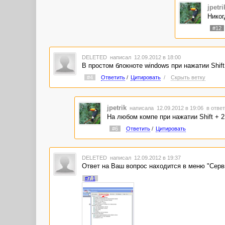
jpetri
Никог
#12
DELETED
написал 12.09.2012 в 18:00
В простом блокноте windows при нажатии Shift
#4
Ответить
/
Цитировать
/
Скрыть ветку
jpetrik
написала 12.09.2012 в 19:06
в ответ
На любом компе при нажатии Shift + 2
#6
Ответить
/
Цитировать
DELETED
написал 12.09.2012 в 19:37
Ответ на Ваш вопрос находится в меню "Серви
#7.1