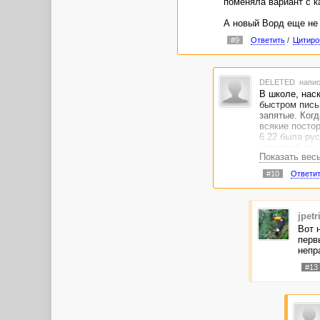
поменяла вариант с к
А новый Ворд еще не 
#9
Ответить
/
Цитиро
DELETED
напис
В школе, наск
быстром пись
запятые. Ког
всякие посто
6.22 была рус
апострофами.
Показать вес
появились рус
было уже и в 
#10
Ответи
Если у Вас не
быть.
jpetr
Вот 
перв
непр
#13