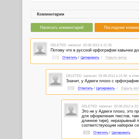
Комментарии
Написать комментарий
Последние комме
DELETED
написал 29.08.2012 в 21:35
Потому что в русской орфографии кавычки дол
#1
Ответить
/
Цитировать
/
Скрыть ветку
DELETED
написал 29.08.2012 в 21:56
в отве
Значит, у Адвеги плохо с орфографие
#2
Ответить
/
Цитировать
/
Скрыть вет
DELETED
написал 29.08.2012 в 2
Это не у Адвеги плохо, это п
для оформления текстов, там 
длинное тире), неразрывный п
соответствующим набором си
#3
Ответить
/
Цитировать