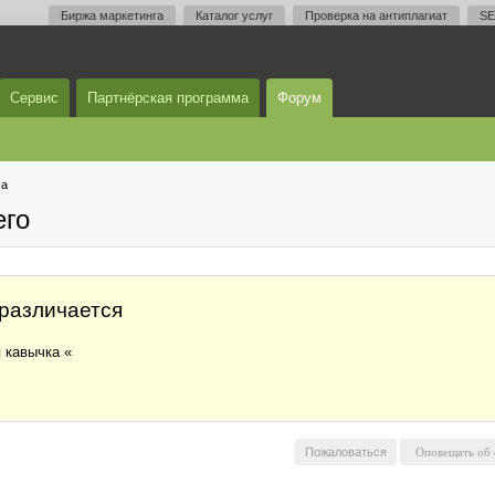
Биржа маркетинга
Каталог услуг
Проверка на антиплагиат
SE
Сервис
Партнёрская программа
Форум
ма
его
 различается
я кавычка «
Пожаловаться