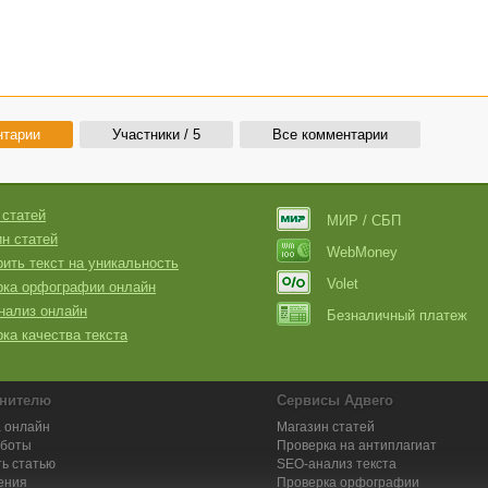
нтарии
Участники / 5
Все комментарии
 статей
МИР / СБП
н статей
WebMoney
ить текст на уникальность
Volet
рка орфографии онлайн
нализ онлайн
Безналичный платеж
ка качества текста
нителю
Сервисы Адвего
 онлайн
Магазин статей
аботы
Проверка на антиплагиат
ь статью
SEO-анализ текста
ения
Проверка орфографии