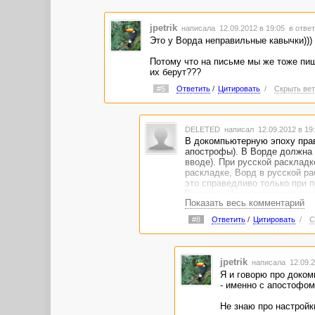
jpetrik
написала 12.09.2012 в 19:05
в ответ
Это у Ворда неправильные кавычки)))
Потому что на письме мы же тоже пише
их берут???
#5
Ответить
/
Цитировать
/
Скрыть вет
DELETED
написал 12.09.2012 в 1
В докомпьютерную эпоху прав
апострофы). В Ворде должна 
вводе). При русской раскладк
раскладке, Ворд в русской ра
это справедливо только при 
Виндовс. Или в мультиязычной
Показать весь комментарий
Ворд настроен как раз по пар
#8
Ответить
/
Цитировать
/
С
jpetrik
написала 12.09.2
Я и говорю про доком
- именно с апостофом
Не знаю про настройки