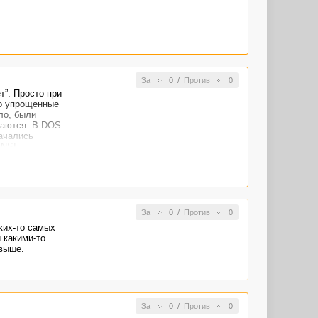
За
0
/
Против
0
т”. Просто при
но упрощенные
ло, были
чаются. В DOS
начались
ANSI
Но, вроде бы
может и не
За
0
/
Против
0
ких-то самых
 какими-то
 выше.
За
0
/
Против
0