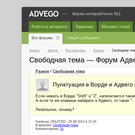
—
биржа копирайтинга №1
Работа в интернете
Заказчику
Магазин статей
Все форумы
Новые сообщения
Адвего
Форум
Все форумы
Разное
Свободная те
Свободная тема — Форум Адв
Разное
/
Свободная тема
Пунктуация в Ворде и Адвего
Если нажать в Ворде "Shift" и "2", напечатается така
А если те же клавиши набирать в Адвего, то такая "
Любопытно, почему?
Написал: DELETED , 29.08.2012 в 21:24
В форуме:
Свободная тема
Комментариев:
15