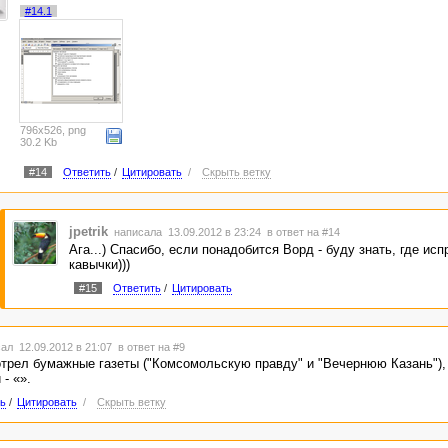
#14.1
796x526, png
30.2 Kb
#14
Ответить
/
Цитировать
/
Скрыть ветку
jpetrik
написала 13.09.2012 в 23:24
в ответ на #14
Ага...) Спасибо, если понадобится Ворд - буду знать, где ис
кавычки)))
#15
Ответить
/
Цитировать
ал 12.09.2012 в 21:07
в ответ на #9
отрел бумажные газеты ("Комсомольскую правду" и "Вечернюю Казань"),
- «».
ь
/
Цитировать
/
Скрыть ветку