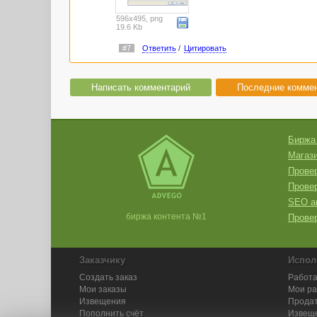
596x495, png
19.6 Kb
#7
Ответить
/
Цитировать
Написать комментарий
Последние комме
Биржа
Магази
Провер
Прове
SEO а
биржа контента №1
Провер
Заказчику
Испол
Создать заказ
Работа
Мои заказы
Мои р
Извещения
Продат
Пополнить счёт
Извещ