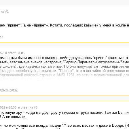
 на #1
м "привет", а не «привет». Кстати, последних кавычек у меня в компе н
ку
9:52
в ответ на #5
ильными были именно «привет», либо допускалось “привет” (запятые, а
быть автозамена знаков настроена (Сервис-Параметры автозамены-Заме
е шифт-2 , где кавычки как запятые. Но они получаются только при англ
складке преобразует автоматом. "Привет", это в английской раскладке 
подключенной кодовой странице ANSI 1251, то есть в локализованной дл
 Виндовс, где есть такая страница.
аметрам русского языка, на «привет».
крыть ветку
012 в 20:35
в ответ на #8
пютеную эру - когда мы друг другу письма от руки писали. Там же Вы пи
! А не кавычки.
, но мои компы все всегда писали """ во всех местах и даже в Ворде. (