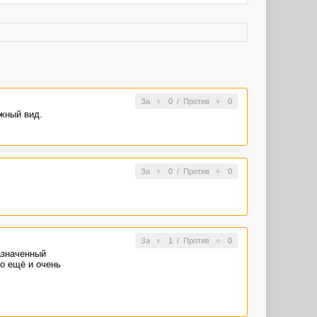
За
0
/
Против
0
ужный вид.
За
0
/
Против
0
За
1
/
Против
0
азначенный
но ещё и очень