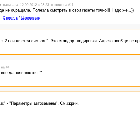
k
написала 12.09.2012 в 23:23
в ответ на #11
да не обращала. Полезла смотреть в свои газеты точно!!! Надо же...))
Ответить
/
Цитировать
 + 2 появляется символ ". Это стандарт кодировки. Адвего вообще не пр
 на #4
 всегда появляются ""
с" - "Параметры автозамены". См.скрин.