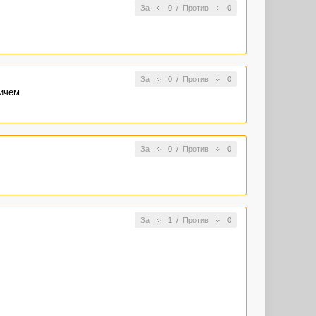
За
0
/
Против
0
За
0
/
Против
0
ичем.
За
0
/
Против
0
За
1
/
Против
0