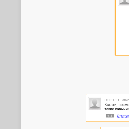
DELETED
напис
Кстати, посм
такие кавычки 
#11
Ответит