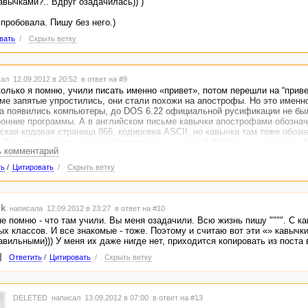
авычками?.. Вдруг озадачилась)) )
пробовала. Пишу без него.)
вать
/
Скрыть ветку
ал 12.09.2012 в 20:52
в ответ на #9
олько я помню, учили писать именно «привет», потом перешли на “приве
ме запятые упростились, они стали похожи на апострофы. Но это имен
да появились компьютеры, до DOS 6.22 официальной русификации не бы
ронние программы. А в английском письме кавычки апострофами обозна
ская кодовая страница 866, кодировка ASCII, но кавычки там тоже обоз
 Только с появлением русифицированных версий Windows и кодировки 
ь комментарий
ские кавычки. В 95-м Ворде и под Виндовс-95 всё это уже точно было. 
6-м Ворде, я с ним не работал, начал с 95-го.
ть
/
Цитировать
/
Скрыть ветку
 Виндовс или не установлена кодовая страница 1251, то этих символов 
ik
написала 12.09.2012 в 23:27
в ответ на #10
не помню - что там учили. Вы меня озадачили. Всю жизнь пишу """". С ка
ых классов. И все знакомые - тоже. Поэтому и считаю вот эти «» кавычки
авильными))) У меня их даже нигде нет, приходится копировать из поста
Ответить
/
Цитировать
/
Скрыть ветку
DELETED
написал 13.09.2012 в 07:00
в ответ на #13