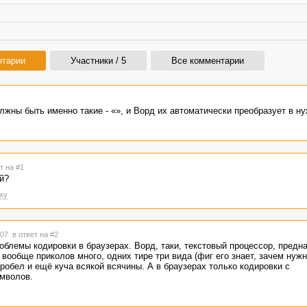
нтарии
Участники / 5
Все комментарии
жны быть именно такие - «», и Ворд их автоматически преобразует в н
т на #1
й?
ку
2:07
в ответ на #2
роблемы кодировки в браузерах. Ворд, таки, текстовый процессор, предн
вообще приколов много, одних тире три вида (фиг его знает, зачем нуж
робел и ещё куча всякой всячины. А в браузерах только кодировки с
мволов.