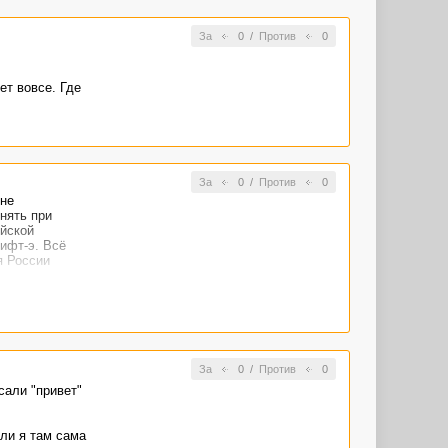
За
0
/
Против
0
ет вовсе. Где
За
0
/
Против
0
 не
нять при
ийской
шифт-э. Всё
я России
За
0
/
Против
0
сали "привет"
Или я там сама