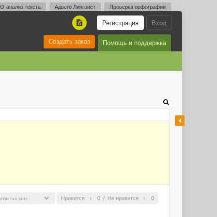
O-анализ текста
Адвего Лингвист
Проверка орфографии
Регистрация
Вход
A
Создать заказ
Помощь и поддержка
Нравится
0
/
Не нравится
0