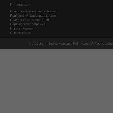
Информация
Пользовательское соглашение
Политика конфиденциальности
Поддержка пользователей
Партнерская программа
Новости Адвего
Сервисы Адвего
© Адвего — биржа контента №1. Копирайтинг, рерайти