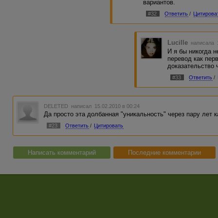
Пять тысяч годов да ещё пять ве
вариантов.
И наша история встретит конец.
#32
Ответить
/
Цитирова
Lucille
написала 1
И я бы никогда 
перевод как пер
доказательство 
#33
Ответить
/
DELETED
написал 15.02.2010 в 00:24
Да просто эта долбанная "уникальность" через пару лет к
#23
Ответить
/
Цитировать
Написать комментарий
Последние комментарии