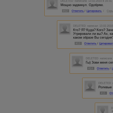
DELETED
написала 13.02.2010 в 16:3
Мощно задвинул. Одобряю.
#12
Ответить
/
Цитировать
/
Скры
DELETED
написал 13.02.2010
Кто? Я? Куда? Кого? Зач
Утрировали ли вы? Ах, ка
каком образе Вы сегодня
#13
Ответить
/
Цитироват
DELETED
написала 
Гы) Зови меня сег
#14
Ответить
/
DELETED
Ролевые и
#15
От