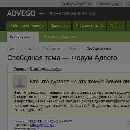
Биржа маркетинга
Каталог услуг
П
—
биржа копирайтинга №1
Работа в интернете
Заказчику
Магазин статей
Сервис
Все форумы
Новые сообщения
Адвего
Форум
Все форумы
Разное
Свободная тема
Свободная тема — Форум Адвего
Разное
/
Свободная тема
Кто что думает на эту тему? Вечен л
Я вот что подумал - написать статьи и выставлять их на продажу
А наши тексты перед поступлением в продажу должны пройти пр
И вероятно, через несколько лет (или скорее десятилетий) что н
похожий текст, когда-то кем-то написанный. Ведь когда-то это ж
Кто что думает?
Написал: DELETED , 13.02.2010 в 00:49
В форуме:
Свободная тема
Комментариев:
33