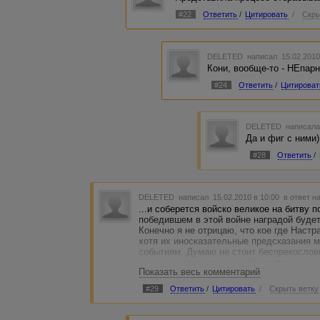
#22
Ответить
/
Цитировать
/
Скры
DELETED
написал 15.02.2010
Кони, вообще-то - НЕпар
#24
Ответить
/
Цитироват
DELETED
написала
Да и фиг с ними)
#28
Ответить
/
DELETED
написал 15.02.2010 в 10:00
в ответ н
...и соберется войско великое на битву 
победившем в этой войне наградой будет с
Конечно я не отрицаю, что кое где Настр
хотя их иносказательные предсказания м
событиям. Думаю не стоит беспрекослов
несомненно стоит, но не более того.
Показать весь комментарий
Думаю что смерть человечеству принесет
пришельцев", ни "рука господа" и т.д. В
#29
Ответить
/
Цитировать
/
Скрыть ветку
топливо для станций, вырабатывающих э
мировой энергетики. ГЭС не смогут обес
будет совершён переход на альтернатив