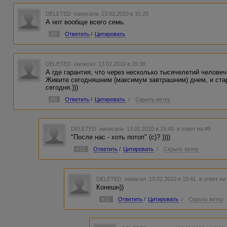
DELETED
написала 13.02.2010 в 15:20
А нот вообще всего семь.
#8
Ответить
/
Цитировать
DELETED
написал 13.02.2010 в 15:38
А где гарантия, что через несколько тысячелетий челове
Живите сегодняшним (максимум завтрашним) днем, и ста
сегодня.)))
#9
Ответить
/
Цитировать
/
Скрыть ветку
DELETED
написала 13.02.2010 в 15:40
в ответ на #9
"После нас - хоть потоп" (с)? ))))
#10
Ответить
/
Цитировать
/
Скрыть ветку
DELETED
написал 13.02.2010 в 15:41
в ответ на
Конешн))
#11
Ответить
/
Цитировать
/
Скрыть ветку