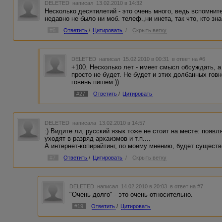
DELETED
написал 13.02.2010 в 14:32
Несколько десятилетий - это очень много, ведь вспомните
недавно не было ни моб. телеф.,ни инета, так что, кто знае
#6
Ответить
/
Цитировать
/
Скрыть ветку
DELETED
написал 15.02.2010 в 00:31
в ответ на #6
+100. Несколько лет - имеет смысл обсуждать, а
просто не будет. Не будет и этих долбанных гов
говень пишем:)).
#27
Ответить
/
Цитировать
DELETED
написала 13.02.2010 в 14:57
:) Видите ли, русский язык тоже не стоит на месте: появ
уходят в разряд архаизмов и т.п....
А интернет-копирайтинг, по моему мнению, будет существ
#7
Ответить
/
Цитировать
/
Скрыть ветку
DELETED
написал 14.02.2010 в 20:03
в ответ на #7
"Очень долго" - это очень относительно.
#19
Ответить
/
Цитировать