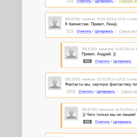
#8
Ответить
/
Цитировать
/
Показать ве
DELETED
написал 03.03.2013 в 13:20
в отве
К баянистам. Привет, Лена).
#9
Ответить
/
Цитировать
/
Скрыть вет
DELETED
написала 03.03.2013 в 
Привет, Андрей. ))
#85
Ответить
/
Цитировать
DELETED
написал 03.03.2013 в 13:23
в отве
Фантасты мы, научную фантастику пиш
#10
Ответить
/
Цитировать
/
Скрыть ве
DELETED
написала 03.03.2013 в 
:)) Чего только мы не пишем!
#86
Ответить
/
Цитировать