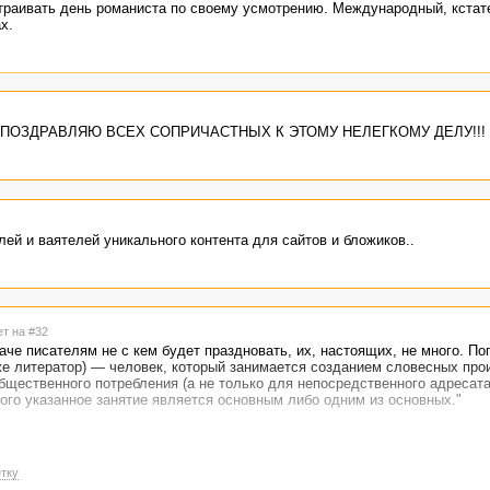
траивать день романиста по своему усмотрению. Международный, кстате
х.
ацию! ПОЗДРАВЛЯЮ ВСЕХ СОПРИЧАСТНЫХ К ЭТОМУ НЕЛЕГКОМУ ДЕЛУ!!!
лей и ваятелей уникального контента для сайтов и бложиков..
ет на #32
наче писателям не с кем будет праздновать, их, настоящих, не много. П
же литератор) — человек, который занимается созданием словесных про
бщественного потребления (а не только для непосредственного адресата
ого указанное занятие является основным либо одним из основных."
тку