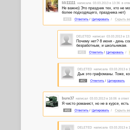
lili11111
написала 03.03.2013 в 13:36
в отв
Не важно) Это праздник тех, кто не м
более подходящего, праздника нет)
#13
Ответить
/
Цитировать
/
Скрыть ве
DELETED
написал 03.03.2013 в 1
Почему нет? 8 июня - день со
безработным, и школьникам.
#15
Ответить
/
Цитировать
/
DELETED
написала 03.03.2013 в 
Дык это графоманы. Тоже, ко
#82
Ответить
/
Цитировать
bure37
написал 03.03.2013 в 16:06
в ответ
Я чисто романист, но не в курсе, ес
#68
Ответить
/
Цитировать
/
Скрыть ве
DELETED
написала 03.03.2013 в 