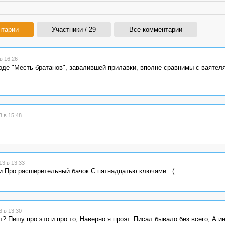
нтарии
Участники / 29
Все комментарии
в 16:26
оде "Месть братанов", завалившей прилавки, вполне сравнимы с ваятел
 в 15:48
3 в 13:33
ми Про расширительный бачок С пятнадцатью ключами. :(
...
 в 13:30
? Пишу про это и про то, Наверно я проэт. Писал бывало без всего, А ин