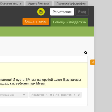
O-анализ текста
Адвего Лингвист
Проверка орфографии
Регистрация
Вход
A
Создать заказ
Помощь и поддержка
итатели! И пусть ВМ-мы наперебой шлют Вам заказы
здух, как вебмани, как Музы.
Нравится
9
/
Не нравится
0