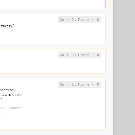
За
0
/
Против
0
тексты),
За
0
/
Против
0
За
2
/
Против
0
 рассказы
злагать свою
я...
ень, значит
ошлом
их писателями.
совсем...