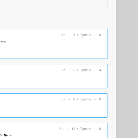
За
6
/
Против
0
ями
За
5
/
Против
4
За
8
/
Против
0
За
14
/
Против
0
огда с