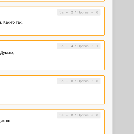
За
2
/
Против
0
 Как-то так.
За
4
/
Против
1
 Думаю,
За
0
/
Против
0
з
За
0
/
Против
0
их по-