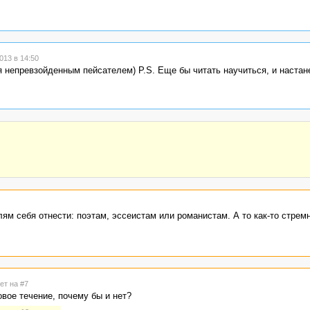
013 в 14:50
бя непревзойденным пейсателем) P.S. Еще бы читать научиться, и настан
лям себя отнести: поэтам, эссеистам или романистам. А то как-то стрем
ет на #7
вое течение, почему бы и нет?