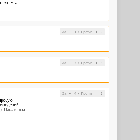
: мы ж с
За
1
/
Против
0
За
7
/
Против
8
За
4
/
Против
1
опробую
изведений,
). Писателем