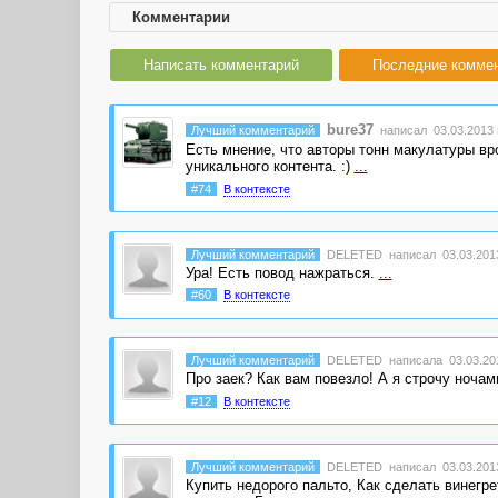
Комментарии
Написать комментарий
Последние комме
bure37
Лучший комментарий
написал 03.03.2013 
Есть мнение, что авторы тонн макулатуры вр
уникального контента. :)
...
#74
В контексте
Лучший комментарий
DELETED
написал 03.03.2013
Ура! Есть повод нажраться.
...
#60
В контексте
Лучший комментарий
DELETED
написала 03.03.201
Про заек? Как вам повезло! А я строчу ноча
#12
В контексте
Лучший комментарий
DELETED
написал 03.03.2013
Купить недорого пальто, Как сделать винегрет