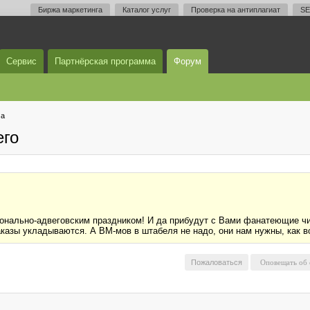
Биржа маркетинга
Каталог услуг
Проверка на антиплагиат
SE
Сервис
Партнёрская программа
Форум
ма
его
онально-адвеговским праздником! И да прибудут с Вами фанатеющие ч
казы укладываются. А ВМ-мов в штабеля не надо, они нам нужны, как во
Пожаловаться