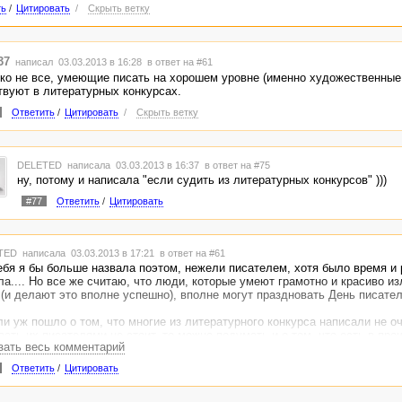
ть
/
Цитировать
/
Скрыть ветку
37
написал 03.03.2013 в 16:28
в ответ на #61
ко не все, умеющие писать на хорошем уровне (именно художественные 
твуют в литературных конкурсах.
Ответить
/
Цитировать
/
Скрыть ветку
DELETED
написала 03.03.2013 в 16:37
в ответ на #75
ну, потому и написала "если судить из литературных конкурсов" )))
#77
Ответить
/
Цитировать
TED
написала 03.03.2013 в 17:21
в ответ на #61
ебя я бы больше назвала поэтом, нежели писателем, хотя было время и
ла.... Но все же считаю, что люди, которые умеют грамотно и красиво и
 (и делают это вполне успешно), вполне могут праздновать День писател
ли уж пошло о том, что многие из литературного конкурса написали не оч
вать их писателями не стоит, то можно подумать и о том, что есть в пр
зать весь комментарий
тели, которые тоже писали не очень (имхо), но тем не менее, называют 
Ответить
/
Цитировать
спрашивать их имена не нужно.... искать придется, а времени сейчас нет 