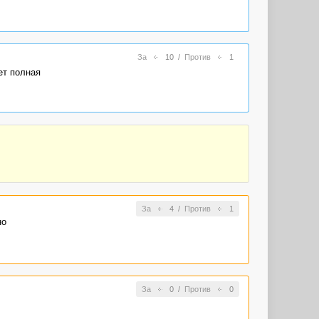
За
10
/
Против
1
ет полная
За
4
/
Против
1
но
За
0
/
Против
0