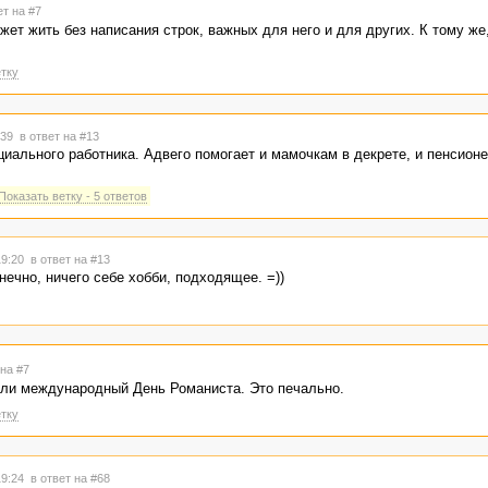
ет на #7
ожет жить без написания строк, важных для него и для других. К тому же,
тку
3:39
в ответ на #13
циального работника. Адвего помогает и мамочкам в декрете, и пенсионе
Показать ветку - 5 ответов
19:20
в ответ на #13
нечно, ничего себе хобби, подходящее. =))
 на #7
ть ли международный День Романиста. Это печально.
тку
19:24
в ответ на #68