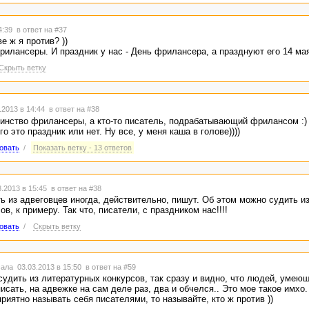
14:39
в ответ на #37
е ж я против? ))
рилансеры. И праздник у нас - День фрилансера, а празднуют его 14 мая.
Скрыть ветку
.2013 в 14:44
в ответ на #38
инство фрилансеры, а кто-то писатель, подрабатывающий фрилансом :)
о это праздник или нет. Ну все, у меня каша в голове))))
овать
/
Показать ветку - 13 ответов
.2013 в 15:45
в ответ на #38
ь из адвеговцев иногда, действительно, пишут. Об этом можно судить и
в, к примеру. Так что, писатели, с праздником нас!!!!
овать
/
Скрыть ветку
ала 03.03.2013 в 15:50
в ответ на #59
судить из литературных конкурсов, так сразу и видно, что людей, умеющ
сать, на адвежке на сам деле раз, два и обчелся.. Это мое такое имхо.
риятно называть себя писателями, то называйте, кто ж против ))