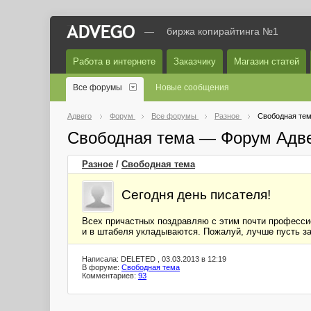
—
биржа копирайтинга №1
Работа в интернете
Заказчику
Магазин статей
Все форумы
Новые сообщения
Адвего
Форум
Все форумы
Разное
Свободная те
Свободная тема — Форум Адв
Разное
/
Свободная тема
Сегодня день писателя!
Всех причастных поздравляю с этим почти професси
и в штабеля укладываются. Пожалуй, лучше пусть за
Написала: DELETED , 03.03.2013 в 12:19
В форуме:
Свободная тема
Комментариев:
93