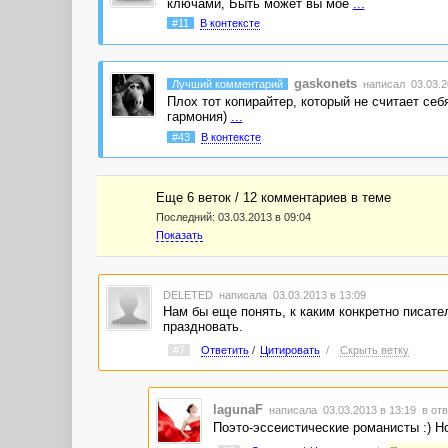
ключами, Быть может вы мое
...
#11
В контексте
gaskonets
Лучший комментарий
написал 03.03.2
Плох тот копирайтер, который не считает се
гармония)
...
#43
В контексте
Еще 6 веток / 12 комментариев в темe
Последний:
03.03.2013 в 09:04
Показать
DELETED
написала 03.03.2013 в 13:09
Нам бы еще понять, к каким конкретно писате
праздновать.
#7
Ответить
/
Цитировать
/
Скрыть ветку
lagunaF
написала 03.03.2013 в 13:19
в отв
Поэто-эссеистические романисты :) Но