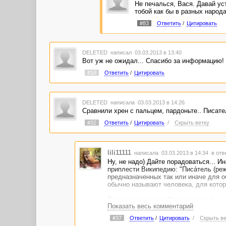
Не печалься, Вася. Давай ус
тобой как бы в разных народа
#83
Ответить
/
Цитировать
DELETED
написал 03.03.2013 в 13:40
Вот уж не ожидал... Спасибо за информ
#16
Ответить
/
Цитировать
DELETED
написала 03.03.2013 в 14:26
Сравнили хрен с пальцем, пардоньте.. Писате
#32
Ответить
/
Цитировать
/
Скрыть ветку
lili11111
написала 03.03.2013 в 14:34
в отв
Ну, не надо) Дайте порадоваться... И
приплести Википедию: "Писа́тель (ре
предназначенных так или иначе для о
обычно называют человека, для котор
Так что и на копирайтеров похоже)
Показать весь комментарий
#37
Ответить
/
Цитировать
/
Скрыть ве