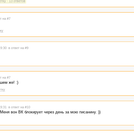
тку - 13 ответов
т на #7
ку
19:30
в ответ на #9
т на #7
ем же! :)
тку
19:31
в ответ на #10
 Меня вон ВК блокирует через день за мою писанину. ))