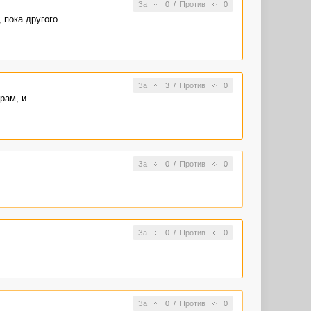
За
0
/
Против
0
 пока другого
За
3
/
Против
0
рам, и
За
0
/
Против
0
За
0
/
Против
0
За
0
/
Против
0