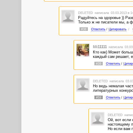
DELETED
написала 03.03.2013 в 
Радуйтесь на здоровье )) Разв
Только ж не писатели мы, а ф
#38
Ответить
/
Цитировать
/
lili11111
написала 03.03
Кто как) Может больш
каждый сам решает, ег
#39
Ответить
/
Цитир
DELETED
написала 03.03
Но ведь немалая част
литературных конкурсо
#59
Ответить
/
Цитир
DELETED
напис
Ой, вот если 
настоящему пи
Но если вам п