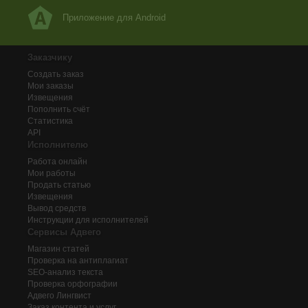
Приложение для Android
Заказчику
Создать заказ
Мои заказы
Извещения
Пополнить счёт
Статистика
API
Исполнителю
Работа онлайн
Мои работы
Продать статью
Извещения
Вывод средств
Инструкции для исполнителей
Сервисы Адвего
Магазин статей
Проверка на антиплагиат
SEO-анализ текста
Проверка орфографии
Адвего
Лингвист
Заказ контента и услуг