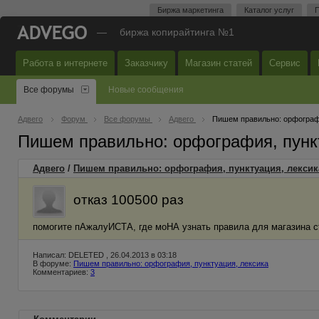
Биржа маркетинга
Каталог услуг
П
—
биржа копирайтинга №1
Работа в интернете
Заказчику
Магазин статей
Сервис
Все форумы
Новые сообщения
Адвего
Форум
Все форумы
Адвего
Пишем правильно: орфографи
Пишем правильно: орфография, пунк
Адвего
/
Пишем правильно: орфография, пунктуация, лексик
отказ 100500 раз
помогите пАжалуИСТА, где моНА узнать правила для магазина ст
Написал: DELETED , 26.04.2013 в 03:18
В форуме:
Пишем правильно: орфография, пунктуация, лексика
Комментариев:
3