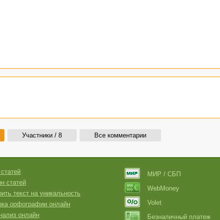
Участники / 8
Все комментарии
 статей
МИР / СБП
н статей
WebMoney
ить текст на уникальность
Volet
рка орфографии онлайн
нализ онлайн
Безналичный платеж