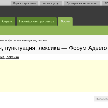
Биржа маркетинга
Каталог услуг
Проверка на антиплагиат
SE
Сервис
Партнёрская программа
Форум
но: орфография, пунктуация, лексика
, пунктуация, лексика — Форум Адвего
ия, лексика
Пожалова
а