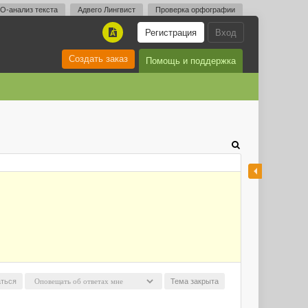
O-анализ текста
Адвего Лингвист
Проверка орфографии
Регистрация
Вход
A
Создать заказ
Помощь и поддержка
ться
Тема закрыта