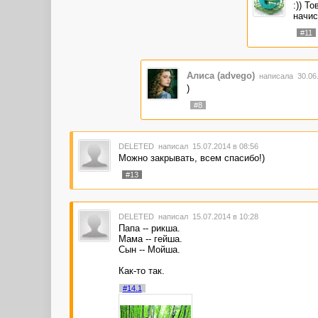
:)) Т
начис
#11
Алиса (advego)
написала 30.06
)
#8
DELETED
написал 15.07.2014 в 08:56
Можно закрывать, всем спасибо!)
#13
DELETED
написал 15.07.2014 в 10:28
Папа -- рикша.
Мама -- гейша.
Сын -- Мойша.
Как-то так.
#14.1