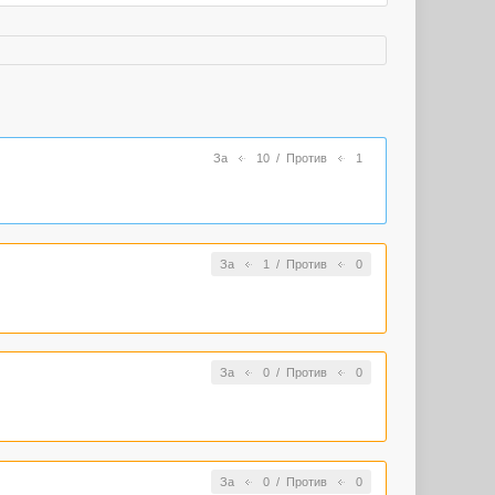
За
10
/
Против
1
За
1
/
Против
0
За
0
/
Против
0
За
0
/
Против
0