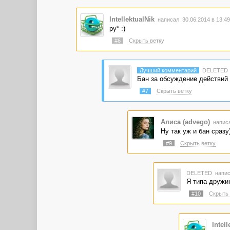
IntellektualNik
написал 30.06.2014 в 13:4
ру* :)
#6
Скрыть ветку
Лучший комментарий
DELETED
Бан за обсуждение действий
#7
Скрыть ветку
Алиса (advego)
написа
Ну так уж и бан сразу
#9
Скрыть ветку
DELETED
напис
Я типа дружи
#10
Скрыть 
Intell