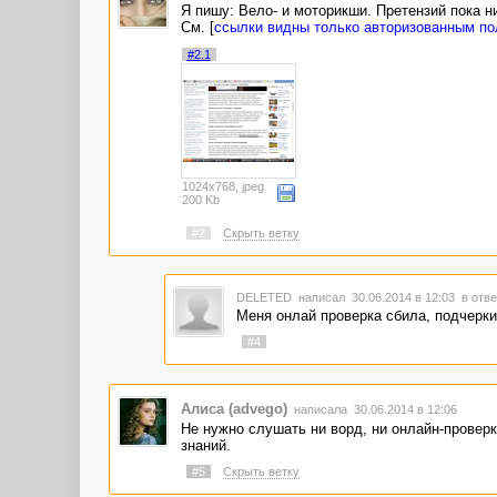
Я пишу: Вело- и моторикши. Претензий пока н
См. [
ссылки видны только авторизованным п
#2.1
1024x768, jpeg
200 Kb
#2
Скрыть ветку
DELETED
написал 30.06.2014 в 12:03
в отве
Меня онлай проверка сбила, подчерки
#4
Алиса (advego)
написала 30.06.2014 в 12:06
Не нужно слушать ни ворд, ни онлайн-проверк
знаний.
#5
Скрыть ветку