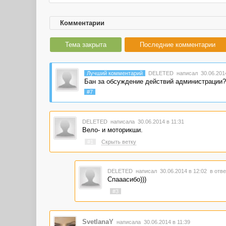
Комментарии
Тема закрыта
Последние комментарии
Лучший комментарий
DELETED
написал 30.06.2014
Бан за обсуждение действий администрации?
#7
DELETED
написала 30.06.2014 в 11:31
Вело- и моторикши.
#1
Скрыть ветку
DELETED
написал 30.06.2014 в 12:02
в отве
Спааасибо)))
#3
SvetlanaY
написала 30.06.2014 в 11:39