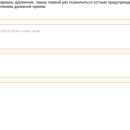
оваришчь дружинник, прошу первый раз ограничиться устным предупрежд
лением денежной премии.
.2014 в 14:04
в ответ на #6