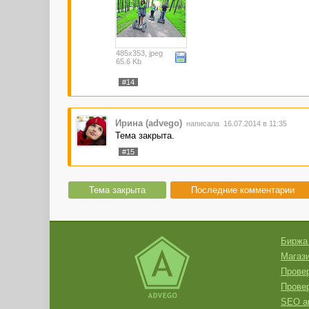
485x353, jpeg
65.6 Kb
#14
Ирина (advego)
написала 16.07.2014 в 11:35
Тема закрыта.
#15
Тема закрыта
Последние комментарии
Биржа
Магази
Провер
Прове
SEO а