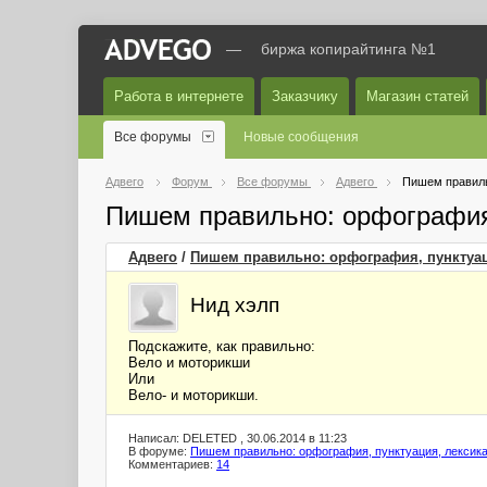
—
биржа копирайтинга №1
Работа в интернете
Заказчику
Магазин статей
Все форумы
Новые сообщения
Адвего
Форум
Все форумы
Адвего
Пишем правиль
Пишем правильно: орфография
Адвего
/
Пишем правильно: орфография, пунктуац
Нид хэлп
Подскажите, как правильно:
Вело и моторикши
Или
Вело- и моторикши.
Написал: DELETED , 30.06.2014 в 11:23
В форуме:
Пишем правильно: орфография, пунктуация, лексик
Комментариев:
14