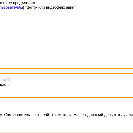
икто не предъявлял.
ользователям
] "фото- или видеофиксации"
т на #2
вает.
у. Сомневаетесь - есть сайт грамота-ру. На сегодняшний день это лучши