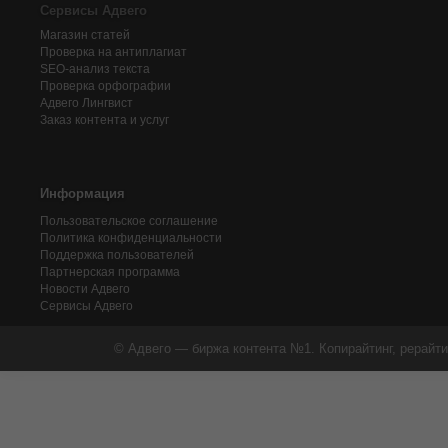
Сервисы Адвего
Магазин статей
Проверка на антиплагиат
SEO-анализ текста
Проверка орфографии
Адвего
Лингвист
Заказ контента и услуг
Информация
Пользовательское соглашение
Политика конфиденциальности
Поддержка пользователей
Партнерская программа
Новости Адвего
Сервисы Адвего
© Адвего — биржа контента №1. Копирайтинг, рерайти