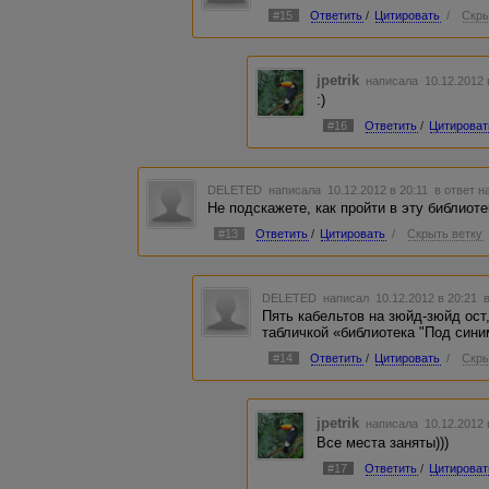
#15
Ответить
/
Цитировать
/
Скры
jpetrik
написала 10.12.2012
:)
#16
Ответить
/
Цитироват
DELETED
написала 10.12.2012 в 20:11
в ответ н
Не подскажете, как пройти в эту библиоте
#13
Ответить
/
Цитировать
/
Скрыть ветку
DELETED
написал 10.12.2012 в 20:21
Пять кабельтов на зюйд-зюйд ост,
табличкой «библиотека "Под синим
#14
Ответить
/
Цитировать
/
Скры
jpetrik
написала 10.12.2012
Все места заняты)))
#17
Ответить
/
Цитироват