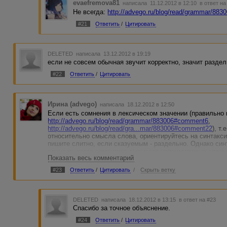
evaefremova81
написала 11.12.2012 в 12:10
в ответ на
Не всегда:
http://advego.ru/blog/read/grammar/88
#21
Ответить
/
Цитировать
DELETED
написала 13.12.2012 в 19:19
если не совсем обычная звучит корректно, значит раздел
#22
Ответить
/
Цитировать
Ирина (advego)
написала 18.12.2012 в 12:50
Если есть сомнения в лексическом значении (правильно
http://advego.ru/blog/read/grammar/883006#comment6
,
http://advego.ru/blog/read/gra...mar/883006#comment22
), т
относительно смысла слова, ориентируйтесь на синтакс
пишите слитно, если сказуемым - раздельно. Однако син
случаев, когда семантика вызывает непримиримые споры
Показать весь комментарий
#23
Ответить
/
Цитировать
/
Скрыть ветку
DELETED
написала 18.12.2012 в 13:15
в ответ на #23
Спасибо за точное объяснение.
#24
Ответить
/
Цитировать