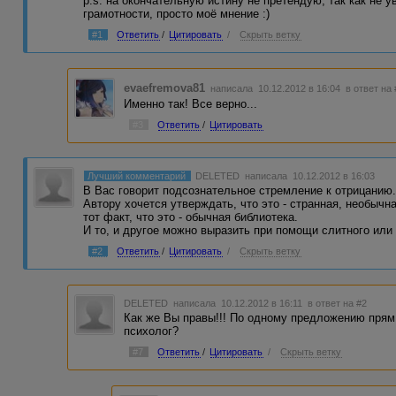
p.s. на окончательную истину не претендую, так как не у
грамотности, просто моё мнение :)
#1
Ответить
/
Цитировать
/
Скрыть ветку
evaefremova81
написала 10.12.2012 в 16:04
в ответ на
Именно так! Все верно...
#3
Ответить
/
Цитировать
Лучший комментарий
DELETED
написала 10.12.2012 в 16:03
В Вас говорит подсознательное стремление к отрицанию. 
Автору хочется утверждать, что это - странная, необычн
тот факт, что это - обычная библиотека.
И то, и другое можно выразить при помощи слитного или
#2
Ответить
/
Цитировать
/
Скрыть ветку
DELETED
написала 10.12.2012 в 16:11
в ответ на #2
Как же Вы правы!!! По одному предложению прям 
психолог?
#7
Ответить
/
Цитировать
/
Скрыть ветку