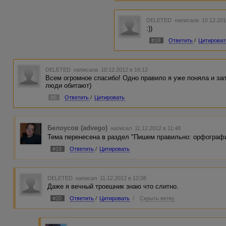
DELETED
написала 10.12.201
:))
#18
Ответить
/
Цитироват
DELETED
написала 10.12.2012 в 16:12
Всем огромное спасибо! Одно правило я уже поняла и за
люди обитают)
#8
Ответить
/
Цитировать
Белоусов (advego)
написал 11.12.2012 в 11:48
Тема перенесена в раздел "Пишем правильно: орфография
#19
Ответить
/
Цитировать
DELETED
написал 11.12.2012 в 12:08
Даже я вечный троешник знаю что слитно.
#20
Ответить
/
Цитировать
/
Скрыть ветку