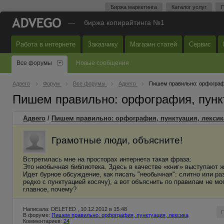
Биржа маркетинга
Каталог услуг
П
—
биржа копирайтинга №1
Работа в интернете
Заказчику
Магазин статей
Сервис
Все форумы
Новые сообщения
Адвего
Форум
Все форумы
Адвего
Пишем правильно: орфографи
Пишем правильно: орфография, пунк
Адвего
/
Пишем правильно: орфография, пунктуация, лексик
Грамотные люди, объясните!
Встретилась мне на просторах интернета такая фраза:
Это необычная библиотека. Здесь в качестве «книг» выступают 
Идет бурное обсуждение, как писать "необычная": слитно или раз
редко с пунктуацией косячу), а вот объяснить по правилам не мо
главное, почему?
Написала: DELETED , 10.12.2012 в 15:48
В форуме:
Пишем правильно: орфография, пунктуация, лексика
Комментариев:
24