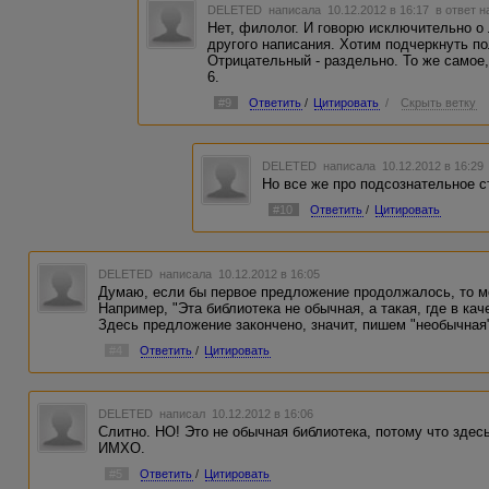
DELETED
написала 10.12.2012 в 16:17
в ответ н
Нет, филолог. И говорю исключительно о 
другого написания. Хотим подчеркнуть п
Отрицательный - раздельно. То же самое,
6.
#9
Ответить
/
Цитировать
/
Скрыть ветку
DELETED
написала 10.12.2012 в 16:2
Но все же про подсознательное 
#10
Ответить
/
Цитировать
DELETED
написала 10.12.2012 в 16:05
Думаю, если бы первое предложение продолжалось, то мо
Например, "Эта библиотека не обычная, а такая, где в ка
Здесь предложение закончено, значит, пишем "необычная
#4
Ответить
/
Цитировать
DELETED
написал 10.12.2012 в 16:06
Слитно. НО! Это не обычная библиотека, потому что здесь в
ИМХО.
#5
Ответить
/
Цитировать