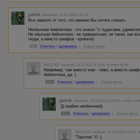
jpetrik
написала 10.12.2012 в 16:10
Все зависит от того, что именно Вы хотите сказать.
Необычная библиотека - это значит "с чудесами, удивите
Не обычная библиотека - не тривиальная, не такая, как вс
люди, а вместо шкафов - кровати)
#6
Ответить
/
Цитировать
/
Скрыть ветку
DELETED
написал 10.12.2012 в 16:43
в ответ на #6
Например, там вместо книг - пиво, а вместо шкаф
библиотека, да :)
#11
Ответить
/
Цитировать
/
Скрыть ветку
jpetrik
написала 10.12.2012 в 19:58
в ответ на 
:))) крайне необычная))
#12
Ответить
/
Цитировать
/
Скрыть ветку
DELETED
написал 10.12.2012 в 20:21
"Такотож" © :)