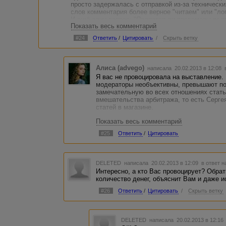
просто задержалась с отправкой из-за технических
слов комментария более верное "читаем" или "ло
И ещё один вопрос: "Является ли правомерным 
Показать весь комментарий
выставление части неопубликованной работы в отк
свою уникальность?"
#24
Ответить
/
Цитировать
/
Скрыть ветку
Алиса (advego)
написала 20.02.2013 в 12:08
Я вас не провоцировала на выставление. 
модераторы необъективны, превышают по
замечательную во всех отношениях стать
вмешательства арбитража, то есть Серге
статей в магазине.
Показать весь комментарий
Так как наш спор зашел в тупик, я вам и
оценки на форум. Выше высказался грам
#25
Ответить
/
Цитировать
признаете. Эта беседа ни к чему не приве
продажу. Вам нужно исправлять все стат
DELETED
написала 20.02.2013 в 12:09
в ответ н
Интересно, а кто Вас провоцирует? Обрат
количество денег, объяснит Вам и даже и
#26
Ответить
/
Цитировать
/
Скрыть ветку
DELETED
написала 20.02.2013 в 12:1