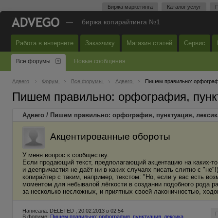
Биржа маркетинга
Каталог услуг
П
—
биржа копирайтинга №1
Работа в интернете
Заказчику
Магазин статей
Сервис
Все форумы
Новые сообщения
Адвего
Форум
Все форумы
Адвего
Пишем правильно: орфографи
Пишем правильно: орфография, пунк
Адвего
/
Пишем правильно: орфография, пунктуация, лексик
Акцентированные обороты
У меня вопрос к сообществу.
Если продающий текст, предполагающий акцентацию на каких-то 
и деепричастия не даёт ни в каких случаях писать слитно с "не"
копирайтер с таким, например, текстом: "Но, если у вас есть во
моментом для небывалой лёгкости в создании подобного рода ра
за несколько несложных, и приятных своей лаконичностью, ходо
Написала: DELETED , 20.02.2013 в 02:54
В форуме:
Пишем правильно: орфография, пунктуация, лексика