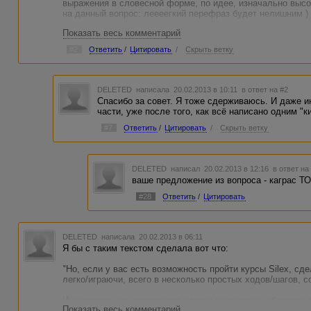
выражения в словесной форме, по идее, изначально высо
на данный вопрос: леееегкий перефраз будет нелишним ) 
Показать весь комментарий
#2
Ответить
/
Цитировать
/
Скрыть ветку
DELETED
написала 20.02.2013 в 10:11
в ответ на #2
Спасибо за совет. Я тоже сдерживаюсь. И даже 
части, уже после того, как всё написано одним "к
#7
Ответить
/
Цитировать
/
Скрыть ветку
DELETED
написал 20.02.2013 в 12:16
в ответ на
ваше предложение из вопроса - каграс ТО
#28
Ответить
/
Цитировать
DELETED
написала 20.02.2013 в 06:11
Я бы с таким текстом сделала вот что:
"Но, если у вас есть возможность пройти курсы Silex, сд
легко/играючи, всего в несколько простых ходов/шагов, с
И не потому что противница сложных красивых оборотов в
Показать весь комментарий
грешу, - а потому что смотрю на текст глазами читателя и