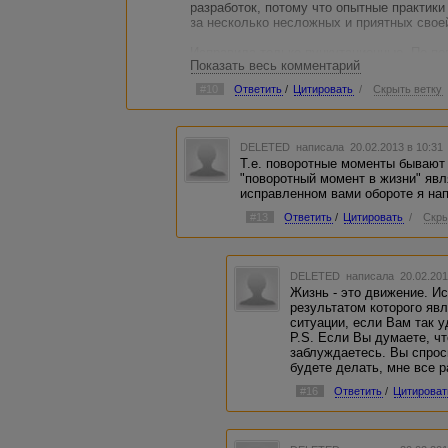
разработок, потому что опытные практик
за несколько несложных и приятных свое
Исправила только пункутационные. По пов
Показать весь комментарий
текста, так что возможны варианты, хотя
Исправить бессвязные сочетания типа "
#10
Ответить
/
Цитировать
/
Скрыть ветку
легкости" не могу, так как не в курсе, о
только в движении, небывалая легкость -
DELETED
написала 20.02.2013 в 10:3
Т.е. поворотные моменты бывают
"поворотный момент в жизни" яв
исправленном вами обороте я на
#13
Ответить
/
Цитировать
/
Скры
DELETED
написала 20.02.201
Жизнь - это движение. Ис
результатом которого яв
ситуации, если Вам так у
P.S. Если Вы думаете, чт
заблуждаетесь. Вы спроси
будете делать, мне все р
#16
Ответить
/
Цитироват