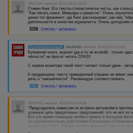
DELETED
написал 20.02.2013 в 13:57
Стивен Кинг. Его тексты стилистически чисты, как слеза 
"Как писать книги. Мемуары о ремесле". Очень поучител
ценен тот франмент, где Кинг рассказывает, как ему "об
деятельности в качестве журналиста. Очень доходчиво п
#47
Ответить
/
Цитировать
shubbah
Лучший комментарий
написал 20.02.2013 в 14:02
Бумажная книга, журнал (да и то не всякий) - только зд
лёгкости" не бросят читать СРАЗУ.
С экрана монитора такой текст читают только двое - авто
К продающему тексту приведенный отрывок не имеет ника
речь о "лаконичности". Рекомендую соответствовать.
#49
Ответить
/
Цитировать
DELETED
написал 20.02.2013 в 14:50
"Председатель комиссии по встрече автопробега протяну
длинную цепь придаточных предложений, что не мог из н
Все это время командор пробега провел в большом бесп
за подозрительными действиями Балаганова и Паниковс
шныряли в толпе. Бендер делал страшные глаза и в конц
пригвоздил детей лейтенанта Шмидта к одному месту.