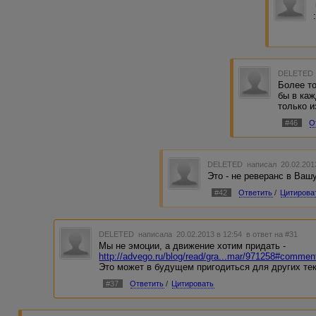
DELETED
Более то
бы в каж
только и
#46
О
DELETED
написал 20.02.201
Это - не реверанс в Вашу
#42
Ответить
/
Цитирова
DELETED
написала 20.02.2013 в 12:54
в ответ на #31
Мы не эмоции, а движение хотим придать -
http://advego.ru/blog/read/gra...mar/971258#commen
Это может в будущем пригодиться для других тек
#37
Ответить
/
Цитировать