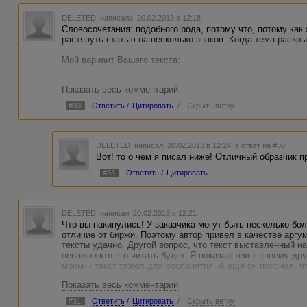
DELETED
написала 20.02.2013 в 12:18
Словосочетания: подобного рода, потому что, потому как 
растянуть статью на несколько знаков. Когда тема раскры
Мой вариант Вашего текста:
"Если у вас есть возможность пройти курсы Silex, сделай
Показать весь комментарий
моментом в создании подобного рода разработок, потому 
поставленные задачи за несколько ходов."
#30
Ответить
/
Цитировать
/
Скрыть ветку
Есть мотивация, причина и объяснение действий. Ничего 
пунктуацией проблем нет никаких.
DELETED
написал 20.02.2013 в 12:24
в ответ на #30
Вот! то о чем я писал ниже! Отличный образчик 
#33
Ответить
/
Цитировать
DELETED
написал 20.02.2013 в 12:21
Что вы накинулись! У заказчика могут быть несколько бол
отличие от биржи. Поэтому автор привел в качестве аргум
тексты удачно. Другой вопрос, что текст выставленный н
неважно кто его читать будет. Я показал текст своему др
моим- - текст тяжел для восприятия. А еще он пояснил, 
программистов бессмысленно вставлять обороты типа "н
Показать весь комментарий
основанных на эмоциях. У них другие мозги.
Я не настаиваю, чтоб Вы поудаляли все эмоции из текста
#31
Ответить
/
Цитировать
/
Скрыть ветку
бескорыстно