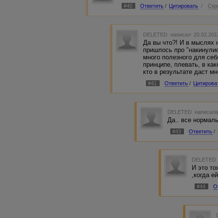
#40
Ответить
/
Цитировать
/
Скр
DELETED
написал 20.02.201
Да вы что?! И в мыслях н
пришлось про "накинулис
много полезного для себ
принципе, плевать, в как
кто в результате даст м
#41
Ответить
/
Цитирова
DELETED
написала
Да.. все нормаль
#43
Ответить
/
DELETED
И это то
,когда е
#44
О