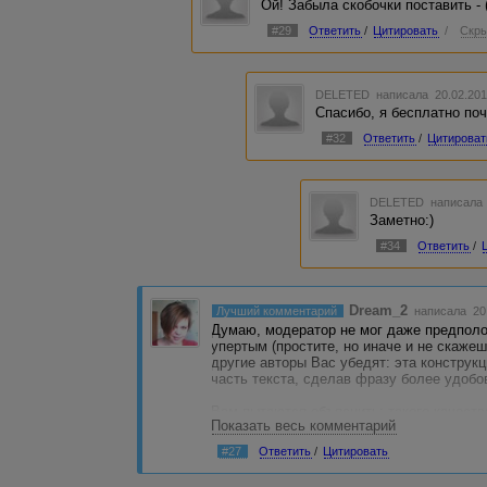
Ой! Забыла скобочки поставить - 
#29
Ответить
/
Цитировать
/
Скры
DELETED
написала 20.02.201
Спасибо, я бесплатно по
#32
Ответить
/
Цитироват
DELETED
написала 
Заметно:)
#34
Ответить
/
Dream_2
Лучший комментарий
написала 20.
Думаю, модератор не мог даже предполо
упертым (простите, но иначе и не скажеш
другие авторы Вас убедят: эта конструкц
часть текста, сделав фразу более удобо
Вам пытаются объяснить: такого качеств
Показать весь комментарий
статей. Если Вы продавали что-то подобн
покупатели статей так же, как Ваш прежн
#27
Ответить
/
Цитировать