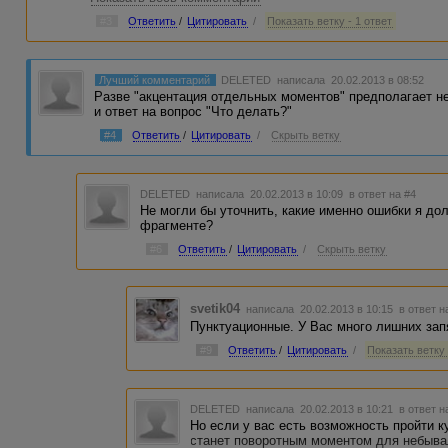
понимаю, сорри май френч и тавтологию заодно. Предло
#3
Ответить
/
Цитировать
/
Показать ветку - 1 ответ
из-за этого ускользает.
Лучший комментарий
DELETED
написала 20.02.2013 в 08:52
Разве "акцентация отдельных моментов" предполагает н
и ответ на вопрос "Что делать?"
#4
Ответить
/
Цитировать
/
Скрыть ветку
DELETED
написала 20.02.2013 в 10:09
в ответ на #4
Не могли бы уточнить, какие именно ошибки я до
фрагменте?
#6
Ответить
/
Цитировать
/
Скрыть ветку
svetik04
написала 20.02.2013 в 10:15
в ответ н
Пунктуационные. У Вас много лишних зап
#9
Ответить
/
Цитировать
/
Показать ветку 
DELETED
написала 20.02.2013 в 10:21
в ответ н
Но если у вас есть возможность пройти ку
станет поворотным моментом для небывал