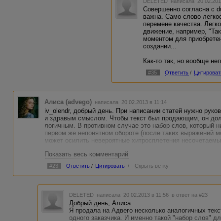
DELETED
написала 20.02.201
Совершенно согласна с du
важна. Само слово легко
перемене качества. Легко
движение, например, "Та
моментом для приобретен
создании...
Как-то так, но вообще не
#35
Ответить
/
Цитироват
Алиса (advego)
написала 20.02.2013 в 11:14
iv_olendr, добрый день. При написании статей нужно рук
и здравым смыслом. Чтобы текст был продающим, он дол
логичным. В противном случае это набор слов, который ни
первом же непонятном обороте (после таких выражений мо
может осилить невероятные хитросплетения несочетаемы
Показать весь комментарий
Такое событие станет поворотным моментом для небывало
разработок, потому что опытные практики научат вас реш
#23
Ответить
/
Цитировать
/
Скрыть ветку
несложных, и приятных своей лаконичностью, ходов (с) - 
вызовет в лучшем случае недоумение. Плюс все ваши пу
придет к нам и спросит, что это такое и почему он за это
возразить.
DELETED
написала 20.02.2013 в 11:56
в ответ на #23
Добрый день, Алиса
Я продала на Адвего несколько аналогичных тек
одного заказчика. И именно такой "набор слов" дл