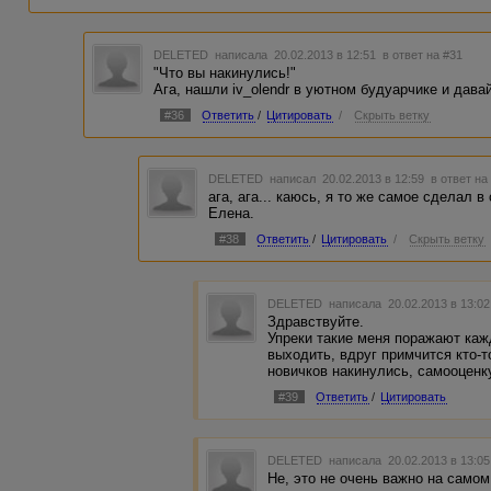
DELETED
написала 20.02.2013 в 12:51
в ответ на #31
"Что вы накинулись!"
Ага, нашли iv_olendr в уютном будуарчике и давай
#36
Ответить
/
Цитировать
/
Скрыть ветку
DELETED
написал 20.02.2013 в 12:59
в ответ на
ага, ага... каюсь, я то же самое сделал в
Елена.
#38
Ответить
/
Цитировать
/
Скрыть ветку
DELETED
написала 20.02.2013 в 13:0
Здравствуйте.
Упреки такие меня поражают каж
выходить, вдруг примчится кто-то
новичков накинулись, самооценк
#39
Ответить
/
Цитировать
DELETED
написала 20.02.2013 в 13:0
Не, это не очень важно на самом