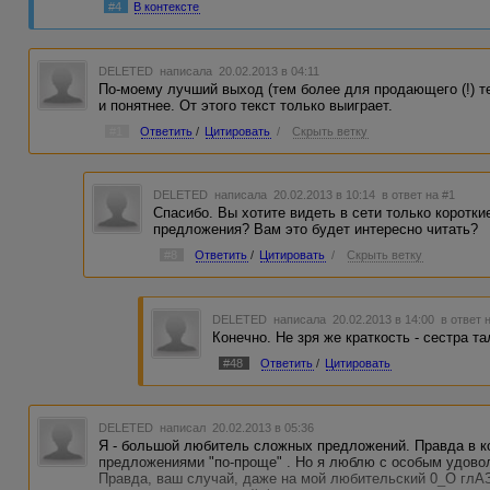
#4
В контексте
DELETED
написала 20.02.2013 в 04:11
По-моему лучший выход (тем более для продающего (!) те
и понятнее. От этого текст только выиграет.
#1
Ответить
/
Цитировать
/
Скрыть ветку
DELETED
написала 20.02.2013 в 10:14
в ответ на #1
Спасибо. Вы хотите видеть в сети только коротки
предложения? Вам это будет интересно читать?
#8
Ответить
/
Цитировать
/
Скрыть ветку
DELETED
написала 20.02.2013 в 14:00
в ответ 
Конечно. Не зря же краткость - сестра та
#48
Ответить
/
Цитировать
DELETED
написал 20.02.2013 в 05:36
Я - большой любитель сложных предложений. Правда в к
предложениями "по-проще" . Но я люблю с особым удовол
Правда, ваш случай, даже на мой любительский 0_О глАЗ