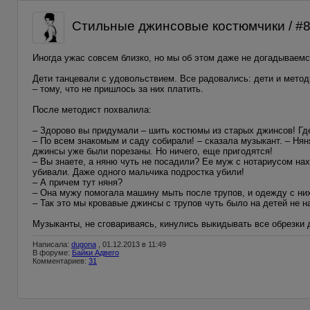
Стильные джинсовые костюмчики / #8
Иногда ужас совсем близко, но мы об этом даже не догадываемся
Дети танцевали с удовольствием. Все радовались: дети и мето
– тому, что не пришлось за них платить.
После методист похвалила:
– Здорово вы придумали – шить костюмы из старых джинсов! Гд
– По всем знакомым и саду собирали! – сказала музыкант. – Нян
джинсы уже были порезаны. Но ничего, еще пригодятся!
– Вы знаете, а няню чуть не посадили? Ее муж с нотариусом нах
убивали. Даже одного мальчика подростка убили!
– А причем тут няня?
– Она мужу помогала машину мыть после трупов, и одежду с них
– Так это мы кровавые джинсы с трупов чуть было на детей не н
Музыканты, не сговариваясь, кинулись выкидывать все обрезки 
Написала:
dugona
, 01.12.2013 в 11:49
В форуме:
Байки Адвего
Комментариев:
31