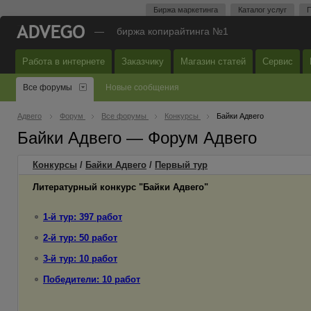
Биржа маркетинга
Каталог услуг
П
—
биржа копирайтинга №1
Работа в интернете
Заказчику
Магазин статей
Сервис
Все форумы
Новые сообщения
Адвего
Форум
Все форумы
Конкурсы
Байки Адвего
Байки Адвего — Форум Адвего
Конкурсы
/
Байки Адвего
/
Первый
тур
Литературный конкурс "Байки Адвего"
1-й тур: 397 работ
2-й тур: 50 работ
3-й тур: 10 работ
Победители: 10 работ