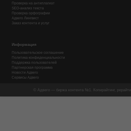
Проверка на антиплагиат
SEO-анализ текста
Проверка орфографии
Адвего
Лингвист
Заказ контента и услуг
Информация
Пользовательское соглашение
Политика конфиденциальности
Поддержка пользователей
Партнерская программа
Новости Адвего
Сервисы Адвего
© Адвего — биржа контента №1. Копирайтинг, рерайти