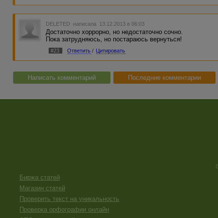
DELETED
написала 13.12.2013 в 06:03
Достаточно хоррорно, но недостаточно сочно.
Пока затрудняюсь, но постараюсь вернуться!
#23
Ответить
/
Цитировать
Написать комментарий
Последние комментарии
Биржа статей
Магазин статей
Проверить текст на уникальность
Проверка орфографии онлайн