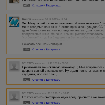
#19
Ответить
/
Цитировать
Kaurri
написала 10.12.2013 в 17:14
Хм. Минуса работа не заслуживает. Я такие называю "с 
меня озадачил ваш язык. Честно признаюсь, увидев СС "
духе "только вот ватных ног еще не хватает для полног
предложений ниже. Не ясно, чем вы руководствовались,
"согбенная" и т.д. На будущее - я бы попробовала обходи
выиграете, как и ваши рассказы.
Показать весь комментарий
Прочла.
#20
Ответить
/
Цитировать
DELETED
написал 11.12.2013 в 08:38
Причмокивая зачмоканную чмокалку...) Мне понравилось
двери в ванной с занавеской. Ну и для полноты, можно 
студента, мол как плащ...
#21
Ответить
/
Цитировать
DELETED
написала 11.12.2013 в 18:45
От этих игр компьютерных один вред, приснится же такое
#22
Ответить
/
Цитировать