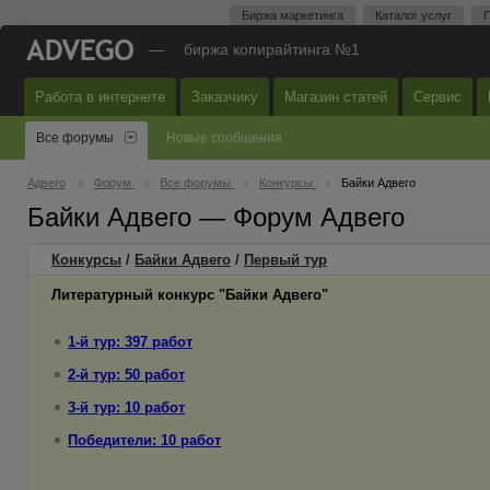
Биржа маркетинга
Каталог услуг
П
—
биржа копирайтинга №1
Работа в интернете
Заказчику
Магазин статей
Сервис
Все форумы
Новые сообщения
Адвего
Форум
Все форумы
Конкурсы
Байки Адвего
Байки Адвего — Форум Адвего
Конкурсы
/
Байки Адвего
/
Первый
тур
Литературный конкурс "Байки Адвего"
1-й тур: 397 работ
2-й тур: 50 работ
3-й тур: 10 работ
Победители: 10 работ