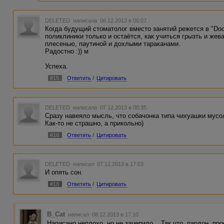
DELETED
написала 06.12.2013 в 06:07
Когда будущий стоматолог вместо занятий режется в "Do
поликлиники только и остаётся, как учиться грызть и жев
плесенью, паутиной и дохлыми тараканами.
Радостно :)) м
Успеха.
#15
Ответить
/
Цитировать
DELETED
написала 07.12.2013 в 00:35
Сразу навеяло мысль, что собачонка типа чихуашки мусо
Как-то не страшно, а прикольно)
#16
Ответить
/
Цитировать
DELETED
написал 07.12.2013 в 17:03
И опять сон.
#18
Ответить
/
Цитировать
B_Cat
написал 08.12.2013 в 17:10
Написано неплохо, но не зацепило... Так что, пардон, про