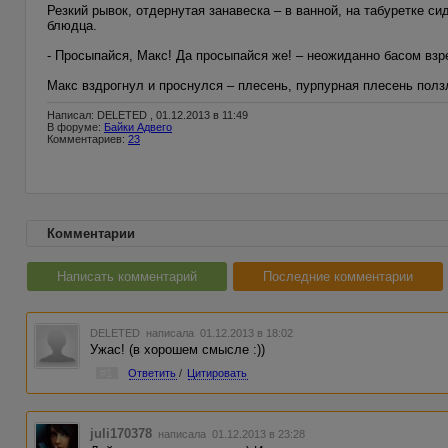
Резкий рывок, отдернутая занавеска – в ванной, на табуретке с
блюдца.
- Просыпайся, Макс! Да просыпайся же! – неожиданно басом взр
Макс вздрогнул и проснулся – плесень, пурпурная плесень ползл
Написал: DELETED , 01.12.2013 в 11:49
В форуме:
Байки Адвего
Комментариев:
23
Комментарии
Написать комментарий
Последние комментарии
DELETED
написала 01.12.2013 в 18:02
Ужас! (в хорошем смысле :))
#1
Ответить
/
Цитировать
juli170378
написала 01.12.2013 в 23:28