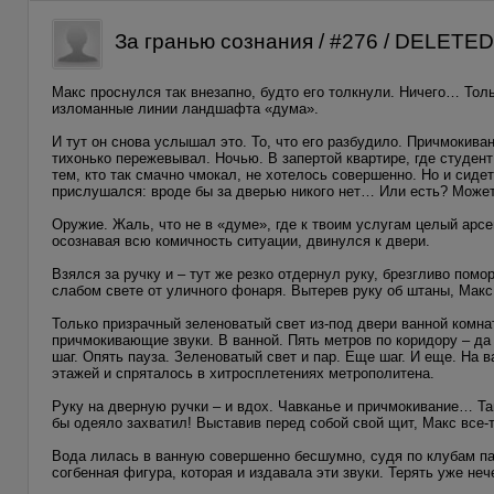
За гранью сознания / #276 / DELETED
Макс проснулся так внезапно, будто его толкнули. Ничего… Тол
изломанные линии ландшафта «дума».
И тут он снова услышал это. То, что его разбудило. Причмокивани
тихонько пережевывал. Ночью. В запертой квартире, где студент
тем, кто так смачно чмокал, не хотелось совершенно. Но и сиде
прислушался: вроде бы за дверью никого нет… Или есть? Может 
Оружие. Жаль, что не в «думе», где к твоим услугам целый арс
осознавая всю комичность ситуации, двинулся к двери.
Взялся за ручку и – тут же резко отдернул руку, брезгливо пом
слабом свете от уличного фонаря. Вытерев руку об штаны, Макс
Только призрачный зеленоватый свет из-под двери ванной комна
причмокивающие звуки. В ванной. Пять метров по коридору – да
шаг. Опять пауза. Зеленоватый свет и пар. Еще шаг. И еще. На в
этажей и спряталось в хитросплетениях метрополитена.
Руку на дверную ручки – и вдох. Чавканье и причмокивание… Та
бы одеяло захватил! Выставив перед собой свой щит, Макс все-
Вода лилась в ванную совершенно бесшумно, судя по клубам пар
согбенная фигура, которая и издавала эти звуки. Терять уже не