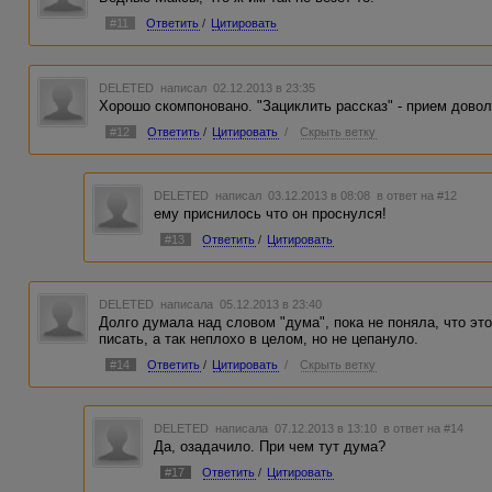
#11
Ответить
/
Цитировать
DELETED
написал 02.12.2013 в 23:35
Хорошо скомпоновано. "Зациклить рассказ" - прием довол
#12
Ответить
/
Цитировать
/
Скрыть ветку
DELETED
написал 03.12.2013 в 08:08
в ответ на #12
ему приснилось что он проснулся!
#13
Ответить
/
Цитировать
DELETED
написала 05.12.2013 в 23:40
Долго думала над словом "дума", пока не поняла, что это
писать, а так неплохо в целом, но не цепануло.
#14
Ответить
/
Цитировать
/
Скрыть ветку
DELETED
написала 07.12.2013 в 13:10
в ответ на #14
Да, озадачило. При чем тут дума?
#17
Ответить
/
Цитировать