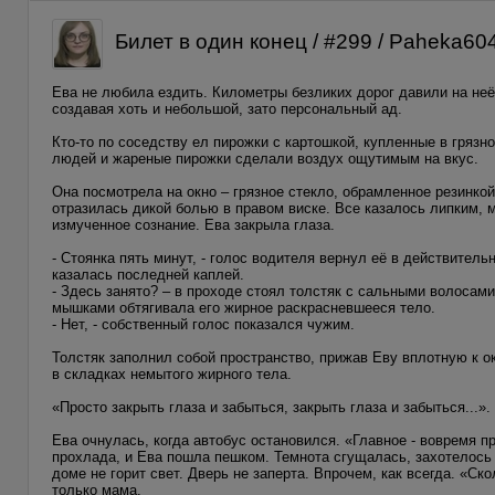
Билет в один конец / #299 / Paheka60
Ева не любила ездить. Километры безликих дорог давили на неё
создавая хоть и небольшой, зато персональный ад.
Кто-то по соседству ел пирожки с картошкой, купленные в гряз
людей и жареные пирожки сделали воздух ощутимым на вкус.
Она посмотрела на окно – грязное стекло, обрамленное резинкой
отразилась дикой болью в правом виске. Все казалось липким, 
измученное сознание. Ева закрыла глаза.
- Стоянка пять минут, - голос водителя вернул её в действител
казалась последней каплей.
- Здесь занято? – в проходе стоял толстяк с сальными волосами
мышками обтягивала его жирное раскрасневшееся тело.
- Нет, - собственный голос показался чужим.
Толстяк заполнил собой пространство, прижав Еву вплотную к о
в складках немытого жирного тела.
«Просто закрыть глаза и забыться, закрыть глаза и забыться...».
Ева очнулась, когда автобус остановился. «Главное - вовремя п
прохлада, и Ева пошла пешком. Темнота сгущалась, захотелось 
доме не горит свет. Дверь не заперта. Впрочем, как всегда. «Ско
только мама.