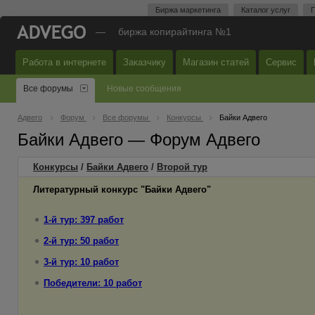
Биржа маркетинга
Каталог услуг
П
—
биржа копирайтинга №1
Работа в интернете
Заказчику
Магазин статей
Сервис
Все форумы
Новые сообщения
Адвего
Форум
Все форумы
Конкурсы
Байки Адвего
Байки Адвего — Форум Адвего
Конкурсы
/
Байки Адвего
/
Второй
тур
Литературный конкурс "Байки Адвего"
1-й тур: 397 работ
2-й тур: 50 работ
3-й тур: 10 работ
Победители: 10 работ