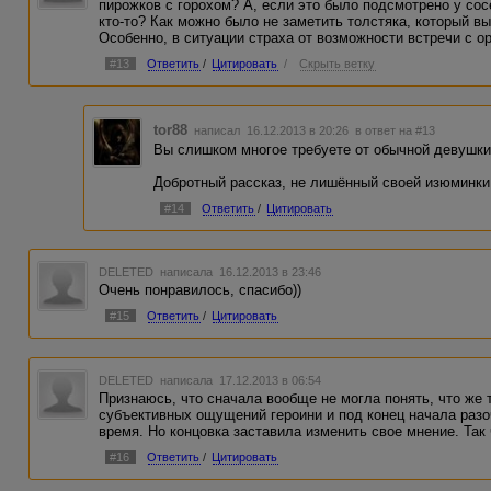
пирожков с горохом? А, если это было подсмотрено у со
кто-то? Как можно было не заметить толстяка, который в
Особенно, в ситуации страха от возможности встречи с 
#13
Ответить
/
Цитировать
/
Скрыть ветку
tor88
написал 16.12.2013 в 20:26
в ответ на #13
Вы слишком многое требуете от обычной девушки, 
Добротный рассказ, не лишённый своей изюминки
#14
Ответить
/
Цитировать
DELETED
написала 16.12.2013 в 23:46
Очень понравилось, спасибо))
#15
Ответить
/
Цитировать
DELETED
написала 17.12.2013 в 06:54
Признаюсь, что сначала вообще не могла понять, что же 
субъективных ощущений героини и под конец начала разо
время. Но концовка заставила изменить свое мнение. Так 
#16
Ответить
/
Цитировать