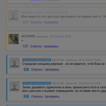
DELETED
написал 15.12.2013 в 22:35
Мне кажется этот рассказ претендент на первое место. Эт
#6
Ответить
/
Цитировать
AVTOR25
написала 15.12.2013 в 22:37
+
#7
Ответить
/
Цитировать
Лучший комментарий
DELETED
написала 15.12.2013 в 22:44
Страшная концовка,мерзкая , но не верится, чтоб Ева не 
#8
Ответить
/
Цитировать
Лучший комментарий
DELETED
написала 15.12.2013 в 23:03
Запах дешёвого одеколона и вонь прокисшего пота в скл
весь рассказ и вызвал отвращение, не оставив место д
#9
Ответить
/
Цитировать