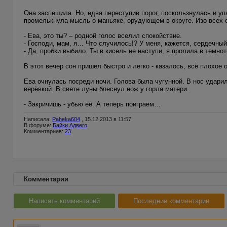
Она заспешила. Но, едва переступив порог, поскользнулась и уп
промелькнула мысль о маньяке, орудующем в округе. Изо всех 
- Ева, это ты? – родной голос вселил спокойствие.
- Господи, мам, я… Что случилось!? У меня, кажется, сердечный
- Да, пробки выбило. Ты в кисель не наступи, я пролила в темнот
В этот вечер сон пришел быстро и легко - казалось, всё плохое 
Ева очнулась посреди ночи. Голова была чугунной. В нос ударил
верёвкой. В свете луны блеснул нож у горла матери.
- Закричишь - убью её. А теперь поиграем…
Написала:
Paheka604
, 15.12.2013 в 11:57
В форуме:
Байки Адвего
Комментариев:
23
Комментарии
Написать комментарий
Последние комментарии