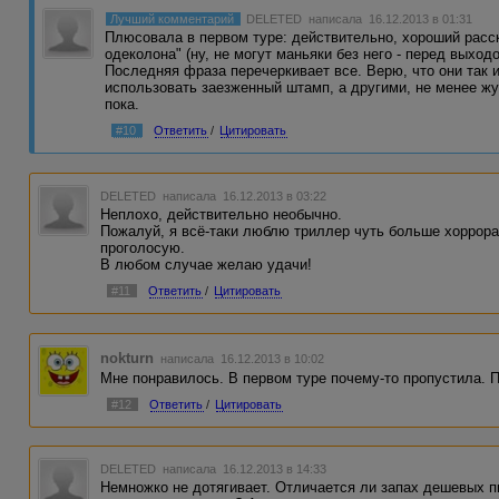
Лучший комментарий
DELETED
написала 16.12.2013 в 01:31
Плюсовала в первом туре: действительно, хороший расск
одеколона" (ну, не могут маньяки без него - перед выход
Последняя фраза перечеркивает все. Верю, что они так и
использовать заезженный штамп, а другими, не менее ж
пока.
#10
Ответить
/
Цитировать
DELETED
написала 16.12.2013 в 03:22
Неплохо, действительно необычно.
Пожалуй, я всё-таки люблю триллер чуть больше хоррора
проголосую.
В любом случае желаю удачи!
#11
Ответить
/
Цитировать
nokturn
написала 16.12.2013 в 10:02
Мне понравилось. В первом туре почему-то пропустила. 
#12
Ответить
/
Цитировать
DELETED
написала 16.12.2013 в 14:33
Немножко не дотягивает. Отличается ли запах дешевых пи