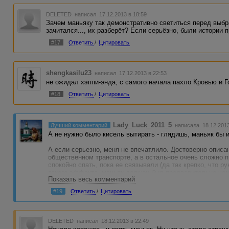
DELETED
написал 17.12.2013 в 18:59
Зачем маньяку так демонстративно светиться перед выбра
зачитался..., их разберёт? Если серьёзно, были истории 
#17
Ответить
/
Цитировать
shengkasilu23
написал 17.12.2013 в 22:53
не ожидал хэппи-энда, с самого начала пахло Кровью и 
#18
Ответить
/
Цитировать
Lady_Luck_2011_5
Лучший комментарий
написала 18.12.2013
А не нужно было кисель вытирать - глядишь, маньяк бы и
А если серьезно, меня не впечатлило. Достоверно описа
общественном транспорте, а в остальное очень сложно п
спокойно спать, пока ее связывали (да так крепко, что р
такого эффекта, маньяк должен был предварительно чем-
Показать весь комментарий
автобусе шоколадку))))
#19
Ответить
/
Цитировать
DELETED
написал 18.12.2013 в 22:49