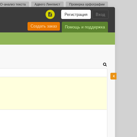
O-анализ текста
Адвего Лингвист
Проверка орфографии
Регистрация
Вход
A
Создать заказ
Помощь и поддержка