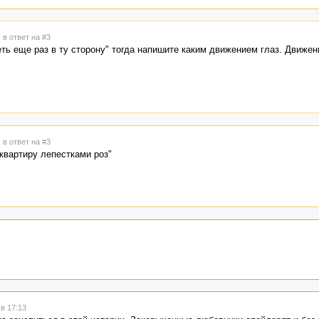
6
в ответ на #3
ть еще раз в ту сторону" тогда напишите каким движением глаз. Движен
7
в ответ на #3
квартиру лепестками роз"
в 17:13