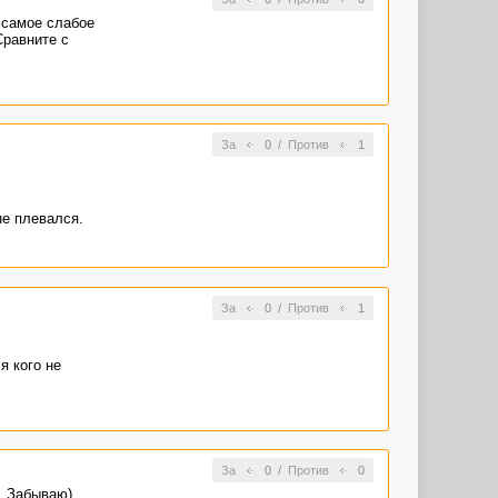
 самое слабое
Сравните с
За
0
/
Против
1
не плевался.
За
0
/
Против
1
я кого не
За
0
/
Против
0
ю. Забываю)