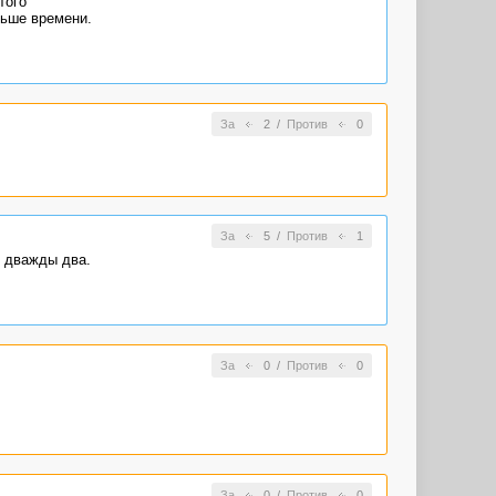
того
ньше времени.
За
2
/
Против
0
За
5
/
Против
1
е дважды два.
За
0
/
Против
0
За
0
/
Против
0