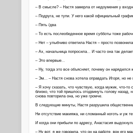
– В смысле? – Настя замерла от недоумения у входн
– Подруга, не тупи. У него какой официальный графи
– Пять /два
– То есть послеобеденное время субботы тоже рабоч
– Нет – улыбчиво ответила Настя – просто позвонила
– Ах, начальница попросила... И часто она так делае
– Это впервые...
– Ну, тогда это все объясняет, почему он нарядился
– Эм... – Настя снова хотела оправдать Игоря, но не 
– Я хочу сказать, что чувствую, когда мужик, что-т
близко, что той пришлось отодвинуть голову назад, 
снова повторила она, но уже громче.
В следующие минуты, Настя разрушила общественный
Ни отсутствие макияжа, ни сломанный ноготь и уж тем
И когда они прибыли по адресу, Анастасия выдохнул
– Ну вот, я же говорила, что он на работе, вон его