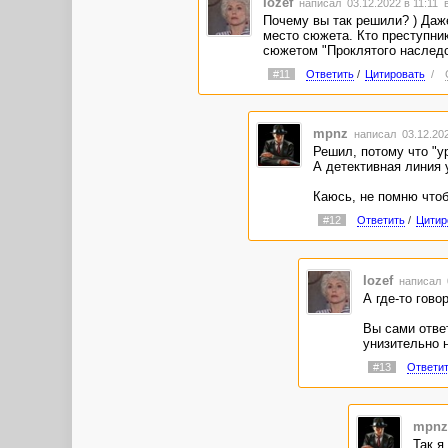
Iozef
написал 03.12.2022 в 11:11
Почему вы так решили? ) Даже
место сюжета. Кто преступник
сюжетом "Проклятого наследс
#11
Ответить
/
Цитировать
/
mpnz
написал 03.12.202
Решил, потому что "у
А детективная линия 
Каюсь, не помню чтоб
#12
Ответить
/
Цитир
Iozef
написал 0
А где-то гово
Вы сами ответ
унизительно н
#13
Ответи
mpnz
Так я