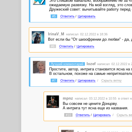
Это слишком банально, воображению не за чт
ожидаемую развязку. На мой взгляд, это сло
Дружеский совет: вычитывайте работу перед 
#5
Ответить
/
Цитировать
IrinaV_M
написал 02.12.2022 в 18:36
Вот если бы "От шизофрении до любви" - да, 
#6
Ответить
/
Цитировать
Iozef
Лучший комментарий
написал 02.12.2022 в 
Простите, автор, интрига становится ясна н
В остальном, похоже на самые непритязател
#7
Ответить
/
Цитировать
/
Скрыть ветку
mpnz
написал 03.12.2022 в 10:55
в ответ н
Вы совсем не цените Донцову.
А интрига тут ясна еще из названия.
#10
Ответить
/
Цитировать
/
Скрыть ве