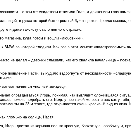
язанности – с тем же ехидством ответила Галя, и движением глаз намек
альницей, в руках которой был огромный букет цветов. Громко смеясь, 
друге и даже таксисту стало немного страшно.
го магазина, куда потом и вошли «любовники».
к BMW, за которой следили. Как раз в этот момент «подозреваемые» вы
 никто не делал – девочки слышали, как его хвалила начальница – поех
тное появление Насти, вынудило вздрогнуть от неожиданности «сладкую 
ятиями.
вот-вот начнется «полный звиздец».
начал оправдываться Игорь, понимая, как выглядит сложившаяся ситуаци
илась помочь подобрать его. Ведь у нее такой же рост и вес как у тебя,
артаменты на 23-м этаже, где открывается очень красивый вид из окна.
как пломбир на солнце, Настя.
нув, Игорь достал из кармана пальто красную, бархатную коробочку и, пр