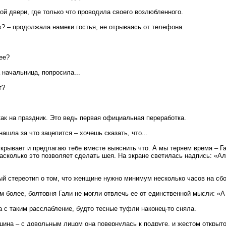
ой двери, где только что проводила своего возлюбленного.
к? – продолжала намеки гостья, не отрываясь от телефона.
ее?
 начальница, попросила...
т?
 как на праздник. Это ведь первая официальная переработка.
нашла за что зацепится – хочешь сказать, что...
о скрывает и предлагаю тебе вместе выяснить что. А мы теряем время – 
насколько это позволяет сделать шея. На экране светилась надпись: «Ал
 стереотип о том, что женщине нужно минимум несколько часов на сб
 более, болтовня Гали не могли отвлечь ее от единственной мысли: «А ч
а с таким расслабление, будто тесные туфли наконец-то сняла.
 машина – с довольным лицом она повернулась к подруге, и жестом открыт