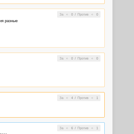
За
0
/
Против
0
ия разные
За
0
/
Против
0
За
4
/
Против
1
За
6
/
Против
1