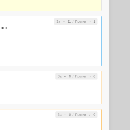
За
11
/
Против
1
 это
ые бывают.
 за ними?
и и сердца
За
0
/
Против
0
За
0
/
Против
0