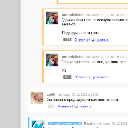
ambidekster
написала 15.12.2022 в 14:1
"движением глаз намекнула посмотре
бывают.
Подкидыванием глаз
#24
Ответить
/
Цитировать
ambidekster
написала 15.12.2022 в 14:1
"поехали теперь ко мне, усыпим всю 
🤔
#25
Ответить
/
Цитировать
Le66
написала 02.12.2022 в 16:37
Согласна с предыдущим комментатором.
#4
Ответить
/
Цитировать
Kaurri
Лучший комментарий
написала 02.12.2022 