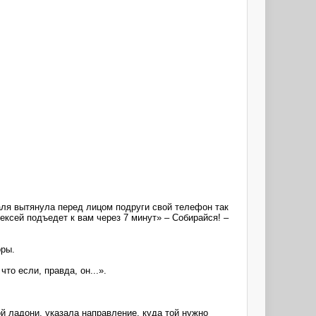
Галя вытянула перед лицом подруги свой телефон так
ексей подъедет к вам через 7 минут» – Собирайся! –
оры.
то если, правда, он...».
ой ладони, указала направление, куда той нужно