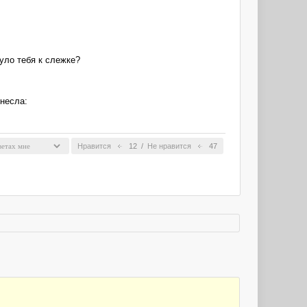
уло тебя к слежке?
знесла:
Нравится
12
/
Не нравится
47