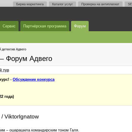
Биржа маркетинга
Каталог услуг
Проверка на антиплагиат
SE
Сервис
Партнёрская программа
Форум
 детектив Адвего
 — Форум Адвего
й
тур
курс! -
Обсуждение конкурса
22 года)
/ ViktorIgnatow
 ним – ошарашила командирским тоном Галя.