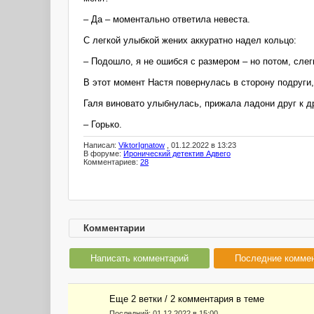
– Да – моментально ответила невеста.
С легкой улыбкой жених аккуратно надел кольцо:
– Подошло, я не ошибся с размером – но потом, слег
В этот момент Настя повернулась в сторону подруги
Галя виновато улыбнулась, прижала ладони друг к д
– Горько.
Написал:
ViktorIgnatow
, 01.12.2022 в 13:23
В форуме:
Иронический детектив Адвего
Комментариев:
28
Комментарии
Написать комментарий
Последние комме
Еще 2 ветки / 2 комментария в темe
Последний:
01.12.2022 в 15:00