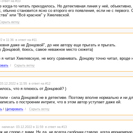
в ответ на #10
 когда-то читать приходилось. Но детективная линия у неё, объективно,
, обычно становится ясно со второго его появления, если не с первого. 
тва" или "Всё красное" у Хмелевской.
Скрыть ветку
2 в 11:36
в ответ на #11
ровня даже не Донцовой", до нее автору еще прыгать и прыгать.
у Донцовой, боюсь, самое неважное место сюжета)
 я читал Хмелевскую, не могу сравнивать. Донцову точно читал, вроде 
овать
/
Скрыть ветку
3.12.2022 в 11:55
в ответ на #12
рилось, что я плююсь от Донцовой? )
или - сила Донцовой не в детективе. Поэтому вполне нормально и ни дл
аписать о построении интриги, что в этом автор уступает даже ей.
ть
/
Цитировать
/
Скрыть ветку
написал 03.12.2022 в 11:59
в ответ на #13
 ж не спорю с вами. Ну да, не всегда скобочки ставлю, когда иронизиру