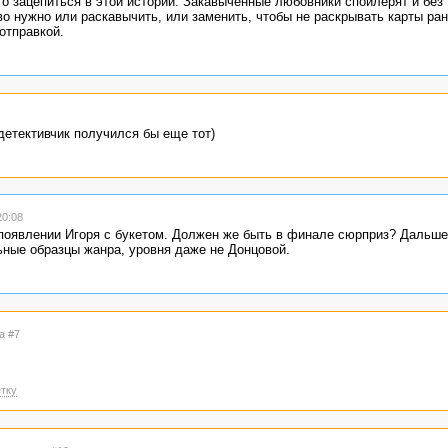
о зацепиться в этой истории. Закавыченные любовники спойлерят и без 
во нужно или раскавычить, или заменить, чтобы не раскрывать карты ра
отправкой.
детективчик получился бы еще тот)
20:08
а появлении Игоря с букетом. Должен же быть в финале сюрприз? Дальш
ьные образцы жанра, уровня даже не Донцовой.
а #7
тку