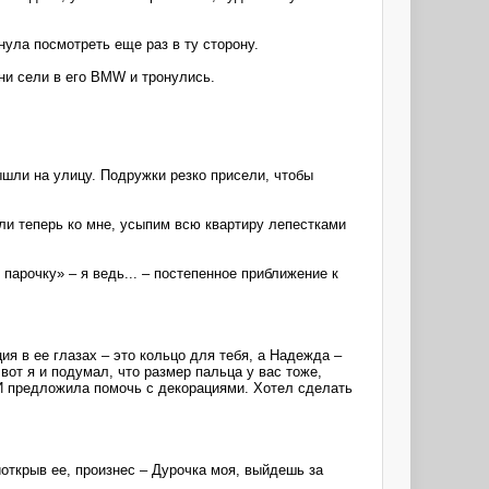
нула посмотреть еще раз в ту сторону.
они сели в его BMW и тронулись.
шли на улицу. Подружки резко присели, чтобы
али теперь ко мне, усыпим всю квартиру лепестками
парочку» – я ведь... – постепенное приближение к
я в ее глазах – это кольцо для тебя, а Надежда –
 вот я и подумал, что размер пальца у вас тоже,
 И предложила помочь с декорациями. Хотел сделать
иоткрыв ее, произнес – Дурочка моя, выйдешь за