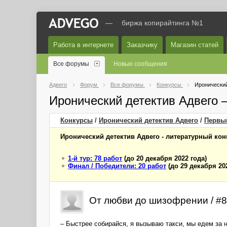
—
биржа копирайтинга №1
Работа в интернете
Заказчику
Магазин статей
Все форумы
Новые сообщения
Адвего
Форум
Все форумы
Конкурсы
Иронический
Иронический детектив Адвего
Конкурсы
/
Иронический детектив Адвего
/
Первы
Иронический детектив Адвего - литературный кон
1-й тур: 78 работ
(до 20 декабря 2022 года)
Финал / Победители: 20 работ
(до 29 декабря 20
От любви до шизофрении / #8 
– Быстрее собирайся, я вызываю такси, мы едем за