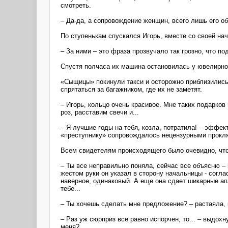
смотреть.
– Да-да, а сопровождение женщин, всего лишь его об
По ступенькам спускался Игорь, вместе со своей нач
– За ними – это фраза прозвучало так грозно, что по
Спустя полчаса их машина остановилась у ювелирно
«Сыщицы» покинули такси и осторожно приблизились 
спрятаться за багажником, где их не заметят.
– Игорь, кольцо очень красивое. Мне таких подарков
роз, расставим свечи и...
– Я лучшие годы на тебя, козла, потратила! – эффек
«преступнику» сопровождалось нецензурными прокл
Всем свидетелям происходящего было очевидно, что 
– Ты все неправильно поняла, сейчас все объясню – 
жестом руки он указал в сторону начальницы - соглас
наверное, одинаковый. А еще она сдает шикарные ап
тебе...
– Ты хочешь сделать мне предложение? – растаяла, 
– Раз уж сюрприз все равно испорчен, то... – выдох
меня?