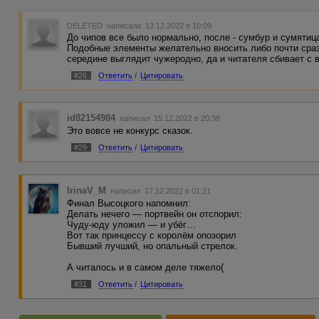
DELETED
написала 13.12.2022 в 10:09
До чипов все было нормально, после - сумбур и сумятиц
Подобные элементы желательно вносить либо почти сразу
середине выглядит чужеродно, да и читателя сбивает с 
#26
Ответить
/
Цитировать
id82154984
написал 15.12.2022 в 20:38
Это вовсе не конкурс сказок.
#29
Ответить
/
Цитировать
IrinaV_M
написал 17.12.2022 в 01:21
Финал Высоцкого напомнил:
Делать нечего — портвейн он отспорил:
Чуду-юду уложил — и убёг…
Вот так принцессу с королём опозорил
Бывший лучший, но опальный стрелок.
А читалось и в самом деле тяжело(
#31
Ответить
/
Цитировать