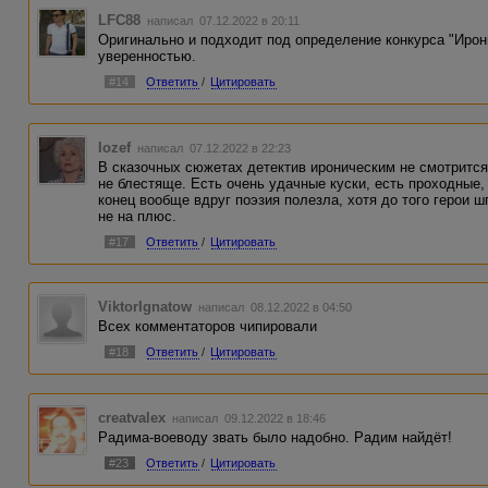
LFC88
написал 07.12.2022 в 20:11
Оригинально и подходит под определение конкурса "Ирон
уверенностью.
#14
Ответить
/
Цитировать
Iozef
написал 07.12.2022 в 22:23
В сказочных сюжетах детектив ироническим не смотрится,
не блестяще. Есть очень удачные куски, есть проходные,
конец вообще вдруг поэзия полезла, хотя до того герои 
не на плюс.
#17
Ответить
/
Цитировать
ViktorIgnatow
написал 08.12.2022 в 04:50
Всех комментаторов чипировали
#18
Ответить
/
Цитировать
creatvalex
написал 09.12.2022 в 18:46
Радима-воеводу звать было надобно. Радим найдёт!
#23
Ответить
/
Цитировать