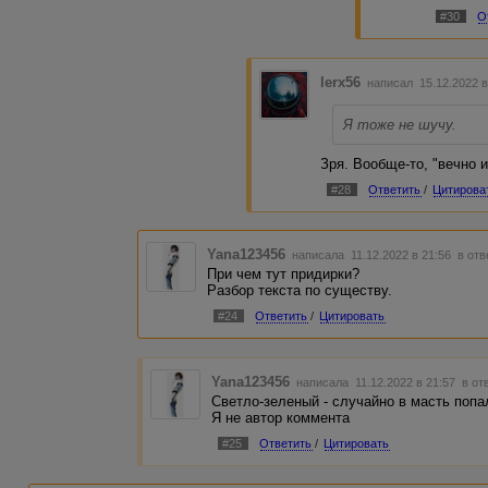
#30
О
lerx56
написал 15.12.2022 
Я тоже не шучу.
Зря. Вообще-то, "вечно 
#28
Ответить
/
Цитирова
Yana123456
написала 11.12.2022 в 21:56
в отв
При чем тут придирки?
Разбор текста по существу.
#24
Ответить
/
Цитировать
Yana123456
написала 11.12.2022 в 21:57
в от
Светло-зеленый - случайно в масть попа
Я не автор коммента
#25
Ответить
/
Цитировать