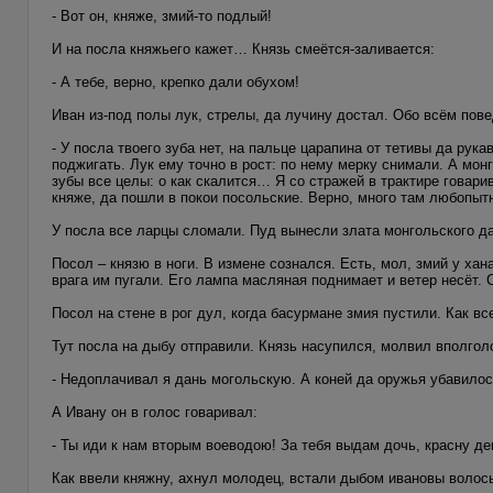
- Вот он, княже, змий-то подлый!
И на посла княжьего кажет… Князь смеётся-заливается:
- А тебе, верно, крепко дали обухом!
Иван из-под полы лук, стрелы, да лучину достал. Обо всём пов
- У посла твоего зуба нет, на пальце царапина от тетивы да рука
поджигать. Лук ему точно в рост: по нему мерку снимали. А мон
зубы все целы: о как скалится… Я со стражей в трактире говари
княже, да пошли в покои посольские. Верно, много там любопы
У посла все ларцы сломали. Пуд вынесли злата монгольского д
Посол – князю в ноги. В измене сознался. Есть, мол, змий у хан
врага им пугали. Его лампа масляная поднимает и ветер несёт. 
Посол на стене в рог дул, когда басурмане змия пустили. Как в
Тут посла на дыбу отправили. Князь насупился, молвил вполгол
- Недоплачивал я дань могольскую. А коней да оружья убавилос
А Ивану он в голос говаривал:
- Ты иди к нам вторым воеводою! За тебя выдам дочь, красну де
Как ввели княжну, ахнул молодец, встали дыбом ивановы волос