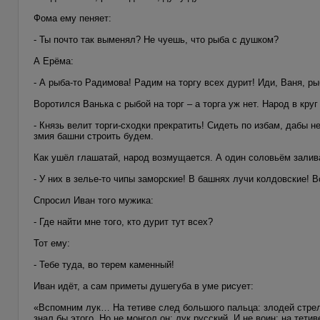
Фома ему пеняет:
- Ты почто так выменял? Не чуешь, что рыба с душком?
А Ерёма:
- А рыба-то Радимова! Радим на торгу всех дурит! Иди, Ваня, р
Воротился Ванька с рыбой на торг – а торга уж нет. Народ в круг
- Князь велит торги-сходки прекратить! Сидеть по избам, дабы 
змия башни строить будем.
Как ушёл глашатай, народ возмущается. А один соловьём залив
- У них в зелье-то чипы заморские! В башнях лучи колдовские! 
Спросил Иван того мужика:
- Где найти мне того, кто дурит тут всех?
Тот ему:
- Тебе туда, во терем каменный!
Иван идёт, а сам приметы душегуба в уме рисует:
«Вспомним лук… На тетиве след большого пальца: злодей стрелял
знал бы этого. Но не монгол он: лук русский. И не воин: на тет