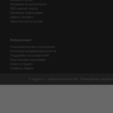
Магазин статей
Проверка на антиплагиат
SEO-анализ текста
Проверка орфографии
Адвего
Лингвист
Заказ контента и услуг
Информация
Пользовательское соглашение
Политика конфиденциальности
Поддержка пользователей
Партнерская программа
Новости Адвего
Сервисы Адвего
© Адвего — биржа контента №1. Копирайтинг, рерайти