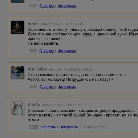
#7
Ответить
/
Цитировать
mpnz
написал 03.12.2022 в 00:05
Коричневого коллегу плюснул, рассказ отмечу, чтоб под
Детективная составляющая норм, с ироничной хуже. Юмо
иронию - не вижу.
Не вели казнить.
#8
Ответить
/
Цитировать
Ant_ikiller
написал 03.12.2022 в 02:02
Скоро сказка сказывается, да не скоро она пишется.
Автор, вы молодец! Потрудились на славу! +
#9
Ответить
/
Цитировать
AllaSu
написал 04.12.2022 в 15:13
Я сквозь псевдо-сказания, как сквозь дебри продираюсь.
этого в мозгу - во такой рубец! За идею - профит, но за п
отдам.
#10
Ответить
/
Цитировать
/
Скрыть ветку