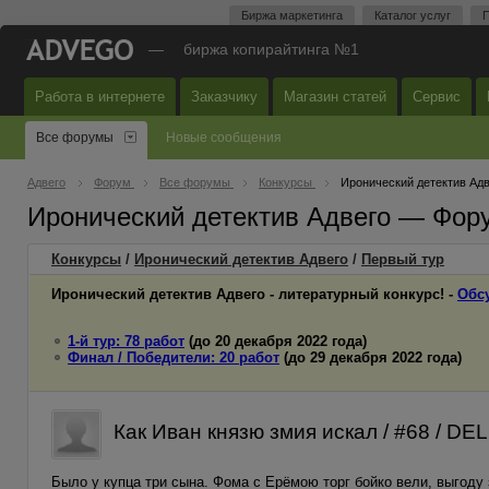
Биржа маркетинга
Каталог услуг
П
—
биржа копирайтинга №1
Работа в интернете
Заказчику
Магазин статей
Сервис
Все форумы
Новые сообщения
Адвего
Форум
Все форумы
Конкурсы
Иронический детектив Адв
Иронический детектив Адвего — Фор
Конкурсы
/
Иронический детектив Адвего
/
Первый
тур
Иронический детектив Адвего - литературный конкурс! -
Обс
1-й тур: 78 работ
(до 20 декабря 2022 года)
Финал / Победители: 20 работ
(до 29 декабря 2022 года)
Как Иван князю змия искал / #68 / D
Было у купца три сына. Фома с Ерёмою торг бойко вели, выгоду 