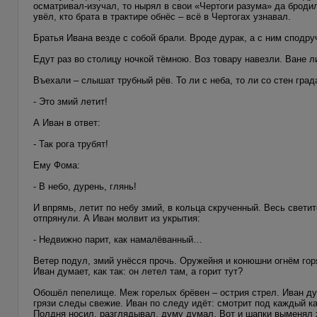
осматривал-изучал, то нырял в свои «Чертоги разума» да бродил
увёл, кто брата в трактире обнёс – всё в Чертогах узнавал.
Братья Ивана везде с собой брали. Вроде дурак, а с ним сподру
Едут раз во столицу ночкой тёмною. Воз товару навезли. Ване л
Въехали – слышат трубный рёв. То ли с неба, то ли со стен град
- Это змий летит!
А Иван в ответ:
- Так рога трубят!
Ему Фома:
- В небо, дурень, глянь!
И впрямь, летит по небу змий, в кольца скрученный. Весь светит
отпрянули. А Иван молвит из укрытия:
- Недвижно парит, как намалёванный…
Ветер подул, змий унёсся прочь. Оружейня и конюшни огнём гор
Иван думает, как так: он летел там, а горит тут?
Обошёл пепелище. Меж горелых брёвен – острия стрел. Иван дума
грязи следы свежие. Иван по следу идёт: смотрит под каждый к
Полдня носил, разглядывал, думу думал. Вот и шапки выменял 