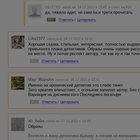
DELETED
написал 14.12.2022 в 13:42
в ответ на #10
да, тяжело идет, не смогла и трети прочитать
#27
Ответить
/
Цитировать
Lika1977
написала 04.12.2022 в 16:10
Хорошая сказка, стильная, интересная, полностью выдер
привычного плана детективов. Образы очень хорошо рису
на месте. Ну и потом респект автору, так как ну я так точ
#11
Ответить
/
Цитировать
Map_Mapslin
написал 05.12.2022 в 22:47
Именно на иронический детектив это слабо тянет.
Зато креатив впечатляет, с огоньком запилил автор. Без 
Вариация на диснеевского Последнего богатыря.
#12
Ответить
/
Цитировать
ali_baba
написал 07.12.2022 в 19:09
Образы
Вплести в жанр детектива былину, в погоне за желанием 