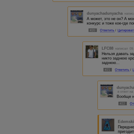
dunyachadunyacha
написа
А может, это не он? А мо
конкурс и тоже кое-где п
#20
Ответить
/
Цитироват
LFC88
написал 09.
Нельзя давать з
никто заднюю кро
заднюю...
#21
Ответить
/
dunyach
в ответ на
Вообще н
#22
От
Edemsk
Передню
пригодит