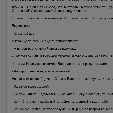
Лучина… Её он в зубы брал, чтобы стрелы быстрее зажигать. Два
Отчаянный! И безбородый. А то бороду б опалил…
Стрелы… Парчой промасленной обмотаны. Богач, раз проще ткани
Ему стража:
- Куды прёшь?
А Иван идёт, пути не видит, приговаривает:
- А ну вон все из моих Чертогов разума…
- Сам ты вон иди из княжьего терема! Зарублю – аль не звать 
Услыхал Иван имя знакомое. Воеводе на латы рыбу вывалил:
- Дай три шапки мне, крыса окаянная!
Но это был не тот Радим… Стража Ване – в темя обухом. Князь 
- За такое голову долой!
- Не губи, княже! Задумался. Обознался. Любую сослужу тебе с
- Коли б ты змия нашёл, я б не губил, наградил. Но куда тебе!
Тут нырнул Иван в Чертоги разума. Вынырнул со взором ясна со