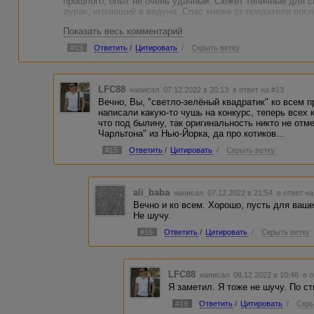
прошлого, опыт не очень удачный. Сюжет типичный для с
дурак, играющий в ведуна. Спас княже от предателя пос
такого формата слишком много диалогов, большинство из
Показать весь комментарий
образы.
Главный герой по речевым характеристикам почти ничем о
#13
Ответить
/
Цитировать
/
Скрыть ветку
отличается. Весь креатив ушел на стилизацию. Главный о
ныряет в свой мир как гений, то, выныривая, ведет себя к
он тут же послушался). Характер не вписывается в обычн
художественную тоже.
LFC88
написал 07.12.2022 в 20:13
в ответ на #13
Основная идея, как показалась, касается личной свободы.
Вечно, Вы, "светло-зелёный квадратик" ко всем 
красной девицы. Но на эту идею работает только финал, 
написали какую-то чушь на конкурс, теперь всех к
"Чертогами разума".
что под былину, так оригинальность никто не отм
Автор-повествователь отстранен от своих героев. Он о них
Чарльтона" из Нью-Йорка, да про котиков...
ощущается ни внутреннего отношения к ним, ни, как говор
индивидуального подхода. Что посол-предатель, что Иван
#15
Ответить
/
Цитировать
/
Скрыть ветку
объективно и по модулю.
О стилизации
ali_baba
написал 07.12.2022 в 21:54
в ответ на
Моделирование стиля под былинный эпос воспринимается
Вечно и ко всем. Хорошо, пусть для вашей
читается с трудом. За словами не чувствуется времени и
Не шучу.
нормативно, почти без нарушения сочетаемости слов. Но
Художественное время трещит по швам: на такое количес
#16
Ответить
/
Цитировать
/
Скрыть ветку
не хватает.
Змий...В таком формате название "Как Иван князю змия 
порока, а не привычного сказочно-аллегорического персон
LFC88
фантастика. Единственное, что улыбнуло, правда улыбка
написал 08.12.2022 в 10:46
в 
Я заметил. Я тоже не шучу. По с
#19
Ответить
/
Цитировать
/
Скры