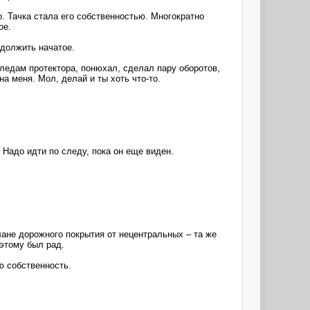
. Тачка стала его собственностью. Многократно
ое.
одолжить начатое.
следам протектора, понюхал, сделал пару оборотов,
а меня. Мол, делай и ты хоть что-то.
. Надо идти по следу, пока он еще виден.
лане дорожного покрытия от нецентральных – та же
 этому был рад.
ю собственность.
.