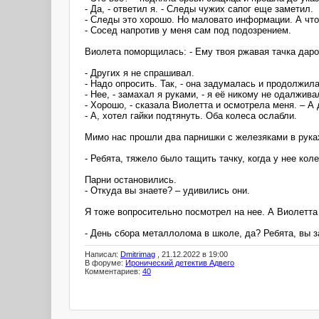
- Да, - ответил я. - Следы чужих сапог еще заметил.
- Следы это хорошо. Но маловато информации. А что
- Сосед напротив у меня сам под подозрением.
Виолета поморщилась: - Ему твоя ржавая тачка дар
- Других я не спрашивал.
- Надо опросить. Так, - она задумалась и продолжила
- Нее, - замахал я руками, - я её никому не одалжива
- Хорошо, - сказала Виолетта и осмотрела меня. – А
- А, хотел гайки подтянуть. Оба колеса ослабли.
Мимо нас прошли два парнишки с железяками в руках
- Ребята, тяжело было тащить тачку, когда у нее кол
Парни остановились.
- Откуда вы знаете? – удивились они.
Я тоже вопросительно посмотрел на нее. А Виолетт
- День сбора металлолома в школе, да? Ребята, вы з
Написал:
Dmitrimag
, 21.12.2022 в 19:00
В форуме:
Иронический детектив Адвего
Комментариев:
40