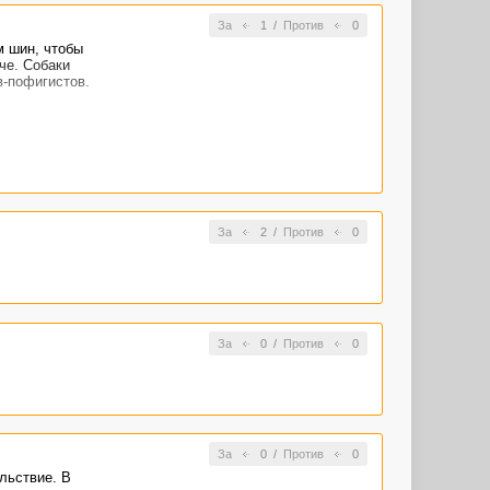
За
1
/
Против
0
м шин, чтобы
че. Собаки
в-пофигистов.
За
2
/
Против
0
За
0
/
Против
0
За
0
/
Против
0
льствие. В