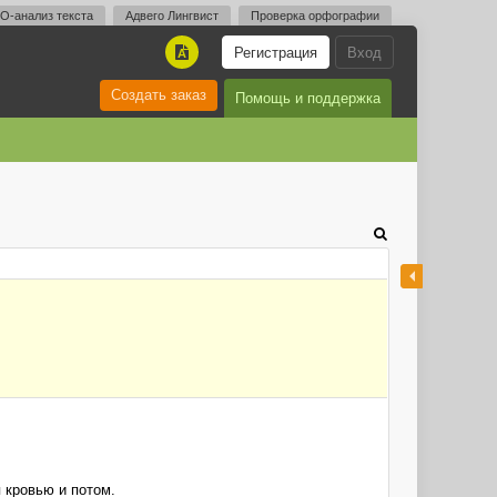
O-анализ текста
Адвего Лингвист
Проверка орфографии
Регистрация
Вход
A
Создать заказ
Помощь и поддержка
 кровью и потом.