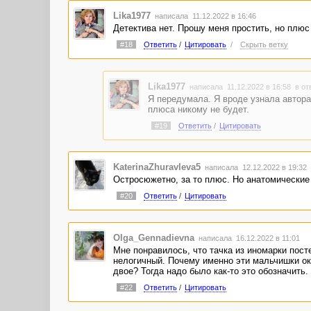
Lika1977
написала 11.12.2022 в 16:46
Детектива нет. Прошу меня простить, но плюс 
#18
Ответить
/
Цитировать
/
Скрыть ветку
Lika1977
написала 11.12.2022 в 16:58
в от
Я передумала. Я вроде узнала автора
плюса никому не будет.
#19
Ответить
/
Цитировать
KaterinaZhuravleva5
написала 12.12.2022 в 19:32
Остросюжетно, за то плюс. Но анатомические
#20
Ответить
/
Цитировать
Olga_Gennadievna
написала 16.12.2022 в 11:01
Мне понравилось, что тачка из иномарки пос
нелогичный. Почему именно эти мальчишки о
двое? Тогда надо было как-то это обозначить.
#22
Ответить
/
Цитировать