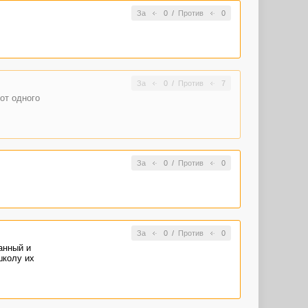
За
0
/
Против
0
За
0
/
Против
7
от одного
За
0
/
Против
0
За
0
/
Против
0
анный и
школу их