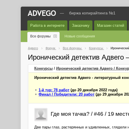
—
биржа копирайтинга №1
Работа в интернете
Заказчику
Магазин статей
Все форумы
Новые сообщения
Адвего
Форум
Все форумы
Конкурсы
Иронический
Иронический детектив Адвего
Конкурсы
/
Иронический детектив Адвего / Конку
Иронический детектив Адвего - литературный кон
1-й тур: 78 работ
(до 20 декабря 2022 года)
Финал / Победители: 20 работ
(до 29 декабря 20
Где моя тачка? / #46 / 19 мест
Две пары глаз, растерянных и удивленных, глядели н