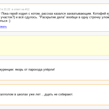
2 в 21:22
в ответ на #12
! Пока герой ходил с котом, рассказ казался захватывающим. Котофей к
 участок?) и всё сдулось. "Раскрытие дела" вообще в одну строчку улож
ться :)
овать
куренции: якорь от парохода упёрли!
аллолом в школах уже лет ...дцать не собирают.