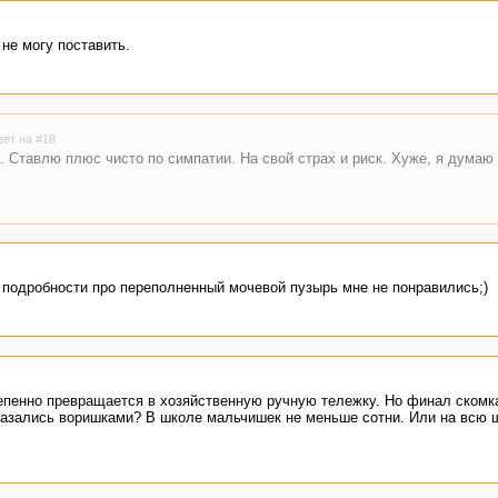
не могу поставить.
вет на #18
. Ставлю плюс чисто по симпатии. На свой страх и риск. Хуже, я думаю 
 подробности про переполненный мочевой пузырь мне не понравились;)
тепенно превращается в хозяйственную ручную тележку. Но финал скомк
казались воришками? В школе мальчишек не меньше сотни. Или на всю 