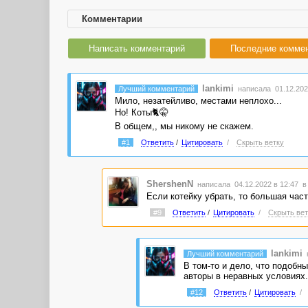
Комментарии
Написать комментарий
Последние комме
lankimi
Лучший комментарий
написала 01.12.202
Мило, незатейливо, местами неплохо...
Но! Коты🐈🤫
В общем,, мы никому не скажем.
#1
Ответить
/
Цитировать
/
Скрыть ветку
ShershenN
написала 04.12.2022 в 12:47
в
Если котейку убрать, то большая част
#9
Ответить
/
Цитировать
/
Скрыть вет
lankimi
Лучший комментарий
В том-то и дело, что подобны
авторы в неравных условиях.
#12
Ответить
/
Цитировать
/