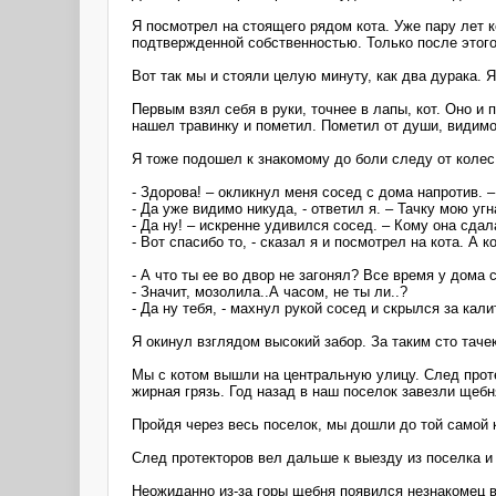
Я посмотрел на стоящего рядом кота. Уже пару лет 
подтвержденной собственностью. Только после этого
Вот так мы и стояли целую минуту, как два дурака.
Первым взял себя в руки, точнее в лапы, кот. Оно 
нашел травинку и пометил. Пометил от души, видимо 
Я тоже подошел к знакомому до боли следу от колес.
- Здорова! – окликнул меня сосед с дома напротив. 
- Да уже видимо никуда, - ответил я. – Тачку мою угн
- Да ну! – искренне удивился сосед. – Кому она сдал
- Вот спасибо то, - сказал я и посмотрел на кота. А
- А что ты ее во двор не загонял? Все время у дома 
- Значит, мозолила..А часом, не ты ли..?
- Да ну тебя, - махнул рукой сосед и скрылся за кали
Я окинул взглядом высокий забор. За таким сто таче
Мы с котом вышли на центральную улицу. След проте
жирная грязь. Год назад в наш поселок завезли щебн
Пройдя через весь поселок, мы дошли до той самой 
След протекторов вел дальше к выезду из поселка и 
Неожиданно из-за горы щебня появился незнакомец в