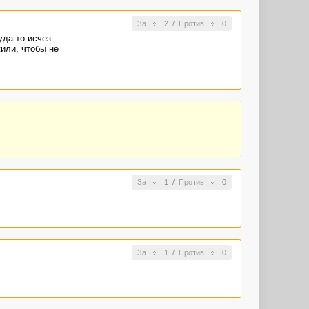
За
2
/
Против
0
уда-то исчез
или, чтобы не
За
1
/
Против
0
За
1
/
Против
0