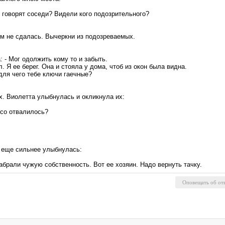
 говорят соседи? Видели кого подозрительного?
ом не сдалась. Вычеркни из подозреваемых.
: - Мог одолжить кому то и забыть.
л. Я ее берег. Она и стояла у дома, чтоб из окон была видна.
 для чего тебе ключи гаечные?
. Виолетта улыбнулась и окликнула их:
есо отвалилось?
а еще сильнее улыбнулась:
абрали чужую собственность. Вот ее хозяин. Надо вернуть тачку.