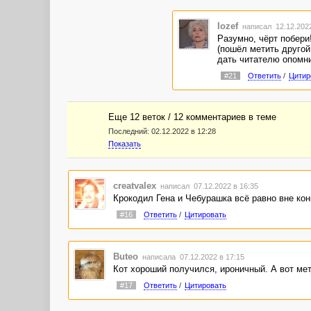
Iozef
написал 12.12.202
Разумно, чёрт побери
(пошёл метить другой
дать читателю опомни
#21
Ответить
/
Цитир
Еще 12 веток / 12 комментариев в темe
Последний:
02.12.2022 в 12:28
Показать
creatvalex
написал 07.12.2022 в 16:35
Крокодил Гена и Чебурашка всё равно вне кон
#16
Ответить
/
Цитировать
Buteo
написала 07.12.2022 в 17:15
Кот хороший получился, ироничный. А вот мет
#17
Ответить
/
Цитировать