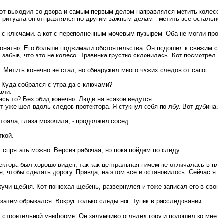
кот выходил со двора и самым первым делом направлялся метить колесо
 ритуала он отправлялся по другим важным делам - метить все остальн
 Я с ключами, а кот с переполненным мочевым пузырем. Оба не могли пр
и понятно. Его больше поджимали обстоятельства. Он подошел к свежим 
забыв, что это не колесо. Травинка грустно склонилась. Кот посмотрел н
 Метить конечно не стал, но обнаружил много чужих следов от сапог.
– Куда собрался с утра да с ключами?
али.
ась то? Без обид конечно. Люди на всякое ведутся.
 кот уже шел вдоль следов протектора. Я стукнул себя по лбу. Вот дубина
стояла, глаза мозолила, - продолжил сосед.
ткой.
к спрятать можно. Версия рабочая, но пока пойдем по следу.
ктора был хорошо виден, так как центральная ничем не отличалась в п
я, чтобы сделать дорогу. Правда, на этом все и остановилось. Сейчас я
кучи щебня. Кот понюхал щебень, развернулся и тоже записал его в сво
затем обрывался. Вокруг только следы ног. Тупик в расследовании.
 строительной униформе. Он задумчиво оглядел гору и подошел ко мне