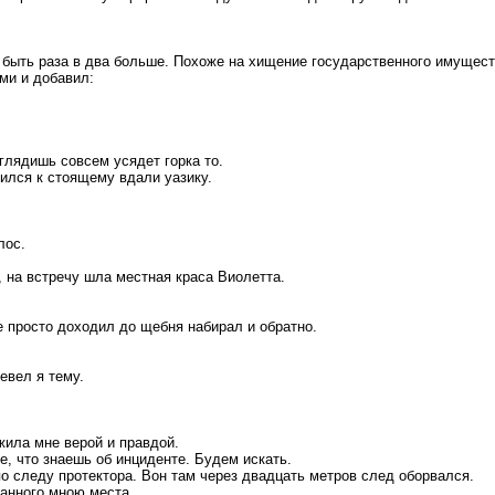
 быть раза в два больше. Похоже на хищение государственного имущест
ами и добавил:
 глядишь совсем усядет горка то.
авился к стоящему вдали уазику.
лос.
 на встречу шла местная краса Виолетта.
е просто доходил до щебня набирал и обратно.
ревел я тему.
ужила мне верой и правдой.
е, что знаешь об инциденте. Будем искать.
 по следу протектора. Вон там через двадцать метров след оборвался.
занного мною места.