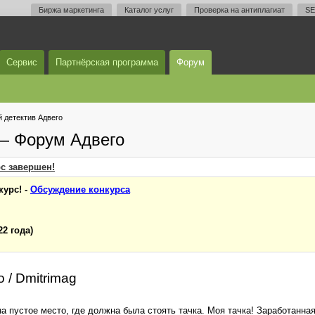
Биржа маркетинга
Каталог услуг
Проверка на антиплагиат
SE
Сервис
Партнёрская программа
Форум
 детектив Адвего
 — Форум Адвего
рс завершен!
курс! -
Обсуждение конкурса
22 года)
о / Dmitrimag
а пустое место, где должна была стоять тачка. Моя тачка! Заработанная