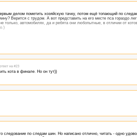
первым делом пометить хозяйскую тачку, потом ещё топающий по следа
ину? Верится с трудом. А вот представить на его месте пса гораздо лег
не только, автомобилях, да и ребята они любопытные, в отличии от кото
о.)
ответ на #23
ть кота в финале. Но он тут))
о следование по следам шин. Но написано отлично, читать - одно удово