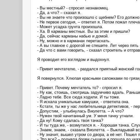
- Вы местный? - спросил незнакомец.
- Да, а что? – сказал я.
- Вы не знаете что произошло с щебнем? Его должно
- Не первое сегодня, – ответил я. Потом пожал плеч
- Может усадка грунта произошла.
- Ха. В карманы местных. Вы за этим и пришли?
- Да, сейчас карманы набью и домой.
- Ну, можно и в карманах перетаскать.
- А вы главное с дорогой не спешите. Лет через пять
- Да что с вами говорить, - сказал строитель и отпр
Я проводил его взглядом и выдохнул.
- Привет мечтателю, - раздался приятный женский го
Я повернулся. Хлюпая красными сапожками по грязи,
- Привет. Почему мечтатель то? - спросил я.
- Ну как, стоишь, смотришь задумчиво вдаль. Раньш
- Ладно тебе. Все сюда ходили. И ты тоже.
- Я искала уникальные камушки, - ответила она.
- Кстати, ты же у нас любительница детективов, - пе
- Допустим, - улыбнулась Виолетта. – А что?
- Нужен твой начитанный ум. У меня тачку угнали.
- Да ну! Кому сдалась твоя тачка?
- И ты туда же, - возмутился я. - Хорошая тачка. Сл
- Знаем, знаем, - сказала Виолетта. – Выкладывай вс
- Ну значит, вышел утром со двора, а её нет. Пошел
- Это все? – подняла брови сыщица и прошла до ука