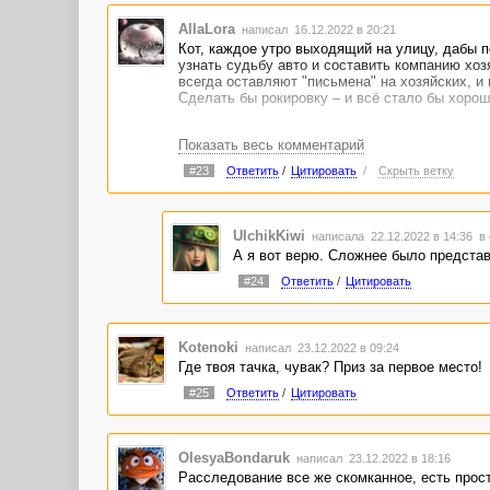
AllaLora
написал 16.12.2022 в 20:21
Кот, каждое утро выходящий на улицу, дабы 
узнать судьбу авто и составить компанию хозя
всегда оставляют "письмена" на хозяйских, и 
Сделать бы рокировку – и всё стало бы хорош
Показать весь комментарий
#23
Ответить
/
Цитировать
/
Скрыть ветку
UlchikKiwi
написала 22.12.2022 в 14:36
в 
А я вот верю. Сложнее было представи
#24
Ответить
/
Цитировать
Kotenoki
написал 23.12.2022 в 09:24
Где твоя тачка, чувак? Приз за первое место!
#25
Ответить
/
Цитировать
OlesyaBondaruk
написал 23.12.2022 в 18:16
Расследование все же скомканное, есть прост