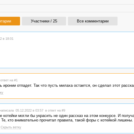
нтарии
Участники / 25
Все комментарии
2 в 18:01
 ответ на #1
ь иронии отпадет. Так что пусть милаха остается, он сделал этот расска
ку
написала 05.12.2022 в 03:57
в ответ на #9
е котейки могли бы украсить не один рассказ на этом конкурсе. И получа
 Те, кто внимательно прочитал правила, такой форы с котейкой лишены.
Скрыть ветку