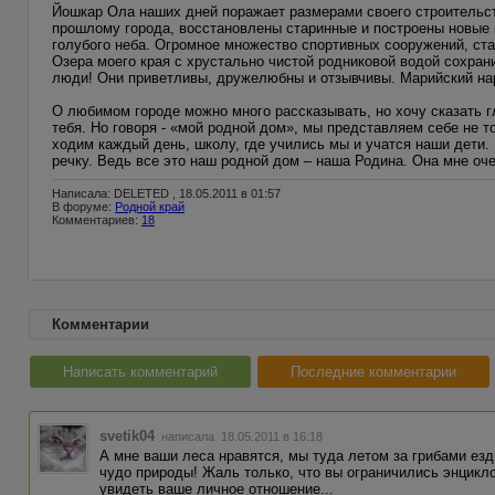
Йошкар Ола наших дней поражает размерами своего строительс
прошлому города, восстановлены старинные и построены новые 
голубого неба. Огромное множество спортивных сооружений, ст
Озера моего края с хрустально чистой родниковой водой сохран
люди! Они приветливы, дружелюбны и отзывчивы. Марийский нар
О любимом городе можно много рассказывать, но хочу сказать г
тебя. Но говоря - «мой родной дом», мы представляем себе не 
ходим каждый день, школу, где учились мы и учатся наши дети
речку. Ведь все это наш родной дом – наша Родина. Она мне очен
Написала: DELETED , 18.05.2011 в 01:57
В форуме:
Родной край
Комментариев:
18
Комментарии
Написать комментарий
Последние комментарии
svetik04
написала 18.05.2011 в 16:18
А мне ваши леса нравятся, мы туда летом за грибами езд
чудо природы! Жаль только, что вы ограничились энцикл
увидеть ваше личное отношение...