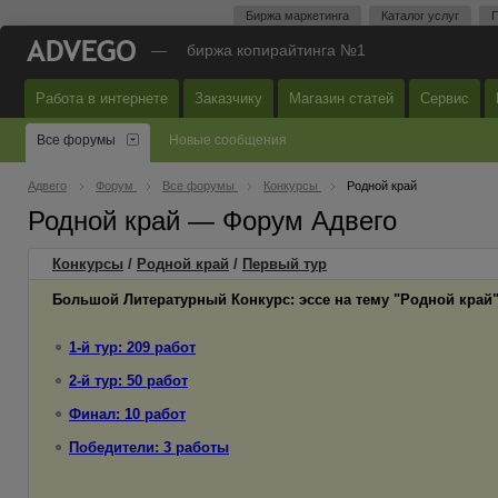
Биржа маркетинга
Каталог услуг
П
—
биржа копирайтинга №1
Работа в интернете
Заказчику
Магазин статей
Сервис
Все форумы
Новые сообщения
Адвего
Форум
Все форумы
Конкурсы
Родной край
Родной край — Форум Адвего
Конкурсы
/
Родной край
/
Первый
тур
Большой Литературный Конкурс: эссе на тему "Родной край
1-й тур: 209 работ
2-й тур: 50 работ
Финал: 10 работ
Победители: 3 работы