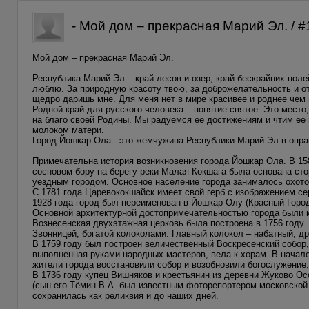
- Мой дом – прекрасная Марий Эл. / 
Мой дом – прекрасная Марий Эл.
Республика Марий Эл – край лесов и озер, край бескрайних поле
люблю. За природную красоту твою, за доброжелательность и от
щедро даришь мне. Для меня нет в мире красивее и роднее чем
Родной край для русского человека – понятие святое. Это мест
на благо своей Родины. Мы радуемся ее достижениям и чтим ее 
молоком матери.
Город Йошкар Ола - это жемчужина Республики Марий Эл в оправ
Примечательна история возникновения города Йошкар Ола. В 158
сосновом бору на берегу реки Малая Кокшага была основана ст
уездным городом. Основное население города занималось охот
С 1781 года Царевококшайск имеет свой герб с изображением се
1928 года город был переименован в Йошкар-Олу (Красный Город
Основной архитектурной достопримечательностью города были 
Вознесенская двухэтажная церковь была построена в 1756 году.
Звонницей, богатой колоколами. Главный колокол – набатный, др
В 1759 году был построен величественный Воскресенский собор,
выполненная руками народных мастеров, вела к хорам. В начале
жители города восстановили собор и возобновили богослужение.
В 1736 году купец Вишняков и крестьянин из деревни Жуково Ос
(сын его Тёмин В.А. был известным фоторепортером московской 
сохранилась как реликвия и до наших дней.