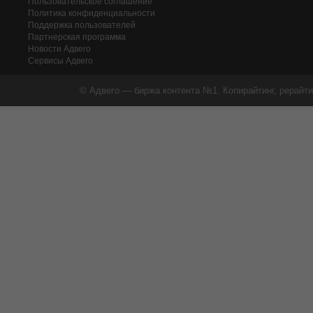
Пользовательское соглашение
Политика конфиденциальности
Поддержка пользователей
Партнерская программа
Новости Адвего
Сервисы Адвего
© Адвего — биржа контента №1. Копирайтинг, рерайти