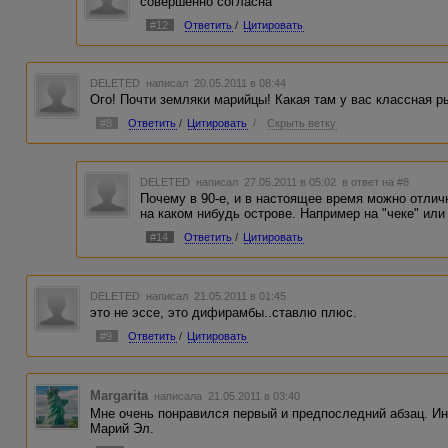
совершенно согласна
#12
Ответить
/
Цитировать
DELETED
написал 20.05.2011 в 08:44
Ого! Почти земляки марийцы! Какая там у вас классная р
#8
Ответить
/
Цитировать
/
Скрыть ветку
DELETED
написал 27.05.2011 в 05:02
в ответ на #8
Почему в 90-е, и в настоящее время можно отлич
на каком нибудь острове. Например на "чеке" или
#14
Ответить
/
Цитировать
DELETED
написал 21.05.2011 в 01:45
это не эссе, это дифирамбы..ставлю плюс.
#9
Ответить
/
Цитировать
Margarita
написала 21.05.2011 в 03:40
Мне очень понравился первый и предпоследний абзац. И
Марий Эл.