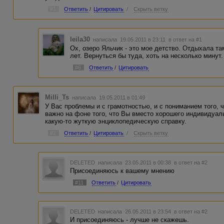
#1
Ответить
/
Цитировать
/
Скрыть ветку
leila30
написала 19.05.2011 в 23:11
в ответ на #1
Ох, озеро Яльчик - это мое детство. Отдыхала та
лет. Вернуться бы туда, хоть на несколько минут.
#6
Ответить
/
Цитировать
Milli_Ts
написала 19.05.2011 в 01:49
У Вас проблемы и с грамотностью, и с пониманием того, ч
важно на фоне того, что Вы вместо хорошего индивидуал
какую-то жуткую энциклопедическую справку.
#2
Ответить
/
Цитировать
/
Скрыть ветку
DELETED
написала 23.05.2011 в 00:38
в ответ на #2
Присоединяюсь к вашему мнению
#11
Ответить
/
Цитировать
DELETED
написала 26.05.2011 в 23:54
в ответ на #2
И присоединяюсь - лучше не скажешь.