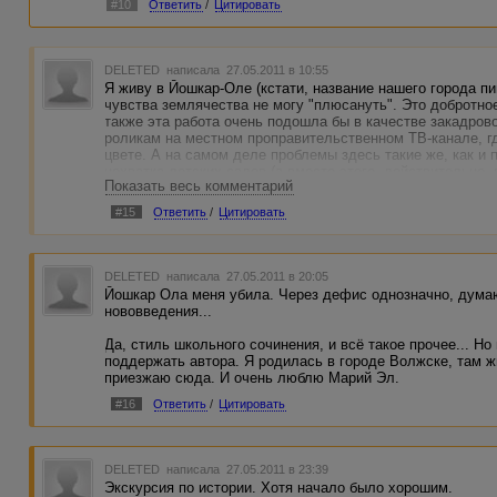
#10
Ответить
/
Цитировать
DELETED
написала 27.05.2011 в 10:55
Я живу в Йошкар-Оле (кстати, название нашего города пи
чувства землячества не могу "плюсануть". Это добротное
также эта работа очень подошла бы в качестве закадров
роликам на местном проправительственном ТВ-канале, г
цвете. А на самом деле проблемы здесь такие же, как и 
нехватка детских садов (а вместо этого, действительно,
Показать весь комментарий
другие чудеса архитектуры типа "триумфальных ворот"),
и т.п. Да, природа у нас чудная, но с таким свинским отн
#15
Ответить
/
Цитировать
ничего не останется...
Но здесь могила мамы... здесь родилась я, и родились мо
Сосновой роще, загаженной пластиком и полиэтиленом... 
меня будет неизменно тянуть из любого уголка мира, так
DELETED
написала 27.05.2011 в 20:05
В общем, для описания нашей с автором родины я выбрал
Йошкар Ола меня убила. Через дефис однозначно, думаю
и не красавица..", и несколько таких работ уже "плюсану
нововведения...
и цепляют до слёз...
Да, стиль школьного сочинения, и всё такое прочее... Н
поддержать автора. Я родилась в городе Волжске, там ж
приезжаю сюда. И очень люблю Марий Эл.
#16
Ответить
/
Цитировать
DELETED
написала 27.05.2011 в 23:39
Экскурсия по истории. Хотя начало было хорошим.