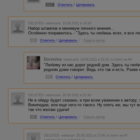
#13
Ответить
/
Цитировать
DELETED
написала 19.05.2011 в 19:20
Набор штампов и минимум личного мнения...
Особенно понравилось - "Здесь ты любишь всех, и все люб
#4
Ответить
/
Цитировать
/
Скрыть ветку
Doronina
написала 19.05.2011 в 22:15
в ответ на #4
"Любому из нас дорог родной дом. Здесь ты любиш
родном доме говорит. Ведь это так и есть. Разве н
#5
Ответить
/
Цитировать
DELETED
написала 20.05.2011 в 01:40
Не в обиду будет сказано, и при всем уважении к автору,
Википедии, или еще чего-то такого. Ну опять же, мы тут
так что желаю удачи!
#7
Ответить
/
Цитировать
/
Скрыть ветку
DELETED
написал 25.05.2011 в 17:08
в ответ на #7