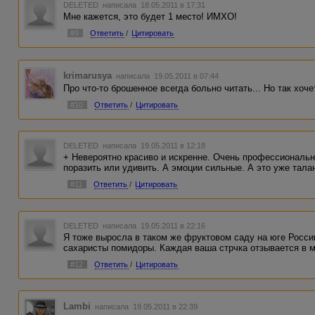
DELETED
написала 18.05.2011 в 17:31
Мне кажется, это будет 1 место! ИМХО!
#9
Ответить
/
Цитировать
krimarusya
написала 19.05.2011 в 07:44
Про что-то брошенное всегда больно читать... Но так хоче
#10
Ответить
/
Цитировать
DELETED
написала 19.05.2011 в 12:18
+ Невероятно красиво и искренне. Очень профессиональн
поразить или удивить. А эмоции сильные. А это уже талан
#11
Ответить
/
Цитировать
DELETED
написала 19.05.2011 в 22:16
Я тоже выросла в таком же фруктовом саду на юге Росси
сахаристы помидоры. Каждая ваша стрчка отзывается в м
#12
Ответить
/
Цитировать
Lambi
написала 19.05.2011 в 22:39