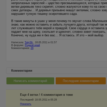
непролазных зарослей – царство пресмыкающихся, которых прив
ветви деревьев тихо скрипят, словно жалуются кому-то на свою 
смех детворы… И деревья призывно машут ветвями, словно зовут
нарушает гулкую тишину осиротевшего сада.
В такие минуты в ушах у меня почему-то звучат слова Маленького
знаю, как можно оставить и забыть лучшего друга, который так 
лет служившего тебе верой и правдой. Свое сердце я оставила 
падает мне на щеку, скользит и щекочет, словно зовет поиграть
Конечно, ну куда же я без вас… Я остаюсь. И это – мой выбор.
Написала:
TatySh
, 18.05.2011 в 01:57
В форуме:
Родной край
Комментариев:
29
Комментарии
Написать комментарий
Последние комментарии
Еще 4 ветки / 4 комментария в темe
Последний:
18.05.2011 в 05:28
Показать