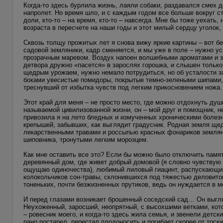
Когда-то здесь бурлила жизнь, лаяли собаки, раздавался смех 
напролет. Но время шло, и с каждым годом все больше вокруг с
доли, кто-то – на время, кто-то – навсегда. Мне бы тоже уехать,
возраста в пересчете на наши годы и этот милый сердцу уголок
Сквозь толщу прожитых лет я снова вижу яркие картины – вот 
садовой земляники, кадр сменяется, и мы уже в поле – нужно ус
прозрачным маревом. Воздух напоен волшебными ароматами и з
детвора дружно «пасется» в зарослях горошка, и слышен только
щедрым урожаем, нужно немало потрудиться, но об усталости з
боками увесистые помидоры, покрытые темно-зелеными шипами, 
треснувший от избытка чувств под легким прикосновением ножа.
Этот край для меня – не просто место, где можно отдохнуть ду
называемой цивилизованной жизни, он – мой друг и помощник, 
привозила я на лето бледных и измученных хроническими болез
крепышей, забывших, как выглядит градусник. Родная земля щ
лекарственными травами и россыпью красных фонариков земляни
шиповника, тронутыми легким морозцем.
Как мне оставить все это? Если бы можно было отключить памят
деревянный дом, где живет добрый домовой (я словно чувствую е
ощущаю одиночества), любимый лиловый гиацинт, распускающийс
колокольчиков сон-травы, склонившихся под тяжестью деловитог
тоненьких, почти безжизненных прутиков, ведь он нуждается в 
И перед глазами возникает брошенный соседский сад… Он выгля
Неухоженный, заросший, неопрятный, с высохшими ветками, кот
– ровесник моего, и когда-то здесь жила семья, и звенели детс
рано постарел, перестал плодоносить и погибает скорее от тоски