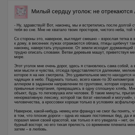
Милый сердцу уголок: не отрекаются 
- Ну, здравствуй! Вот, наконец, мы и встретились после долгой 
тебя во сне. Мне не хватало твоих просторов, чистого неба, той
Со стороны это, наверное, выглядит смешно – взрослая тетка в 
к дому, в весенних лужах отражаются облака, птицы щебечут так
наконец, наверстать упущенное. От земли исходит дурманящий 
трудно описать словами. Ветви деревьев машут, приветствуя м
море.
Этот уголок мне очень дорог, здесь я становлюсь сама собой, а
мои мысли и чувства, отсюда представляются далекими, мелким
которое я на них смотрела. Это удивительное место находится н
чадящих в небо. Подумать только, всего каких-то 30 километро
аллюром в заданном направлении по грунтовке, которая хороша 
привычные очертания, превращаясь в одну сплошную хлябь. Мне 
объект, будь то легковушка или человек. В такие минуты, прыга
ненормативную лексику, которой так богат «великий и могучий»
человечества, а кроссовки хороши только в условиях асфальти
Наверное, какой-нибудь немец или француз не смог бы понять, ч
в том, что плохие дороги – одна из наших постоянных бед, да и 
поразил меня своей красотой, как только я его увидела – нет, 
бурный восторг, но его тихая прелесть со временем пленила мен
затем – в любовь.