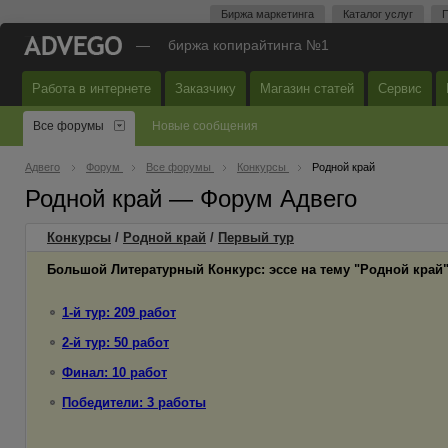
Биржа маркетинга
Каталог услуг
П
—
биржа копирайтинга №1
Работа в интернете
Заказчику
Магазин статей
Сервис
Все форумы
Новые сообщения
Адвего
Форум
Все форумы
Конкурсы
Родной край
Родной край — Форум Адвего
Конкурсы
/
Родной край
/
Первый
тур
Большой Литературный Конкурс: эссе на тему "Родной край
1-й тур: 209 работ
2-й тур: 50 работ
Финал: 10 работ
Победители: 3 работы