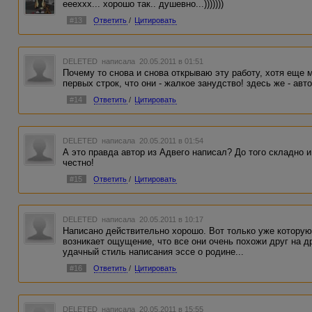
еееххх... хорошо так.. душевно...)))))))
#13
Ответить
/
Цитировать
DELETED
написала 20.05.2011 в 01:51
Почему то снова и снова открываю эту работу, хотя еще 
первых строк, что они - жалкое занудство! здесь же - авт
#14
Ответить
/
Цитировать
DELETED
написала 20.05.2011 в 01:54
А это правда автор из Адвего написал? До того складно 
честно!
#15
Ответить
/
Цитировать
DELETED
написала 20.05.2011 в 10:17
Написано действительно хорошо. Вот только уже которую 
возникает ощущение, что все они очень похожи друг на 
удачный стиль написания эссе о родине...
#16
Ответить
/
Цитировать
DELETED
написала 20.05.2011 в 15:55