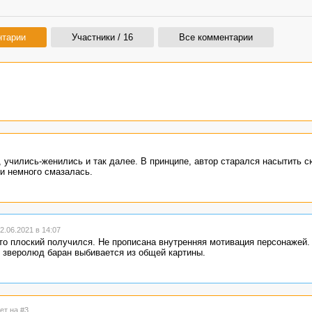
нтарии
Участники / 16
Все комментарии
, учились-женились и так далее. В принципе, автор старался насытить 
и немного смазалась.
.06.2021 в 14:07
то плоский получился. Не прописана внутренняя мотивация персонажей.
й зверолюд баран выбивается из общей картины.
ет на #3