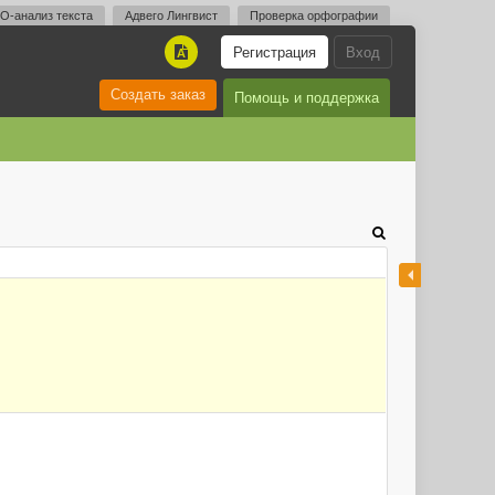
O-анализ текста
Адвего Лингвист
Проверка орфографии
Регистрация
Вход
A
Создать заказ
Помощь и поддержка