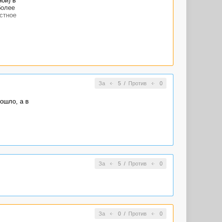
ой) в
более
стное
За
5
/
Против
0
ошло, а в
За
5
/
Против
0
За
0
/
Против
0