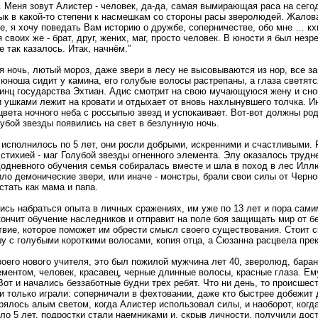
. Меня зовут Алистер - человек, да-да, самая вымирающая раса на сего
 в какой-то степени к насмешкам со стороны расы зверолюдей. Жаловат
е, я хочу поведать Вам историю о дружбе, соперничестве, обо мне … кх
 своих же - брат, друг, жених, маг, просто человек. В юности я был не
е так казалось. Итак, начнём.”
я ночь, лютый мороз, даже звери в лесу не высовываются из нор, все за
 юноша сидит у камина, его голубые волосы растрепаны, а глаза светя
ринц государства Эхтиан. Адис смотрит на свою мучающуюся жену и сно
ушками лежит на кровати и отдыхает от вновь нахлынувшего толчка. Ин
цвета ночного неба с россыпью звезд и успокаивает. Вот-вот должны ро
убой звезды появились на свет в безлунную ночь.
исполнилось по 5 лет, они росли добрыми, искренними и счастливыми. 
стихией - маг Голубой звезды огненного элемента. Элу оказалось труднее
додневного обучения семья собиралась вместе и шла в поход в лес Иллю
ло демонические звери, или иначе - монстры, брали свои силы от Черно
тать как мама и папа.
ись набраться опыта в личных сражениях, им уже по 13 лет и пора сами
акончит обучение наследников и отправит на поле боя защищать мир от 
твие, которое поможет им обрести смысл своего существования. Стоит с
у с голубыми короткими волосами, копия отца, а Сюзанна расцвела пре
оего нового учителя, это был пожилой мужчина лет 40, зверолюд, баран.
нтом, человек, красавец, черные длинные волосы, красные глаза. Ему 
 Вот и начались беззаботные будни трех ребят. Что ни день, то происшес
и только играли: соперничали в фехтовании, даже кто быстрее добежит д
рялось алым светом, когда Алистер использовал силы, и наоборот, когд
о 5 лет, подростки стали наемниками и, скрыв личности, получили дост