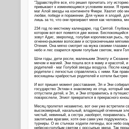
“Здравствуйте все, кто решил прочитать эту историю
привыкают к изменяющимся условиям жизни. Я привык
маг Алой звезды на континенте Фиери. Хватит обо мн
любви, победе и поражении. Для чужих я злодей, для
лишь за то, что они презирают меня как человека, мн
234 год по местному календарю, год Святой. Глубока
котором вот-вот появятся две жизни. Беспокоящийся
зовут Адис, зверолюд, голубая королевская рысь, п
огненно-рыжими волосами и остроконечными мягкими 
Отения. Она мягко смотрит на мужа своими глазами 
небо и лес озарился ярким голубым светом, маги Гол
Шли годы, дети росли, маленьким Элиоту и Сюзанне 
мечом и магией. Эни пошла вся в маму и красотой, и 
родителей - маг Голубой звезды воздуха. После каж
родители с легкостью справлялись с ними. Как прави
восхищены храбростью родителей и хотели быстрее с
И вот пришел момент расставания, Эл и Эни собирал
государство Эхтиан к знакомому их отца, который з
отпустили детей, и Эл, и Эни отправились в путешес
повзрослели, Элиот превратился в прекрасного юнош
Месяц пролетел незаметно, вот они уже встретили св
высокомерный, нахальный, владеющий огненным элеме
чистый, невинный, а сестра ,наоборот, понравилась.
заклятыми врагами, хотя они сами уже подружились 
турниры. О их стычках ходили легенды, все небо оза
небесно-голубым светом с россыпью звезд. Так прошл