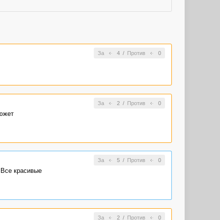
За
4
/
Против
0
За
2
/
Против
0
сюжет
За
5
/
Против
0
 Все красивые
За
2
/
Против
0