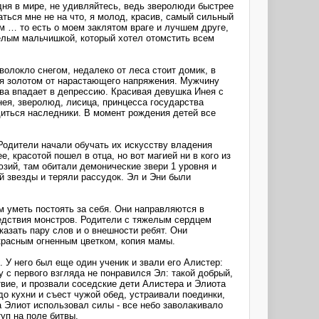
дня в мире, не удивляйтесь, ведь зверолюди быстрее
ься мне не на что, я молод, красив, самый сильный
м … то есть о моем заклятом враге и лучшем друге,
зрелым мальчишкой, который хотел отомстить всем
волокло снегом, недалеко от леса стоит домик, в
тся золотом от нарастающего напряжения. Мужчину
ва впадает в депрессию. Красивая девушка Инея с
ея, зверолюд, лисица, принцесса государства
диться наследники. В момент рождения детей все
Родители начали обучать их искусству владения
, красотой пошел в отца, но вот магией ни в кого из
зий, там обитали демонические звери 1 уровня и
й звезды и теряли рассудок. Эл и Эни были
м уметь постоять за себя. Они направляются в
бедствия монстров. Родители с тяжелым сердцем
казать пару слов и о внешности ребят. Они
красным огненным цветком, копия мамы.
 У него был еще один ученик и звали его Алистер:
с первого взгляда не понравился Эл: такой добрый,
твие, и прозвали соседские дети Алистера и Элиота
о кухни и съест чужой обед, устраивали поединки,
а Элиот использовал силы - все небо заволакивало
уп на поле битвы.