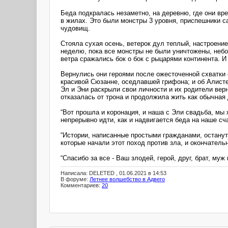
Беда подкралась незаметно, на деревню, где они вр
в жилах. Это были монстры 3 уровня, приспешники с
чудовищ.
Стояла сухая осень, ветерок дул теплый, настроение
неделю, пока все монстры не были уничтожены, небо
ветра сражались бок о бок с рыцарями континента. И
Вернулись они героями после ожесточенной схватки
красивой Сюзанне, оседлавшей грифона; и об Алист
Эл и Эни раскрыли свои личности и их родители вер
отказалась от трона и продолжила жить как обычная
“Вот прошла и коронация, и наша с Эли свадьба, мы
непрерывно идти, как и надвигается беда на наше сч
“Истории, написанные простыми гражданами, останут
которые начали этот поход против зла, и окончательн
“Спасибо за все - Ваш злодей, герой, друг, брат, муж 
Написала: DELETED , 01.06.2021 в 14:53
В форуме:
Летнее волшебство в Адвего
Комментариев:
20