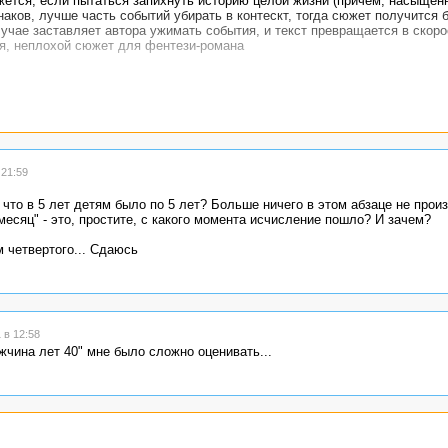
жется, если пытаться запихнуть историю целой жизни (причем, насыщенн
наков, лучше часть событий убирать в контескт, тогда сюжет получится 
учае заставляет автора ужимать события, и текст превращается в скоро
я, неплохой сюжет для фентези-романа
21:59
что в 5 лет детям было по 5 лет? Больше ничего в этом абзаце не произ
есяц" - это, простите, с какого момента исчисление пошло? И зачем?
м четвертого... Сдаюсь
 в 12:58
жчина лет 40" мне было сложно оценивать...