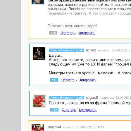
Какие яркие разноцветные образы) Как мне ка
раззсказ, жескто ограниченный количеством з
объемным. Линейное повествование в этом сл
перечисление фактов. А так фантазия хороша
Показать весь комментарий
#10
Ответить
/
Цитировать
mpnz
Лучший комментарий
написал 12.06.2021 в 
Да уш..
Автор, вот скажите, нафига мне информация, 
следующем им уже по 13. И далее: "прошел м
Монстры третьего уровня.. мамочки... А пото
#11
Ответить
/
Цитировать
olgas8
Лучший комментарий
написала 13.06.2021
Простите, автор, но из-за фразы "пожилой му
#12
Ответить
/
Цитировать
nygmat
написал 18.06.2021 в 16:49