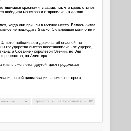
ветящимися красными глазами, так что кровь стынет
тер победили монстров и отправились в логово
лся, когда они пришли в нужное место. Велась битва
лавное не подходить близко. Сильнейшие маги огня и
Элиоте, победившем дракона; об опасной, но
ны государства быстро восстановились от ущерба,
тиана, а Сюзанне - королевой Отении, но Эни
королевства, за Алистера.
на жизнь сменяется другой, цикл продолжает
ивания нашей цивилизации вспомнят о героях,
Нравится
3
/
Не нравится
62