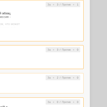
За
3
/
Против
1
й абзац.
ессия -
ум, что может
ессию, вот
За
3
/
Против
0
За
2
/
Против
0
За
0
/
Против
0