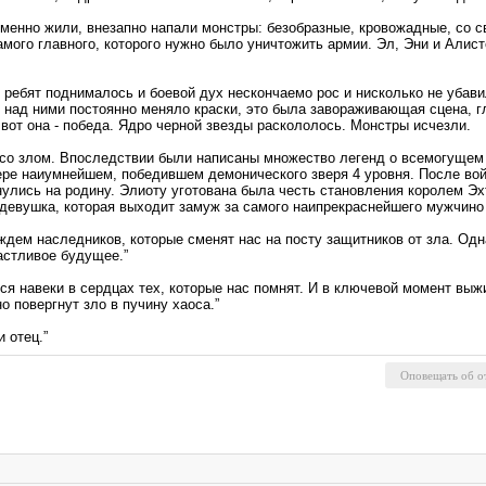
еменно жили, внезапно напали монстры: безобразные, кровожадные, со с
амого главного, которого нужно было уничтожить армии. Эл, Эни и Алис
 ребят поднималось и боевой дух нескончаемо рос и нисколько не убави
 над ними постоянно меняло краски, это была завораживающая сцена, г
 вот она - победа. Ядро черной звезды раскололось. Монстры исчезли.
 со злом. Впоследствии были написаны множество легенд о всемогущем 
ере наиумнейшем, победившем демонического зверя 4 уровня. После вой
нулись на родину. Элиоту уготована была честь становления королем Эх
 девушка, которая выходит замуж за самого наипрекраснейшего мужчино 
 ждем наследников, которые сменят нас на посту защитников от зла. Од
астливое будущее.”
ся навеки в сердцах тех, которые нас помнят. И в ключевой момент выж
о повергнут зло в пучину хаоса.”
и отец.”