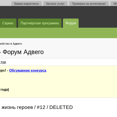
Биржа маркетинга
Каталог услуг
Проверка на антиплагиат
SE
Сервис
Партнёрская программа
Форум
ебство в Адвего
— Форум Адвего
тур
рс! -
Обсуждение конкурса
 года)
 жизнь героев / #12 / DELETED