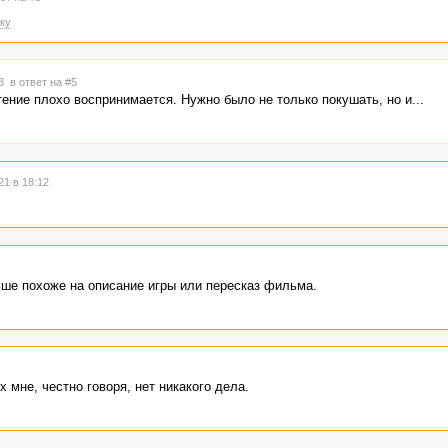
ку
13
в ответ на #5
ение плохо воспринимается. Нужно было не только покушать, но и...
1 в 18:12
ше похоже на описание игры или пересказ фильма.
 мне, честно говоря, нет никакого дела.