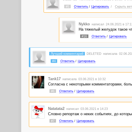
#5
Ответить
/
Цитировать
/
Скрыть вет
Nykko
написал 24.06.2021 в 17:
На тяжелый желудок такое чт
#16
Ответить
/
Цитировать
Лучший комментарий
DELETED
написала 02.06.202
#4
Ответить
/
Цитировать
Tank17
написала 03.06.2021 в 10:32
Согласна с некоторыми комментаторами, боль
#6
Ответить
/
Цитировать
Natatata2
написал 03.06.2021 в 14:23
Словно репортаж о неких событиях, до которых
#7
Ответить
/
Цитировать