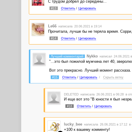
С трудом добрел до середины...
#13
Ответить
/
Цитировать
Le66
написала 20.06.2021 в 19:14
Прочитала, лучше бы не теряла время. Сорри, 
#14
Ответить
/
Цитировать
Nykko
Лучший комментарий
написал 24.06.2021 в
"...это был пожилой мужчина лет 40, зверолю
Вот это прекрасно. Лучший момент рассказа. 
#15
Ответить
/
Цитировать
/
Скрыть ветку
DELETED
написала 26.06.2021 в 06:28
в от
И еще вот это "В юности я был незр
#18
Ответить
/
Цитировать
lucky_bee
написала 26.06.2021 в 17:12
в 
+100 к вашему комменту!