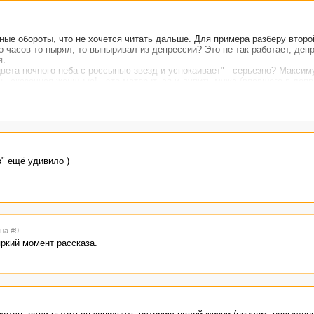
ные обороты, что не хочется читать дальше. Для примера разберу второ
о часов то нырял, то выныривал из депрессии? Это не так работает, депр
я.
вета ночного неба с россыпью звезд и успокаивает" - серьезно? Максим
ь сказочная женщина! - это материться и лупить мужа (впавшего в депр
" ещё удивило )
 на #9
ркий момент рассказа.