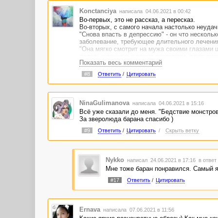
Konctanciya
написала 04.06.2021 в 00:42
Во-первых, это не рассказ, а пересказ.
Во-вторых, с самого начала настолько неудач
"Снова впасть в депрессию" - он что нескольк
заболевание, требующее длительного лечени
"Она мягко смотрит на мужа своими глазами ц
делать женщина в таком состоянии, даже очен
Показать весь комментарий
бедняга), чтобы не лез под руку.
#8
Ответить
/
Цитировать
NinaGulimanova
написала 04.06.2021 в 15:16
Всё уже сказали до меня. "Бедствие монстров
За зверолюда барана спасибо )
#9
Ответить
/
Цитировать
/
Скрыть ветку
Nykko
написал 24.06.2021 в 17:16
в ответ
Мне тоже баран понравился. Самый я
#17
Ответить
/
Цитировать
Ernava
написала 07.06.2021 в 11:56