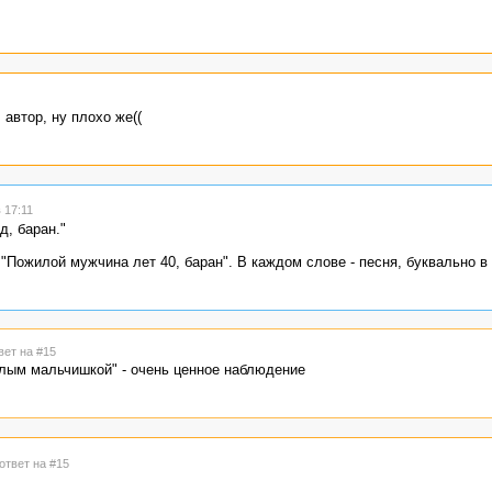
автор, ну плохо же((
 17:11
д, баран."
"Пожилой мужчина лет 40, баран". В каждом слове - песня, буквально в
вет на #15
елым мальчишкой" - очень ценное наблюдение
ответ на #15