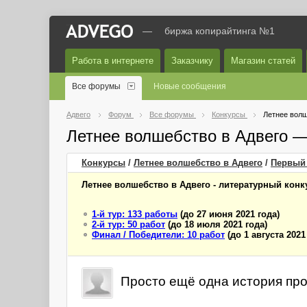
—
биржа копирайтинга №1
Работа в интернете
Заказчику
Магазин статей
Все форумы
Новые сообщения
Адвего
Форум
Все форумы
Конкурсы
Летнее волш
Летнее волшебство в Адвего 
Конкурсы
/
Летнее волшебство в Адвего
/
Первый
Летнее волшебство в Адвего - литературный конку
1-й тур: 133 работы
(до 27 июня 2021 года)
2-й тур: 50 работ
(до 18 июля 2021 года)
Финал / Победители: 10 работ
(до 1 августа 2021
Просто ещё одна история про