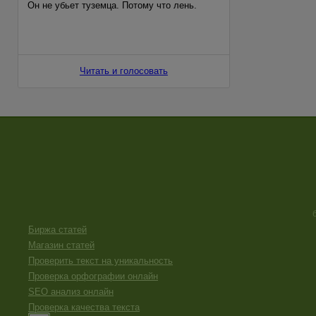
Он не убьет туземца. Потому что лень.
Потому что в холоде мышцы деревенеют и
всякий пришлый начинает беречь силы,
дыхание, даже мысли. Потому что
Читать и голосовать
Биржа статей
Магазин статей
Проверить текст на уникальность
Проверка орфографии онлайн
SEO анализ онлайн
Проверка качества текста