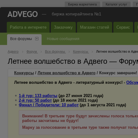
Биржа маркетинга
Каталог услуг
П
—
биржа копирайтинга №1
Работа в интернете
Заказчику
Магазин статей
Сервис
Все форумы
Новые сообщения
Адвего
Форум
Все форумы
Конкурсы
Летнее волшебство в Адв
Летнее волшебство в Адвего — Фору
Конкурсы
/
Летнее волшебство в Адвего
/ Конкурс завершен!
Летнее волшебство в Адвего - литературный конкурс! -
Обсуж
1-й тур: 133 работы
(до 27 июня 2021 года)
2-й тур: 50 работ
(до 18 июля 2021 года)
Финал / Победители: 10 работ
(до 1 августа 2021 года)
Внимание! В третьем туре будут зачислены голоса только 
работы засчитаны не будут!
Марку за голосование в третьем туре также получат тольк