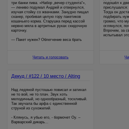
три банки пива. «Набор „вечер студента“»,
подошёл к две
— лениво подумал Андрей и отвернулся,
прислушался: 
изучая стойку со жвачками. Занудно пищал
Тогда он дост
сканер, пробивая целую гору пакетиков
подбирать нуж
кошачьего корма. Старушка перед кассой
громко, что м
нервно мяла в артритных руках скидочную
оглянулся, по
карточку.
Впрочем, за с
испытывал это
— Пакет нужен? Облегчение веса брать
отогнав его,
будете?
— Да куда ж мне, и так последние копейки
Читать и голосовать
Чи
трачу
Декуд / #122 / 10 место / Alting
Над ледяной пустошью повисал и затихал
не то вой, не то плач. Звук хоть
мелодичный, но однообразный, тоскливый.
Так звучала бы арфа с единственной
струной из сухожилий.
- Клянусь, я убью его, - бормочет Оу. –
Варварский дикарь...