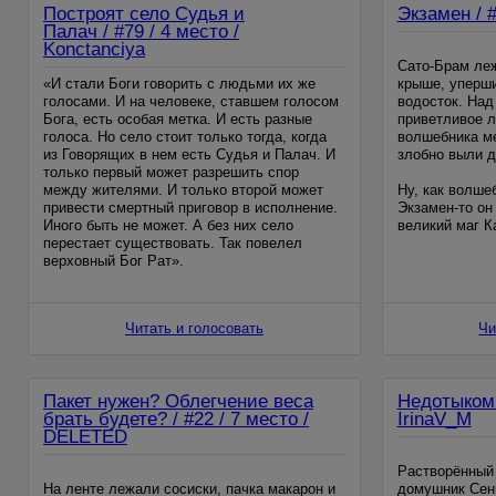
Построят село Судья и
Экзамен / #
Палач / #79 / 4 место /
Konctanciya
Сато-Брам леж
«И стали Боги говорить с людьми их же
крыше, уперш
голосами. И на человеке, ставшем голосом
водосток. Над
Бога, есть особая метка. И есть разные
приветливое л
голоса. Но село стоит только тогда, когда
волшебника ме
из Говорящих в нем есть Судья и Палач. И
злобно выли д
только первый может разрешить спор
между жителями. И только второй может
Ну, как волше
привести смертный приговор в исполнение.
Экзамен-то он
Иного быть не может. А без них село
великий маг 
перестает существовать. Так повелел
пальцев отпра
верховный Бог Рат».
из зала Гильд
Первая книга Бытия.
Читать и голосовать
Чи
«Дай волю людям, брат. Позволь им жить
своим умом, ведь мы не вечны».
Пакет нужен? Облегчение веса
Недотыкомка
брать будете? / #22 / 7 место /
IrinaV_M
DELETED
Растворённый 
На ленте лежали сосиски, пачка макарон и
домушник Сень