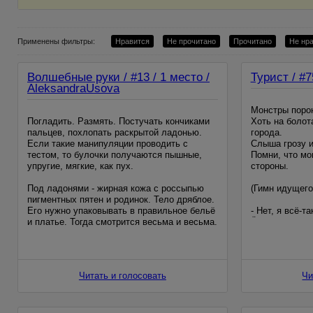
Применены фильтры:
Нравится
Не прочитано
Прочитано
Не нр
Волшебные руки / #13 / 1 место /
Турист / #7
AleksandraUsova
Монстры порою
Погладить. Размять. Постучать кончиками
Хоть на болот
пальцев, похлопать раскрытой ладонью.
города.
Если такие манипуляции проводить с
Слыша грозу и
тестом, то булочки получаются пышные,
Помни, что мо
упругие, мягкие, как пух.
стороны.
Под ладонями - жирная кожа с россыпью
(Гимн идущего
пигментных пятен и родинок. Тело дряблое.
Его нужно упаковывать в правильное бельё
- Нет, я всё-т
и платье. Тогда смотрится весьма и весьма.
Ёли, вглядыва
Замечательно смотрится для почти
монстра, стоя
шестидесяти лет.
его был затян
кровью,
Читать и голосовать
Чи