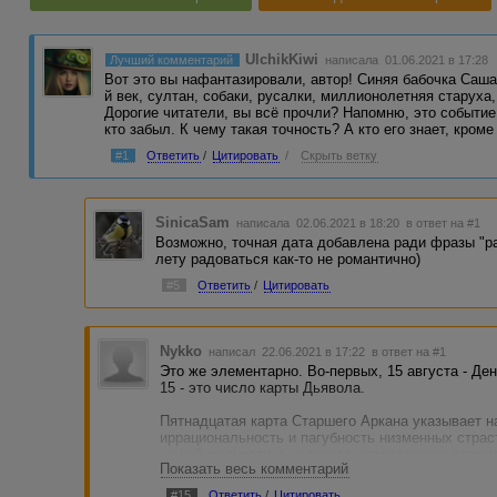
UlchikKiwi
Лучший комментарий
написала 01.06.2021 в 17:28
Вот это вы нафантазировали, автор! Синяя бабочка Саша
й век, султан, собаки, русалки, миллионолетняя старуха,
Дорогие читатели, вы всё прочли? Напомню, это событие
кто забыл. К чему такая точность? А кто его знает, кром
#1
Ответить
/
Цитировать
/
Скрыть ветку
SinicaSam
написала 02.06.2021 в 18:20
в ответ на #1
Возможно, точная дата добавлена ради фразы "ра
лету радоваться как-то не романтично)
#5
Ответить
/
Цитировать
Nykko
написал 22.06.2021 в 17:22
в ответ на #1
Это же элементарно. Во-первых, 15 августа - Де
15 - это число карты Дьявола.
Пятнадцатая карта Старшего Аркана указывает н
иррациональность и пагубность низменных страс
нашей жадности и не всегда оправданного стрем
Показать весь комментарий
разбираясь в человеческой природе, он контроли
противоречиях, кроющихся в наших душах.
#15
Ответить
/
Цитировать