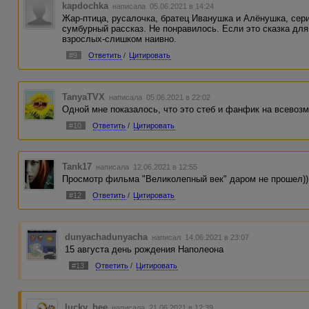
kapdochka
написала 05.06.2021 в 14:24
Жар-птица, русалочка, братец Иванушка и Алёнушка, сери
сумбурный рассказ. Не понравилось. Если это сказка дл
взрослых-слишком наивно.
#9
Ответить
/
Цитировать
TanyaTVX
написала 05.06.2021 в 22:02
Одной мне показалось, что это стеб и фанфик на всевоз
#10
Ответить
/
Цитировать
Tank17
написала 12.06.2021 в 12:55
Просмотр фильма "Великолепный век" даром не прошел))
#12
Ответить
/
Цитировать
dunyachadunyacha
написал 14.06.2021 в 23:07
15 августа день рождения Наполеона
#13
Ответить
/
Цитировать
lucky_bee
написала 21.06.2021 в 12:39