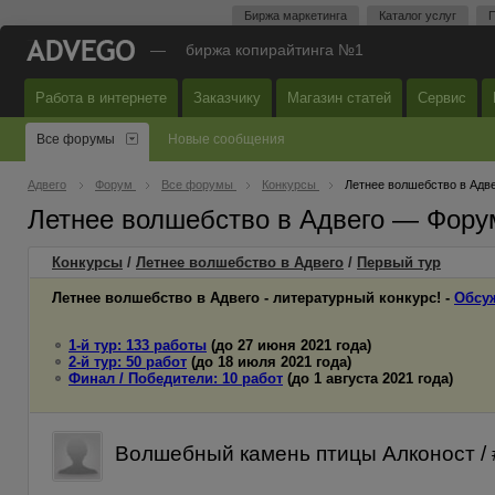
Биржа маркетинга
Каталог услуг
П
—
биржа копирайтинга №1
Работа в интернете
Заказчику
Магазин статей
Сервис
Все форумы
Новые сообщения
Адвего
Форум
Все форумы
Конкурсы
Летнее волшебство в Адв
Летнее волшебство в Адвего — Фору
Конкурсы
/
Летнее волшебство в Адвего
/
Первый
тур
Летнее волшебство в Адвего - литературный конкурс! -
Обсу
1-й тур: 133 работы
(до 27 июня 2021 года)
2-й тур: 50 работ
(до 18 июля 2021 года)
Финал / Победители: 10 работ
(до 1 августа 2021 года)
Волшебный камень птицы Алконост / 