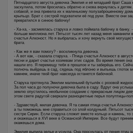
Пятнадцатого августа девочка Эмилия и её младший брат Саша 
заскулила, потом бросилась обратно и снова вернулась к детям. 
собакой, и она привела их к маленькому полузаброшенному доми
крыльцо. Брат с сестрой подхватили её под руки. Вместе они з
превратился в синюю бабочку!
- Ха-ха, - засмеялась старуха и ловко поймала бабочку в банку
больше миллиона лет. Пятьсот тысяч лет назад меня заманили 
счастья Алконост. Но я выбралась и хочу вернуть своё могущес
брата.
- Как же я вам помогу? - воскликнула девочка.
- А вот как, - сказала старуха. - Птица счастья Алконост в авг
песни и дарит счастье хозяевам этих садов. Во время пения она
нашли его. Я перемещу тебя в прошлое и ты заберёшь его. Сейч
полночь выйдешь в сад, сядешь под яблоню и выпьешь глоток мо
камнем, иначе твой брат навсегда останется бабочкой.
Старуха протянула Эмилии маленький бутылёк с розовой жидкос
За пол часа до полуночи девочка была в саду. Вдруг она услыш
землю опустилось необычное создание с прекрасным лицом девуш
этом свете радугой сверкали разноцветные перья полуптицы-по
- Здравствуй, милая девочка. Я та самая птица счастья Алконост
а ты поможешь мне справиться со злой колдуньей. Пятьсот тыся
сестре Сирин. Если старуха сложит вместе кольцо и камень, то 
и окажешься в XVl веке в Османской Империи. Все будут приним
окажешься дома.
Эмилия выпила зелье и уснула. Она проснулась от пения птиц 