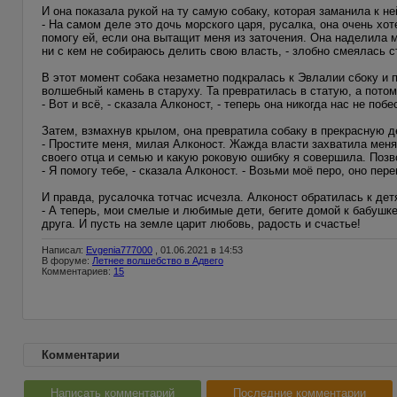
И она показала рукой на ту самую собаку, которая заманила к не
- На самом деле это дочь морского царя, русалка, она очень хот
помогу ей, если она вытащит меня из заточения. Она наделила м
ни с кем не собираюсь делить свою власть, - злобно смеялась с
В этот момент собака незаметно подкралась к Эвлалии сбоку и 
волшебный камень в старуху. Та превратилась в статую, а пото
- Вот и всё, - сказала Алконост, - теперь она никогда нас не побе
Затем, взмахнув крылом, она превратила собаку в прекрасную де
- Простите меня, милая Алконост. Жажда власти захватила меня
своего отца и семью и какую роковую ошибку я совершила. Позв
- Я помогу тебе, - сказала Алконост. - Возьми моё перо, оно пер
И правда, русалочка тотчас исчезла. Алконост обратилась к дет
- А теперь, мои смелые и любимые дети, бегите домой к бабушке
друга. И пусть на земле царит любовь, радость и счастье!
Написал:
Evgenia777000
, 01.06.2021 в 14:53
В форуме:
Летнее волшебство в Адвего
Комментариев:
15
Комментарии
Написать комментарий
Последние комментарии