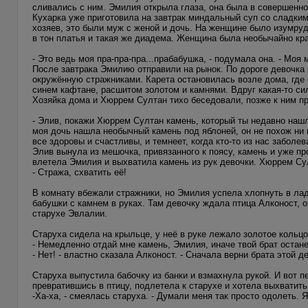
сливались с ним. Эмилия открыла глаза, она была в совершенно
Кухарка уже приготовила на завтрак миндальный суп со сладким
хозяев, это были муж с женой и дочь. На женщине было изумру
в тон платья и такая же диадема. Женщина была необычайно кра
- Это ведь моя пра-пра-пра...прабабушка, - подумала она. - Мо
После завтрака Эмилию отправили на рынок. По дороге девочка
окружённую стражниками. Карета остановилась возле дома, где
синем кафтане, расшитом золотом и камнями. Вдруг какая-то си
Хозяйка дома и Хюррем Султан тихо беседовали, позже к ним п
- Элив, покажи Хюррем Султан камень, который ты недавно нашла 
моя дочь нашла необычный камень под яблоней, он не похож ни 
все здоровы и счастливы, и темнеет, когда кто-то из нас заболев
Элив вынула из мешочка, привязанного к поясу, камень и уже пр
влетела Эмилия и выхватила камень из рук девочки. Хюррем Су
- Стража, схватить её!
В комнату вбежали стражники, но Эмилия успела хлопнуть в лад
бабушки с камнем в руках. Там девочку ждала птица Алконост, 
старухе Эвлалии.
Старуха сидела на крыльце, у неё в руке лежало золотое кольцо
- Немедленно отдай мне камень, Эмилия, иначе твой брат остане
- Нет! - властно сказала Алконост. - Сначала верни брата этой 
Старуха выпустила бабочку из банки и взмахнула рукой. И вот п
превратившись в птицу, подлетела к старухе и хотела выхватить
-Ха-ха, - смеялась старуха. - Думали меня так просто одолеть. 