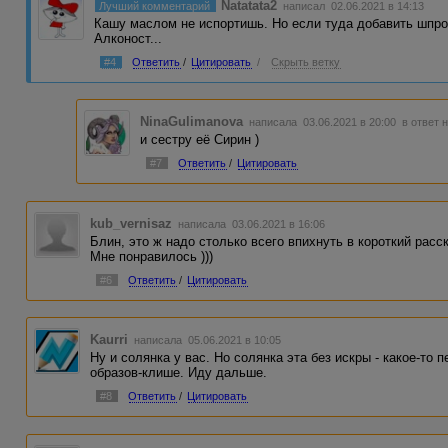
Natatata2
Лучший комментарий
написал 02.06.2021 в 14:13
Кашу маслом не испортишь. Но если туда добавить шпрот
Алконост...
#4
Ответить
/
Цитировать
/
Скрыть ветку
NinaGulimanova
написала 03.06.2021 в 20:00
в ответ 
и сестру её Сирин )
#7
Ответить
/
Цитировать
kub_vernisaz
написала 03.06.2021 в 16:06
Блин, это ж надо столько всего впихнуть в короткий расск
Мне понравилось )))
#6
Ответить
/
Цитировать
Kaurri
написала 05.06.2021 в 10:05
Ну и солянка у вас. Но солянка эта без искры - какое-то
образов-клише. Иду дальше.
#8
Ответить
/
Цитировать