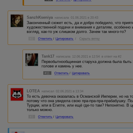
Ну и там еще по мелочи всякого до кучи.
SanzhKseniya
написала 01.06.2021 в 20:43
Законченный сюжет есть, да и добро победило, что прият
художественной подачи и внимания к деталям, особенно 
взгляд, как-то уж слишком долго. Зачем так много-то?
#2
Ответить
/
Цитировать
/
Скрыть ветку
Tank17
написала 12.06.2021 в 12:54
в ответ на #2
Первобытнообщинная старуха должна была быть: у
голове и камень у нее.
#11
Ответить
/
Цитировать
LOTEA
написал 02.06.2021 в 13:34
То есть девочка оказалась в Османской Империи, но на 
потому что она увидела свою пра-пра-пра-прабабушку. По
Турции, или в Египте, или ещё где-то там? Непонятно. В 
только можно.
#3
Ответить
/
Цитировать