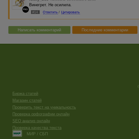
Винегрет. Не осилила.
PRO
#14
Ответить
/
Цитировать
Написать комментарий
Последние комментарии
Биржа статей
Магазин статей
Проверить текст на уникальность
Проверка орфографии онлайн
SEO анализ онлайн
Проверка качества текста
МИР / СБП