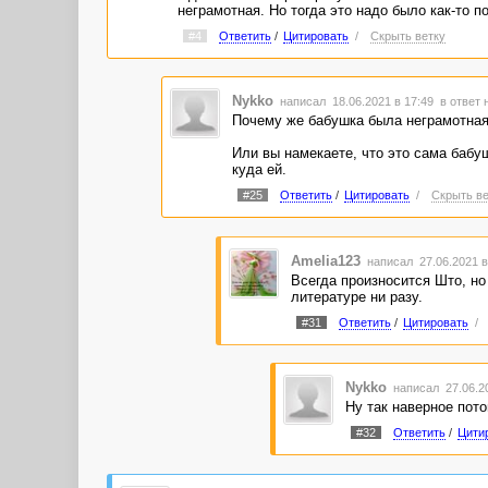
неграмотная. Но тогда это надо было как-то п
#4
Ответить
/
Цитировать
/
Скрыть ветку
Nykko
написал 18.06.2021 в 17:49
в ответ 
Почему же бабушка была неграмотная?
Или вы намекаете, что это сама бабуш
куда ей.
#25
Ответить
/
Цитировать
/
Скрыть ве
Amelia123
написал 27.06.2021 
Всегда произносится Што, но
литературе ни разу.
#31
Ответить
/
Цитировать
/
Nykko
написал 27.06.2
Ну так наверное пото
#32
Ответить
/
Цити