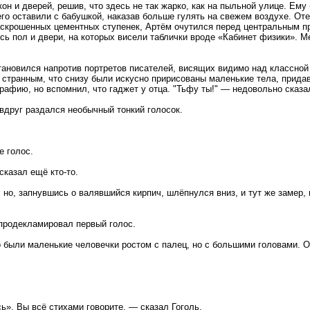
н и дверей, решив, что здесь не так жарко, как на пыльной улице. Ему 
го оставили с бабушкой, наказав больше гулять на свежем воздухе. Оте
аскрошенных цементных ступенек, Артём очутился перед центральным пр
ь пол и двери, на которых висели таблички вроде «Кабинет физики». М
ановился напротив портретов писателей, висящих видимо над классной д
 странным, что снизу были искусно пририсованы маленькие тела, прида
афию, но вспомнил, что гаджет у отца. "Тьфу ты!" — недовольно сказал
вдруг раздался необычный тонкий голосок.
е голос.
сказал ещё кто-то.
, но, запнувшись о валявшийся кирпич, шлёпнулся вниз, и тут же замер,
 продекламировал первый голос.
 были маленькие человечки ростом с палец, но с большими головами. О
ь». Вы всё стихами говорите, — сказал Гоголь.