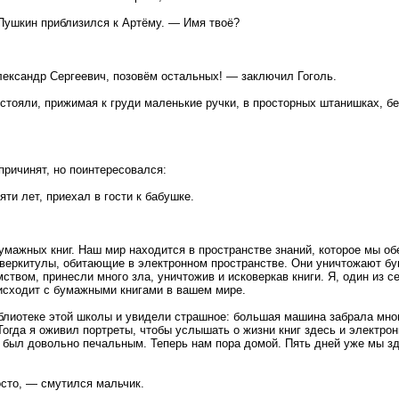
 Пушкин приблизился к Артёму. — Имя твоё?
лександр Сергеевич, позовём остальных! — заключил Гоголь.
стояли, прижимая к груди маленькие ручки, в просторных штанишках, б
причинят, но поинтересовался:
и лет, приехал в гости к бабушке.
умажных книг. Наш мир находится в пространстве знаний, которое мы об
коверкитулы, обитающие в электронном пространстве. Они уничтожают б
ством, принесли много зла, уничтожив и исковеркав книги. Я, один из 
оисходит с бумажными книгами в вашем мире.
блиотеке этой школы и увидели страшное: большая машина забрала мног
Тогда я оживил портреты, чтобы услышать о жизни книг здесь и электро
 был довольно печальным. Теперь нам пора домой. Пять дней уже мы зде
осто, — смутился мальчик.