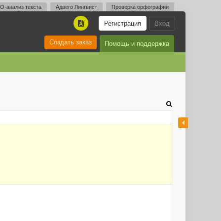
O-анализ текста
Адвего Лингвист
Проверка орфографии
Регистрация
Вход
A
Создать заказ
Помощь и поддержка