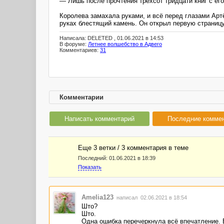
— Лишь после прочтения трёхсот тридцати книг с его
Королева замахала руками, и всё перед глазами Арт
руках блестящий камень. Он открыл первую страниц
Написала: DELETED , 01.06.2021 в 14:53
В форуме:
Летнее волшебство в Адвего
Комментариев:
31
Комментарии
Написать комментарий
Последние комме
Еще 3 ветки / 3 комментария в темe
Последний:
01.06.2021 в 18:39
Показать
Amelia123
написал 02.06.2021 в 18:54
Што?
Што.
Одна ошибка перечеркнула всё впечатление. 