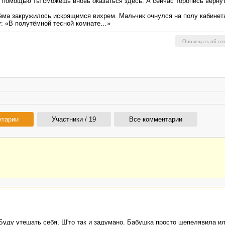
 помощью ты сможешь вновь оказаться здесь. А сейчас торопись вернуть
ёма закружилось искрящимся вихрем. Мальчик очнулся на полу кабинета
у: «В полутёмной тесной комнате…»
нтарии
Участники / 19
Все комментарии
Буду утешать себя, Ш'то так и задумано. Бабушка просто шепелявила и