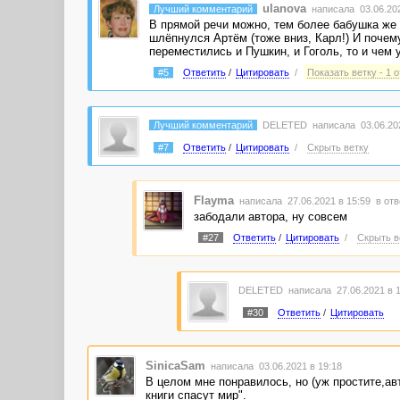
ulanova
Лучший комментарий
написала 03.06.202
В прямой речи можно, тем более бабушка же 
шлёпнулся Артём (тоже вниз, Карл!) И почему
переместились и Пушкин, и Гоголь, то и чем 
#5
Ответить
/
Цитировать
/
Показать ветку - 1 о
Лучший комментарий
DELETED
написала 03.06.202
#7
Ответить
/
Цитировать
/
Скрыть ветку
Flayma
написала 27.06.2021 в 15:59
в отв
забодали автора, ну совсем
#27
Ответить
/
Цитировать
/
Скрыть в
DELETED
написала 27.06.2021 в 
#30
Ответить
/
Цитировать
SinicaSam
написала 03.06.2021 в 19:18
В целом мне понравилось, но (уж простите,ав
книги спасут мир".