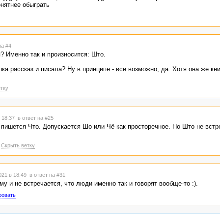
онятнее обыграть
на #4
 Именно так и произносится: Што.
ка рассказ и писала? Ну в принципе - все возможно, да. Хотя она же кни
тку
в 18:37
в ответ на #25
 пишется Что. Допускается Шо или Чё как просторечное. Но Што не встр
Скрыть ветку
021 в 18:49
в ответ на #31
му и не встречается, что люди именно так и говорят вообще-то :).
ровать