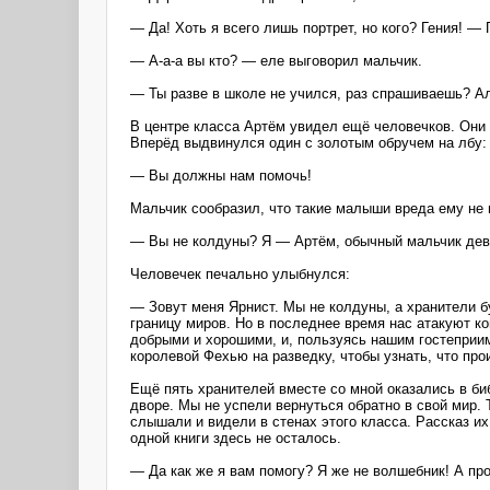
— Да! Хоть я всего лишь портрет, но кого? Гения! —
— А-а-а вы кто? — еле выговорил мальчик.
— Ты разве в школе не учился, раз спрашиваешь? А
В центре класса Артём увидел ещё человечков. Они 
Вперёд выдвинулся один с золотым обручем на лбу:
— Вы должны нам помочь!
Мальчик сообразил, что такие малыши вреда ему не 
— Вы не колдуны? Я — Артём, обычный мальчик девят
Человечек печально улыбнулся:
— Зовут меня Ярнист. Мы не колдуны, а хранители б
границу миров. Но в последнее время нас атакуют 
добрыми и хорошими, и, пользуясь нашим гостеприим
королевой Фехью на разведку, чтобы узнать, что пр
Ещё пять хранителей вместе со мной оказались в би
дворе. Мы не успели вернуться обратно в свой мир. 
слышали и видели в стенах этого класса. Рассказ их
одной книги здесь не осталось.
— Да как же я вам помогу? Я же не волшебник! А пр