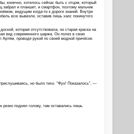
бы, конечно, хотелось сейчас быть с отцом, который
ц забрал и планшет, и смартфон, поэтому мальчик
оёмом, ведущим когда-то к дороге знаний. Внутри
ебель всю вывезли, оставив лишь хаос покинутого
оской, которая отсутствовала, но старая краска на
вая вид современного шаржа. Он полез в свою
 Артём, проводя рукой по своей модной причёске.
 прислушиваясь, но было тихо. "Фух! Показалось", —
н резко поднял голову, там оставались лишь