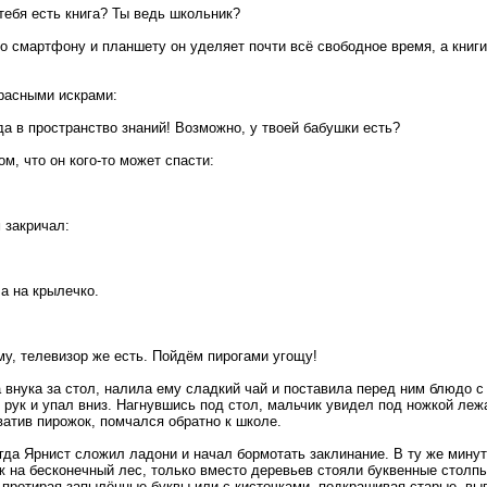
тебя есть книга? Ты ведь школьник?
о смартфону и планшету он уделяет почти всё свободное время, а книги
красными искрами:
 в пространство знаний! Возможно, у твоей бабушки есть?
м, что он кого-то может спасти:
 закричал:
а на крылечко.
му, телевизор же есть. Пойдём пирогами угощу!
внука за стол, налила ему сладкий чай и поставила перед ним блюдо с 
 рук и упал вниз. Нагнувшись под стол, мальчик увидел под ножкой леж
ватив пирожок, помчался обратно к школе.
гда Ярнист сложил ладони и начал бормотать заклинание. В ту же минут
 на бесконечный лес, только вместо деревьев стояли буквенные столпы
, протирая запылённые буквы или с кисточками, подкрашивая старые, вы