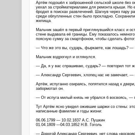
Артём подошёл к заброшенной сельской школе без око
уехал за стройматериалами для ремонта крыши. Но е
бродил в поисках развлечений. Шагнув через пару р
среди облупленных стен было прохладно. Сохранилис
жилища.
Мальчик зашёл в первый приглянувшийся класс и ост
стене выдавала её границы. Ему показалось немного
поясную сумку за смартфоном, чтобы сделать фотогр
— Что же это вы, сударь, фыркаете, как лошадь? — 
Мальчик вздрогнул и оглянулся.
— Да, я у вас спрашиваю, сударь? — повторил тот ж
— Александр Сергеевич, хлопец нас не замечает, — 
Артём, испуганно озираясь, попятился назад к двери
забормотал он.
— От испуга милый князь не убрался б восвоясь, —
Тут Артём ясно увидел ожившие шаржи со стены: это
написанные фамилии и годы жизни:
06.06.1799 — 10.02.1837 А.С. Пушкин
01.04.1809 —04.03.1852 Н.В. Гоголь
— Дорогой Александр Сергеевич, нет слова «восвояс