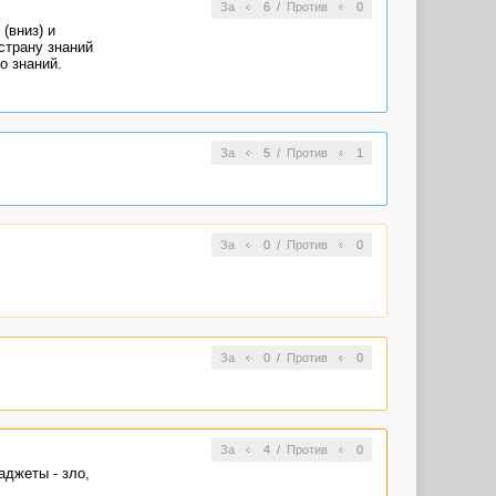
За
6
/
Против
0
(вниз) и
страну знаний
о знаний.
За
5
/
Против
1
За
0
/
Против
0
За
0
/
Против
0
За
4
/
Против
0
аджеты - зло,