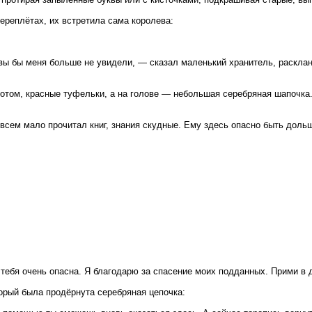
ереплётах, их встретила сама королева:
 вы бы меня больше не увидели, — сказал маленький хранитель, расклан
отом, красные туфельки, а на голове — небольшая серебряная шапочка
овсем мало прочитал книг, знания скудные. Ему здесь опасно быть доль
тебя очень опасна. Я благодарю за спасение моих подданных. Прими в д
орый была продёрнута серебряная цепочка: