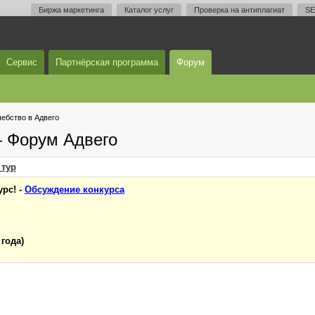
Биржа маркетинга
Каталог услуг
Проверка на антиплагиат
SE
Сервис
Партнёрская программа
Форум
ебство в Адвего
— Форум Адвего
тур
рс! -
Обсуждение конкурса
 года)