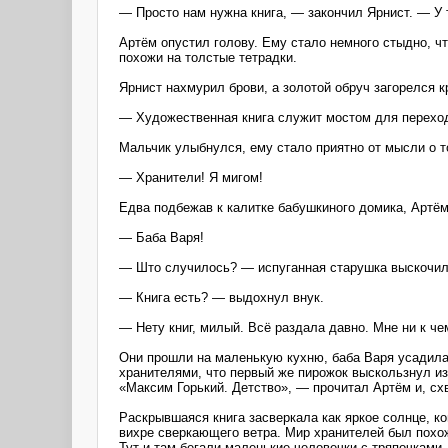
— Просто нам нужна книга, — закончил Ярнист. — У 
Артём опустил голову. Ему стало немного стыдно, чт
похожи на толстые тетрадки.
Ярнист нахмурил брови, а золотой обруч загорелся 
— Художественная книга служит мостом для перехода
Мальчик улыбнулся, ему стало приятно от мысли о то
— Хранители! Я мигом!
Едва подбежав к калитке бабушкиного домика, Артём
— Баба Варя!
— Што случилось? — испуганная старушка выскочил
— Книга есть? — выдохнул внук.
— Нету книг, милый. Всё раздала давно. Мне ни к че
Они прошли на маленькую кухню, баба Варя усадила 
хранителями, что первый же пирожок выскользнул из
«Максим Горький. Детство», — прочитал Артём и, сх
Раскрывшаяся книга засверкала как яркое солнце, ко
вихре сверкающего ветра. Мир хранителей был похож
Тут и там бегали маленькие человечки с тряпочками