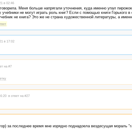
1 в 02:46
говорила. Меня больше напрягали уточнения, куда именно упал пирожок 
 учебники не могут играть роль книг? Если с помощью книги Горького в 
учебник не книга? Это же не страна художественной литературы, а именн
твет
1 в 17:02
ет на #7
етку
16:20
в ответ на #27
тор) за последнее время мне изрядно поднадоела вездесущая мораль "г