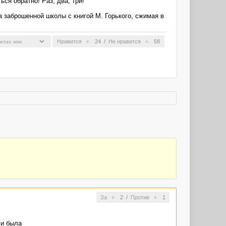
ся обратно! Раз, два, три!
 заброшенной школы с книгой М. Горького, сжимая в
Нравится
24
/
Не нравится
58
За
2
/
Против
1
ли была