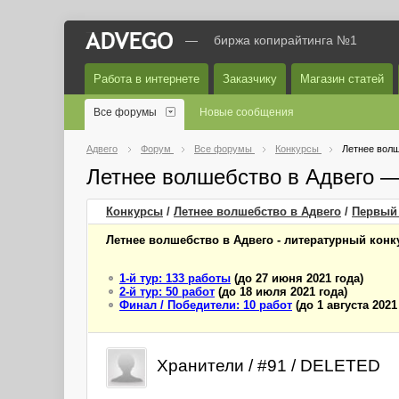
—
биржа копирайтинга №1
Работа в интернете
Заказчику
Магазин статей
Все форумы
Новые сообщения
Адвего
Форум
Все форумы
Конкурсы
Летнее волш
Летнее волшебство в Адвего 
Конкурсы
/
Летнее волшебство в Адвего
/
Первый
Летнее волшебство в Адвего - литературный конку
1-й тур: 133 работы
(до 27 июня 2021 года)
2-й тур: 50 работ
(до 18 июля 2021 года)
Финал / Победители: 10 работ
(до 1 августа 2021
Хранители / #91 / DELETED