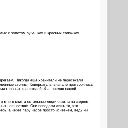
елых с золотом рубашках и красных сапожках.
ерегаем. Никогда ещё хранители не пересекали
уквенные столпы! Коверкитулы вначале притворялись
семи главных хранителей, был послан нашей
о-много книг, а остальные люди сожгли на заднем
нных новшествах. Они поведали лишь то, что
сь, а через пару часов просто исчезнем, ведь ни