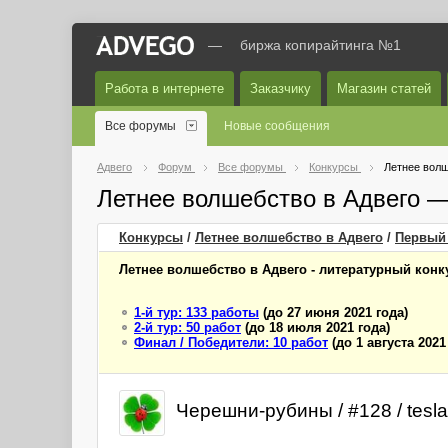
—
биржа копирайтинга №1
Работа в интернете
Заказчику
Магазин статей
Все форумы
Новые сообщения
Адвего
Форум
Все форумы
Конкурсы
Летнее волш
Летнее волшебство в Адвего 
Конкурсы
/
Летнее волшебство в Адвего
/
Первый
Летнее волшебство в Адвего - литературный конку
1-й тур: 133 работы
(до 27 июня 2021 года)
2-й тур: 50 работ
(до 18 июля 2021 года)
Финал / Победители: 10 работ
(до 1 августа 2021
Черешни-рубины / #128 / tesl