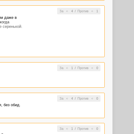
За
4
/
Против
1
им даже в
когда
е серенькой.
За
1
/
Против
0
За
4
/
Против
0
, без обид.
За
1
/
Против
0