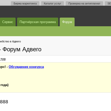
Биржа маркетинга
Каталог услуг
Проверка на антиплагиат
SE
Сервис
Партнёрская программа
Форум
ебство в Адвего
— Форум Адвего
тур
рс! -
Обсуждение конкурса
 года)
a888