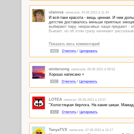
ulanova
написала 04.06.2021 в 11:34
И всё-таки красота - вещь ценная. И чем дол
детстве доставалось меньше приятных эмоций,
выбирают пару, некрасивых чаще предают - эт
Бывает, но об этом сразу начинают рассказыва
Так что с бабушкой я готова поспорить: не кр
Показать весь комментарий
В целом рассказ понравился. Написано добро
#10
Ответить
/
Цитировать
wintersong
написала 06.06.2021 в 08:52
Хорошо написано +
#11
Ответить
/
Цитировать
LOTEA
написал 06.06.2021 в 23:57
"Холостяцкая берлога. На какие шиши. Мамадар
#12
Ответить
/
Цитировать
TanyaTVX
написала 07.06.2021 в 15:17