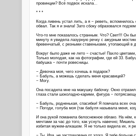
провинции? Всё подвох искала...
* * *
Когда ливень устал лить, а я − реветь, вспомнилось
обвал. Так я и знала! Зато сбоку образовался подзе
Что-то мне показалось странным. Что? Свет!!! Он б
минуту я увидела лазурную речку с ажурным мостико
бревенчатый, с резными ставеньками, утопающий в 
Вокруг было даже не лето − счастье! Пахло цветами
Только молодая, как на фотографии, где ей 33. Бабу
бабушка − почти ровесницы.
− Девочка моя, чего хочешь в подарок?
− Бабуль, а можешь сделать меня красавицей?
− Могу.
Она посадила мне на макушку бабочку. Окно отразил
глаза стали шоколадно-карими, фигура − потрясающей
− Бабуль, родненькая, спасибки! Я помчала всех оч
− Погоди, голуба моя (так бабуля называла меня, ко
И она рукой поманила белоснежное облако. На нём, 
мечтами за час до того, как уснуть навечно; Мишель
избитая мужем-алкашом. Я не только видела их, я 
− Ты, Ира, не застрахована от этого. Я тебе больше 