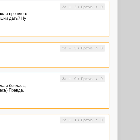
За
2
/
Против
0
 июля прошлого
ешни дать? Ну
За
3
/
Против
0
За
0
/
Против
0
ла и боялась,
лась) Правда,
За
1
/
Против
0