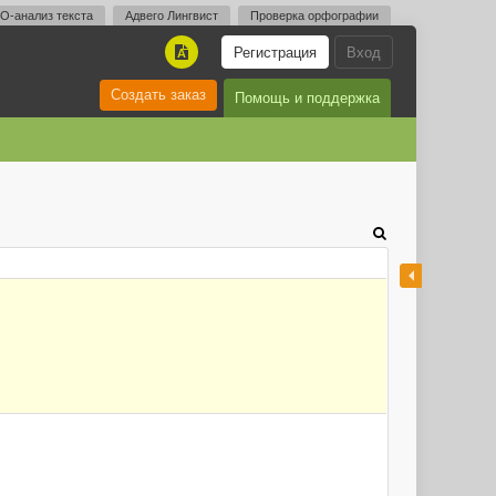
O-анализ текста
Адвего Лингвист
Проверка орфографии
Регистрация
Вход
A
Создать заказ
Помощь и поддержка