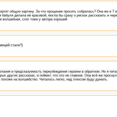
 портят общую картину. За что прощение просить собралась? Она же в 7
м бабуля делала её красивой, могла бы сразу о рисках рассказать и чер
и волшебная, слог тоже у автора хороший
авицей стали?)
желания и предсказуемость переубеждения героини в обратном. Но я чита
орых других рассказах, и поймет, что это не главное. Она всё же просну
ь похоже на волшебство. Читалось легко, над плюсом буду думать.