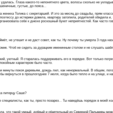
 удалась. Глаза какого-то непонятного цвета, волосы сколько не укладыв
пшеничные, густые, до пояса...
ла жениха Толика с секретаршей. И это за месяц до свадьбы, прям класс
-поэтессу до истерики довела, квартиру затопила, родителей обидела и,
организовала себе к днюхе роскошный букет неприятностей. Как часто г
ймёт, не утешит и не даст совет, как ты. Ну почему ты умерла 3 года на
домик. Чтоб не сидеть за дурацким именинным столом и не слушать шаб
кий, уютный. Я старалась поддерживать его в порядке. Вот только погре
спокойным характером было часто.
ни минуты покоя деревьям, дождь лил, как ненормальный. В общем, погод
ы вернуться в прошлогоднее 7 июля, когда было тепло и на улице, и на
ка питерцу Саше?
е специалисты, как ты, просто позарез... Ты наведёшь порядок в моей 
ила, что такой умный, добрый и обаятельный из Северной Пальмиры мо