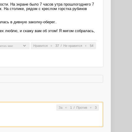
ости. На экране было 7 часов утра прошлогоднего 7
. На столике, рядом с креслом горстка рубинов
лась в дивную заколку-оберег..
сех люблю, и скажу вам об этом! Я мигом собралась,
Нравится
37
/
Не нравится
54
За
1
/
Против
3