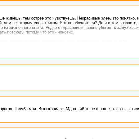
ьше живёшь, тем острее это чувствуешь. Некрасивые злее, это понятно, 
 чем некоторым сверстникам. Как не обозлиться? Да и в том возрасте, 
о из жизненного опыта. Редко от красавицы парень убегает к замухрышк
ть повсюду, потому что это - нонсенс.
асота испортила жизнь красавицам, а их неумение её ценить и себя.
тно, плюс.
агая. Голуба моя. Выцыганила". Мдаа...чё-то не фанат я такого... стиля