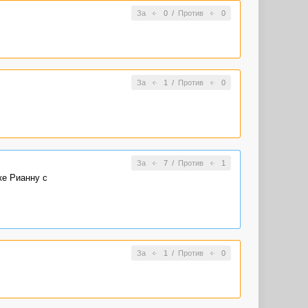
За
0
/
Против
0
За
1
/
Против
0
За
7
/
Против
1
ке Рианну с
За
1
/
Против
0