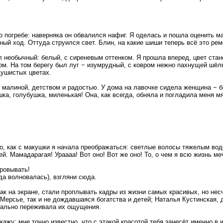
 о погребе: наверняка он обвалился нафиг. Я оделась и пошла оценить м
мный ход. Оттуда струился свет. Блин, на какие шиши теперь всё это ре
ыл необычный: белый, с сиреневым оттенком. Я прошла вперед, цвет ста
м. На том берегу был луг − изумрудный, с ковром нежно пахнущей шёл
душистых цветах.
, малиной, детством и радостью. У дома на лавочке сидела женщина − б
шка, голубушка, миленькая! Она, как всегда, обняла и погладила меня м
о, как с макушки я начала преображаться: светлые волосы тяжелым вод
. Мамадарагая! Ураааа! Вот оно! Вот же оно! То, о чем я всю жизнь ме
аровывать!
гда волновалась), взгляни сюда.
как на экране, стали проплывать кадры из жизни самых красивых, но н
 Мерсье, так и не дождавшаяся богатства и детей; Наталья Кустинская, 
реально переживала их ощущения.
скажу: мне точно известно, что с этакой красотой тебя занесёт именно в 