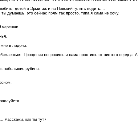
бить, детей в Эрмитаж и на Невский гулять водить....
И ты думаешь, это сейчас прям так просто, типа я сама не хочу.
й черешни.
нья.
мне в ладони.
о обижаешься. Прощения попросишь и сама простишь от чистого сердца. 
 в небольшие рубины:
носном.
жааалуйста.
.. Расскажи, как ты тут?