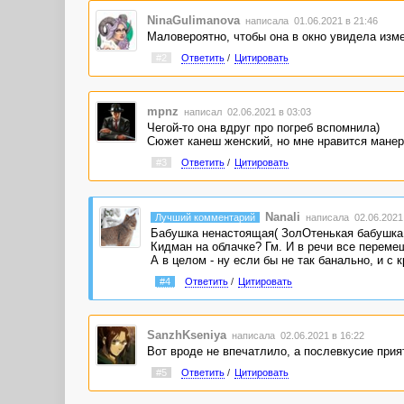
NinaGulimanova
написала 01.06.2021 в 21:46
Маловероятно, чтобы она в окно увидела измен
#2
Ответить
/
Цитировать
mpnz
написал 02.06.2021 в 03:03
Чегой-то она вдруг про погреб вспомнила)
Сюжет канеш женский, но мне нравится манера
#3
Ответить
/
Цитировать
Nanali
Лучший комментарий
написала 02.06.2021 
Бабушка ненастоящая( ЗолОтенькая бабушка 
Кидман на облачке? Гм. И в речи все перемеш
А в целом - ну если бы не так банально, и с
#4
Ответить
/
Цитировать
SanzhKseniya
написала 02.06.2021 в 16:22
Вот вроде не впечатлило, а послевкусие прия
#5
Ответить
/
Цитировать