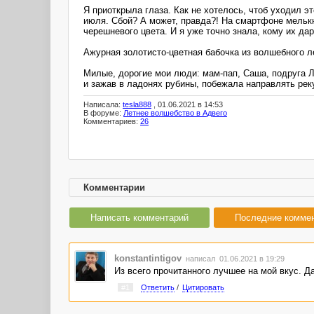
Я приоткрыла глаза. Как не хотелось, чтоб уходил э
июля. Сбой? А может, правда?! На смартфоне мелькн
черешневого цвета. И я уже точно знала, кому их дар
Ажурная золотисто-цветная бабочка из волшебного л
Милые, дорогие мои люди: мам-пап, Саша, подруга Ле
и зажав в ладонях рубины, побежала направлять рек
Написала:
tesla888
, 01.06.2021 в 14:53
В форуме:
Летнее волшебство в Адвего
Комментариев:
26
Комментарии
Написать комментарий
Последние комме
konstantintigov
написал 01.06.2021 в 19:29
Из всего прочитанного лучшее на мой вкус. Да
#1
Ответить
/
Цитировать