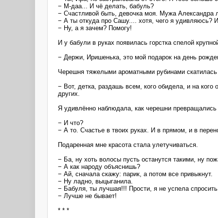
− М-даа... И чё делать, бабуль?
− Счастливой быть, девочка моя. Мужа Александра лю
− А ты откуда про Сашу.... хотя, чего я удивляюсь? 
− Ну, а я зачем? Помогу!
И у бабули в руках появилась горстка спелой крупно
− Держи, Иришенька, это мой подарок на день рожде
Черешня тяжелыми ароматными рубинами скатилась 
− Вот, детка, раздашь всем, кого обидела, и на ког
других.
Я удивлённо наблюдала, как черешни превращались
− И что?
− А то. Счастье в твоих руках. И в прямом, и в пере
Подаренная мне красота стала улетучиваться.
− Ба, ну хоть волосы пусть останутся такими, ну по
− А как народу объяснишь?
− Ай, сначала скажу: парик, а потом все привыкнут.
− Ну ладно, выцыганила.
− Бабуля, ты лучшая!!! Прости, я не успела спросить.
− Лучше не бывает!
* * *