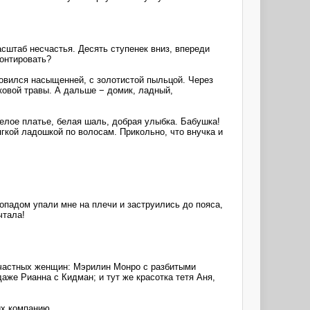
асштаб несчастья. Десять ступенек вниз, впереди
монтировать?
новился насыщенней, с золотистой пыльцой. Через
ковой травы. А дальше − домик, ладный,
елое платье, белая шаль, добрая улыбка. Бабушка!
ягкой ладошкой по волосам. Прикольно, что внучка и
опадом упали мне на плечи и заструились до пояса,
чтала!
есчастных женщин: Мэрилин Монро с разбитыми
даже Рианна с Кидман; и тут же красотка тетя Аня,
их компанию.