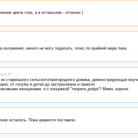
ение цвета глаз, а в остальном - отлично )
 изложения, ничего не могу поделать, плюс по крайней мере пока.
в 11:37
из старенького сельского/пригородного домика, демонстрирующая внуч
ано, от голубы и детки до застрахована и занесет.
 красивыми женщинами, и с концовкой "творите добро"! Мимо, короче.
тное осталось. Пока нравится поставлю.