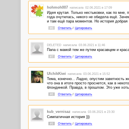
hohmoh007
написала 02.06.2021 в 17:09
Идея крутая. Только нестыковки, как по мне,
года очутилась, никого не обидела ещё. Заче
и там ещё пара моментов. Но история добрая 
#6
Ответить
/
Цитировать
DELETED
написала 03.06.2021 в 11:46
Папа с мамой тем же путем красавцем и крас
#7
Ответить
/
Цитировать
UlchikKiwi
написала 03.06.2021 в 15:52
Тема, конечно... Ладно, опустим заветность 
что она в итоге просто проснется, как в некот
блондинкой. Правда, в прошлом. Это уже хот
#8
Ответить
/
Цитировать
kub_vernisaz
написала 03.06.2021 в 23:30
Симпатичная история )))
#9
Ответить
/
Цитировать