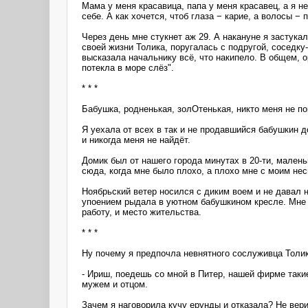
Мама у меня красавица, папа у меня красавец, а я не
себе. А как хочется, чтоб глаза − карие, а волосы − 
Через день мне стукнет аж 29. А накануне я застука
своей жизни Толика, поругалась с подругой, соседку
высказала начальнику всё, что накипело. В общем, 
потекла в море слёз".
* * *
Бабушка, родненькая, золОтенькая, никто меня не по
Я уехала от всех в так и не продавшийся бабушкин 
и никогда меня не найдёт.
Домик был от нашего города минутах в 20-ти, малень
сюда, когда мне было плохо, а плохо мне с моим не
Ноябрьский ветер носился с диким воем и не давал 
упоением рыдала в уютном бабушкином кресле. Мне б
работу, и место жительства.
* * *
Ну почему я предпочла невнятного сослуживца Толи
- Ириш, поедешь со мной в Питер, нашей фирме таки
мужем и отцом.
Зачем я наговорила кучу ерунды и отказала? Не вер