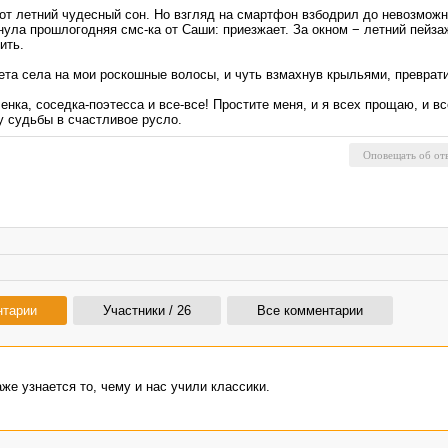
тот летний чудесный сон. Но взгляд на смартфон взбодрил до невозможн
ула прошлогодняя смс-ка от Саши: приезжает. За окном − летний пейзаж
ить.
ета села на мои роскошные волосы, и чуть взмахнув крыльями, преврати
нка, соседка-поэтесса и все-все! Простите меня, и я всех прощаю, и в
у судьбы в счастливое русло.
нтарии
Участники / 26
Все комментарии
же узнается то, чему и нас учили классики.