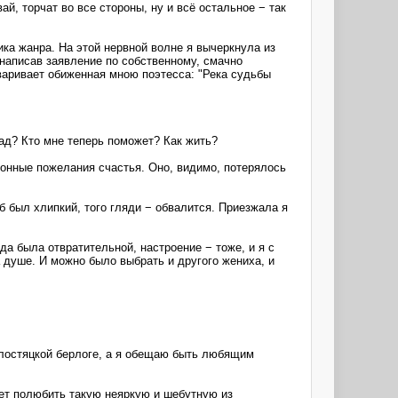
ай, торчат во все стороны, ну и всё остальное − так
ика жанра. На этой нервной волне я вычеркнула из
 написав заявление по собственному, смачно
оваривает обиженная мною поэтесса: "Река судьбы
зад? Кто мне теперь поможет? Как жить?
лонные пожелания счастья. Оно, видимо, потерялось
б был хлипкий, того гляди − обвалится. Приезжала я
а была отвратительной, настроение − тоже, и я с
 душе. И можно было выбрать и другого жениха, и
холостяцкой берлоге, а я обещаю быть любящим
жет полюбить такую неяркую и шебутную из