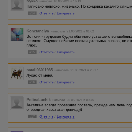
Nykko
написал 18.06.2021 в 16:19
Написано неплохо, живенько. Но концовка какая-то слишко
#14
Ответить
/
Цитировать
Konctanciya
написала 21.06.2021 в 01:02
Вот они - трудовые будни обычного уставшего волшебник
неплохо. Смущает обилие восклицательных знаков, не ст
плюс.
#15
Ответить
/
Цитировать
natali06011985
написала 21.06.2021 в 23:17
Лукас от меня.
#16
Ответить
/
Цитировать
PolinaLuchik
написал 25.06.2021 в 00:45
Ангелина всегда проверяла постель, прежде чем лечь под
очередная хвостатая девица)))
#17
Ответить
/
Цитировать