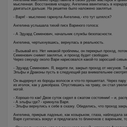
мысленная. Восстановив кладку, Ангелина ввинтилась в коридор
двигаться дальше. На решетке было наложено заклятье.
- Варя! - мысленно гаркнула Ангелина,- кто тут шлялся?
Ангелина услышала тихий писк Вариного голоса:
- А Эдуард Семенович, начальник службы безопасности.
Ангелина, чертыхнувшись, вернулась в реальность.
- Вызывай его. Нет никакой проблемы, он перекрыл проход, пот
Семенович снимет заклятье, и проход будет свободен.
Через секунду около Вари нарисовался какой-то заросший сивы
- Эдуард Семенович. Я, видите ли, закрыл проход от несунов. Та
Эльфы и Драконы пусть в следующий раз внимательнее смотрят.
Он выдернул из бороды волосок и что-то прошептал. Через пару 
из иголок, как у дикобраза. Опустившись на траву, он стал увел
ногой.
- Хорошо-то как! Двое суток сидел в сжатом состоянии! – и, рас
- А эльфы где? - крикнула Варя.
- Эльфы вернулись к себе в сказку. Обиделись, что проход закры
Ангелина, прикрыв ладонью, как козырьком, глаза, наблюдала з
Варя суетилась вокруг и предлагала то блиночков с вареньем, то