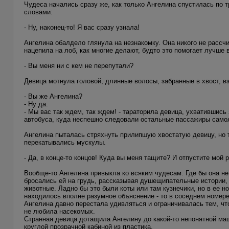
Чудеса начались сразу же, как только Ангелина спустилась по 
словами:
- Ну, наконец-то! Я вас сразу узнала!
Ангелина обалдело глянула на незнакомку. Она никого не рассчи
нацепила на лоб, как многие делают, будто это помогает лучше
- Вы меня ни с кем не перепутали?
Девица мотнула головой, длинные волосы, забранные в хвост, в
- Вы же Ангелина?
- Ну да.
- Мы вас так ждем, так ждем! - тараторила девица, ухватившись
автобуса, куда неспешно следовали остальные пассажиры самол
Ангелина пыталась стряхнуть прилипшую хвостатую девицу, но т
перекатывались мускулы.
- Да, в конце-то концов! Куда вы меня тащите? И отпустите мой р
Вообще-то Ангелина привыкла ко всяким чудесам. Где бы она н
бросались ей на грудь, рассказывая душещипательные истории,
животные. Ладно бы это были коты или там кузнечики, но в ее н
находилось вполне разумное объяснение - то в соседнем номере 
Ангелина давно перестала удивляться и ограничивалась тем, чт
не любила насекомых.
Странная девица дотащила Ангелину до какой-то непонятной маш
круглой прозрачной кабиной из пластика.