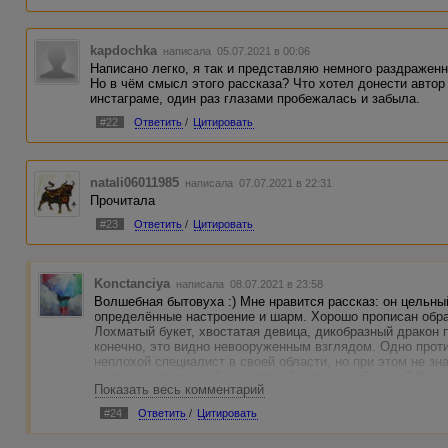
kapdochka
написала 05.07.2021 в 00:06
Написано легко, я так и представляю немного раздраженн
Но в чём смысл этого рассказа? Что хотел донести автор
инстаграме, один раз глазами пробежалась и забыла.
#22
Ответить
/
Цитировать
natali06011985
написала 07.07.2021 в 22:31
Прочитала
#23
Ответить
/
Цитировать
Konctanciya
написала 08.07.2021 в 23:58
Волшебная бытовуха :) Мне нравится рассказ: он цельный
определённые настроение и шарм. Хорошо прописан образ
Лохматый букет, хвостатая девица, дикобразный дракон 
конечно, это видно невооруженным взглядом. Одно проти
неплохой специалист в своей области, но при этом не зн
канал, соединяющий волшебный и реальный миры? Как т
Показать весь комментарий
маршрут и упустила такую важную деталь? И еще один м
продвижение темы обычности волшебства. Это хорошо зву
#24
Ответить
/
Цитировать
третий раз. Но не более. Читатель вроде уже все понял,
обычностью. Я понимаю, что это лейтмотив рассказа, но