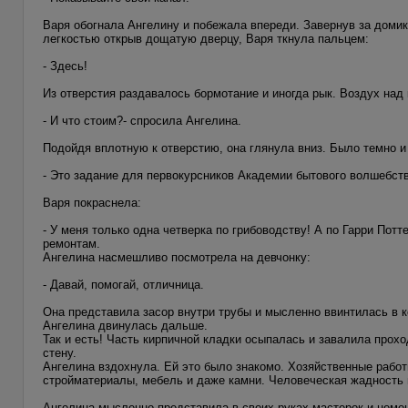
Варя обогнала Ангелину и побежала впереди. Завернув за домик
легкостью открыв дощатую дверцу, Варя ткнула пальцем:
- Здесь!
Из отверстия раздавалось бормотание и иногда рык. Воздух над
- И что стоим?- спросила Ангелина.
Подойдя вплотную к отверстию, она глянула вниз. Было темно 
- Это задание для первокурсников Академии бытового волшебства
Варя покраснела:
- У меня только одна четверка по грибоводству! А по Гарри Потт
ремонтам.
Ангелина насмешливо посмотрела на девчонку:
- Давай, помогай, отличница.
Она представила засор внутри трубы и мысленно ввинтилась в к
Ангелина двинулась дальше.
Так и есть! Часть кирпичной кладки осыпалась и завалила прохо
стену.
Ангелина вздохнула. Ей это было знакомо. Хозяйственные рабо
стройматериалы, мебель и даже камни. Человеческая жадность 
Ангелина мысленно представила в своих руках мастерок и цеме