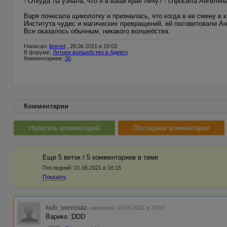
- Откуда ты узнала, что я в ваши края лечу? - спросила Ангелина
Варя почесала щиколотку и призналась, что когда в ее смену в 
Института чудес и магических превращений, ей посоветовали Анге
Все оказалось обычным, никакого волшебства.
Написал:
lissred
, 28.06.2021 в 19:03
В форуме:
Летнее волшебство в Адвего
Комментариев:
30
Комментарии
Написать комментарий
Последние комментарии
Еще 5 веток / 5 комментариев в темe
Последний:
01.06.2021 в 18:16
Показать
kub_vernisaz
написала 03.06.2021 в 20:07
Варико :DDD