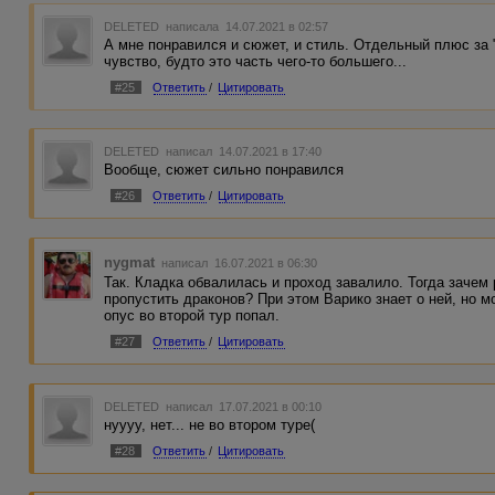
тысяч знаков многовато :) Но в целом вышло очень и оче
DELETED
написала 14.07.2021 в 02:57
А мне понравился и сюжет, и стиль. Отдельный плюс за 
чувство, будто это часть чего-то большего...
#25
Ответить
/
Цитировать
DELETED
написал 14.07.2021 в 17:40
Вообще, сюжет сильно понравился
#26
Ответить
/
Цитировать
nygmat
написал 16.07.2021 в 06:30
Так. Кладка обвалилась и проход завалило. Тогда зачем
пропустить драконов? При этом Варико знает о ней, но 
опус во второй тур попал.
#27
Ответить
/
Цитировать
DELETED
написал 17.07.2021 в 00:10
нуууу, нет... не во втором туре(
#28
Ответить
/
Цитировать