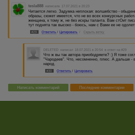
tesla888
написала 17.07.2021 в 20:23
Читается легко. Задумка неплохая: волшебство - обыде
образы, сюжет имеется, что не во всех конкурсных рабо
женщина, к тому ж, не без искры таланта. Вам стОит пис
тут поднята так высоко - боюсь, нам с Вами ее не одолет
#29
Ответить
/
Цитировать
/
Скрыть ветку
DELETED
написал 18.07.2021 в 20:54
в ответ на #29
Что ж вы так автора приободряете? :) Я тоже со
"Чародеев". Что, несомненно, плюс. А дальше -
народ.
#30
Ответить
/
Цитировать
Написать комментарий
Последние комментарии