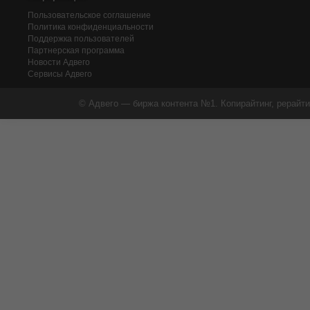
Пользовательское соглашение
Политика конфиденциальности
Поддержка пользователей
Партнерская программа
Новости Адвего
Сервисы Адвего
© Адвего — биржа контента №1. Копирайтинг, рерайти