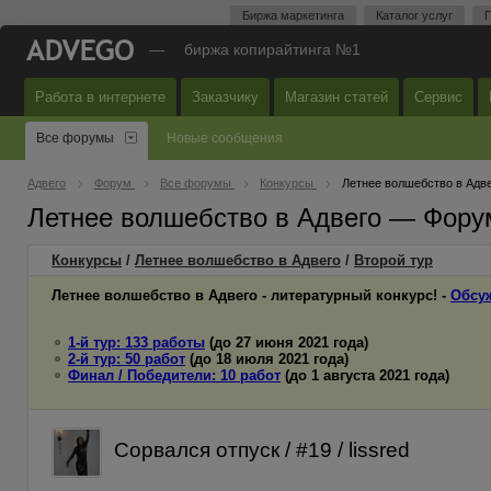
Биржа маркетинга
Каталог услуг
П
—
биржа копирайтинга №1
Работа в интернете
Заказчику
Магазин статей
Сервис
Все форумы
Новые сообщения
Адвего
Форум
Все форумы
Конкурсы
Летнее волшебство в Адв
Летнее волшебство в Адвего — Фору
Конкурсы
/
Летнее волшебство в Адвего
/
Второй
тур
Летнее волшебство в Адвего - литературный конкурс! -
Обсу
1-й тур: 133 работы
(до 27 июня 2021 года)
2-й тур: 50 работ
(до 18 июля 2021 года)
Финал / Победители: 10 работ
(до 1 августа 2021 года)
Сорвался отпуск / #19 / lissred