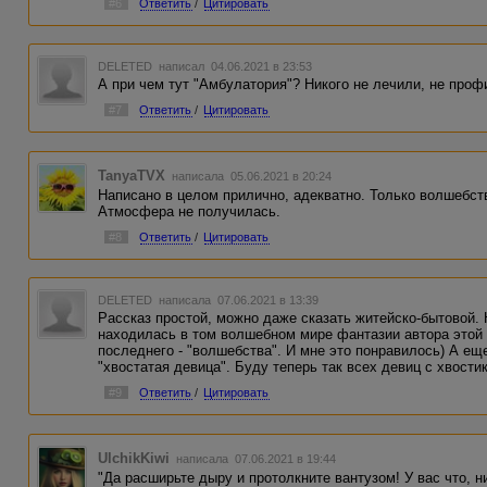
#6
Ответить
/
Цитировать
DELETED
написал 04.06.2021 в 23:53
А при чем тут "Амбулатория"? Никого не лечили, не проф
#7
Ответить
/
Цитировать
TanyaTVX
написала 05.06.2021 в 20:24
Написано в целом прилично, адекватно. Только волшебст
Атмосфера не получилась.
#8
Ответить
/
Цитировать
DELETED
написала 07.06.2021 в 13:39
Рассказ простой, можно даже сказать житейско-бытовой. Н
находилась в том волшебном мире фантазии автора этой 
последнего - "волшебства". И мне это понравилось) А е
"хвостатая девица". Буду теперь так всех девиц с хвости
#9
Ответить
/
Цитировать
UlchikKiwi
написала 07.06.2021 в 19:44
"Да расширьте дыру и протолкните вантузом! У вас что, н