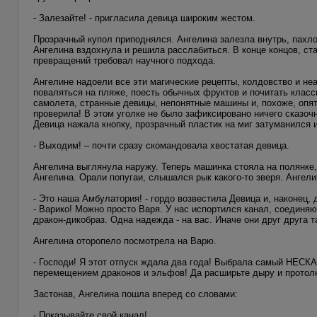
- Залезайте! - пригласила девица широким жестом.
Прозрачный купол приподнялся. Ангелина залезла внутрь, пахл
Ангелина вздохнула и решила расслабиться. В конце концов, ст
превращений требовал научного подхода.
Ангелине надоели все эти магические рецепты, колдовство и н
поваляться на пляже, поесть обычных фруктов и почитать класси
самолета, странные девицы, непонятные машины и, похоже, опя
проверила! В этом уголке не было зафиксировано ничего сказочн
Девица нажала кнопку, прозрачный пластик на миг затуманился
- Выходим! – почти сразу скомандовала хвостатая девица.
Ангелина выглянула наружу. Теперь машинка стояла на полянке,
Ангелина. Орали попугаи, слышался рык какого-то зверя. Ангел
- Это наша Амбулатория! - гордо возвестила Девица и, наконец,
- Варико! Можно просто Варя. У нас испортился канал, соедин
дракон-дикобраз. Одна надежда - на вас. Иначе они друг друга т
Ангелина оторопело посмотрела на Варю.
- Господи! Я этот отпуск ждала два года! Выбрала самый НЕС
перемещением драконов и эльфов! Да расширьте дыру и протолкни
Застонав, Ангелина пошла вперед со словами:
- Показывайте свой канал!