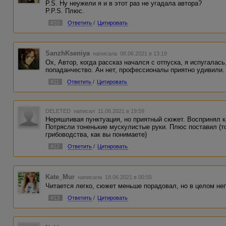
P.S. Ну неужели я и в этот раз не угадала автора?
P.P.S. Плюс.
#10
Ответить
/
Цитировать
SanzhKseniya
написала 08.06.2021 в 13:19
Ох, Автор, когда рассказ начался с отпуска, я испугалась
попаданчество. Ан нет, профессионалы приятно удивили.
#11
Ответить
/
Цитировать
DELETED
написал 11.06.2021 в 19:59
Неряшливая пунктуация, но приятный сюжет. Воспринял к
Потрясли тоненькие мускулистые руки. Плюс поставил (то
грибоводства, как вы понимаете)
#12
Ответить
/
Цитировать
Kate_Mur
написала 18.06.2021 в 00:55
Читается легко, сюжет меньше порадовал, но в целом не
#13
Ответить
/
Цитировать