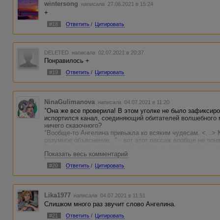
wintersong
написала 27.06.2021 в 15:24
+
#18
Ответить
/
Цитировать
DELETED
написала 02.07.2021 в 20:37
Понравилось +
#19
Ответить
/
Цитировать
NinaGulimanova
написала 04.07.2021 в 11:20
"Она же все проверила! В этом уголке не было зафиксиров
испортился канал, соединяющий обитателей волшебного 
ничего сказочного?
"Вообще-то Ангелина привыкла ко всяким чудесам. <...>
разумное объяснение..." - вот этот пассаж вообще не пон
И почему после перечисления животных (козы, вараны, уд
Показать весь комментарий
насекомых?
"Мысленно гаркнула" ладно, но "мысленно представила"?
#20
Ответить
/
Цитировать
Lika1977
написала 04.07.2021 в 11:51
Слишком много раз звучит слово Ангелина.
#21
Ответить
/
Цитировать