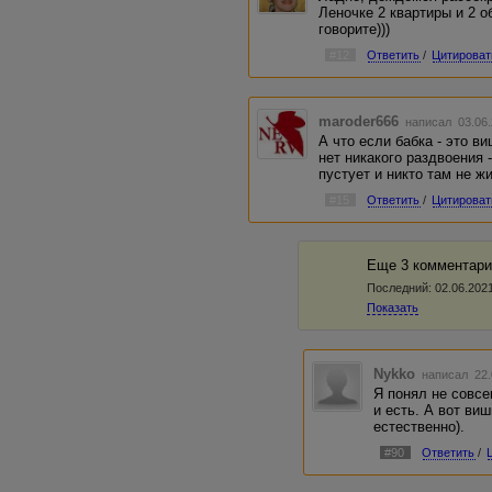
Леночке 2 квартиры и 2 о
говорите)))
#12
Ответить
/
Цитироват
maroder666
написал 03.06.
А что если бабка - это в
нет никакого раздвоения 
пустует и никто там не жи
#15
Ответить
/
Цитироват
Еще 3 комментари
Последний:
02.06.2021
Показать
Nykko
написал 22.
Я понял не совсем
и есть. А вот ви
естественно).
#90
Ответить
/