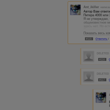
Ant_ikiller
написал
Автор Вам ответи
Питера 4000 или 
Я не утверждаю, 
общеизвестное м
здесь нет. Но ест
Петербурга был д
Показать весь к
достался Петру?
были заброшенны
#115
Ответить
/
Все версии возмо
болоте нет смыс
DELETED
#116
DELETED
#117