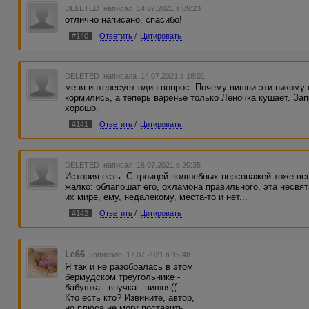
DELETED
написал 14.07.2021 в 09:23
отлично написано, спасибо!
#140
Ответить
/
Цитировать
DELETED
написала 14.07.2021 в 18:01
меня интересует один вопрос. Почему вишни эти никому
кормились, а теперь варенье только Леночка кушает. За
хорошо.
#141
Ответить
/
Цитировать
DELETED
написал 16.07.2021 в 20:35
История есть. С троицей волшебных персонажей тоже все
жалко: облапошат его, охламона правильного, эта несвята
их мире, ему, недалекому, места-то и нет...
#142
Ответить
/
Цитировать
Le66
написала 17.07.2021 в 15:48
Я так и не разобралась в этом
бермудском треугольнике -
бабушка - внучка - вишня((
Кто есть кто? Извините, автор,
но плюса не могу поставить.