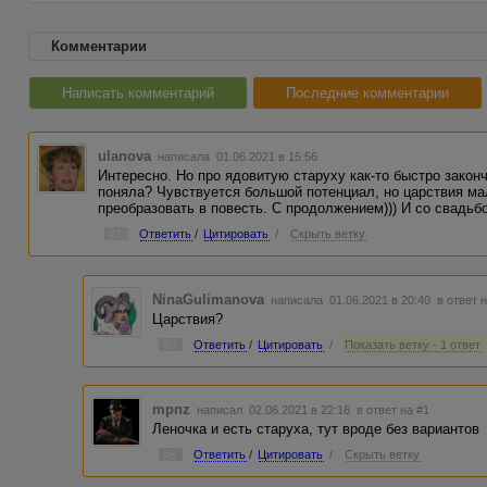
Комментарии
Написать комментарий
Последние комментарии
ulanova
написала 01.06.2021 в 15:56
Интересно. Но про ядовитую старуху как-то быстро законч
поняла? Чувствуется большой потенциал, но царствия ма
преобразовать в повесть. С продолжением))) И со свадьбо
#1
Ответить
/
Цитировать
/
Скрыть ветку
NinaGulimanova
написала 01.06.2021 в 20:40
в ответ 
Царствия?
#3
Ответить
/
Цитировать
/
Показать ветку - 1 ответ
mpnz
написал 02.06.2021 в 22:16
в ответ на #1
Леночка и есть старуха, тут вроде без вариантов
#8
Ответить
/
Цитировать
/
Скрыть ветку