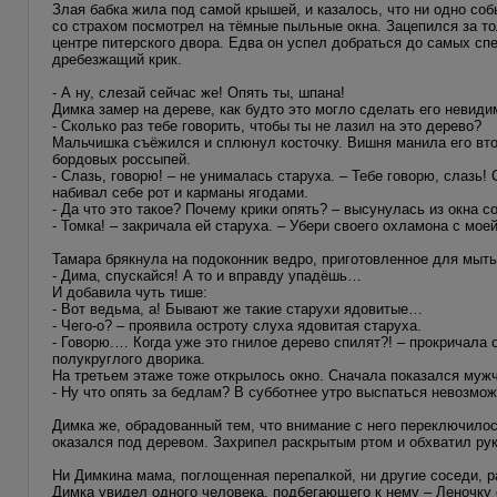
Злая бабка жила под самой крышей, и казалось, что ни одно соб
со страхом посмотрел на тёмные пыльные окна. Зацепился за т
центре питерского двора. Едва он успел добраться до самых спе
дребезжащий крик.
- А ну, слезай сейчас же! Опять ты, шпана!
Димка замер на дереве, как будто это могло сделать его невид
- Сколько раз тебе говорить, чтобы ты не лазил на это дерево?
Мальчишка съёжился и сплюнул косточку. Вишня манила его втор
бордовых россыпей.
- Слазь, говорю! – не унималась старуха. – Тебе говорю, слазь!
набивал себе рот и карманы ягодами.
- Да что это такое? Почему крики опять? – высунулась из окна 
- Томка! – закричала ей старуха. – Убери своего охламона с мое
Тамара брякнула на подоконник ведро, приготовленное для мытья
- Дима, спускайся! А то и вправду упадёшь…
И добавила чуть тише:
- Вот ведьма, а! Бывают же такие старухи ядовитые…
- Чего-о? – проявила остроту слуха ядовитая старуха.
- Говорю.… Когда уже это гнилое дерево спилят?! – прокричала 
полукруглого дворика.
На третьем этаже тоже открылось окно. Сначала показался мужч
- Ну что опять за бедлам? В субботнее утро выспаться невозмо
Димка же, обрадованный тем, что внимание с него переключилос
оказался под деревом. Захрипел раскрытым ртом и обхватил рук
Ни Димкина мама, поглощенная перепалкой, ни другие соседи, 
Димка увидел одного человека, подбегающего к нему – Леночку с