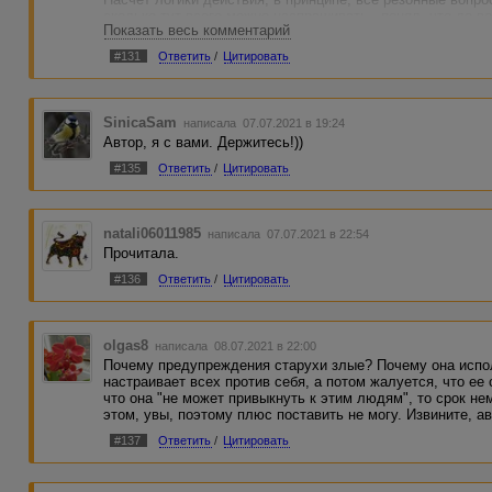
сколько тут всего можно наспрашивать - понял, что до 
Показать весь комментарий
сами.
#131
Ответить
/
Цитировать
SinicaSam
написала 07.07.2021 в 19:24
Автор, я с вами. Держитесь!))
#135
Ответить
/
Цитировать
natali06011985
написала 07.07.2021 в 22:54
Прочитала.
#136
Ответить
/
Цитировать
olgas8
написала 08.07.2021 в 22:00
Почему предупреждения старухи злые? Почему она испол
настраивает всех против себя, а потом жалуется, что ее 
что она "не может привыкнуть к этим людям", то срок не
этом, увы, поэтому плюс поставить не могу. Извините, ав
#137
Ответить
/
Цитировать