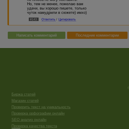
Но, тем не менее, пожелаю вам
удачи, вы хорошо пишете, только
чуток намудрили в сюжете) имхо)
#143
Ответить
/
Цитировать
Написать комментарий
Последние комментарии
Биржа статей
Магазин статей
Проверить текст на уникальность
Проверка орфографии онлайн
SEO анализ онлайн
Проверка качества текста