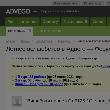
Биржа маркетинга
Каталог услуг
П
—
биржа копирайтинга №1
Работа в интернете
Заказчику
Магазин статей
Сервис
Все форумы
Новые сообщения
Адвего
Форум
Все форумы
Конкурсы
Летнее волшебство в Адв
Летнее волшебство в Адвего — Фору
Конкурсы
/
Летнее волшебство в Адвего
/
Второй
тур
Летнее волшебство в Адвего - литературный конкурс! -
Обсу
1-й тур: 133 работы
(до 27 июня 2021 года)
2-й тур: 50 работ
(до 18 июля 2021 года)
Финал / Победители: 10 работ
(до 1 августа 2021 года)
"Вишнёвая невеста" / #125 / Oksana_