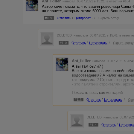
Ant_ikiller
написал 05.07.2021 в 15:21
в ответ на #104
Автор хочет сказать, что вишня ровесница Санкт-
на планете, которым около 5000 лет. Ваш вариан
#109
Ответить
/
Цитировать
/
Скрыть ветку
DELETED
написала 05.07.2021 в 15:41
в ответ н
#110
Ответить
/
Цитировать
/
Скрыть ветку
Ant_ikiller
написал 05.07.2021 в 20:
А вы там были? )
Все эти каналы сами по себе обр
водоотведения? А налог на камн
так придумал? Строить город в та
- это памятник строителям, архит
мнение, что город уже был и Пет
Показать весь комментарий
нет? Нам всего этого не узнать. Н
не исторического рассказа, а вол
#113
Ответить
/
Цитировать
/
Скр
DELETED
написала 05.07.202
#114
Ответить
/
Цитирова