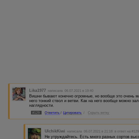
Lika1977
написала 06.07.2021 в 19:40
Вишни бывают конечно огромные, но вообще это очень ма
него тонкий ствол и ветви. Как на него вообще можно з
наглядности.
#129
Ответить
/
Цитировать
/
Скрыть ветку
UlchikKiwi
написала 06.07.2021 в 21:18
в ответ на #12
Не утруждайтесь. Есть много разных сортов высо