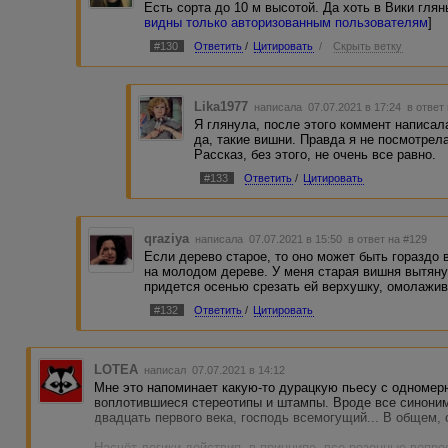
Есть сорта до 10 м высотой. Да хоть в Вики глянь
видны только авторизованным пользователям
]
#130
Ответить
/
Цитировать
/
Скрыть ветку
Lika1977
написала 07.07.2021 в 17:24
в ответ
Я глянула, после этого коммент написал
да, такие вишни. Правда я не посмотрела,
Рассказ, без этого, не очень все равно.
#133
Ответить
/
Цитировать
qraziya
написала 07.07.2021 в 15:50
в ответ на #129
Если дерево старое, то оно может быть гораздо 
на молодом дереве. У меня старая вишня вытянул
придется осенью срезать ей верхушку, омолажив
#132
Ответить
/
Цитировать
LOTEA
написал 07.07.2021 в 14:12
Мне это напоминает какую-то дурацкую пьесу с одноме
воплотившиеся стереотипы и штампы. Вроде все синони
двадцать первого века, господь всемогущий... В общем,
Насчёт логики действия, в принципе, все резонные вопро