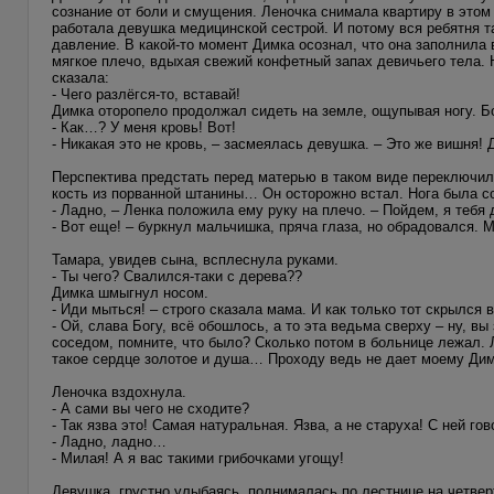
сознание от боли и смущения. Леночка снимала квартиру в этом 
работала девушка медицинской сестрой. И потому вся ребятня т
давление. В какой-то момент Димка осознал, что она заполнила 
мягкое плечо, вдыхая свежий конфетный запах девичьего тела. 
сказала:
- Чего разлёгся-то, вставай!
Димка оторопело продолжал сидеть на земле, ощупывая ногу. Бо
- Как…? У меня кровь! Вот!
- Никакая это не кровь, – засмеялась девушка. – Это же вишня!
Перспектива предстать перед матерью в таком виде переключила
кость из порванной штанины… Он осторожно встал. Нога была с
- Ладно, – Ленка положила ему руку на плечо. – Пойдем, я тебя
- Вот еще! – буркнул мальчишка, пряча глаза, но обрадовался. М
Тамара, увидев сына, всплеснула руками.
- Ты чего? Свалился-таки с дерева??
Димка шмыгнул носом.
- Иди мыться! – строго сказала мама. И как только тот скрылся 
- Ой, слава Богу, всё обошлось, а то эта ведьма сверху – ну, вы
соседом, помните, что было? Сколько потом в больнице лежал. 
такое сердце золотое и душа… Проходу ведь не дает моему Дим
Леночка вздохнула.
- А сами вы чего не сходите?
- Так язва это! Самая натуральная. Язва, а не старуха! С ней г
- Ладно, ладно…
- Милая! А я вас такими грибочками угощу!
Девушка, грустно улыбаясь, поднималась по лестнице на четвер