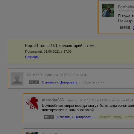
Fortheh
в ответ н
Я тоже т
Но запут
#128
Еще 31 ветка / 91 комментарий в темe
Последний:
01.06.2021 в 17:05
Показать
DELETED
написала 04.07.2021 в 23:34
#104
Ответить
/
Цитировать
/
Скрыть ветку
maroder666
написал 05.07.2021 в 14:26
в ответ на #104
Волшебные миры всегда могут быть альтернативн
повторяется с нам знакомой.
#107
Ответить
/
Цитировать
/
Показать ветку - 1 отв