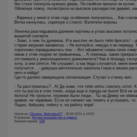
без стука толкнула нужную дверь. По-свойски прошла на кухню.
Облизнув ложку, посмотрела на высокое раскидистое дерево, н
- Варенье у меня в этом году особенное получилось… Как счит
Ветка качнулась, скрипнув о стекло. Взлетели вороны.
Леночка разглядывала далекие паутины в углах высоких потолк
вышитой скатерти.
- Знаю, о чем ты думаешь. И в мыслях не было тебя бросать! – 
старая ажурная занавеска. – Не волнуйся, никуда я не перееду.
торопливо оправдывалась она. – Вот оформлю снова свою смерт
никак к этим людям не привыкнешь… А помнишь, какие прекрасн
отстаивала у революционного домкомитета? Как в блокаду сосед
хочу, а они злятся. Не слушают, а как беда случается, меня виня
получится… - девушка мечтательно закатила глаза и звонко ра
него и пойду!
Где-то далеко заверещала сигнализация. Стучал о стенку мяч.
- Ты расстроилась?.. А! Да знаю, что тебя опять спилить хотят.
что ты росла в этих топях, когда еще и города не было! Всё не
болота! Не тронули, поумнее были люди... Ты на Димку не обижа
кривая, не червивая. Если он сможет нас понять и услышать, то
Ладно, бабушка, побегу я, на работу пора!
Написал:
Oksana_Alekseeva77
, 28.06.2021 в 19:03
В форуме:
Летнее волшебство в Адвего
Комментариев:
139