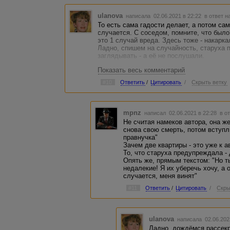
ulanova
написала 02.06.2021 в 22:22
в ответ н
То есть сама гадости делает, а потом сама
случается. С соседом, помните, что было
это 1 случай вреда. Здесь тоже - накарка
Ладно, спишем на случайность, старуха 
заглядывать - а её не послушали.
Показать весь комментарий
И вот ещё. "подбегающего к нему – Леноч
жила под самой крышей," Они на разных 
#10
Ответить
/
Цитировать
/
Скрыть ветку
снимать сразу 2 квартиры? Нет, это уже,
вариантах, за уши притянуто, если что.
mpnz
написал 02.06.2021 в 22:28
в о
Не считая намеков автора, она ж
снова свою смерть, потом вступл
правнучка"
Зачем две квартиры - это уже к а
То, что старуха предупреждала -
Опять же, прямым текстом: "Но т
недалекие! Я их уберечь хочу, а 
случается, меня винят"
#11
Ответить
/
Цитировать
/
Скры
ulanova
написала 02.06.202
Ладно, дождёмся рассекр