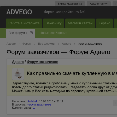
Биржа маркетинга
Каталог услуг
П
—
биржа копирайтинга №1
Работа в интернете
Заказчику
Магазин статей
Сервис
Все форумы
Новые сообщения
Адвего
Форум
Все форумы
Адвего
Форум заказчиков
Форум заказчиков — Форум Адвего
Адвего
/
Форум заказчиков
Как правильно скачать купленную в м
Здравствуйте, возникла проблема у меня с купленными статьями
потом долго статьи редактировать. Разделять слова друг от дру
Может быть у Вас есть методика по переносу купленной статьи 
Написала:
ufufhbyf
, 15.04.2013 в 21:11
В форуме:
Форум заказчиков
Комментариев:
1