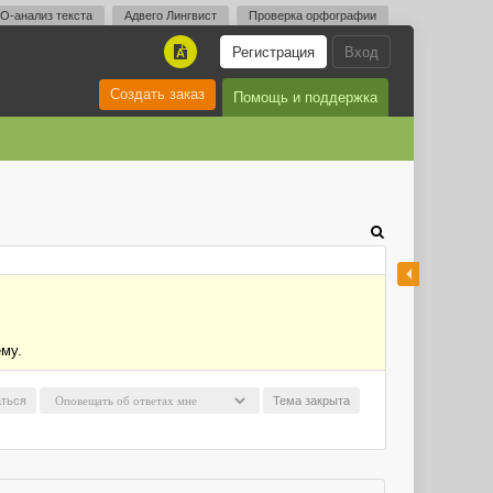
O-анализ текста
Адвего Лингвист
Проверка орфографии
Регистрация
Вход
A
Создать заказ
Помощь и поддержка
ему.
ться
Тема закрыта