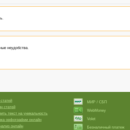
ь.
ные неудобства.
 статей
МИР / СБП
н статей
WebMoney
ить текст на уникальность
Volet
рка орфографии онлайн
нализ онлайн
Безналичный платеж