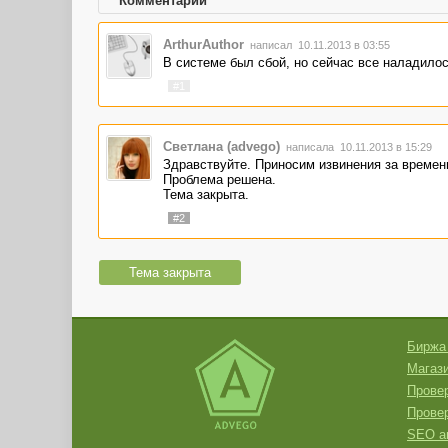
Комментарии
ArthurAuthor
написал 10.11.2013 в 03:55
В системе был сбой, но сейчас все наладилос
#1
Светлана (advego)
написала 10.11.2013 в 15:29
Здравствуйте. Приносим извинения за времен
Проблема решена.
Тема закрыта.
#2
Тема закрыта
Биржа
Магази
Провер
Прове
SEO а