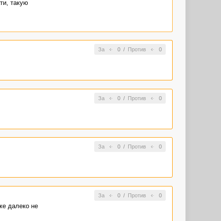
ти, такую
За
0
/
Против
0
За
0
/
Против
0
За
0
/
Против
0
За
0
/
Против
0
же далеко не