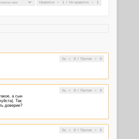
Нравится
1
/
Не нравится
1
За
0
/
Против
0
За
0
/
Против
0
такое, а сын
уйста). Так
ть доверие?
За
0
/
Против
0