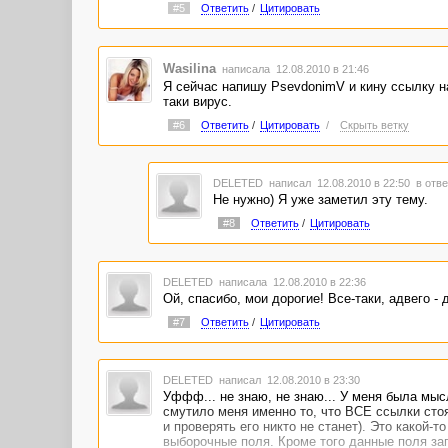
#5
Ответить
/
Цитировать
Wasilina
написала 12.08.2010 в 21:46
Я сейчас напишу PsevdonimV и кину ссылку на
таки вирус.
#6
Ответить
/
Цитировать
/
Скрыть ветку
DELETED
написал 12.08.2010 в 22:50
в отве
Не нужно) Я уже заметил эту тему.
#8
Ответить
/
Цитировать
DELETED
написала 12.08.2010 в 22:36
Ой, спасибо, мои дорогие! Все-таки, адвего -
#7
Ответить
/
Цитировать
DELETED
написал 12.08.2010 в 23:30
Уффф... не знаю, не знаю... У меня была мыс
смутило меня именно то, что ВСЕ ссылки стоя
и проверять его никто не станет). Это какой
выборочные поля. Кроме того данные поля за