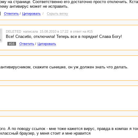
рму на странице. Соответственно его достаточно просто отключить. Кста
лему антивирус может не исправить.
Ответить
/
Цитировать
/
Скрыть ветку
DELETED
написала 15.08.2010 в 17:22
в ответ на #15
Все! Спасибо, отключила! Теперь все в порядке! Слава Богу!
#16
Ответить
/
Цитировать
антивирусником, скажите сынишке, он уж должен знать что делать.
ого. А по поводу ссылок - мне тоже кажется вирус, правда в компах я то
 классный браузер, у меня стоит и мне нравится