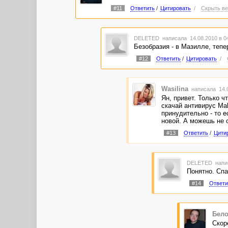
#11
Ответить
/
Цитировать
/
Скрыть ве
DELETED
написала 14.08.2010 в 
Безобразия - в Мазилле, тепе
#12
Ответить
/
Цитировать
/
Wasilina
написала 14.0
Ян, привет. Только ч
скачай антивирус Mal
принудительно - то е
новой. А можешь не с
#13
Ответить
/
Цити
DELETED
напи
Понятно. Спа
#14
Ответи
Бело
Скор