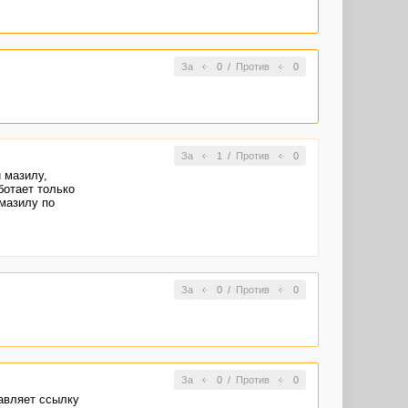
За
0
/
Против
0
За
1
/
Против
0
 мазилу,
ботает только
 мазилу по
За
0
/
Против
0
За
0
/
Против
0
бавляет ссылку