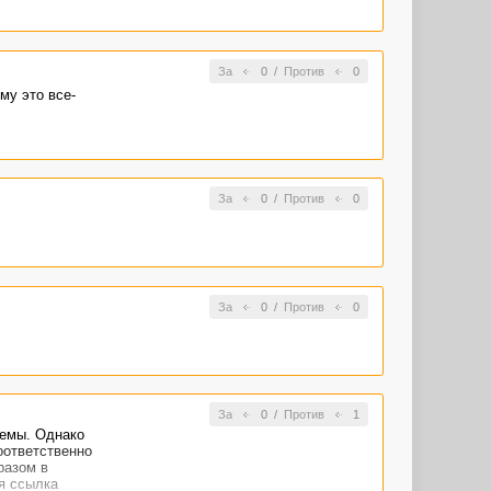
За
0
/
Против
0
му это все-
За
0
/
Против
0
За
0
/
Против
0
За
0
/
Против
1
темы. Однако
оответственно
разом в
я ссылка