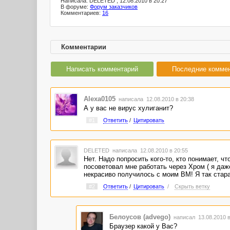
Написала: DELETED , 12.08.2010 в 20:27
В форуме:
Форум заказчиков
Комментариев:
16
Комментарии
Написать комментарий
Последние комме
Alexa0105
написала 12.08.2010 в 20:38
А у вас не вирус хулиганит?
#1
Ответить
/
Цитировать
DELETED
написала 12.08.2010 в 20:55
Нет. Надо попросить кого-то, кто понимает, ч
посоветовал мне работать через Хром ( я даже
некрасиво получилось с моим ВМ! Я так стара
#2
Ответить
/
Цитировать
/
Скрыть ветку
Белоусов (advego)
написал 13.08.2010 
Браузер какой у Вас?