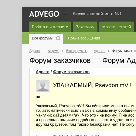
—
биржа копирайтинга №1
Работа в интернете
Заказчику
Магазин статей
Все форумы
Новые сообщения
Адвего
Форум
Все форумы
Адвего
Форум заказчи
Форум заказчиков — Форум Ад
Адвего
/
Форум заказчиков
УВАЖАЕМЫЙ, PsevdonimV !
ап
Уважаемый, PsevdonimV ! Вы обвинили меня в спаме 
то, автоматически всплывают в самом низу сообщений 
>английский детям</a>. Что это - не пойму! Я не асс
я проверяла наличие подобных ссылок и удаляла их, 
другом браузере, там такого безобразия нет. Не хочу