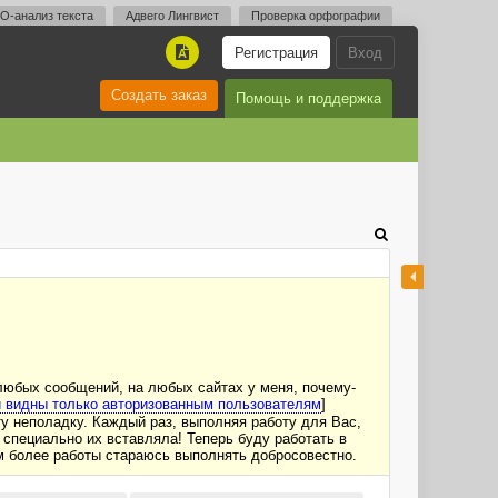
O-анализ текста
Адвего Лингвист
Проверка орфографии
Регистрация
Вход
A
Создать заказ
Помощь и поддержка
 любых сообщений, на любых сайтах у меня, почему-
 видны только авторизованным пользователям
]
эту неполадку. Каждый раз, выполняя работу для Вас,
е специально их вставляла! Теперь буду работать в
тем более работы стараюсь выполнять добросовестно.