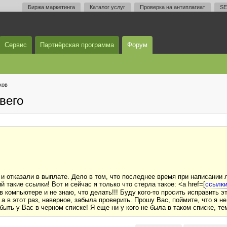
Биржа маркетинга
Каталог услуг
Проверка на антиплагиат
SE
Сервис
Партнёрская программа
Форум
ков
вего
и отказали в выплате. Дело в том, что последнее время при написании
такие ссылки! Вот и сейчас я только что стерла такое: <a href=[
ссылки
 в компьютере и не знаю, что делать!!! Буду кого-то просить исправить 
а в этот раз, наверное, забыла проверить. Прошу Вас, поймите, что я н
 быть у Вас в черном списке! Я еще ни у кого не была в таком списке, 