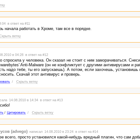
тку
04:04
в ответ на #11
рь начала работать в Хроме, там все в порядке.
Скрыть ветку
8.2010 в 04:28
в ответ на #12
то спросила у человека. Он сказал не стоит с ним заморачиваться. Снеси
warebytes' Anti-Malware (он не конфликтует с другими антивирусами и ра
сть надо тебе, ты его запускаешь). А потом, если захочешь, установишь
носить. Скачай этот антивирус и проверь.
ровать
/
Скрыть ветку
сала 14.08.2010 в 14:34
в ответ на #13
сибо!
ть
/
Цитировать
/
Скрыть ветку
усов (advego)
написал 14.08.2010 в 23:24
в ответ на #14
ее всего, просто установился какой-нибудь вредный плагин, что сам до