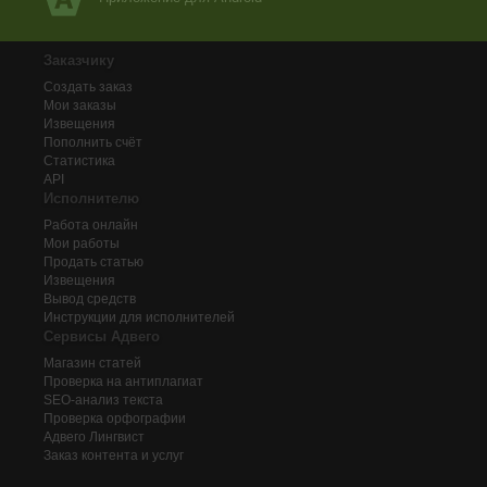
Заказчику
Создать заказ
Мои заказы
Извещения
Пополнить счёт
Статистика
API
Исполнителю
Работа онлайн
Мои работы
Продать статью
Извещения
Вывод средств
Инструкции для исполнителей
Сервисы Адвего
Магазин статей
Проверка на антиплагиат
SEO-анализ текста
Проверка орфографии
Адвего
Лингвист
Заказ контента и услуг