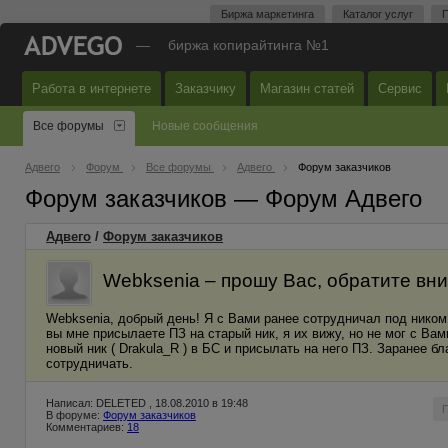
Биржа маркетинга
Каталог услуг
П
—
биржа копирайтинга №1
Работа в интернете
Заказчику
Магазин статей
Сервис
Все форумы
Новые сообщения
Адвего
Форум
Все форумы
Адвего
Форум заказчиков
Форум заказчиков — Форум Адвего
Адвего
/
Форум заказчиков
Webksenia – прошу Вас, обратите вн
Webksenia, добрый день! Я с Вами ранее сотрудничал под ником S
вы мне присылаете ПЗ на старый ник, я их вижу, но не мог с Ва
новый ник ( Drakula_R ) в БС и присылать на него ПЗ. Заранее 
сотрудничать.
Написал: DELETED , 18.08.2010 в 19:48
В форуме:
Форум заказчиков
Комментариев:
18