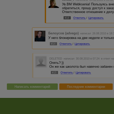
Ув.ВМ Webksenia! Пользуясь вн
обратиться, прошу доступ к зака
Ответственное отношение к делу
#18
Ответить
/
Цитировать
Белоусов (advego)
написал 26.08.2010 в 18
У него блокировка на две неделе и тольк
#14
Ответить
/
Цитировать
DELETED
написал 30.08.2010 в 07:24
в ответ н
Опять?:))
Он же как школота был навечно забанен в
#15
Ответить
/
Цитировать
Написать комментарий
Последние комментарии