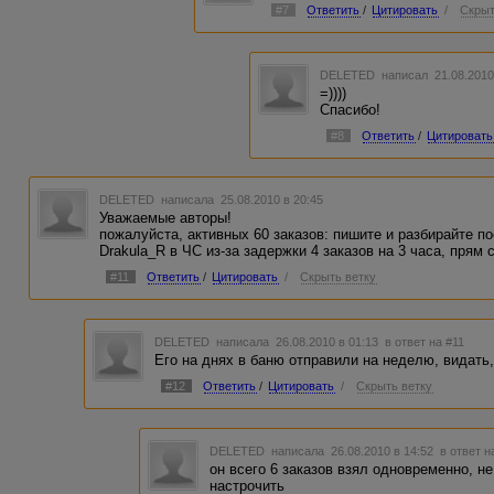
#7
Ответить
/
Цитировать
/
Скрыт
DELETED
написал 21.08.2010
=))))
Спасибо!
#8
Ответить
/
Цитировать
DELETED
написала 25.08.2010 в 20:45
Уважаемые авторы!
пожалуйста, активных 60 заказов: пишите и разбирайте по
Drakula_R в ЧС из-за задержки 4 заказов на 3 часа, прям 
#11
Ответить
/
Цитировать
/
Скрыть ветку
DELETED
написала 26.08.2010 в 01:13
в ответ на #11
Его на днях в баню отправили на неделю, видать,
#12
Ответить
/
Цитировать
/
Скрыть ветку
DELETED
написала 26.08.2010 в 14:52
в ответ н
он всего 6 заказов взял одновременно, не
настрочить