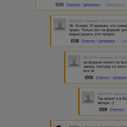
#13
Ответить
/
Цитировать
/
Скрыть ветку
DELETED
написала 02.12.2010 в 10:5
Ув. Ксения. Я признаю, что сов
право. Только вот на форуме за
мирно решить этот вопрос.
#17
Ответить
/
Цитировать
/
Скр
DELETED
написала 07.12.20
на форуме ничего не был
заказа, поэтому со злос
все ok
#19
Ответить
/
Цитирова
DELETED
написала
Так может и в Б
автора :-)
#21
Ответить
/
kvitka_i
написала 04.12.2010 в 13:5