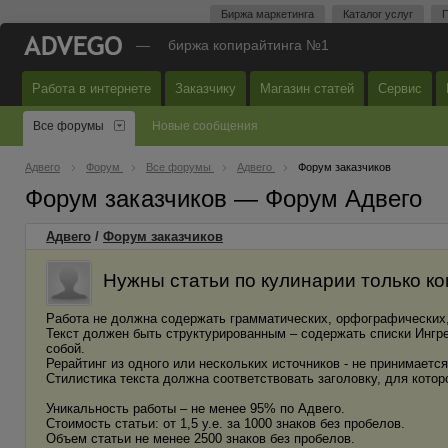
Биржа маркетинга
Каталог услуг
П
—
биржа копирайтинга №1
Работа в интернете
Заказчику
Магазин статей
Сервис
Все форумы
Новые сообщения
Адвего
Форум
Все форумы
Адвего
Форум заказчиков
Форум заказчиков — Форум Адвего
Адвего
/
Форум заказчиков
Нужны статьи по кулинарии только ко
Работа не должна содержать грамматических, орфографических,
Текст должен быть структурированным – содержать списки Ингре
собой.
Рерайтинг из одного или нескольких источников - не принимается
Стилистика текста должна соответствовать заголовку, для котор
Уникальность работы – не менее 95% по Адвего.
Стоимость статьи: от 1,5 у.е. за 1000 знаков без пробелов.
Объем статьи не менее 2500 знаков без пробелов.