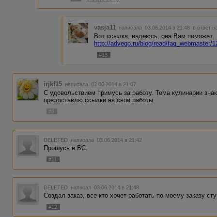
vasja11
написала 03.06.2014 в 21:48
в ответ н
Вот ссылка, надеюсь, она Вам поможет.
http://advego.ru/blog/read/faq_webmaster/
#13
irjkf15
написала 03.06.2014 в 21:07
С удовольствием примусь за работу. Тема кулинарии зна
предоставлю ссылки на свои работы.
#6
DELETED
написала 03.06.2014 в 21:42
Прошусь в БС.
#11
DELETED
написал 03.06.2014 в 21:48
Создал заказ, все кто хочет работать по моему заказу ст
#12