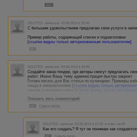
#10
DELETED
написала 03.06.2014 в 20:40
С большим удовольствием предлагаю свои услуги в напи
Пример работы, содержащей списки и подзаголовки:
[
ссылки видны только авторизованным пользователям
]
#4
DELETED
написала 03.06.2014 в 20:46
Создайте заказ-тендер, где авторы смогут предлагать св
работ. Иначе Вашу тему администрация быстро закроет.
Готова писать для Вас статьи по кулинарии. Примеры раб
пицца в микроволновке [
ссылки видны только авторизова
манник в микроволновке [
ссылки видны только авторизо
паста с сыром пармезан и Дор Блю [
ссылки видны только
Показать весь комментарий
печень в сметанном соусе [
ссылки видны только авториз
шарлотка в микроволновке [
ссылки видны только автори
#5
Скрыть ветку
[
ссылки видны только авторизованным пользователям
]
DELETED
написал 03.06.2014 в 21:20
в ответ на #5
Как его создать? Я тут не понимаю как создаются
#7
Скрыть ветку