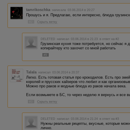
tamrikoschka
написала 03.06.2014 в 20:27
Прошусь и я. Предлагаю, если интересно, блюда грузинск
#2
Скрыть ветку
DELETED
написал 03.06.2014 в 21:23
в ответ на #2
Грузинская кухня тоже потребуется, но сейчас я
копирайтеру кто захочет со мной работать
#9
Talala
написал 03.06.2014 в 20:37
Легко. Есть готовая статья про крокодилов. Есть про зме
королей и прусских кайзеров что любил и как организовыв
Можно про раков и модные блюда из раков начала века.
Если возмьмете в БС, то через неделю я вернусь и все 
#3
Скрыть ветку
DELETED
написал 03.06.2014 в 21:24
в ответ на #3
Нужны реальные рецепты, вкусные, которые можн
лично.