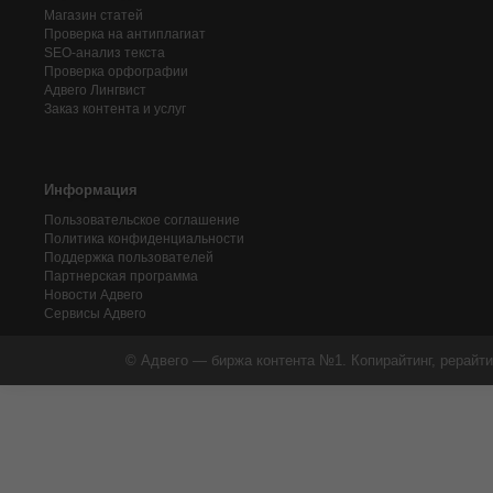
Магазин статей
Проверка на антиплагиат
SEO-анализ текста
Проверка орфографии
Адвего
Лингвист
Заказ контента и услуг
Информация
Пользовательское соглашение
Политика конфиденциальности
Поддержка пользователей
Партнерская программа
Новости Адвего
Сервисы Адвего
© Адвего — биржа контента №1. Копирайтинг, рерайти