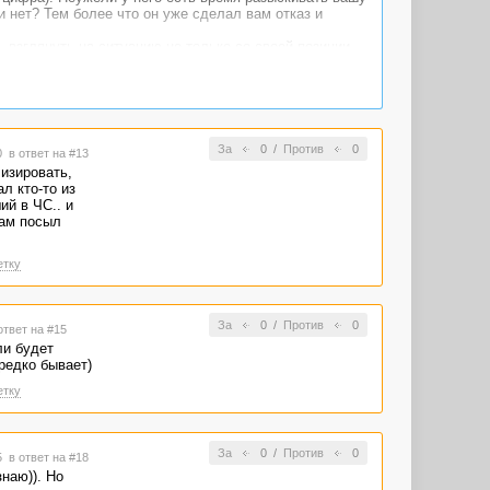
и нет? Тем более что он уже сделал вам отказ и
ь взглянуть на ситуацию не только со своей позиции.
чились - двигаемся дальше) Удачи)
За
0
/
Против
0
00
в ответ на #13
изировать,
ал кто-то из
ий в ЧС.. и
Сам посыл
етку
За
0
/
Против
0
ответ на #15
ли будет
редко бывает)
етку
За
0
/
Против
0
05
в ответ на #18
знаю)). Но