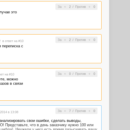
За
2
/
Против
0
лучае это
За
2
/
Против
0
02
в ответ на #10
 переписка с
За
0
/
Против
0
вет на #10
ете, можно
азов в связи
За
7
/
Против
0
2014 в 13:08
оанализировать свои ошибки, сделать выводы,
НО! Представьте, что в день заказчику нужно 100 или
я цифра). Неужели у него есть время разыскивать вашу