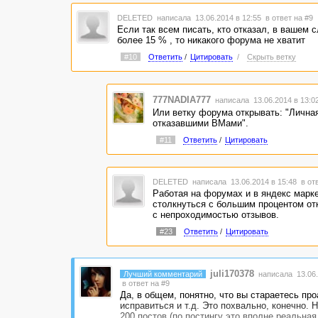
DELETED
написала 13.06.2014 в 12:55
в ответ на #9
Если так всем писать, кто отказал, в вашем с
более 15 % , то никакого форума не хватит
#10
Ответить
/
Цитировать
/
Скрыть ветку
777NADIA777
написала 13.06.2014 в 13:
Или ветку форума открывать: "Личная
отказавшими ВМами".
#11
Ответить
/
Цитировать
DELETED
написала 13.06.2014 в 15:48
в от
Работая на форумах и в яндекс марк
столкнуться с большим процентом отк
с непроходимостью отзывов.
#23
Ответить
/
Цитировать
juli170378
Лучший комментарий
написала 13.06.
в ответ на #9
Да, в общем, понятно, что вы стараетесь пр
исправиться и т.д. Это похвально, конечно. 
200 постов (по постингу это вполне реальна