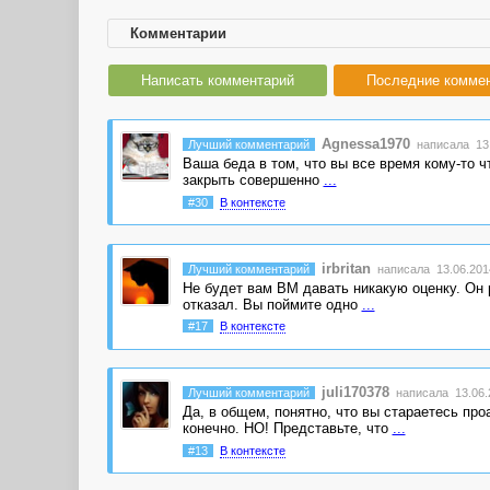
Комментарии
Написать комментарий
Последние комме
Agnessa1970
Лучший комментарий
написала 13.
Ваша беда в том, что вы все время кому-то чт
закрыть совершенно
...
#30
В контексте
irbritan
Лучший комментарий
написала 13.06.2014
Не будет вам ВМ давать никакую оценку. Он р
отказал. Вы поймите одно
...
#17
В контексте
juli170378
Лучший комментарий
написала 13.06.2
Да, в общем, понятно, что вы стараетесь про
конечно. НО! Представьте, что
...
#13
В контексте