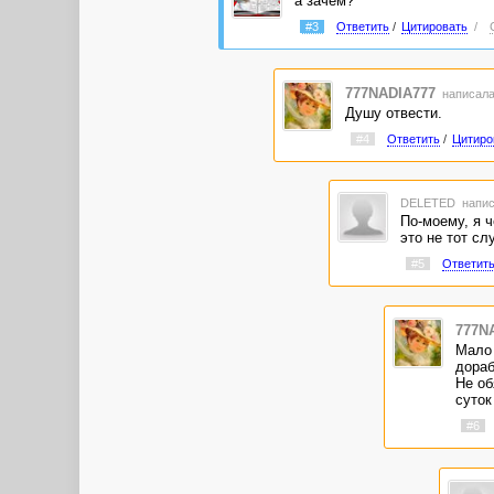
а зачем?
#3
Ответить
/
Цитировать
/
777NADIA777
написала
Душу отвести.
#4
Ответить
/
Цитиро
DELETED
напис
По-моему, я ч
это не тот сл
#5
Ответит
777N
Мало 
дораб
Не об
суток
#6