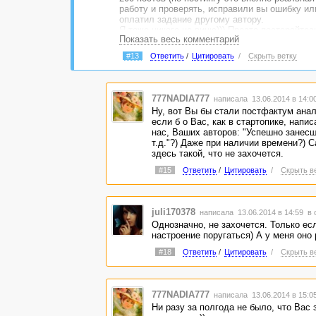
работу и проверять, исправили вы ошибку ил
оплатил задание другому автору.
Я тоже никого не виню))) Просто постарайтес
Показать весь комментарий
И вообще, все это - ваш опыт. Осознали, нау
#13
Ответить
/
Цитировать
/
Скрыть ветку
777NADIA777
написала 13.06.2014 в 14:
Ну, вот Вы бы стали постфактум анал
если б о Вас, как в стартопике, напис
нас, Ваших авторов: "Успешно занесш
т.д."?) Даже при наличии времени?) 
здесь такой, что не захочется.
#15
Ответить
/
Цитировать
/
Скрыть в
juli170378
написала 13.06.2014 в 14:59
в 
Однозначно, не захочется. Только ес
настроение поругаться) А у меня оно 
#18
Ответить
/
Цитировать
/
Скрыть в
777NADIA777
написала 13.06.2014 в 15:
Ни разу за полгода не было, что Вас 