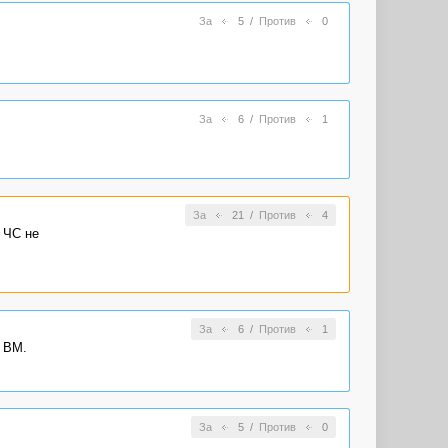
За
5
/
Против
0
За
6
/
Против
1
За
21
/
Против
4
 ЧС не
За
6
/
Против
1
к ВМ.
За
5
/
Против
0