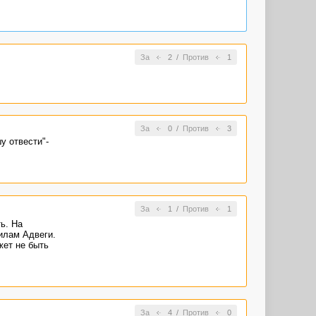
За
2
/
Против
1
За
0
/
Против
3
у отвести"-
За
1
/
Против
1
ь. На
вилам Адвеги.
жет не быть
За
4
/
Против
0