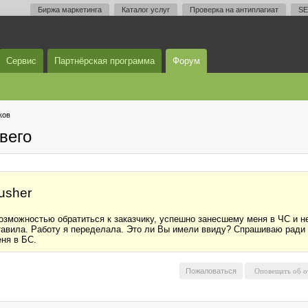
Биржа маркетинга
Каталог услуг
Проверка на антиплагиат
SE
Сервис
Партнёрская программа
Форум
ков
вего
usher
возможностью обратиться к заказчику, успешно занесшему меня в ЧС и 
оставила. Работу я переделала. Это ли Вы имели ввиду? Спрашиваю ради
еня в БС.
Пожаловаться