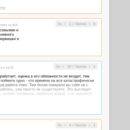
етку
За
1
/
Против
0
ответ на #19
 семьями и
дневного
нервишки в
За
10
/
Против
1
4 в 14:23
аботает, оценка в его обязанности не входит, тем
 поймите одно - что времени на все катастрофически
ша работа тоже. Тем более показали вы себя не с
жайтесь, уже просто не существуете. Это выглядит
, купили телевизор, привезли домой, а он оказался
На все потратили кучу времени, в результате, купили
предлагают - вы приедте к нам, у нас тут новый
й или плохой, может вы именно такой хотели.
За
4
/
Против
1