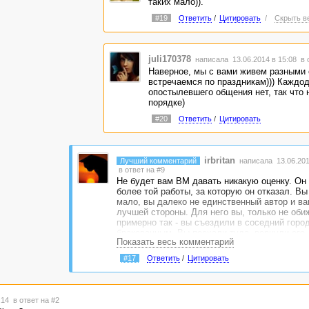
таких мало)).
#19
Ответить
/
Цитировать
/
Скрыть в
juli170378
написала 13.06.2014 в 15:08
в 
Наверное, мы с вами живем разными
встречаемся по праздникам))) Каждо
опостылевшего общения нет, так что 
порядке)
#20
Ответить
/
Цитировать
irbritan
Лучший комментарий
написала 13.06.201
в ответ на #9
Не будет вам ВМ давать никакую оценку. Он р
более той работы, за которую он отказал. Вы
мало, вы далеко не единственный автор и ва
лучшей стороны. Для него вы, только не оби
примерно так - вы съездили в соседний город
бракованным. Вы поехали туда, вернули его. 
Показать весь комментарий
другой. А вам бац и звонят из того города и 
телевизор появился - оцените, как он хороши
#17
Ответить
/
Цитировать
4:14
в ответ на #2