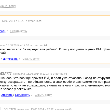
Скрыть ветку
 13.06.2014 в 11:29
в ответ на #3
вать
/
Скрыть ветку
ала 13.06.2014 в 12:10
в ответ на #4
етко написала: "я переделала работу". И хочу получить оценку ВМ. "Душ
учай.
ь
/
Цитировать
/
Скрыть ветку
ADIA777
написала 13.06.2014 в 12:14
в ответ на #5
шансов, что вообще прочтет ВМ, и если уже отказано, назад не открутит
отку возвращать - не обязанность, а знак особого расположения по пра
язаны, и, если не возвращают, винить не в чем - просто элементарно мо
 в запасе у заказчика.
Ответить
/
Цитировать
/
Скрыть ветку
DELETED
написала 13.06.2014 в 12:22
в ответ на #6