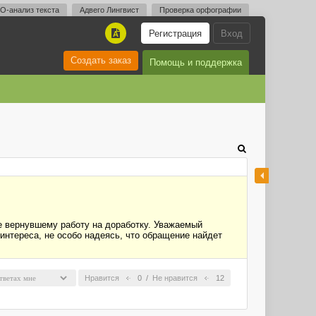
O-анализ текста
Адвего Лингвист
Проверка орфографии
Регистрация
Вход
A
Создать заказ
Помощь и поддержка
не вернувшему работу на доработку. Уважаемый
 интереса, не особо надеясь, что обращение найдет
Нравится
0
/
Не нравится
12