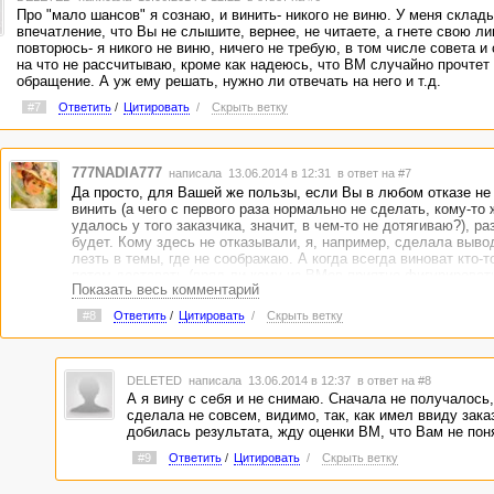
Про "мало шансов" я сознаю, и винить- никого не виню. У меня склад
впечатление, что Вы не слышите, вернее, не читаете, а гнете свою л
повторюсь- я никого не виню, ничего не требую, в том числе совета и
на что не рассчитываю, кроме как надеюсь, что ВМ случайно прочтет
обращение. А уж ему решать, нужно ли отвечать на него и т.д.
#7
Ответить
/
Цитировать
/
Скрыть ветку
777NADIA777
написала 13.06.2014 в 12:31
в ответ на #7
Да просто, для Вашей же пользы, если Вы в любом отказе н
винить (а чего с первого раза нормально не сделать, кому-то 
удалось у того заказчика, значит, в чем-то не дотягиваю?), ра
будет. Кому здесь не отказывали, я, например, сделала вывод
лезть в темы, где не соображаю. А когда всегда виноват кто-то
потом доставать (вряд ли кому из ВМов приятно фигурироват
Показать весь комментарий
таком контексте без согласия на это) - это путь в никуда. Есл
возвращают на доработку, всего 2 варианта:
#8
Ответить
/
Цитировать
/
Скрыть ветку
а) нет времени
б) работа сдана такого качества, что не оставляет надежд: "Ч
подделать и хорошо будет".
DELETED
написала 13.06.2014 в 12:37
в ответ на #8
А я вину с себя и не снимаю. Сначала не получалось
сделала не совсем, видимо, так, как имел ввиду зака
добилась результата, жду оценки ВМ, что Вам не пон
#9
Ответить
/
Цитировать
/
Скрыть ветку