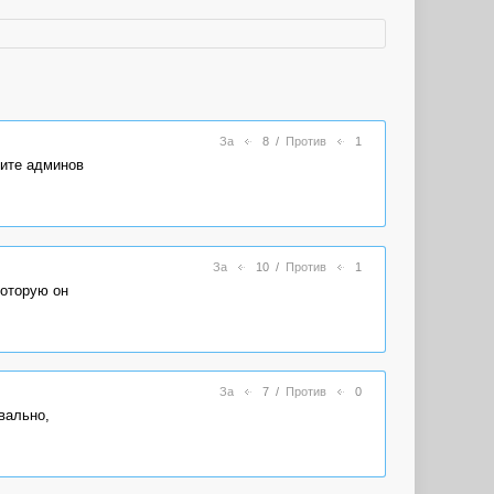
За
8
/
Против
1
сите админов
За
10
/
Против
1
которую он
За
7
/
Против
0
вально,