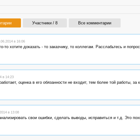
нтарии
Участники / 8
Все комментарии
06.2014 в 16:06
о-то хотите доказать - то заказчику, то коллегам. Расслабьтесь и попро
 в 14:23
аботает, оценка в его обязанности не входит, тем более той работы, за 
014 в 13:08
анализировать свои ошибки, сделать выводы, исправиться и т.д. Это пох