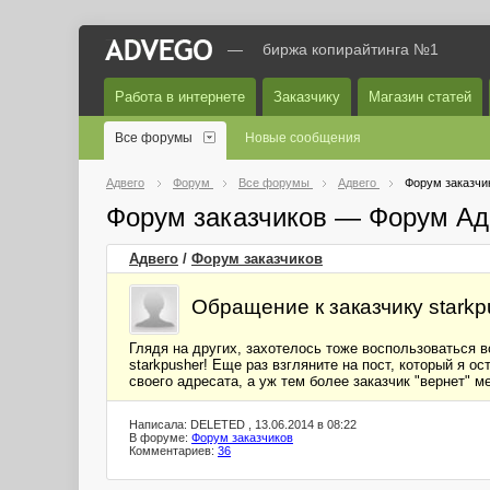
—
биржа копирайтинга №1
Работа в интернете
Заказчику
Магазин статей
Все форумы
Новые сообщения
Адвего
Форум
Все форумы
Адвего
Форум заказчи
Форум заказчиков — Форум Ад
Адвего
/
Форум заказчиков
Обращение к заказчику starkp
Глядя на других, захотелось тоже воспользоваться 
starkpusher! Еще раз взгляните на пост, который я 
своего адресата, а уж тем более заказчик "вернет" м
Написала: DELETED , 13.06.2014 в 08:22
В форуме:
Форум заказчиков
Комментариев:
36