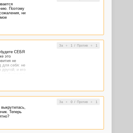
ывается
инию. Поэтому
 сожаления, ни
 мое
За
1
/
Против
1
е будете СЕБЯ
же это
звития не
 для себя: не
 другой, и его
ь на форуме в
и не
уть -чуть
За
0
/
Против
1
, выкрутилась,
зчик. Теперь
ятно?