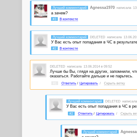
Agnessa1970
Лучший комментарий
написала 13.
а зачем?
#3
В контексте
Лучший комментарий
DELETED
написала 13.06.201
У Вас есть опыт попадания в ЧС в результат
#2
В контексте
DELETED
написала 13.06.2014 в 09:52
Лучше бы Вы, глядя на других, запомнили, чт
оказаться. Работайте дальше и не парьтесь.
#1
Ответить
/
Цитировать
/
Скрыть ветку
Лучший комментарий
DELETED
написала
У Вас есть опыт попадания в ЧС в ре
#2
Ответить
/
Цитировать
/
Скрыть ве
Agnessa
Лучший комментарий