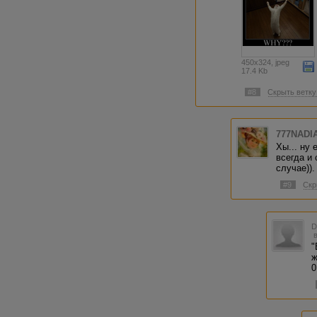
450x324, jpeg
17.4 Kb
#8
Скрыть ветку
777NADI
Хы... ну 
всегда и
случае)).
#9
Скр
"
ж
0