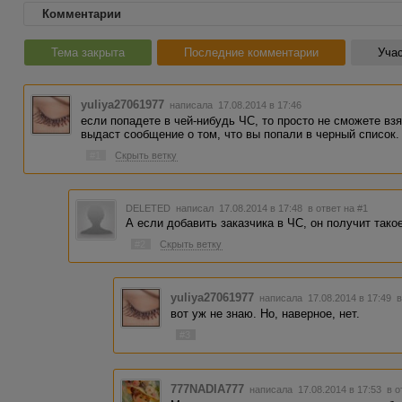
Комментарии
Тема закрыта
Последние комментарии
Учас
yuliya27061977
написала 17.08.2014 в 17:46
если попадете в чей-нибудь ЧС, то просто не сможете взя
выдаст сообщение о том, что вы попали в черный список.
#1
Скрыть ветку
DELETED
написал 17.08.2014 в 17:48
в ответ на #1
А если добавить заказчика в ЧС, он получит тако
#2
Скрыть ветку
yuliya27061977
написала 17.08.2014 в 17:49
в
вот уж не знаю. Но, наверное, нет.
#3
777NADIA777
написала 17.08.2014 в 17:53
в о