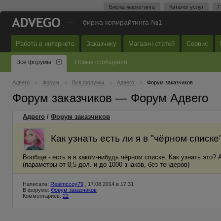
Биржа маркетинга
Каталог услуг
П
—
биржа копирайтинга №1
Работа в интернете
Заказчику
Магазин статей
Сервис
Все форумы
Новые сообщения
Адвего
Форум
Все форумы
Адвего
Форум заказчиков
Форум заказчиков — Форум Адвего
Адвего
/
Форум заказчиков
Как узнать есть ли я в "чёрном списке
Вообще - есть я в каком-нибудь чёрном списке. Как узнать это? 
(параметры от 0,5 дол. и до 1000 знаков, без тендеров)
Написала:
Realmccoy79
, 17.08.2014 в 17:31
В форуме:
Форум заказчиков
Комментариев:
22