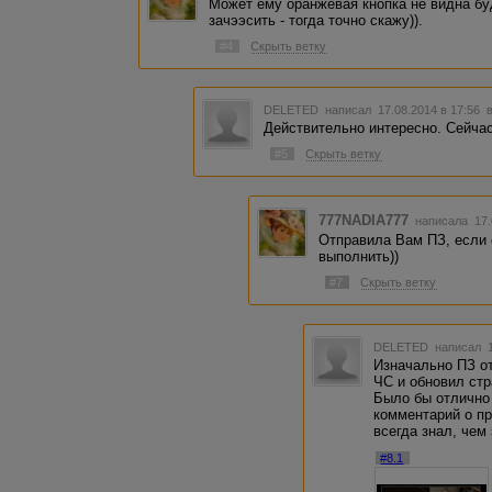
Может ему оранжевая кнопка не видна б
зачээсить - тогда точно скажу)).
#4
Скрыть ветку
DELETED
написал 17.08.2014 в 17:56
Действительно интересно. Сейчас
#5
Скрыть ветку
777NADIA777
написала 17.
Отправила Вам ПЗ, если 
выполнить))
#7
Скрыть ветку
DELETED
написал 1
Изначально ПЗ от
ЧС и обновил стр
Было бы отлично
комментарий о пр
всегда знал, чем
#8.1