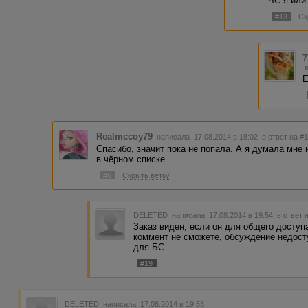
ЧС я или
#13
Ск
7
Е
Realmccoy79
написала 17.08.2014 в 18:02
в ответ на #
Спасибо, значит пока не попала. А я думала мне 
в чёрном списке.
#6
Скрыть ветку
DELETED
написала 17.08.2014 в 19:54
в ответ 
Заказ виден, если он для общего доступа
коммент не сможете, обсуждение недост
для БС.
#19
DELETED
написала 17.08.2014 в 19:53