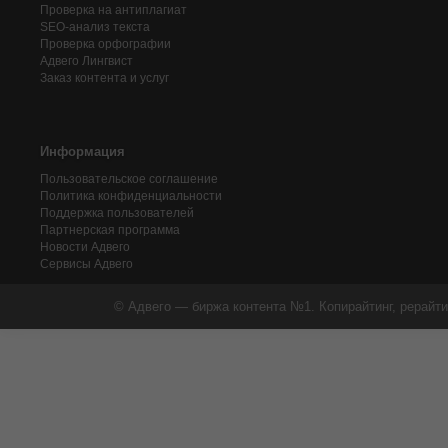
Проверка на антиплагиат
SEO-анализ текста
Проверка орфографии
Адвего
Лингвист
Заказ контента и услуг
Информация
Пользовательское соглашение
Политика конфиденциальности
Поддержка пользователей
Партнерская программа
Новости Адвего
Сервисы Адвего
© Адвего — биржа контента №1. Копирайтинг, рерайти