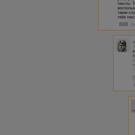
тексты. Т
воспольз
такие сл
тебя тек
#18
Ск
m
в
(
с
в
с
р
П
п
т