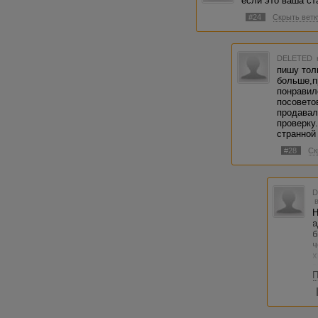
если это ваша с
#24
Скрыть ветк
DELETED
пишу тол
больше,п
понравил
посовето
продавал
проверку
странной
#28
Ск
Н
а
б
ч
х
э
П