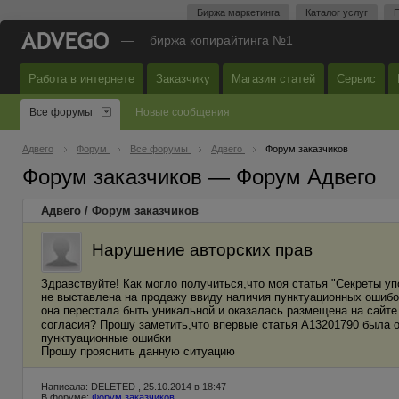
Биржа маркетинга
Каталог услуг
П
—
биржа копирайтинга №1
Работа в интернете
Заказчику
Магазин статей
Сервис
Все форумы
Новые сообщения
Адвего
Форум
Все форумы
Адвего
Форум заказчиков
Форум заказчиков — Форум Адвего
Адвего
/
Форум заказчиков
Нарушение авторских прав
Здравствуйте! Как могло получиться,что моя статья "Секреты у
не выставлена на продажу ввиду наличия пунктуационных ошибо
она перестала быть уникальной и оказалась размещена на сайте 
согласия? Прошу заметить,что впервые статья A13201790 была от
пунктуационные ошибки
Прошу прояснить данную ситуацию
Написала: DELETED , 25.10.2014 в 18:47
В форуме:
Форум заказчиков