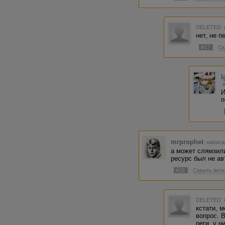
DELETED
нет, не 
#17
Ск
I
И
п
mrprophet
написа
а может слямзили
ресурс был не ав
#16
Скрыть ветк
DELETED
кстати, 
вопрос. 
реги, у н