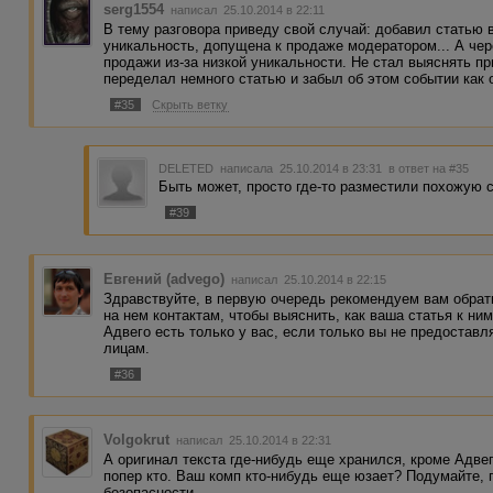
serg1554
написал 25.10.2014 в 22:11
В тему разговора приведу свой случай: добавил статью 
уникальность, допущена к продаже модератором... А чер
продажи из-за низкой уникальности. Не стал выяснять п
переделал немного статью и забыл об этом событии как 
#35
Скрыть ветку
DELETED
написала 25.10.2014 в 23:31
в ответ на #35
Быть может, просто где-то разместили похожую 
#39
Евгений (advego)
написал 25.10.2014 в 22:15
Здравствуйте, в первую очередь рекомендуем вам обрат
на нем контактам, чтобы выяснить, как ваша статья к ни
Адвего есть только у вас, если только вы не предоставл
лицам.
#36
Volgokrut
написал 25.10.2014 в 22:31
А оригинал текста где-нибудь еще хранился, кроме Адвег
попер кто. Ваш комп кто-нибудь еще юзает? Подумайте,
безопасности.