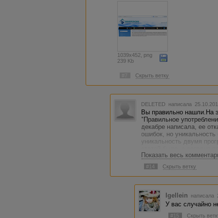
1039x452, png
239 Kb
#7
Скрыть ветку
DELETED
написала 25.10.201
Вы правильно нашли.На э
"Правильное употребление
декабре написала, ее отк
ошибок, но уникальность
уникальность двумя прог
статей было, а сегодня 
Показать весь комментар
решила снова заняться к
она уже кем-то слямзена.
#14
Скрыть ветку
не знаю как и реагироват
написанию получилось.
Igellein
написала 2
У вас случайно н
#15
Скрыть ветк