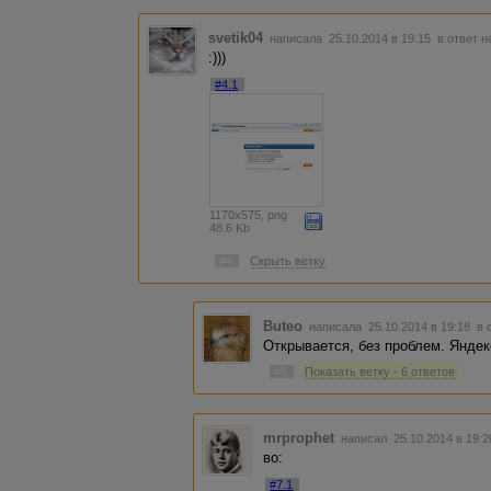
svetik04
написала 25.10.2014 в 19:15
в ответ н
:)))
#4.1
1170x575, png
48.6 Kb
#4
Скрыть ветку
Buteo
написала 25.10.2014 в 19:18
в 
Открывается, без проблем. Яндекс
#5
Показать ветку - 6 ответов
mrprophet
написал 25.10.2014 в 19:
во:
#7.1