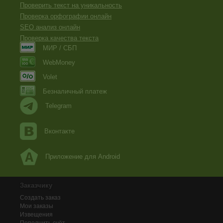
Проверить текст на уникальность
Проверка орфографии онлайн
SEO анализ онлайн
Проверка качества текста
МИР / СБП
WebMoney
Volet
Безналичный платеж
Telegram
Вконтакте
Приложение для Android
Заказчику
Создать заказ
Мои заказы
Извещения