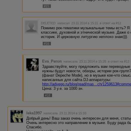
#15
DELETED
написал 23.11.2014 в 15:11
в ответ на #12
Помимо рок-тематики музыкальные темы есть? Я 
классике, духовной и этнической музыке. Даже о 
историк. И церковную литургию неплохо знаю))).
#16
Eva_Peron
написала 23.11.2014 в 15:28
в ответ на #12
Здравствуйте, могу предложить вам переводные 
нужны будут новости, обзоры, истории рок-групп
(фанат Depeche Mode), но в музыке кое-что смы
написанных для сайта DJ-аппаратуры:
http://advego.ru/blog/read/mas...ch/1259613#comm
Цена: 3 у.е. за 1000 зн.
#18
leka1997
написала 23.11.2014 в 15:10
Добрый день! Ваш заказ очень интересен для меня, стат
Очень интересно это направление в музыке. Буду рада б
Спасибо.