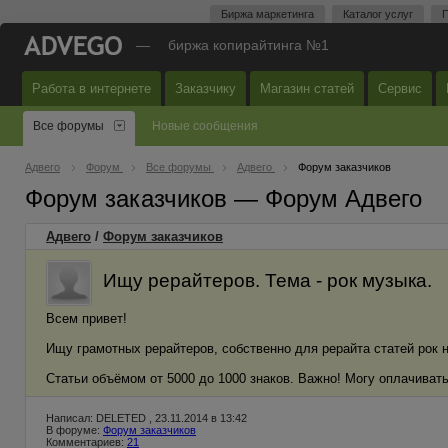
Биржа маркетинга
Каталог услуг
П
—
биржа копирайтинга №1
Работа в интернете
Заказчику
Магазин статей
Сервис
Все форумы
Новые сообщения
Адвего
Форум
Все форумы
Адвего
Форум заказчиков
Форум заказчиков — Форум Адвего
Адвего
/
Форум заказчиков
Ищу рерайтеров. Тема - рок музыка.
Всем привет!
Ищу грамотных рерайтеров, собственно для рерайта статей рок 
Статьи объёмом от 5000 до 1000 знаков. Важно! Могу оплачиват
Написал: DELETED , 23.11.2014 в 13:42
В форуме:
Форум заказчиков
Комментариев:
21