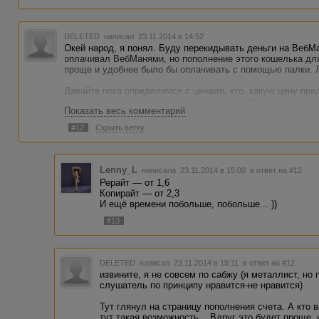
DELETED
написал 23.11.2014 в 14:52
Окей народ, я понял. Буду перекидывать деньги на ВебМа
оплачивал ВебМанями, но пополнение этого кошелька для
проще и удобнее было бы оплачивать с помощью палки. 
Давайте пока определимся с ценами, кто, какую цену пре
написание ОРИГИНАЛЬНЫХ статей на РОК тематику(также
Показать весь комментарий
виниловых пластинок)? Отпишите пожалуйста ваши прайс
#12
Скрыть ветку
Lenny_L
написала 23.11.2014 в 15:00
в ответ на #12
Рерайт — от 1,6
Копирайт — от 2,3
И ещё времени побольше, побольше... ))
#13
DELETED
написал 23.11.2014 в 15:11
в ответ на #12
извините, я не совсем по сабжу (я металлист, но п
слушатель по принципу нравится-не нравится)
Тут глянул на страницу пополнения счета. А кто
тут такая возможность... Вдруг это будет проще,