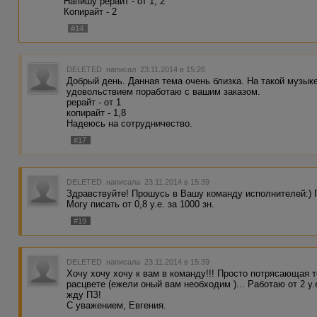
Напишу рерайт - от 1, 2
Копирайт - 2
#14
DELETED
написал 23.11.2014 в 15:26
Добрый день. Данная тема очень близка. На такой музыке
удовольствием поработаю с вашим заказом.
рерайт - от 1
копирайт - 1,8
Надеюсь на сотрудничество.
#17
DELETED
написала 23.11.2014 в 15:39
Здравствуйте! Прошусь в Вашу команду исполнителей:) 
Могу писать от 0,8 у.е. за 1000 зн.
#19
DELETED
написала 23.11.2014 в 15:39
Хочу хочу хочу к вам в команду!!! Просто потрясающая те
расцвете (ежели оный вам необходим )... Работаю от 2 у.
жду ПЗ!
С уважением, Евгения.