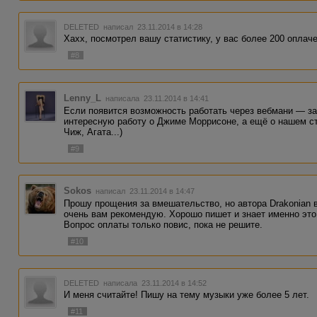
DELETED
написал 23.11.2014 в 14:28
Хахх, посмотрел вашу статистику, у вас более 200 оплаче
#8
Lenny_L
написала 23.11.2014 в 14:41
Если появится возможность работать через вебмани — з
интересную работу о Джиме Моррисоне, а ещё о нашем ст
Чиж, Агата...)
#9
Sokos
написал 23.11.2014 в 14:47
Прошу прощения за вмешательство, но автора Drakonian
очень вам рекомендую. Хорошо пишет и знает именно это
Вопрос оплаты только повис, пока не решите.
#10
DELETED
написала 23.11.2014 в 14:52
И меня считайте! Пишу на тему музыки уже более 5 лет.
#11