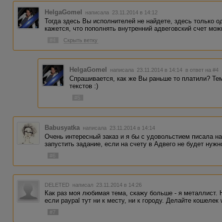
HelgaGomel
написала 23.11.2014 в 14:12
Тогда здесь Вы исполнителей не найдете, здесь только од
кажется, что пополнять внутренний адвеговский счет можн
#4
Скрыть ветку
HelgaGomel
написала 23.11.2014 в 14:14
в ответ на #4
Спрашивается, как же Вы раньше то платили? Тем
текстов :)
#5
Babusyatka
написала 23.11.2014 в 14:14
Очень интересный заказ и я бы с удовольстием писала на
запустить задание, если на счету в Адвего не будет нуж
#6
DELETED
написал 23.11.2014 в 14:26
Как раз моя любимая тема, скажу больше - я металлист. 
если paypal тут ни к месту, ни к городу. Делайте кошелек
#7