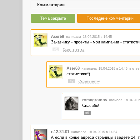
Комментарии
Тема закрыта
Последние комментарии
Aser68
написала 18.04.2015 в 14:45
Заказчику - проекты - мои кампании - статист
#1
Скрыть ветку
Aser68
написала 18.04.2015 в 14:46
в отве
статистика*)
#2
Скрыть ветку
romagromov
написал 18.04.201
Спасибо!
#5
r-12-34-01
написала 18.04.2015 в 14:54
А если в конце адреса страницы введете 14, т