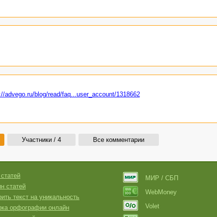
://advego.ru/blog/read/faq...user_account/1318662
Участники / 4
Все комментарии
 статей
МИР / СБП
н статей
WebMoney
ить текст на уникальность
Volet
рка орфографии онлайн