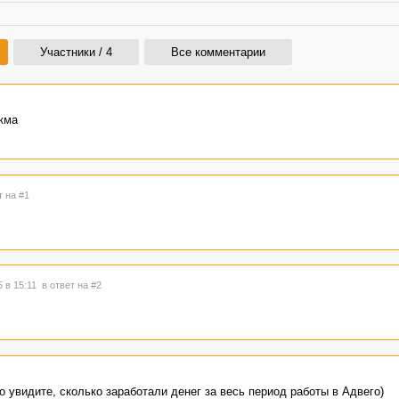
Участники / 4
Все комментарии
икма
т на #1
5 в 15:11
в ответ на #2
о увидите, сколько заработали денег за весь период работы в Адвего)