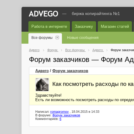
—
биржа копирайтинга №1
Работа в интернете
Заказчику
Магазин статей
Все форумы
Новые сообщения
Адвего
Форум
Все форумы
Адвего
Форум заказчи
Форум заказчиков — Форум Ад
Адвего
/
Форум заказчиков
Как посмотреть расходы по к
Здравствуйте!
Есть ли возможность посмотреть расходы по опреде
Написал:
romagromov
, 18.04.2015 в 14:33
В форуме:
Форум заказчиков
Комментариев:
6