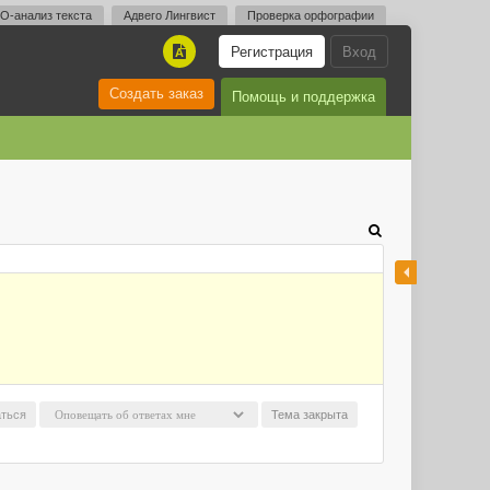
O-анализ текста
Адвего Лингвист
Проверка орфографии
Регистрация
Вход
A
Создать заказ
Помощь и поддержка
ться
Тема закрыта