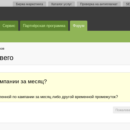
Биржа маркетинга
Каталог услуг
Проверка на антиплагиат
SE
Сервис
Партнёрская программа
Форум
ков
вего
ампании за месяц?
ленной по кампании за месяц либо другой временной промежуток?
Пожалова