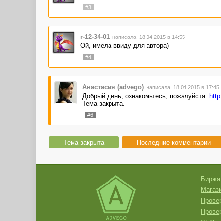
#3
r-12-34-01
написала 18.04.2015 в 14:55
Ой, имела ввиду для автора)
#4
Анастасия (advego)
написала 18.04.2015 в 17:45
Добрый день, ознакомьтесь, пожалуйста:
http
Тема закрыта.
#6
Тема закрыта
Последние комментарии
Биржа
Магази
Провер
Прове