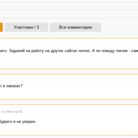
Участники / 3
Все комментарии
го. Заданий на работу на других сайтах полно. А по поводу писем - са
 в заказах?
4
в ответ на #2
Адвего я не уверен.