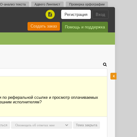
O-анализ текста
Адвего Лингвист
Проверка орфографии
Регистрация
Вход
A
Создать заказ
Помощь и поддержка
ции по реферальной ссылке и просмотр оплачиваемых
здешним исполнителям?
ться
Тема закрыта