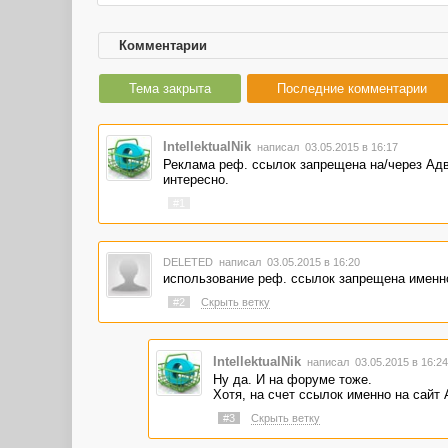
Комментарии
Тема закрыта
Последние комментарии
IntellektualNik
написал 03.05.2015 в 16:17
Реклама реф. ссылок запрещена на/через Адве
интересно.
#1
DELETED
написал 03.05.2015 в 16:20
использование реф. ссылок запрещена именно
#2
Скрыть ветку
IntellektualNik
написал 03.05.2015 в 16:2
Ну да. И на форуме тоже.
Хотя, на счет ссылок именно на сайт 
#3
Скрыть ветку