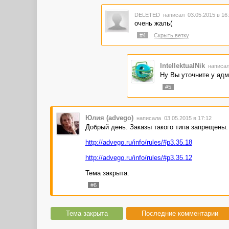
DELETED
написал 03.05.2015 в 1
очень жаль(
#4
Скрыть ветку
IntellektualNik
написал
Ну Вы уточните у ад
#5
Юлия (advego)
написала 03.05.2015 в 17:12
Добрый день. Заказы такого типа запрещены.
http://advego.ru/info/rules/#p3.35.18
http://advego.ru/info/rules/#p3.35.12
Тема закрыта.
#6
Тема закрыта
Последние комментарии