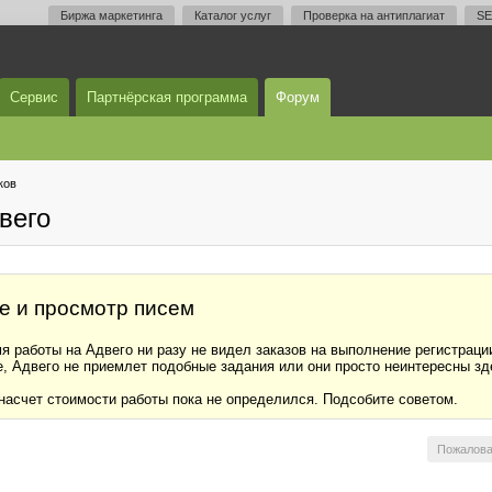
Биржа маркетинга
Каталог услуг
Проверка на антиплагиат
SE
Сервис
Партнёрская программа
Форум
ков
вего
те и просмотр писем
мя работы на Адвего ни разу не видел заказов на выполнение регистра
е, Адвего не приемлет подобные задания или они просто неинтересны 
И насчет стоимости работы пока не определился. Подсобите советом.
Пожалова