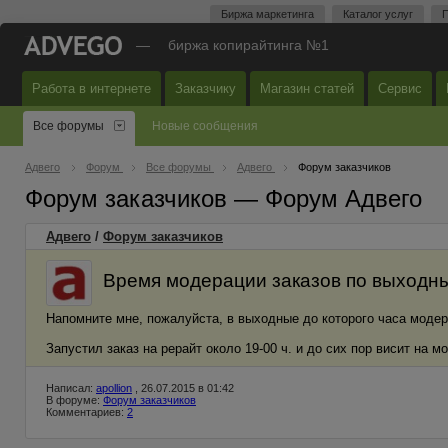
Биржа маркетинга
Каталог услуг
П
—
биржа копирайтинга №1
Работа в интернете
Заказчику
Магазин статей
Сервис
Все форумы
Новые сообщения
Адвего
Форум
Все форумы
Адвего
Форум заказчиков
Форум заказчиков — Форум Адвего
Адвего
/
Форум заказчиков
Время модерации заказов по выходн
Напомните мне, пожалуйста, в выходные до которого часа модер
Запустил заказ на рерайт около 19-00 ч. и до сих пор висит на м
Написал:
apollion
, 26.07.2015 в 01:42
В форуме:
Форум заказчиков
Комментариев:
2