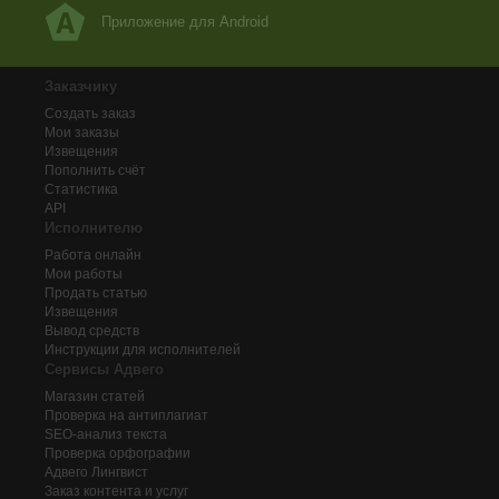
Приложение для Android
Заказчику
Создать заказ
Мои заказы
Извещения
Пополнить счёт
Статистика
API
Исполнителю
Работа онлайн
Мои работы
Продать статью
Извещения
Вывод средств
Инструкции для исполнителей
Сервисы Адвего
Магазин статей
Проверка на антиплагиат
SEO-анализ текста
Проверка орфографии
Адвего
Лингвист
Заказ контента и услуг