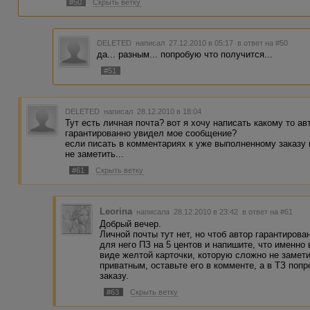
#50
Скрыть ветку
DELETED
написал 27.12.2010 в 05:17
в ответ на #50
да... разным... попробую что получится...
#51
DELETED
написал 28.12.2010 в 18:04
Тут есть личная почта? вот я хочу написать какому то ав
гарантированно увидел мое сообщение?
если писать в комментариях к уже выполненному заказу 
не заметить...
#61
Скрыть ветку
Leorina
написала 28.12.2010 в 23:42
в ответ на #61
Добрый вечер.
Личной почты тут нет, но чтоб автор гарантиров
для него ПЗ на 5 центов и напишите, что именно
виде желтой карточки, которую сложно не замет
приватным, оставьте его в комменте, а в ТЗ попр
заказу.
#63
Скрыть ветку