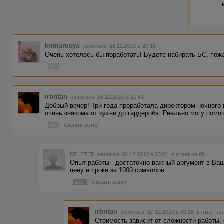
krimarusya
написала 26.12.2010 в 20:15
Очень хотелось бы поработать! Будете набирать БС, пожа
#7
irbritan
написала 26.12.2010 в 21:43
Добрый вечер! Три года проработала директором ночного к
очень знакома от кухни до гардероба. Реально могу помо
#8
Скрыть ветку
DELETED
написал 26.12.2010 в 23:51
в ответ на #8
Опыт работы - достаточно важный аргумент в Ва
цену и сроки за 1000 символов.
#22
Скрыть ветку
irbritan
написала 27.12.2010 в 00:18
в ответ на
Стоимость зависит от сложности работы,