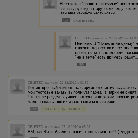
Не хочется "попасть на сумму" всего за
заказа другому автору, если вдруг окаже
или еще какие-то нестыковки...
#57
Скрыть ветку
DELETED
написала 27.12.2010 в 16:3
Понимаю :) "Попасть на сумму" н
отказов, доработок и составлени
сроки, если у вас жесткие време
"не в теме" есть примеры работ...
#60
DELETED
написал 27.12.2010 в 02:52
Вот интересный момент, на форуме откликнулась авторы 
мои тестовые заказы выполнили парни. :) Парни не сидят
Что такое раздел "лучшие авторы" и по каким параметра
мало нашла ставших известными мне авторов.
#38
Показать ветку - 10 ответов
DELETED
написала 27.12.2010 в 05:03
ВМ, так Вы выбрали из своих трех вариантов? :) Будете 