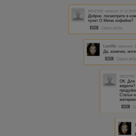
DELETED
написал 27.12.2010
Доброе. посмотрите в ком
пункт О Меню кофейни?
#54
Скрыть ветку
Lucille
написала 2
Да, конечно, инт
#55
Скрыть ветк
DELETED
ОК. Для 
видели? 
продубли
Статья 
материа
#58
С