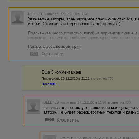
DELETED
написал 27.12.2010 в 00:41
Уважаемые авторы, всем огромное спасибо за отклики, я 
статьи! Столько заинтересовавших портфолио :)
Подскажите беспристрастно, какой из вариантов лучше и 
заказчика - получить наиболее правильное сочетание ста
и стилям:
Показать весь комментарий
1. все статьи заказывать одному автору
2. одному автору - группу схожих статей (например 3 ста
#30
Скрыть ветку
3. каждую статью разным авторам.
Еще 5 комментариев
Последний:
26.12.2010 в 21:21
в ответ на #30
Показать
DELETED
написала 27.12.2010 в 11:50
в ответ на #30
На заказ не претендую - совсем не моя цена, но 
автору. Не будет разношерстных текстов и разных
#56
Скрыть ветку
DELETED
написал 27.12.2010 в 13:23
в ответ н