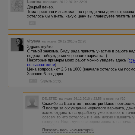
Leorina
написала 26.12.2010 в 22:01
Добрый вечер.
Тема приятная и знакомая, но прежде чем демонстрироват
хотелось бы узнать, какую цену вы планируете платить за
#9
vitysya
написала 26.12.2010 в 22:28
Здравствуйте.
С темой знакома. Буду рада принять участие в работе н
подход - обсуждение чернового варианта :)
Некоторые примеры моих работ можно увидеть здесь [
сс
пользователям
]
Цена вопроса - от 2.5 за 1000 (вначале хотелось бы посмо
Заранее благодарю.
#10
Скрыть ветку
DELETED
написал 26.12.2010 в 23:55
в ответ на #10
Спасибо за Ваш ответ, посмотрю Ваше портфолио
Я всегда за обсуждение чернового варианта, даж
жалко отдавать на доработку уже готовое, отточе
совсем то что хотелось и в нем нужно изменить у
градусов. Ведь лучше скорректировать на началь
легче?
Показать весь комментарий