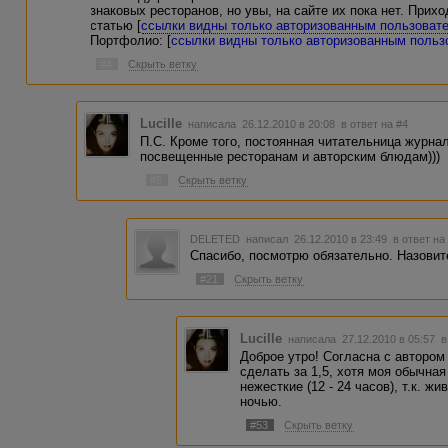
знаковых ресторанов, но увы, на сайте их пока нет. Прих
статью [
ссылки видны только авторизованным пользоват
Портфолио: [
ссылки видны только авторизованным поль
#4
Скрыть ветку
Lucille
написала 26.12.2010 в 20:08
в ответ на #4
П.С. Кроме того, постоянная читательница журнал
посвещенные ресторанам и авторским блюдам)))
#5
Скрыть ветку
DELETED
написал 26.12.2010 в 23:49
в ответ на
Спасибо, посмотрю обязательно. Назовите
#21
Скрыть ветку
Lucille
написала 27.12.2010 в 05:57
в
Доброе утро! Согласна с автором
сделать за 1,5, хотя моя обычная
нежесткие (12 - 24 часов), т.к. ж
ночью.
#53
Скрыть ветку