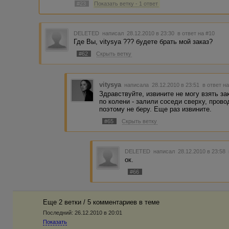
#23
Показать ветку - 1 ответ
DELETED
написал 28.12.2010 в 23:30
в ответ на #10
Где Вы, vitysya ??? будете брать мой заказ?
#62
Скрыть ветку
vitysya
написала 28.12.2010 в 23:51
в ответ н
Здравствуйте, извините не могу взять за
по колени - залили соседи сверху, провод
поэтому не беру. Еще раз извините.
#65
Скрыть ветку
DELETED
написал 28.12.2010 в 23:58
ок.
#66
Еще 2 ветки / 5 комментариев в темe
Последний:
26.12.2010 в 20:01
Показать