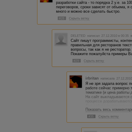
разработки сайта - то порядка 2 у.е. за 
переговоров, сроки зависят от объема, я 
много и можно все сделать быстро.
#28
Скрыть ветку
DELETED
написал 27.12.2010 в 00:35
Сайт пишут программисты, конте
правильная для ресторанов текс
вопросы, так как я не ресторатор.
Покажите пожалуйста примеры Ва
#29
Скрыть ветку
irbritan
написала 27.12.201
Я не зря задала вопрос п
работе сейчас примерно т
тематике (и цена работы 
На сайт выкладываются с
процессе дорабатываются 
Там сейчас выложена моя
Показать весь комментар
только авторизованным 
Определить сколько чело
#35
Скрыть ветку
процессе. Дайте пробное 
Вас станет ясным. Если 
человека, если нет, то о