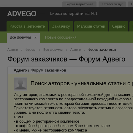
Биржа маркетинга
Каталог услуг
П
—
биржа копирайтинга №1
Работа в интернете
Заказчику
Магазин статей
Сервис
Все форумы
Новые сообщения
Адвего
Форум
Все форумы
Адвего
Форум заказчиков
Форум заказчиков — Форум Адвего
Адвего
/
Форум заказчиков
Поиск авторов - уникальные статьи о
Ищу авторов, знакомых с ресторанной тематикой для написания у
ресторанного комплекса по предоставленной исходной информаци
приятно читаемый текст, который бы заинтересовал посетителей 
Приветствуется готовность автора обсуждать статью и согласов
уровне, а не после оттачивания текста.
темы:
- в общем о ресторанном комплексе
- о кофейне / ресторане / пивном баре / летнем кафе
- о меню, кухне ресторанного комплекса