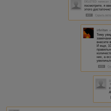
DELETED
написал 2
посмотрите, я вв
этого достаточно
#37
Скрыть ветк
irbritan
н
Тему уви
замечани
внесите 
И еще, 1
правильн
количест
них, а ес
увеличьт
#39
Ск
с
д