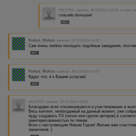
DELETED
написал 28.12.2010 в 23:45
в ответ н
спасибо большое!
#64
Kukus_Mukus
написал 29.12.2010 в 14:37
Сам очень люблю посещать подобные заведения, поэтом
#67
Kukus_Mukus
написал 29.12.2010 в 14:37
Вдруг что, я к Вашим услугам!
#68
DELETED
написал 29.12.2010 в 19:52
Благодарю всех откликнувшихся и участвовавших в выпо
Весь контент, необходимый на данный момент, уже собра
буду создавать ПЗ (лично или группе авторов) в соответ
заинтересованностью по темам.
Всех с наступающим Новым Годом! Желаю вам счастливо
заказчиков :)