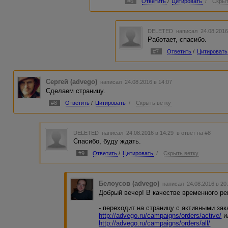
#6
Ответить
/
Цитировать
/
Скрыт
DELETED
написал 24.08.2016
Работает, спасибо.
#7
Ответить
/
Цитировать
Сергей (advego)
написал 24.08.2016 в 14:07
Сделаем страницу.
#8
Ответить
/
Цитировать
/
Скрыть ветку
DELETED
написал 24.08.2016 в 14:29
в ответ на #8
Спасибо, буду ждать.
#9
Ответить
/
Цитировать
/
Скрыть ветку
Белоусов (advego)
написал 24.08.2016 в 2
Добрый вечер! В качестве временного р
- переходит на страницу с активными за
http://advego.ru/campaigns/orders/active/
и
http://advego.ru/campaigns/orders/all/