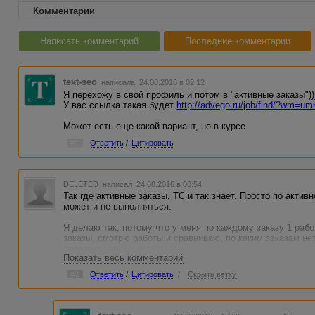
Комментарии
Написать комментарий
Последние комментарии
text-seo
написала 24.08.2016 в 02:12
Я перехожу в свой профиль и потом в "активные заказы"))
У вас ссылка такая будет
http://advego.ru/job/find/?wm=umn
Может есть еще какой вариант, не в курсе
#1
Ответить
/
Цитировать
DELETED
написал 24.08.2016 в 08:54
Так где активные заказы, ТС и так знает. Просто по акти
может и не выполняться.
Я делаю так, потому что у меня по каждому заказу 1 раб
заказы, смотрю работы и сравниваю, по каким заказам не
проверке, но они активные.
Показать весь комментарий
Немного неудобно, да.
#2
Ответить
/
Цитировать
/
Скрыть ветку
Можно ли проще, и самой бы хотелось узнать.