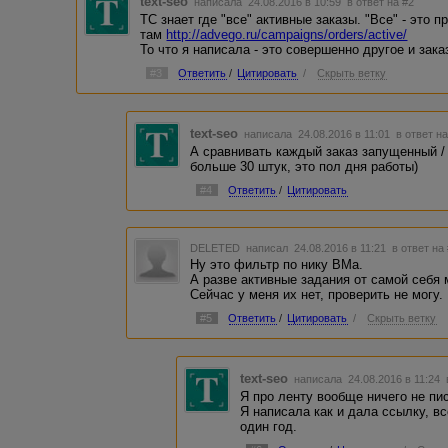
text-seo
написала 24.08.2016 в 10:59
в ответ на #2
ТС знает где "все" активные заказы. "Все" - это 
там
http://advego.ru/campaigns/orders/active/
То что я написала - это совершенно другое и зака
#3
Ответить
/
Цитировать
/
Скрыть ветку
text-seo
написала 24.08.2016 в 11:01
в ответ н
А сравнивать каждый заказ запущенный / в
больше 30 штук, это пол дня работы)
#4
Ответить
/
Цитировать
DELETED
написал 24.08.2016 в 11:21
в ответ на
Ну это фильтр по нику ВМа.
А разве активные задания от самой себя
Сейчас у меня их нет, проверить не могу.
#5
Ответить
/
Цитировать
/
Скрыть ветку
text-seo
написала 24.08.2016 в 11:24
Я про ленту вообще ничего не пи
Я написала как и дала ссылку, в
один год.