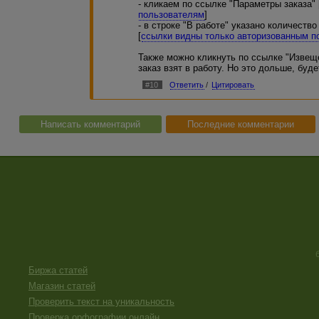
- кликаем по ссылке "Параметры заказа" 
пользователям
]
- в строке "В работе" указано количеств
[
ссылки видны только авторизованным п
Также можно кликнуть по ссылке "Извеще
заказ взят в работу. Но это дольше, буд
#10
Ответить
/
Цитировать
Написать комментарий
Последние комментарии
Биржа статей
Магазин статей
Проверить текст на уникальность
Проверка орфографии онлайн