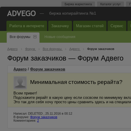
Биржа маркетинга
Каталог услуг
П
—
биржа копирайтинга №1
Работа в интернете
Заказчику
Магазин статей
Сервис
Все форумы
Новые сообщения
Адвего
Форум
Все форумы
Адвего
Форум заказчиков
Форум заказчиков — Форум Адвего
Адвего
/
Форум заказчиков
Минимальная стоимость рерайта?
Всем привет!
Подскажите рерайт в какую цену если сосвсем по минимуму вкл
Это так для себя хочу просто цены сравнить здесь и на специа
Написал: DELETED , 25.11.2016 в 00:12
В форуме:
Форум заказчиков
Комментариев:
2