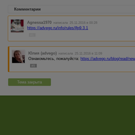
Комментарии
Agnessa1970
написала 25.11.2016 в 00:28
https://advego.ru/info/rules/#p9.3.1
#1
Юлия (advego)
написала 25.11.2016 в 11:09
Ознакомьтесь, пожалуйста:
https://advego.ru/blog/read/n
#9
Тема закрыта