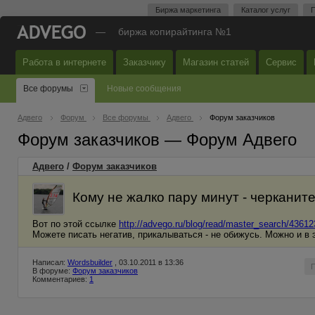
Биржа маркетинга
Каталог услуг
П
—
биржа копирайтинга №1
Работа в интернете
Заказчику
Магазин статей
Сервис
Все форумы
Новые сообщения
Адвего
Форум
Все форумы
Адвего
Форум заказчиков
Форум заказчиков — Форум Адвего
Адвего
/
Форум заказчиков
Кому не жалко пару минут - черканите
Вот по этой ссылке
http://advego.ru/blog/read/master_search/43612
Можете писать негатив, прикалываться - не обижусь. Можно и в 
Написал:
Wordsbuilder
, 03.10.2011 в 13:36
В форуме:
Форум заказчиков
Комментариев:
1