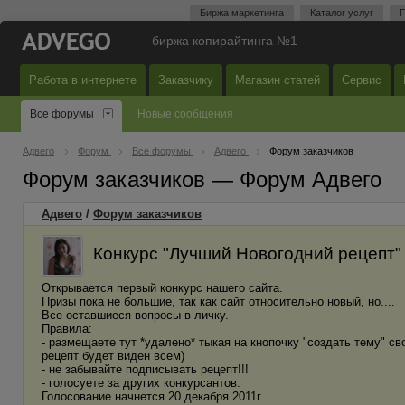
Биржа маркетинга
Каталог услуг
П
—
биржа копирайтинга №1
Работа в интернете
Заказчику
Магазин статей
Сервис
Все форумы
Новые сообщения
Адвего
Форум
Все форумы
Адвего
Форум заказчиков
Форум заказчиков — Форум Адвего
Адвего
/
Форум заказчиков
Конкурс "Лучший Новогодний рецепт"
Открывается первый конкурс нашего сайта.
Призы пока не большие, так как сайт относительно новый, но....
Все оставшиеся вопросы в личку.
Правила:
- размещаете тут *удалено* тыкая на кнопочку "создать тему" 
рецепт будет виден всем)
- не забывайте подписывать рецепт!!!
- голосуете за других конкурсантов.
Голосование начнется 20 декабря 2011г.