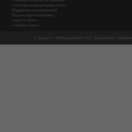
Пользовательское соглашение
Политика конфиденциальности
Поддержка пользователей
Партнерская программа
Новости Адвего
Сервисы Адвего
© Адвего — биржа контента №1. Копирайтинг, рерайти