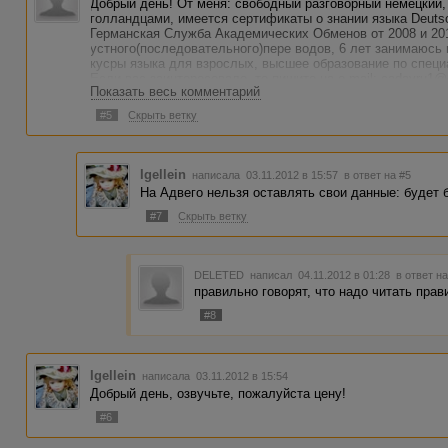
Добрый день! От меня: свободный разговорный немецкий,
голландцами, имеется сертификаты о знании языка Deutsc
Германская Служба Академических Обменов от 2008 и 201
устного(последовательного)пере водов, 6 лет занимаюсь
кусры языка для взрослых, высшее образование по специ
Если вас заинтересовало, то пишите на e-mail: cadavru1
Показать весь комментарий
#5
Скрыть ветку
Igellein
написала 03.11.2012 в 15:57
в ответ на #5
На Адвего нельзя оставлять свои данные: будет 
#7
Скрыть ветку
DELETED
написал 04.11.2012 в 01:28
в ответ н
правильно говорят, что надо читать прав
#8
Igellein
написала 03.11.2012 в 15:54
Добрый день, озвучьте, пожалуйста цену!
#6