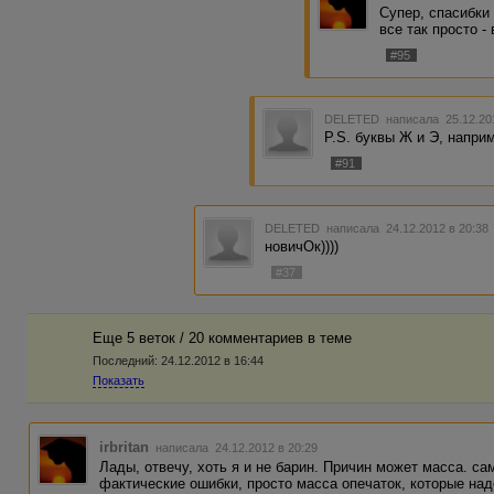
Супер, спасибки 
все так просто -
#95
DELETED
написала 25.12.20
P.S. буквы Ж и Э, наприм
#91
DELETED
написала 24.12.2012 в 20:3
новичОк))))
#37
Еще 5 веток / 20 комментариев в темe
Последний:
24.12.2012 в 16:44
Показать
irbritan
написала 24.12.2012 в 20:29
Лады, отвечу, хоть я и не барин. Причин может масса. са
фактические ошибки, просто масса опечаток, которые над