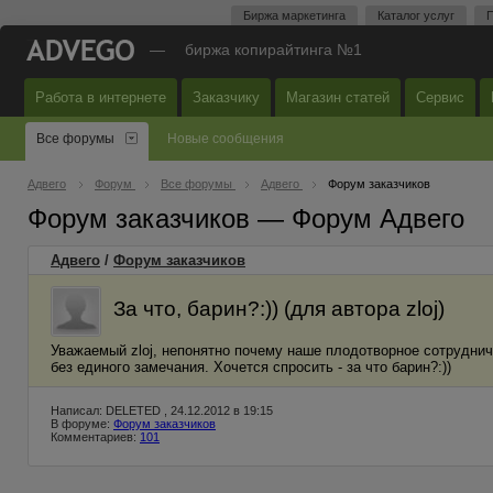
Биржа маркетинга
Каталог услуг
П
—
биржа копирайтинга №1
Работа в интернете
Заказчику
Магазин статей
Сервис
Все форумы
Новые сообщения
Адвего
Форум
Все форумы
Адвего
Форум заказчиков
Форум заказчиков — Форум Адвего
Адвего
/
Форум заказчиков
За что, барин?:)) (для автора zloj)
Уважаемый zloj, непонятно почему наше плодотворное сотрудни
без единого замечания. Хочется спросить - за что барин?:))
Написал: DELETED , 24.12.2012 в 19:15
В форуме:
Форум заказчиков
Комментариев:
101