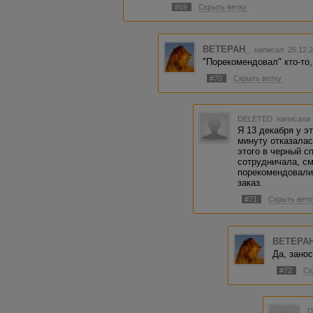
#69
Скрыть ветку
BETEPAH_
написал 25.12.
"Порекомендовал" кто-то, 
#70
Скрыть ветку
DELETED
написала 
Я 13 декабря у э
минуту отказалас
этого в черный с
сотрудничала, с
порекомендовали 
заказ.
#71
Скрыть ветк
BETEPA
Да, занос
#72
Ск