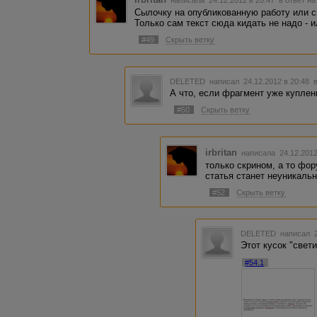
написала 24.12.2012 в 20:47
в ответ на
Сылочку на опубликованную работу или ск
Только сам текст сюда кидать не надо - 
#49
Скрыть ветку
DELETED
написал 24.12.2012 в 20:48
А что, если фрагмент уже куплен
#50
Скрыть ветку
irbritan
написала 24.12.201
только скрином, а то фо
статья станет неуникальн
#52
Скрыть ветку
DELETED
написал 2
Этот кусок "свет
#54.1