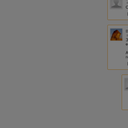
С
Э
е
А
г