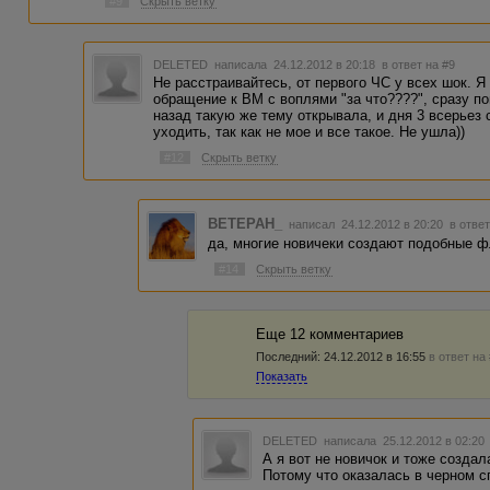
#9
Скрыть ветку
DELETED
написала 24.12.2012 в 20:18
в ответ на #9
Не расстраивайтесь, от первого ЧС у всех шок. Я
обращение к ВМ с воплями "за что????", сразу п
назад такую же тему открывала, и дня 3 всерьез 
уходить, так как не мое и все такое. Не ушла))
#12
Скрыть ветку
BETEPAH_
написал 24.12.2012 в 20:20
в ответ
да, многие новичеки создают подобные ф
#14
Скрыть ветку
Еще 12 комментариев
Последний:
24.12.2012 в 16:55
в ответ на
Показать
DELETED
написала 25.12.2012 в 02:2
А я вот не новичок и тоже создал
Потому что оказалась в черном с