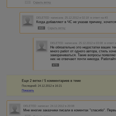
#3
Скрыть ветку
DELETED
написала 25.12.2012 в 02:18
в ответ на #3
Когда добавляют в ЧС не указав причину, хочетс
#68
Скрыть ветку
DELETED
написала 25.12.2012 в 03:08
в ответ 
Не обязательно это недостатки ваших те
много работ от одного автора, стиль хоч
заморачиваться. Такие вопросы появляю
них не отвечают почти никогда. Работайт
#79
Еще 2 ветки / 5 комментариев в темe
Последний:
24.12.2012 в 16:21
Показать
DELETED
написал 24.12.2012 в 20:08
Мне многие заказчики писали в коментах "спасибо". Первы