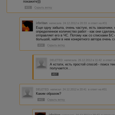
покажите)))
#31
Скрыть ветку
irbritan
написала 24.12.2012 в 20:33
в ответ на #31
Еще одну забыла, очень частую, есть заказчики, 
определенное количество работ - как они сделаны
отправляет его в ЧС. Потому как со списками БС 
большой, найти в нем конкретного автора очень с
#34
Скрыть ветку
DELETED
написала 26.12.2012 в 11:42
в ответ 
А кстати, есть простой способ - поиск т
получается...
#97
DELETED
написал 24.12.2012 в 20:41
в ответ на #31
Каким образом?
#42
Скрыть ветку
irbritan