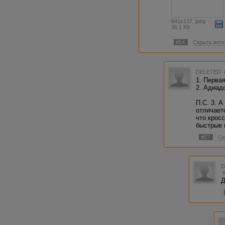
641x137, jpeg
36.1 Kb
#54
Скрыть ветк
DELETED
1. Перва
2. Адиадс
П.С. 3. А
отличает
что крос
быстрые 
#57
Ск
Д