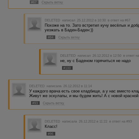
#67
Скрыть ветку
DELETED
написал 25.12.2012 в 10:30
в ответ на #67
Похоже на то. Зато встретил кучу весёлых и до
уезжать в Баден-Баден:))
#84
Скрыть ветку
DELETED
написал 26.12.2012 в 12:50
в ответ н
не, ну с Баденом горячиться не надо
#100
DELETED
написала 26.12.2012 в 11:14
У каждого врача есть свое кладбище, а у нас вместо клад
Живут же эскулапы, и мы будем жить! А с новой красной 
#93
Скрыть ветку
DELETED
написала 26.12.2012 в 11:22
в ответ на #93
Класс!
#96