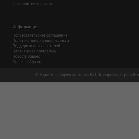
Заказ контента и услуг
Информация
Пользовательское соглашение
Политика конфиденциальности
Поддержка пользователей
Партнерская программа
Новости Адвего
Сервисы Адвего
© Адвего — биржа контента №1. Копирайтинг, рерайти