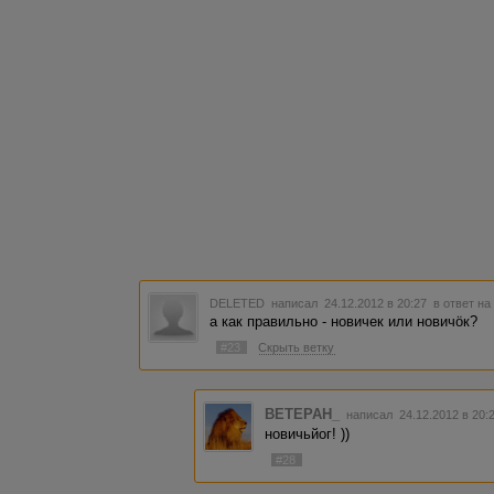
DELETED
написал 24.12.2012 в 20:27
в ответ на
а как правильно - новичек или новичöк?
#23
Скрыть ветку
BETEPAH_
написал 24.12.2012 в 20
новичьйог! ))
#28