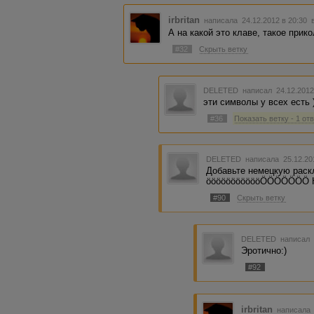
irbritan
написала 24.12.2012 в 20:30
А на какой это клаве, такое прико
#32
Скрыть ветку
DELETED
написал 24.12.2012
эти символы у всех есть 
#36
Показать ветку - 1 от
DELETED
написала 25.12.20
Добавьте немецкую раскл
öööööööööööÖÖÖÖÖÖÖ 
#90
Скрыть ветку
DELETED
написал 
Эротично:)
#92
irbritan
написала 