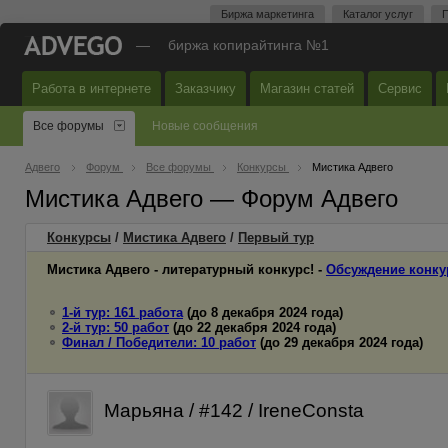
Биржа маркетинга
Каталог услуг
П
—
биржа копирайтинга №1
Работа в интернете
Заказчику
Магазин статей
Сервис
Все форумы
Новые сообщения
Адвего
Форум
Все форумы
Конкурсы
Мистика Адвего
Мистика Адвего — Форум Адвего
Конкурсы
/
Мистика Адвего
/
Первый
тур
Мистика Адвего - литературный конкурс! -
Обсуждение конку
1-й тур: 161 работа
(до 8 декабря 2024 года)
2-й тур: 50 работ
(до 22 декабря 2024 года)
Финал / Победители: 10 работ
(до 29 декабря 2024 года)
Марьяна / #142 / IreneConsta