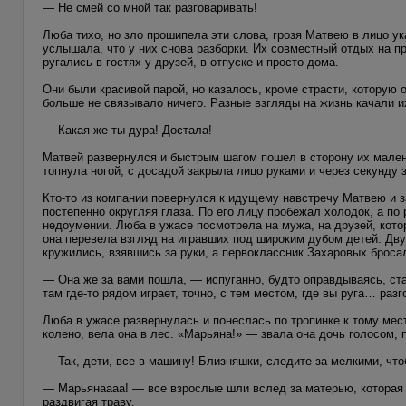
— Не смей со мной так разговаривать!
Люба тихо, но зло прошипела эти слова, грозя Матвею в лицо у
услышала, что у них снова разборки. Их совместный отдых на п
ругались в гостях у друзей, в отпуске и просто дома.
Они были красивой парой, но казалось, кроме страсти, которую
больше не связывало ничего. Разные взгляды на жизнь качали и
— Какая же ты дура! Достала!
Матвей развернулся и быстрым шагом пошел в сторону их мален
топнула ногой, с досадой закрыла лицо руками и через секунду
Кто-то из компании повернулся к идущему навстречу Матвею и з
постепенно округляя глаза. По его лицу пробежал холодок, а по
недоумении. Люба в ужасе посмотрела на мужа, на друзей, кото
она перевела взгляд на игравших под широким дубом детей. Д
кружились, взявшись за руки, а первоклассник Захаровых броса
— Она же за вами пошла, — испуганно, будто оправдываясь, ст
там где-то рядом играет, точно, с тем местом, где вы руга… ра
Люба в ужасе развернулась и понеслась по тропинке к тому мест
колено, вела она в лес. «Марьяна!» — звала она дочь голосом, 
— Так, дети, все в машину! Близняшки, следите за мелкими, что
— Марьянаааа! — все взрослые шли вслед за матерью, которая 
раздвигая траву.