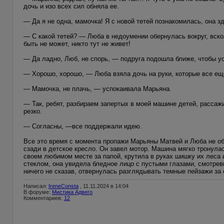
дочь и изо всех сил обняла ее.
— Да я не одна, мамочка! Я с новой тетей познакомилась, она з
— С какой тетей? — Люба в недоумении обернулась вокруг, вскол
быть не может, никто тут не живет!
— Да ладно, Люб, не спорь, — подруга подошла ближе, чтобы усп
— Хорошо, хорошо, — Люба взяла дочь на руки, которые все еще
— Мамочка, не плачь, — успокаивала Марьяна.
— Так, ребят, разбираем запертых в моей машине детей, рассаж
резко.
— Согласны, —все поддержали идею.
Все это время с момента пропажи Марьяны Матвей и Люба не об
сзади в детское кресло. Он завел мотор. Машина мягко тронулас
своем любимом месте за папой, крутила в руках шишку их леса 
стеклом, она увидела бледное лицо с пустыми глазами, смотрев
ничего не сказав, отвернулась разглядывать темные пейзажи за 
Написал:
IreneConsta
, 11.11.2024 в 14:04
В форуме:
Мистика Адвего
Комментариев:
12