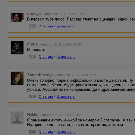
qraziya
написала 15.11.2024 в 22:22
В первом туре плюс. Рассказ тянет на сценарий одной се
#4
Ответить
/
Цитировать
mpnz
написал 21.11.2024 в 18:06
Маловато
#5
Ответить
/
Цитировать
SanzhKseniya
написала 23.11.2024 в 07:19
Очень топорно подана информация о месте действия. Ну 
потерялся ребёнок, будет рассказывать, что здесь раньш
убился. Абсолютно не ко времени, да и драгоценные мин
#6
Ответить
/
Цитировать
Nykko
написал 24.11.2024 в 03:22
С замечанием голубенькой за номером 6 согласен. А так 
История вроде простая, но с некоторым подтекстом.
#7
Ответить
/
Цитировать