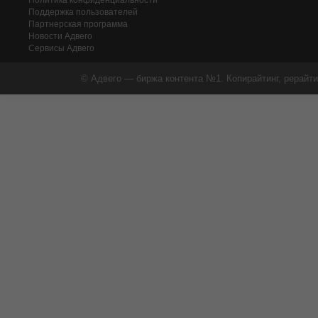
Политика конфиденциальности
Поддержка пользователей
Партнерская программа
Новости Адвего
Сервисы Адвего
© Адвего — биржа контента №1. Копирайтинг, рерайти