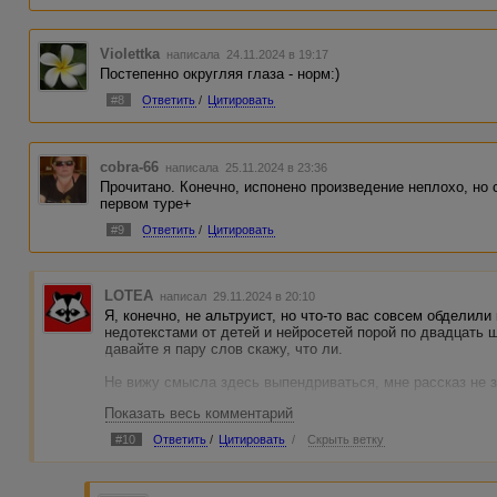
Violettka
написала 24.11.2024 в 19:17
Постепенно округляя глаза - норм:)
#8
Ответить
/
Цитировать
cobra-66
написала 25.11.2024 в 23:36
Прочитано. Конечно, испонено произведение неплохо, но
первом туре+
#9
Ответить
/
Цитировать
LOTEA
написал 29.11.2024 в 20:10
Я, конечно, не альтруист, но что-то вас совсем обделил
недотекстами от детей и нейросетей порой по двадцать ш
давайте я пару слов скажу, что ли.
Не вижу смысла здесь выпендриваться, мне рассказ не 
Показать весь комментарий
1) Он просто неинтересный. Сам сюжет имею в виду. Ну
увлекательно читать такое? Не принимая в расчет скр
#10
Ответить
/
Цитировать
/
Скрыть ветку
история о том, как девочка потерялась в лесу и быстро 
2) Если в него и была заложена какая-то идея (об отноше