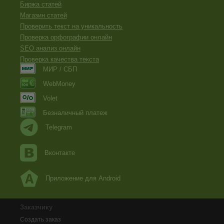
дыры. Что-то в цивилизацию захотелось резко"
Биржа статей
>> Кто это сказал?
Магазин статей
"Марьяна сидела на своем любимом месте за папой, крут
Проверить текст на уникальность
прокручивала в голове свое приключение"
Проверка орфографии онлайн
>> Вот эта шишка мне почему-то понравилась) Умилило, 
SEO анализ онлайн
Концовка - так себе. Либо призрак поехал с девочкой, л
Проверка качества текста
искусственно и пришито. Мб, чтоб в отсутствии мистики 
МИР / СБП
В общем и целом, маловато, да.
WebMoney
Volet
Безналичный платеж
Telegram
Вконтакте
Приложение для Android
Заказчику
Создать заказ