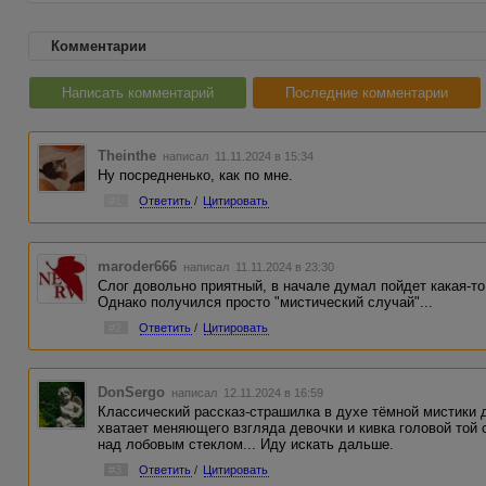
Комментарии
Написать комментарий
Последние комментарии
Theinthe
написал 11.11.2024 в 15:34
Ну посредненько, как по мне.
#1
Ответить
/
Цитировать
maroder666
написал 11.11.2024 в 23:30
Слог довольно приятный, в начале думал пойдет какая-т
Однако получился просто "мистический случай"...
#2
Ответить
/
Цитировать
DonSergo
написал 12.11.2024 в 16:59
Классический рассказ-страшилка в духе тёмной мистики д
хватает меняющего взгляда девочки и кивка головой той 
над лобовым стеклом... Иду искать дальше.
#3
Ответить
/
Цитировать