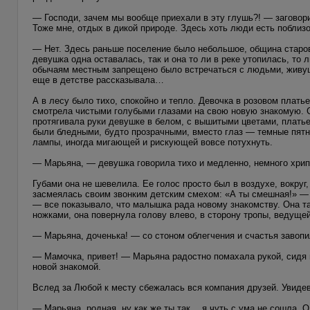
— Господи, зачем мы вообще приехали в эту глушь?! — заговори
Тоже мне, отдых в дикой природе. Здесь хоть люди есть поблиз
— Нет. Здесь раньше поселение было небольшое, община старов
девушка одна оставалась, так и она то ли в реке утопилась, то 
обычаям местным запрещено было встречаться с людьми, живущи
еще в детстве рассказывала…
А в лесу было тихо, спокойно и тепло. Девочка в розовом плать
смотрела чистыми голубыми глазами на свою новую знакомую. Си
протягивала руки девушке в белом, с вышитыми цветами, платье
были бледными, будто прозрачными, вместо глаз — темные пятна.
лампы, иногда мигающей и рискующей вовсе потухнуть.
— Марьяна, — девушка говорила тихо и медленно, немного хри
Губами она не шевелила. Ее голос просто был в воздухе, вокруг
засмеялась своим звонким детским смехом: «А ты смешная!» —
— все показывало, что малышка рада новому знакомству. Она та
ножками, она повернула голову влево, в сторону тропы, ведущей
— Марьяна, доченька! — со стоном облегчения и счастья завопи
— Мамочка, привет! — Марьяна радостно помахала рукой, сидя 
новой знакомой.
Вслед за Любой к месту сбежалась вся компания друзей. Увидев
— Марьяна, родная, ну как же ты так… я чуть с ума не сошла. 