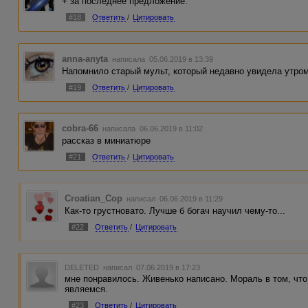
+ за последнее предложение.
#18
Ответить
/
Цитировать
anna-anyta
написала 05.06.2019 в 13:39
Напомнило старый мульт, который недавно увидела утром
#19
Ответить
/
Цитировать
cobra-66
написала 06.06.2019 в 11:02
рассказ в миниатюре
#21
Ответить
/
Цитировать
Croatian_Cop
написал 06.06.2019 в 11:29
Как-то грустновато. Лучше б богач научил чему-то...
#22
Ответить
/
Цитировать
DELETED
написал 07.06.2019 в 17:23
мне понравилось. Живенько написано. Мораль в том, чт
являемся.
#23
Ответить
/
Цитировать