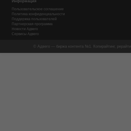
Информация
Пользовательское соглашение
Политика конфиденциальности
Поддержка пользователей
Партнерская программа
Новости Адвего
Сервисы Адвего
© Адвего — биржа контента №1. Копирайтинг, рерайти