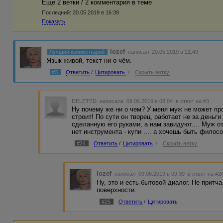
Еще 2 ветки / 2 комментария в темe
Последний:
20.05.2019 в 16:39
Показать
Iozef
Лучший комментарий
написал 20.05.2019 в 21:49
Язык живой, текст ни о чём.
#3
Ответить
/
Цитировать
/
Скрыть ветку
DELETED
написала 09.06.2019 в 08:04
в ответ на #3
Ну почему же ни о чем? У меня муж не может про
строит! По сути он творец, работает не за деньг
сделанную его руками, а нам завидуют.... Муж о
нет инструмента - купи .... а хочешь быть филос
#24
Ответить
/
Цитировать
/
Скрыть ветку
Iozef
написал 09.06.2019 в 09:39
в ответ на #2
Ну, это и есть бытовой диалог. Не притч
поверхности.
#25
Ответить
/
Цитировать