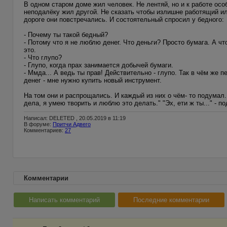
В одном старом доме жил человек. Не лентяй, но и к работе осо
неподалёку жил другой. Не сказать чтобы излишне работящий ил
дороге они повстречались. И состоятельный спросил у бедного:
- Почему ты такой бедный?
- Потому что я не люблю денег. Что деньги? Просто бумага. А что
это.
- Что глупо?
- Глупо, когда прах занимается добычей бумаги.
- Ммда... А ведь ты прав! Действительно - глупо. Так в чём же 
денег - мне нужно купить новый инструмент.
На том они и распрощались. И каждый из них о чём- то подумал.
дела, я умею творить и люблю это делать." "Эх, ети ж ты..." - п
Написал: DELETED , 20.05.2019 в 11:19
В форуме:
Притчи Адвего
Комментариев:
27
Комментарии
Написать комментарий
Последние комментарии