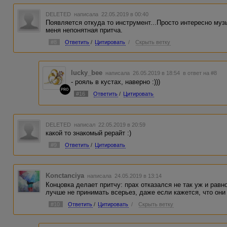
DELETED
написала 22.05.2019 в 00:40
Появляется откуда то инструмент...Просто интересно м
меня непонятная притча.
#8
Ответить
/
Цитировать
/
Скрыть ветку
lucky_bee
написала 26.05.2019 в 18:54
в ответ на #8
- рояль в кустах, наверно :)))
PRO
#16
Ответить
/
Цитировать
DELETED
написал 22.05.2019 в 20:59
какой то знакомый рерайт :)
#9
Ответить
/
Цитировать
Konctanciya
написала 24.05.2019 в 13:14
Концовка делает притчу: прах отказался не так уж и равн
лучше не принимать всерьез, даже если кажется, что они
#10
Ответить
/
Цитировать
/
Скрыть ветку