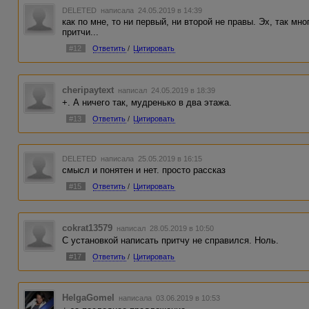
DELETED
написала 24.05.2019 в 14:39
как по мне, то ни первый, ни второй не правы. Эх, так мн
притчи...
#12
Ответить
/
Цитировать
cheripaytext
написал 24.05.2019 в 18:39
+. А ничего так, мудренько в два этажа.
#13
Ответить
/
Цитировать
DELETED
написала 25.05.2019 в 16:15
смысл и понятен и нет. просто рассказ
#15
Ответить
/
Цитировать
cokrat13579
написал 28.05.2019 в 10:50
С установкой написать притчу не справился. Ноль.
#17
Ответить
/
Цитировать
HelgaGomel
написала 03.06.2019 в 10:53