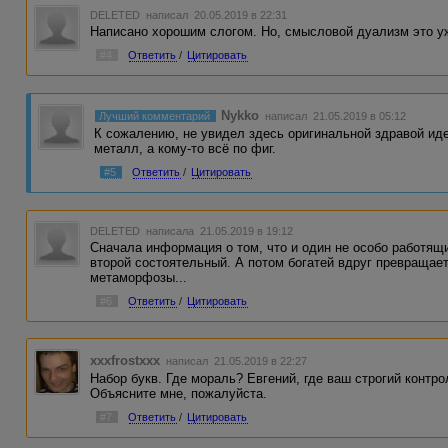
DELETED
написал 20.05.2019 в 22:31
Написано хорошим слогом. Но, смысловой дуализм это уж
#4
Ответить
/
Цитировать
Nykko
Лучший комментарий
написал 21.05.2019 в 05:12
К сожалению, не увидел здесь оригинальной здравой идеи
металл, а кому-то всё по фиг.
#5
Ответить
/
Цитировать
DELETED
написала 21.05.2019 в 19:12
Сначала информация о том, что и один не особо работящи
второй состоятельный. А потом богатей вдруг превращае
метаморфозы...
#6
Ответить
/
Цитировать
xxxfrostxxx
написал 21.05.2019 в 22:27
Набор букв. Где мораль? Евгений, где ваш строгий контр
Объясните мне, пожалуйста.
#7
Ответить
/
Цитировать