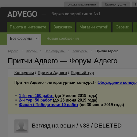
Биржа маркетинга
Каталог услуг
П
—
биржа копирайтинга №1
Работа в интернете
Заказчику
Магазин статей
Сервис
Все форумы
Новые сообщения
Адвего
Форум
Все форумы
Конкурсы
Притчи Адвего
Притчи Адвего — Форум Адвего
Конкурсы
/
Притчи Адвего
/
Первый
тур
Притчи Адвего - литературный конкурс! -
Обсуждение конкур
1-й тур: 180 работ
(до 9 июня 2019 года)
2-й тур: 50 работ
(до 23 июня 2019 года)
Финал / Победители: 10 работ
(до 30 июня 2019 года)
Взгляд на вещи / #38 / DELETED