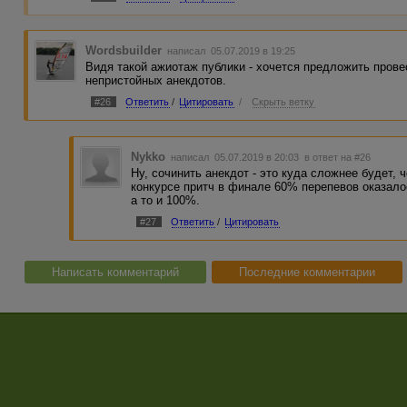
Wordsbuilder
написал 05.07.2019 в 19:25
Видя такой ажиотаж публики - хочется предложить прове
непристойных анекдотов.
#26
Ответить
/
Цитировать
/
Скрыть ветку
Nykko
написал 05.07.2019 в 20:03
в ответ на #26
Ну, сочинить анекдот - это куда сложнее будет, 
конкурсе притч в финале 60% перепевов оказалос
а то и 100%.
#27
Ответить
/
Цитировать
Написать комментарий
Последние комментарии