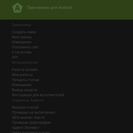
Приложение для Android
Заказчику
Создать заказ
Мои заказы
Извещения
Пополнить счёт
Статистика
API
Исполнителю
Работа онлайн
Мои работы
Продать статью
Извещения
Вывод средств
Инструкции для исполнителей
Сервисы Адвего
Магазин статей
Проверка на антиплагиат
SEO-анализ текста
Проверка орфографии
Адвего
Лингвист
Заказ контента и услуг