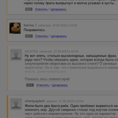
через голову брата выпрыгнул и молча ускакал в кусты...
#11
Ответить
/
Цитировать
karina_l
написала 26.05.2019 в 19:38
Понравилось.
#12
Ответить
/
Цитировать
DELETED
написала 27.05.2019 в 02:49
Ну вот опять: столько высокопарных, напыщенных фраз, н
ради чего? Чтобы обыграть идею, которая всегда была с
злоупотребляя оборотами из высокого стиля? О речевых 
недостаток. Он в том, что стремление выражаться наме
мысль, даже правильную.
С зеркалом вообще начудили - и с тем, что каждый увиде
Показать весь комментарий
они антиподы были и друг в друге могли увидеть свою п
Притча витийств особых ведь не требует, а вот лаконизм
#13
Ответить
/
Цитировать
Очень не хотелось бы обидеть автора, но сказала что д
поверьте. Просто излагать надо проще.
cheripaytext
написал 27.05.2019 в 13:04
Жили-были два брата-раба. Один пробовал вырваться на 
изменить мир. Другой смиренно стонал под кнутом хозяи
омут рабского мировоззрения. Ну это один из вариантов
одни стремятся усовершенствовать мир, другие ни черта