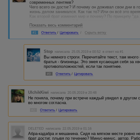
современных лентяев?
Чего всего он достиг? И почему он доживал свои дни в 
жизнь делом занимался. Как так то? Или он всё это вре
Как второй брат изменил мир и почему? По принципу "да 
была ничего не хотеть? А мир изменился только внутри н
Показать весь комментарий
последние стремления?
В чём мораль? Она настолько сильна, что работа участву
#1
Ответить
/
Цитировать
/
Скрыть ветку
Где объективные доводы? Где логика?
Это рассказ, а не притча
Stop
написала 25.05.2019 в 00:52
в ответ на #1
Вы немного строги. Перечитайте текст, там много
братья - близнецы. Это змея кусающая себя за хв
противоположностей, если так понятнее.
#9
Ответить
/
Цитировать
UlchikKiwi
написала 20.05.2019 в 20:48
Не поняла, почему при встрече каждый увидел в другом
во многом согласна.
#2
Ответить
/
Цитировать
DELETED
написала 22.05.2019 в 01:16
Абра-кадабра и мешанина. Сидя на мягком месте ровно н
брат достиг, плывя по течению? Минус-минус, автор. Раб