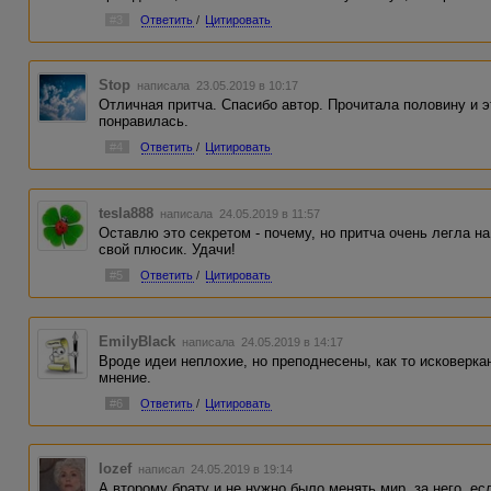
#3
Ответить
/
Цитировать
Stop
написала 23.05.2019 в 10:17
Отличная притча. Спасибо автор. Прочитала половину и э
понравилась.
#4
Ответить
/
Цитировать
tesla888
написала 24.05.2019 в 11:57
Оставлю это секретом - почему, но притча очень легла 
свой плюсик. Удачи!
#5
Ответить
/
Цитировать
EmilyBlack
написала 24.05.2019 в 14:17
Вроде идеи неплохие, но преподнесены, как то исковеркан
мнение.
#6
Ответить
/
Цитировать
Iozef
написал 24.05.2019 в 19:14
А второму брату и не нужно было менять мир, за него, ес