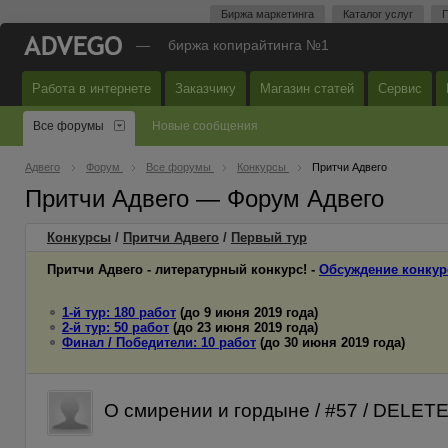
Биржа маркетинга
Каталог услуг
П
—
биржа копирайтинга №1
Работа в интернете
Заказчику
Магазин статей
Сервис
Все форумы
Новые сообщения
Адвего
Форум
Все форумы
Конкурсы
Притчи Адвего
Притчи Адвего — Форум Адвего
Конкурсы
/
Притчи Адвего
/
Первый
тур
Притчи Адвего - литературный конкурс! -
Обсуждение конкур
1-й тур: 180 работ
(до 9 июня 2019 года)
2-й тур: 50 работ
(до 23 июня 2019 года)
Финал / Победители: 10 работ
(до 30 июня 2019 года)
О смирении и гордыне / #57 / DELET