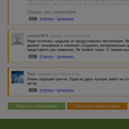
проповедуют, трудятся кое-как, без всякого интереса, и 
издёвкой указать знакомому новатору на тщетность его 
Показать весь комментарий
Если сам ни на что не способен, то пусть и другие ничег
#14
Ответить
/
Цитировать
cokrat13579
написал 31.05.2019 в 15:01
Надо отличать гордыню от продуктивного честолюбия. И
движет человеком и помогает создавать материальные ц
представить как смирение. Не люблю таких. С такими мы
#15
Ответить
/
Цитировать
Stop
написала 01.07.2019 в 17:03
Очень хорошая притча. Одна из двух лучших работ на э
автор.
#16
Ответить
/
Цитировать
Написать комментарий
Последние комментарии