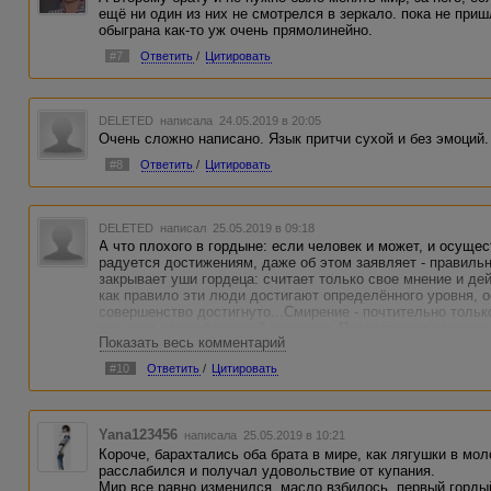
ещё ни один из них не смотрелся в зеркало. пока не при
обыграна как-то уж очень прямолинейно.
#7
Ответить
/
Цитировать
DELETED
написала 24.05.2019 в 20:05
Очень сложно написано. Язык притчи сухой и без эмоций.
#8
Ответить
/
Цитировать
DELETED
написал 25.05.2019 в 09:18
А что плохого в гордыне: если человек и может, и осуще
радуется достижениям, даже об этом заявляет - правильн
закрывает уши гордеца: считает только свое мнение и д
как правило эти люди достигают определённого уровня, о
совершенство достигнуто...Смирение - почтительно тольк
как уход от конфликтной ситуации. Представляю смиренн
Показать весь комментарий
которого издеваются...а он смиренно терпит и их уговари
рельсы трамвая!
#10
Ответить
/
Цитировать
Yana123456
написала 25.05.2019 в 10:21
Короче, барахтались оба брата в мире, как лягушки в мо
расслабился и получал удовольствие от купания.
Мир все равно изменился, масло взбилось, первый горды